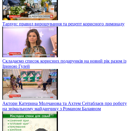
Тархун: правил вирощування та рецепт корисного лимонаду
Складаємо список корисних подарунків на новий рік разом із
Іриною Гулей
Актори Катерина Молчанова та Ахтем Сеітаблаєв про роботу
на знімальному майданчику з Романом Балаяном