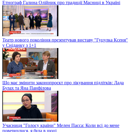
Етнограф Галина Олійник про традиції Масниці в Україні
Театр нового покоління презентував виставу "Гуцулка Ксеня"
у Сніданку з 1+1
Що має змінити законопроєкт про лікування підлітків: Лада
Булах та Яна Панфілова
Учасниця "Голосу країни" Мелен Пасса: Коли всі до мене
повернулися, я була в шоці