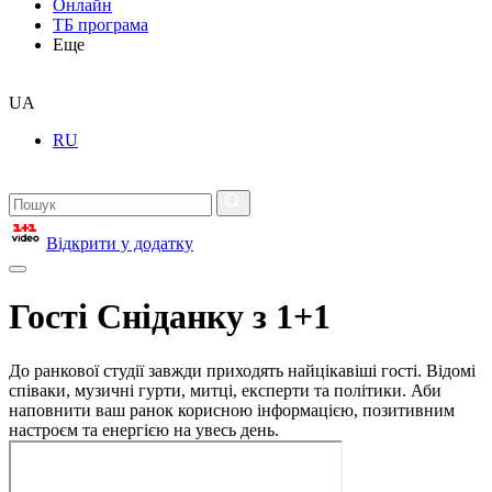
Онлайн
ТБ програма
Еще
UA
RU
Відкрити у додатку
Гості Сніданку з 1+1
До ранкової студії завжди приходять найцікавіші гості. Відомі
співаки, музичні гурти, митці, експерти та політики. Аби
наповнити ваш ранок корисною інформацією, позитивним
настроєм та енергією на увесь день.