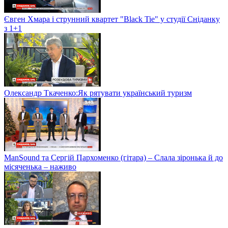
Євген Хмара і струнний квартет "Black Tie" у студії Сніданку
з 1+1
Олександр Ткаченко:Як рятувати український туризм
ManSound та Сергій Пархоменко (гітара) – Слала зіронька й до
місяченька – наживо