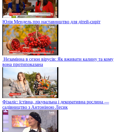
Юлія Мендель про наставництво для дітей-сиріт
Незамінна в сезон вірусів: Як вживати калину та кому
вона протипоказана
Фізаліс: їстівна, лікувальна і декоративна рослина —
садівництво з Антоніною Лесик