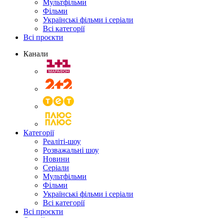
Мультфільми
Фільми
Українські фільми і серіали
Всі категорії
Всі проєкти
Канали
Категорії
Реаліті-шоу
Розважальні шоу
Новини
Серіали
Мультфільми
Фільми
Українські фільми і серіали
Всі категорії
Всі проєкти