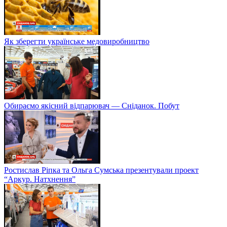
Як зберегти українське медовиробництво
Обираємо якісний відпарювач — Сніданок. Побут
Ростислав Ріпка та Ольга Сумська презентували проект
“Аркур. Натхнення”