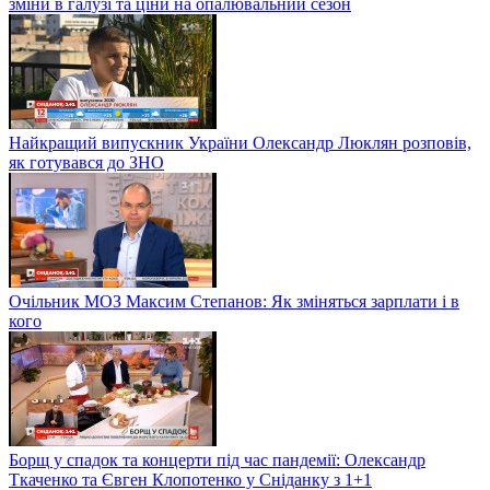
зміни в галузі та ціни на опалювальний сезон
Найкращий випускник України Олександр Люклян розповів,
як готувався до ЗНО
Очільник МОЗ Максим Степанов: Як зміняться зарплати і в
кого
Борщ у спадок та концерти під час пандемії: Олександр
Ткаченко та Євген Клопотенко у Сніданку з 1+1