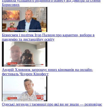
Правила успішного родинного бізнесу від Дмитра та Олени
Борисових
Бізнесмен і політик Ігор Палиця про карантин, вибори в
пандемію та дистанційну освіту
Андрій Хливнюк запрошує юних кіноманів на онлайн-
фестиваль Чілдрен Кінофест
Одеські легенди і таємниці про які ви не знали — розповідає