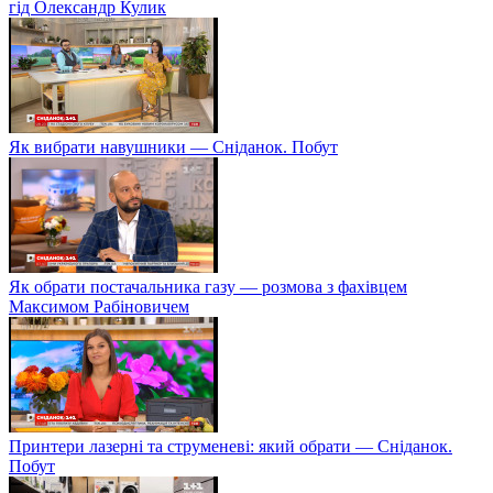
гід Олександр Кулик
Як вибрати навушники — Сніданок. Побут
Як обрати постачальника газу — розмова з фахівцем
Максимом Рабіновичем
Принтери лазерні та струменеві: який обрати — Сніданок.
Побут