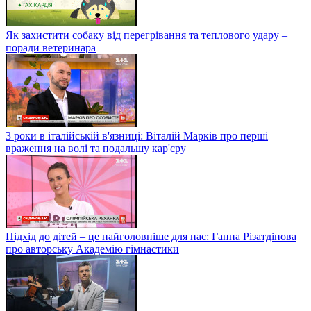
Як захистити собаку від перегрівання та теплового удару –
поради ветеринара
3 роки в італійській в'язниці: Віталій Марків про перші
враження на волі та подальшу кар'єру
Підхід до дітей – це найголовніше для нас: Ганна Різатдінова
про авторську Академію гімнастики