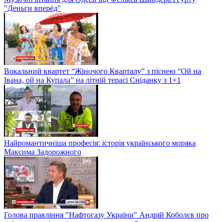
"Деньги вперёд"
Вокальний квартет “Жіночого Кварталу” з піснею “Ой на
Івана, ой на Купала” на літній терасі Сніданку з 1+1
Найромантичніша професія: історія українського моряка
Максима Задорожного
Голова правління "Нафтогазу України" Андрій Коболєв про