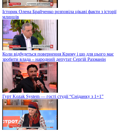
Історик Олена Брайченко розповіла цікаві факти з історії
млинців
Коли відбудеться повернення Криму і що для цього має
зробити влада – народний депутат Сергій Рахманін
Гурт Kozak System — гості студії “Сніданку з 1+1”