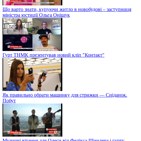
Що варто знати, купуючи житло в новобудові – заступниця
міністра юстиції Ольга Оніщук
Гурт ТНМК презентував новий кліп "Контакт"
Як правильно обрати машинку для стрижки — Сніданок.
Побут
Музичні вітання для Одеси від Фелікса Шиндера і гурту