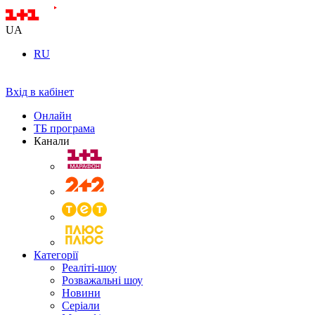
UA
RU
Вхід в кабінет
Онлайн
ТБ програма
Канали
Категорії
Реаліті-шоу
Розважальні шоу
Новини
Серіали