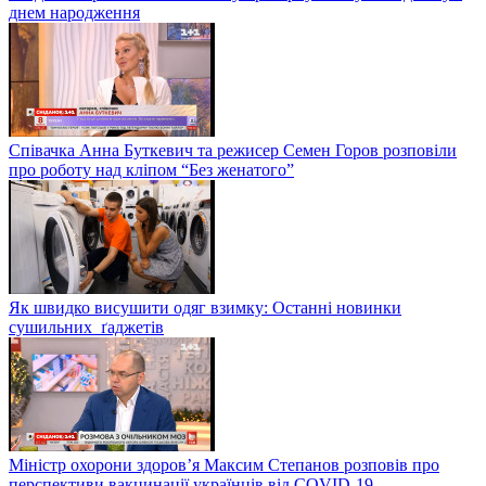
днем народження
Співачка Анна Буткевич та режисер Семен Горов розповіли
про роботу над кліпом “Без женатого”
Як швидко висушити одяг взимку: Останні новинки
сушильних ґаджетів
Міністр охорони здоров’я Максим Степанов розповів про
перспективи вакцинації українців від COVID-19