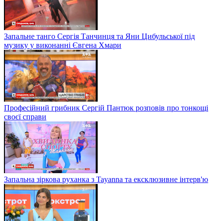
Запальне танго Сергія Танчинця та Яни Цибульської під
музику у виконанні Євгена Хмари
Професійний грибник Сергій Пантюк розповів про тонкощі
своєї справи
Запальна зіркова руханка з Tayanna та ексклюзивне інтерв'ю