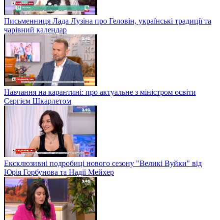
Письменниця Лада Лузіна про Геловін, українські традиції та
чарівний календар
Навчання на карантині: про актуальне з міністром освіти
Сергієм Шкарлетом
Ексклюзивні подробиці нового сезону "Великі Вуйки" від
Юрія Горбунова та Надії Мейхер