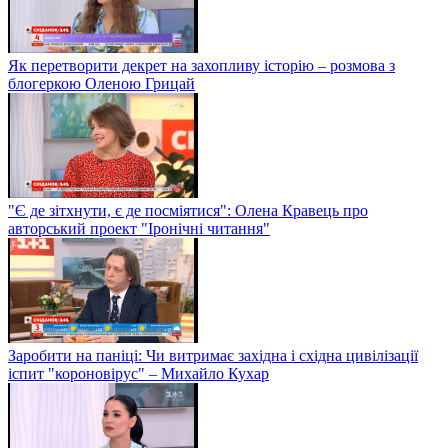
Як перетворити декрет на захопливу історію – розмова з
блогеркою Оленою Грицай
"Є де зітхнути, є де посміятися": Олена Кравець про
авторський проект "Іронічні читання"
Заробити на паніці: Чи витримає західна і східна цивілізації
іспит "короновірус" – Михайло Кухар