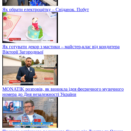
Як обрати електрощітку – Сніданок. Побут
Як готувати декор з мастики – майстер-клас від кондитера
Вікторії Загородньої
MONATIK розповів, як виникла ідея феєричного музичного
номера до Дня незалежності України