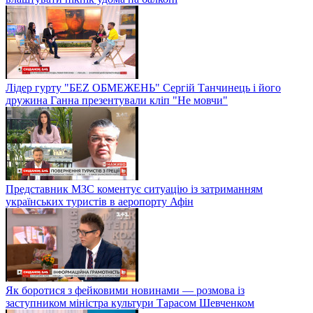
Лідер гурту "БЕZ ОБМЕЖЕНЬ" Сергій Танчинець і його
дружина Ганна презентували кліп "Не мовчи"
Представник МЗС коментує ситуацію із затриманням
українських туристів в аеропорту Афін
Як боротися з фейковими новинами — розмова із
заступником міністра культури Тарасом Шевченком