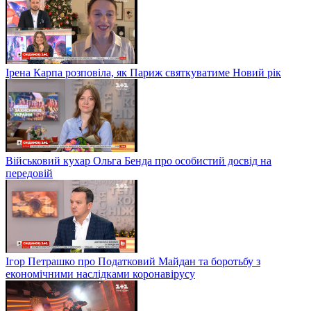
Ірена Карпа розповіла, як Париж святкуватиме Новий рік
Військовий кухар Ольга Бенда про особистий досвід на
передовій
Ігор Петрашко про Податковий Майдан та боротьбу з
економічними наслідками коронавірусу