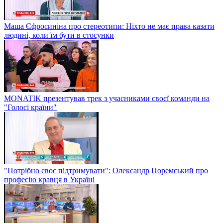
Маша Єфросиніна про стереотипи: Ніхто не має права казати
людині, коли їм бути в стосунки
MONATIK презентував трек з учасниками своєї команди на
"Голосі країни"
"Потрібно своє підтримувати": Олександр Поремський про
професію кравця в Україні