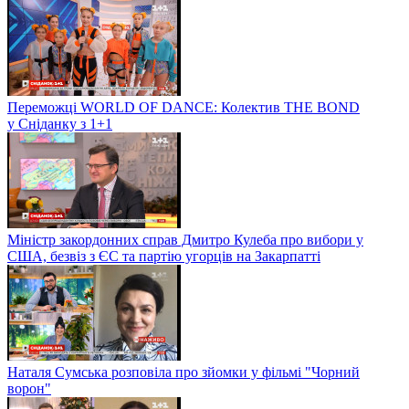
Переможці WORLD OF DANCE: Колектив THE BOND
у Сніданку з 1+1
Міністр закордонних справ Дмитро Кулеба про вибори у
США, безвіз з ЄС та партію угорців на Закарпатті
Наталя Сумська розповіла про зйомки у фільмі "Чорний
ворон"