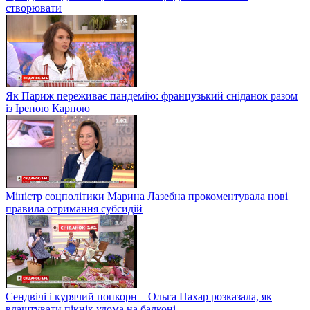
створювати
Як Париж переживає пандемію: французький сніданок разом
із Іреною Карпою
Міністр соцполітики Марина Лазебна прокоментувала нові
правила отримання субсидій
Сендвічі і курячий попкорн – Ольга Пахар розказала, як
влаштувати пікнік удома на балконі