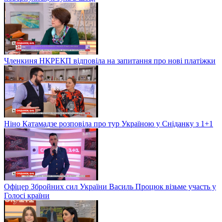
Членкиня НКРЕКП відповіла на запитання про нові платіжки
Ніно Катамадзе розповіла про тур Україною у Сніданку з 1+1
Офіцер Збройних сил України Василь Процюк візьме участь у
Голосі країни