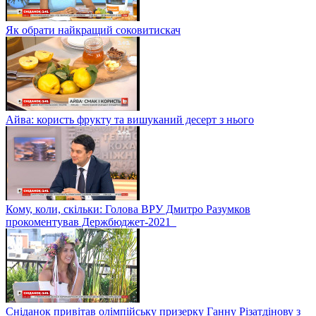
Як обрати найкращий соковитискач
Айва: користь фрукту та вишуканий десерт з нього
Кому, коли, скільки: Голова ВРУ Дмитро Разумков
прокоментував Держбюджет-2021
Сніданок привітав олімпійську призерку Ганну Різатдінову з