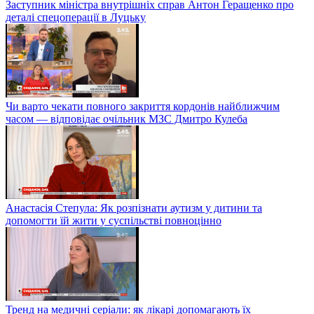
Заступник міністра внутрішніх справ Антон Геращенко про
деталі спецоперації в Луцьку
Чи варто чекати повного закриття кордонів найближчим
часом — відповідає очільник МЗС Дмитро Кулеба
Анастасія Степула: Як розпізнати аутизм у дитини та
допомогти їй жити у суспільстві повноцінно
Тренд на медичні серіали: як лікарі допомагають їх