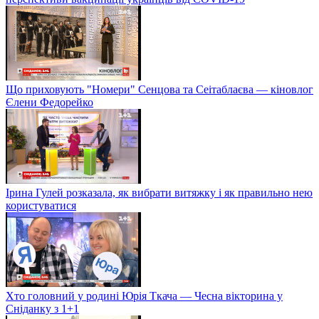
Що приховують "Номери" Сенцова та Сеітаблаєва — кіновлог
Єлени Федорейко
Ірина Гулей розказала, як вибрати витяжку і як правильно нею
користуватися
Хто головний у родині Юрія Ткача — Чесна вікторина у
Сніданку з 1+1