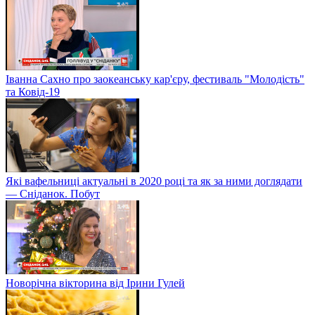
Іванна Сахно про заокеанську кар'єру, фестиваль "Молодість"
та Ковід-19
Які вафельниці актуальні в 2020 році та як за ними доглядати
— Сніданок. Побут
Новорічна вікторина від Ірини Гулей