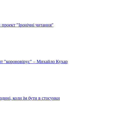
й проект "Іронічні читання"
спит "короновірус" – Михайло Кухар
дині, коли їм бути в стосунки