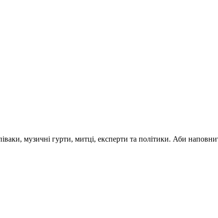
 співаки, музичні гурти, митці, експерти та політики. Аби напо