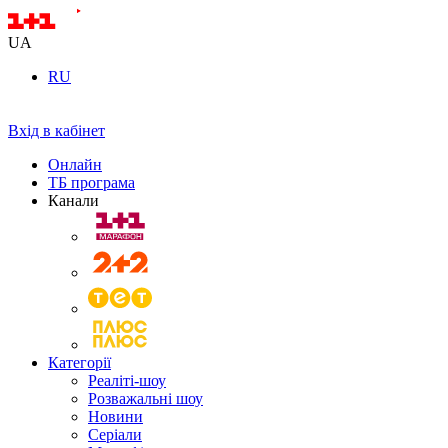
UA
RU
Вхід в кабінет
Онлайн
ТБ програма
Канали
Категорії
Реаліті-шоу
Розважальні шоу
Новини
Серіали