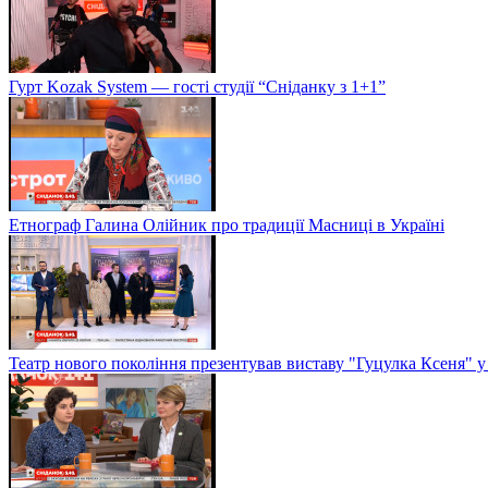
Гурт Kozak System — гості студії “Сніданку з 1+1”
Етнограф Галина Олійник про традиції Масниці в Україні
Театр нового покоління презентував виставу "Гуцулка Ксеня" у