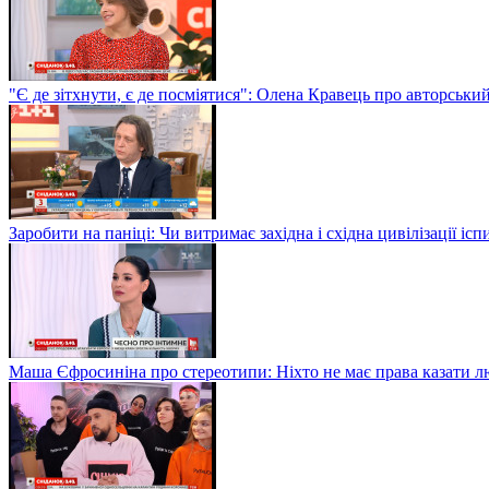
"Є де зітхнути, є де посміятися": Олена Кравець про авторськи
Заробити на паніці: Чи витримає західна і східна цивілізації і
Маша Єфросиніна про стереотипи: Ніхто не має права казати лю