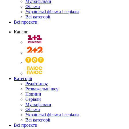
Мультфільми
Фільми
Українські фільми і серіали
Всі категорії
Всі проєкти
Канали
Категорії
Реаліті-шоу
Розважальні шоу
Новини
Серіали
Мультфільми
Фільми
Українські фільми і серіали
Всі категорії
Всі проєкти