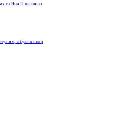
лах та Яна Панфілова
нулися, я була в шоці