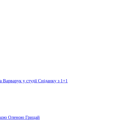
а Варварук у студії Сніданку з 1+1
еркою Оленою Грицай