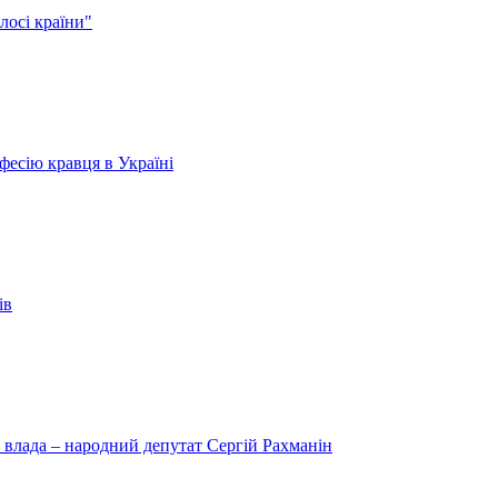
лосі країни"
есію кравця в Україні
ів
 влада – народний депутат Сергій Рахманін