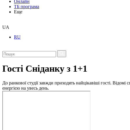
Онлайн
ТБ програма
Еще
UA
RU
Гості Сніданку з 1+1
До ранкової студії завжди приходять найцікавіші гості. Відомі
енергією на увесь день.