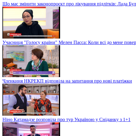
Що має змінити законопроєкт про лікування підлітків: Лада Бу
Учасниця "Голосу країни" Мелен Пасса: Коли всі до мене повер
Членкиня НКРЕКП відповіла на запитання про нові платіжки
Ніно Катамадзе розповіла про тур Україною у Сніданку з 1+1