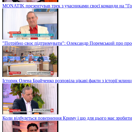
MONATIK презентував трек з учасниками своєї команди на "Го
"Потрібно своє підтримувати": Олександр Поремський про проф
Історик Олена Брайченко розповіла цікаві факти з історії млинц
Коли відбудеться повернення Криму і що для цього має зробити