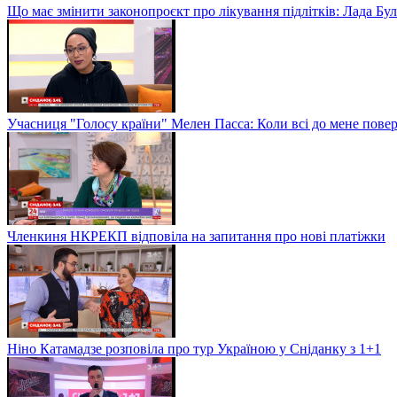
Що має змінити законопроєкт про лікування підлітків: Лада Бу
Учасниця "Голосу країни" Мелен Пасса: Коли всі до мене повер
Членкиня НКРЕКП відповіла на запитання про нові платіжки
Ніно Катамадзе розповіла про тур Україною у Сніданку з 1+1