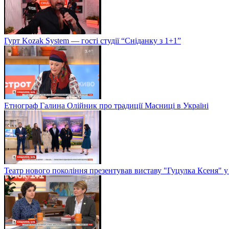
Гурт Kozak System — гості студії “Сніданку з 1+1”
Етнограф Галина Олійник про традиції Масниці в Україні
Театр нового покоління презентував виставу "Гуцулка Ксеня" у