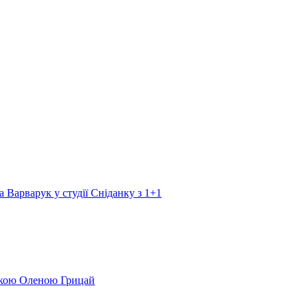
а Варварук у студії Сніданку з 1+1
еркою Оленою Грицай