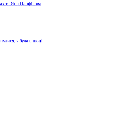
лах та Яна Панфілова
нулися, я була в шоці