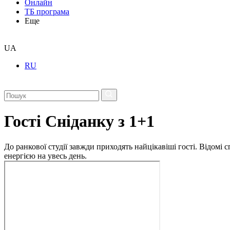
Онлайн
ТБ програма
Еще
UA
RU
Гості Сніданку з 1+1
До ранкової студії завжди приходять найцікавіші гості. Відомі
енергією на увесь день.