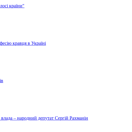
лосі країни"
есію кравця в Україні
ів
 влада – народний депутат Сергій Рахманін