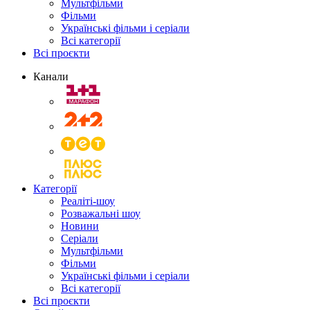
Мультфільми
Фільми
Українські фільми і серіали
Всі категорії
Всі проєкти
Канали
Категорії
Реаліті-шоу
Розважальні шоу
Новини
Серіали
Мультфільми
Фільми
Українські фільми і серіали
Всі категорії
Всі проєкти