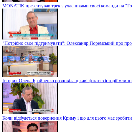
MONATIK презентував трек з учасниками своєї команди на "Го
"Потрібно своє підтримувати": Олександр Поремський про проф
Історик Олена Брайченко розповіла цікаві факти з історії млинц
Коли відбудеться повернення Криму і що для цього має зробити