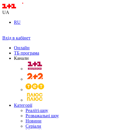
UA
RU
Вхід в кабінет
Онлайн
ТБ програма
Канали
Категорії
Реаліті-шоу
Розважальні шоу
Новини
Серіали