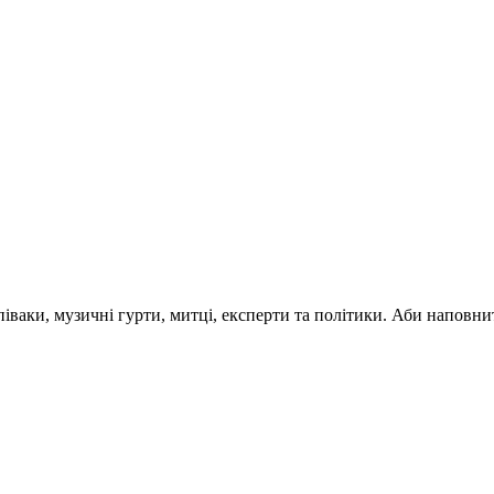
 співаки, музичні гурти, митці, експерти та політики. Аби напо