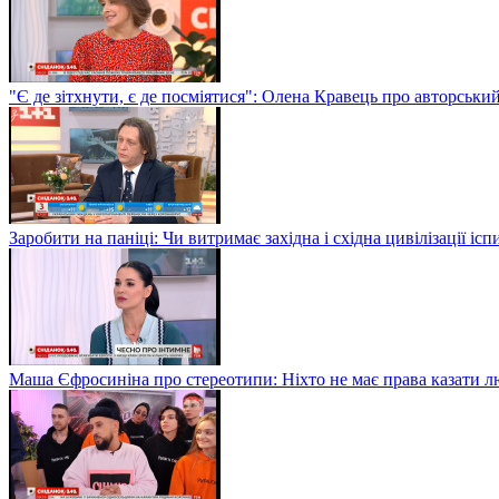
"Є де зітхнути, є де посміятися": Олена Кравець про авторськи
Заробити на паніці: Чи витримає західна і східна цивілізації і
Маша Єфросиніна про стереотипи: Ніхто не має права казати лю