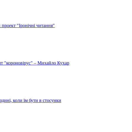
й проект "Іронічні читання"
спит "короновірус" – Михайло Кухар
дині, коли їм бути в стосунки