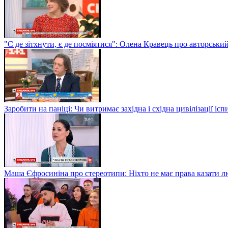
"Є де зітхнути, є де посміятися": Олена Кравець про авторськи
Заробити на паніці: Чи витримає західна і східна цивілізації і
Маша Єфросиніна про стереотипи: Ніхто не має права казати лю