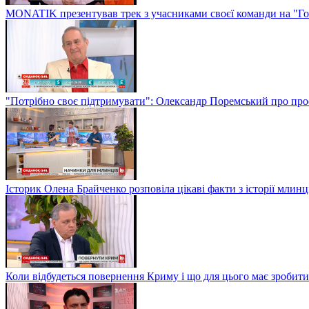
MONATIK презентував трек з учасниками своєї команди на "Го
"Потрібно своє підтримувати": Олександр Поремський про проф
Історик Олена Брайченко розповіла цікаві факти з історії млинц
Коли відбудеться повернення Криму і що для цього має зробити