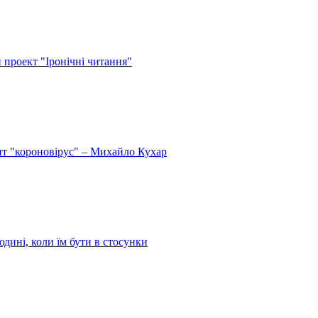
й проект "Іронічні читання"
спит "короновірус" – Михайло Кухар
дині, коли їм бути в стосунки