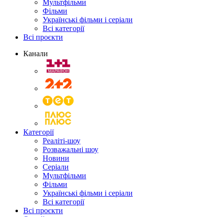
Мультфільми
Фільми
Українські фільми і серіали
Всі категорії
Всі проєкти
Канали
Категорії
Реаліті-шоу
Розважальні шоу
Новини
Серіали
Мультфільми
Фільми
Українські фільми і серіали
Всі категорії
Всі проєкти