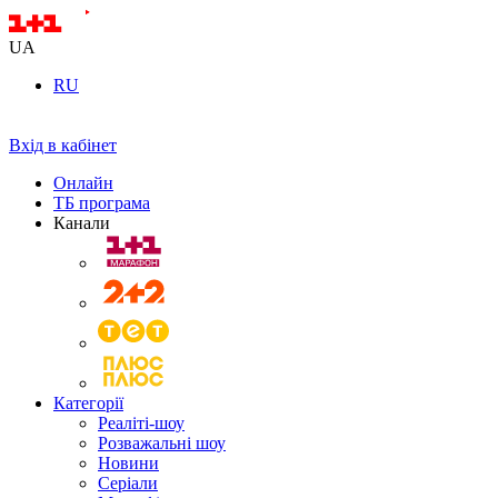
UA
RU
Вхід в кабінет
Онлайн
ТБ програма
Канали
Категорії
Реаліті-шоу
Розважальні шоу
Новини
Серіали