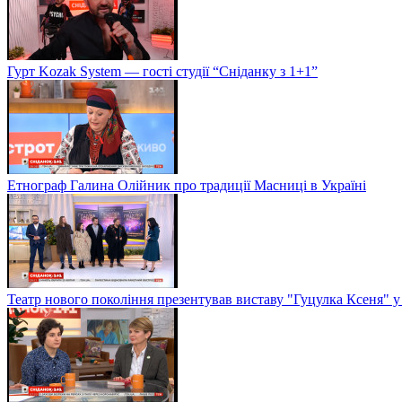
Гурт Kozak System — гості студії “Сніданку з 1+1”
Етнограф Галина Олійник про традиції Масниці в Україні
Театр нового покоління презентував виставу "Гуцулка Ксеня" у