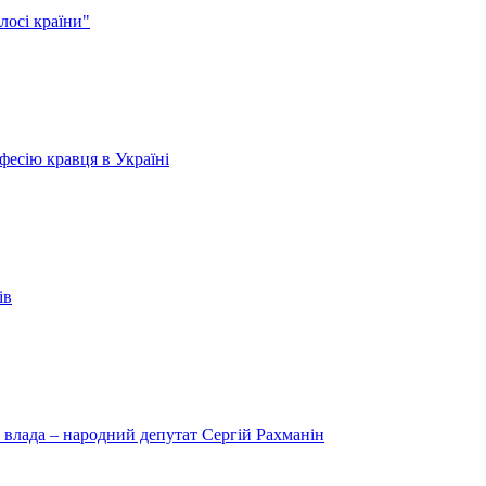
лосі країни"
есію кравця в Україні
ів
 влада – народний депутат Сергій Рахманін