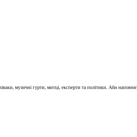
 співаки, музичні гурти, митці, експерти та політики. Аби напо