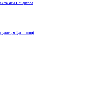
лах та Яна Панфілова
нулися, я була в шоці