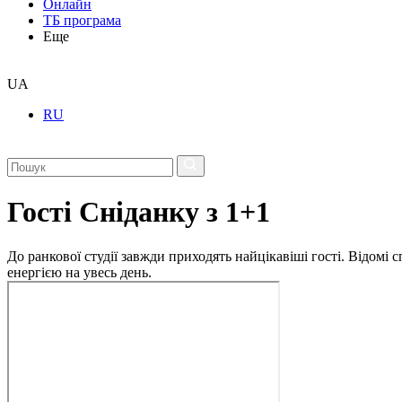
Онлайн
ТБ програма
Еще
UA
RU
Гості Сніданку з 1+1
До ранкової студії завжди приходять найцікавіші гості. Відомі
енергією на увесь день.