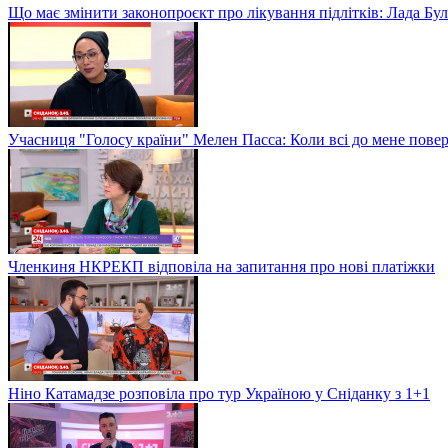
Що має змінити законопроєкт про лікування підлітків: Лада Бу
Учасниця "Голосу країни" Мелен Пасса: Коли всі до мене повер
Членкиня НКРЕКП відповіла на запитання про нові платіжки
Ніно Катамадзе розповіла про тур Україною у Сніданку з 1+1