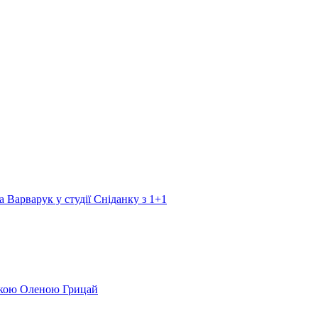
а Варварук у студії Сніданку з 1+1
еркою Оленою Грицай