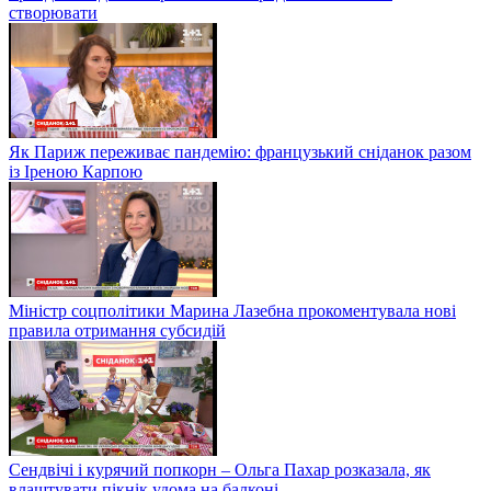
створювати
Як Париж переживає пандемію: французький сніданок разом
із Іреною Карпою
Міністр соцполітики Марина Лазебна прокоментувала нові
правила отримання субсидій
Сендвічі і курячий попкорн – Ольга Пахар розказала, як
влаштувати пікнік удома на балконі