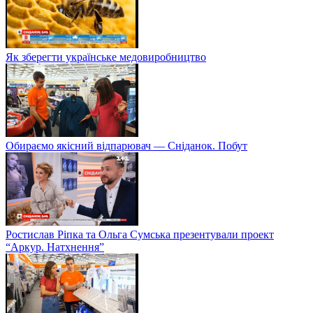
Як зберегти українське медовиробництво
Обираємо якісний відпарювач — Сніданок. Побут
Ростислав Ріпка та Ольга Сумська презентували проект
“Аркур. Натхнення”