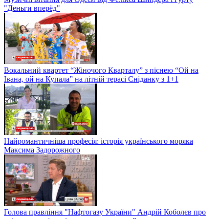
"Деньги вперёд"
Вокальний квартет “Жіночого Кварталу” з піснею “Ой на
Івана, ой на Купала” на літній терасі Сніданку з 1+1
Найромантичніша професія: історія українського моряка
Максима Задорожного
Голова правління "Нафтогазу України" Андрій Коболєв про