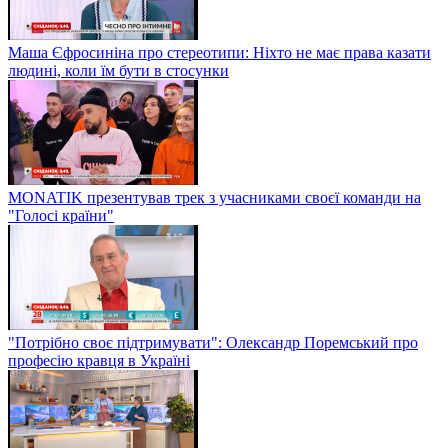
Маша Єфросиніна про стереотипи: Ніхто не має права казати
людині, коли їм бути в стосунки
MONATIK презентував трек з учасниками своєї команди на
"Голосі країни"
"Потрібно своє підтримувати": Олександр Поремський про
професію кравця в Україні