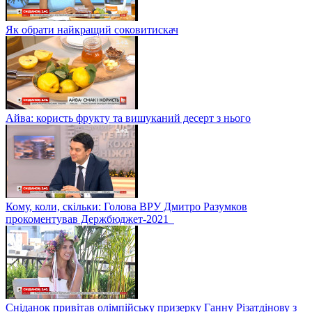
Як обрати найкращий соковитискач
Айва: користь фрукту та вишуканий десерт з нього
Кому, коли, скільки: Голова ВРУ Дмитро Разумков
прокоментував Держбюджет-2021
Сніданок привітав олімпійську призерку Ганну Різатдінову з