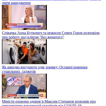
днем народження
Співачка Анна Буткевич та режисер Семен Горов розповіли
про роботу над кліпом “Без женатого”
Як швидко висушити одяг взимку: Останні новинки
сушильних ґаджетів
Міністр охорони здоров’я Максим Степанов розповів про
перспективи вакцинації українців від COVID-19