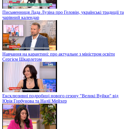
Письменниця Лада Лузіна про Геловін, українські традиції та
чарівний календар
Навчання на карантині: про актуальне з міністром освіти
Сергієм Шкарлетом
Ексклюзивні подробиці нового сезону "Великі Вуйки" від
Юрія Горбунова та Надії Мейхер