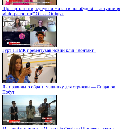
Що варто знати, купуючи житло в новобудові – заступниця
міністра юстиції Ольга Оніщук
Гурт ТНМК презентував новий кліп "Контакт"
Як правильно обрати машинку для стрижки — Сніданок.
Побут
Музичні вітання для Одеси від Фелікса Шиндера і гурту