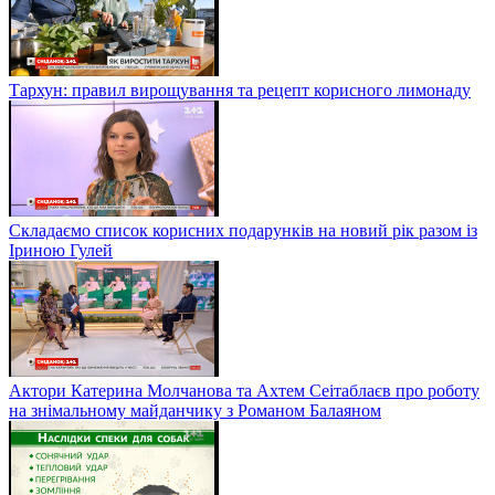
Тархун: правил вирощування та рецепт корисного лимонаду
Складаємо список корисних подарунків на новий рік разом із
Іриною Гулей
Актори Катерина Молчанова та Ахтем Сеітаблаєв про роботу
на знімальному майданчику з Романом Балаяном