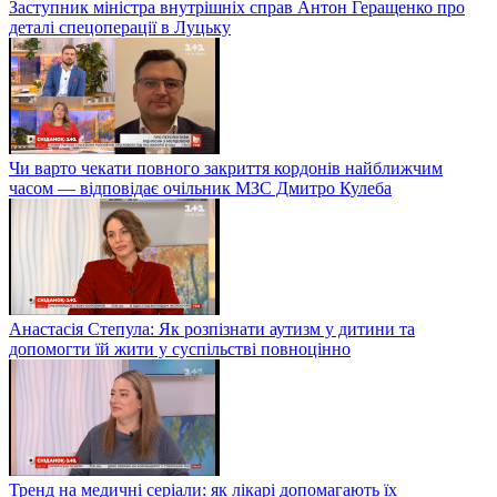
Заступник міністра внутрішніх справ Антон Геращенко про
деталі спецоперації в Луцьку
Чи варто чекати повного закриття кордонів найближчим
часом — відповідає очільник МЗС Дмитро Кулеба
Анастасія Степула: Як розпізнати аутизм у дитини та
допомогти їй жити у суспільстві повноцінно
Тренд на медичні серіали: як лікарі допомагають їх