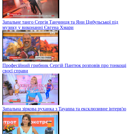
Запальне танго Сергія Танчинця та Яни Цибульської під
музику у виконанні Євгена Хмари
Професійний грибник Сергій Пантюк розповів про тонкощі
своєї справи
Запальна зіркова руханка з Tayanna та ексклюзивне інтерв'ю