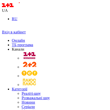
UA
RU
Вхід в кабінет
Онлайн
ТБ програма
Канали
Категорії
Реаліті-шоу
Розважальні шоу
Новини
Серіали