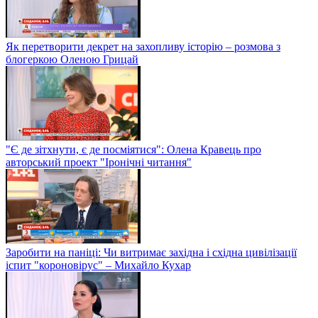
Як перетворити декрет на захопливу історію – розмова з
блогеркою Оленою Грицай
"Є де зітхнути, є де посміятися": Олена Кравець про
авторський проект "Іронічні читання"
Заробити на паніці: Чи витримає західна і східна цивілізації
іспит "короновірус" – Михайло Кухар