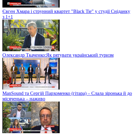
Євген Хмара і струнний квартет "Black Tie" у студії Сніданку
з 1+1
Олександр Ткаченко:Як рятувати український туризм
ManSound та Сергій Пархоменко (гітара) – Слала зіронька й до
місяченька – наживо