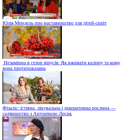
Юлія Мендель про наставництво для дітей-сиріт
Незамінна в сезон вірусів: Як вживати калину та кому
вона протипоказана
Фізаліс: їстівна, лікувальна і декоративна рослина —
садівництво з Антоніною Лесик