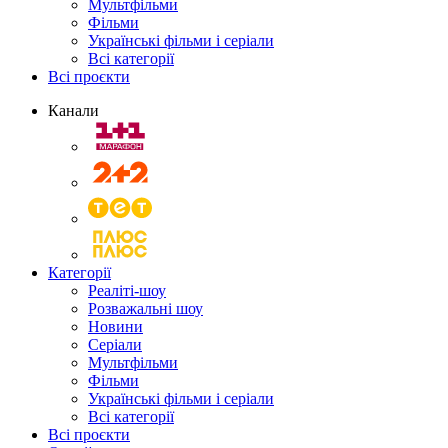
Мультфільми
Фільми
Українські фільми і серіали
Всі категорії
Всі проєкти
Канали
Категорії
Реаліті-шоу
Розважальні шоу
Новини
Серіали
Мультфільми
Фільми
Українські фільми і серіали
Всі категорії
Всі проєкти