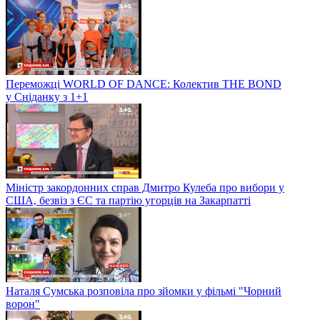
Переможці WORLD OF DANCE: Колектив THE BOND
у Сніданку з 1+1
Міністр закордонних справ Дмитро Кулеба про вибори у
США, безвіз з ЄС та партію угорців на Закарпатті
Наталя Сумська розповіла про зйомки у фільмі "Чорний
ворон"