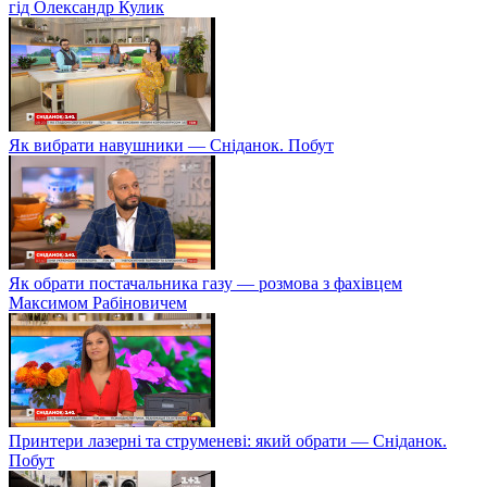
гід Олександр Кулик
Як вибрати навушники — Сніданок. Побут
Як обрати постачальника газу — розмова з фахівцем
Максимом Рабіновичем
Принтери лазерні та струменеві: який обрати — Сніданок.
Побут