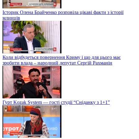
Історик Олена Брайченко розповіла цікаві факти з історії
млинців
Коли відбудеться повернення Криму і що для цього має
зробити влада – народний депутат Сергій Рахманін
Гурт Kozak System — гості студії “Сніданку з 1+1”