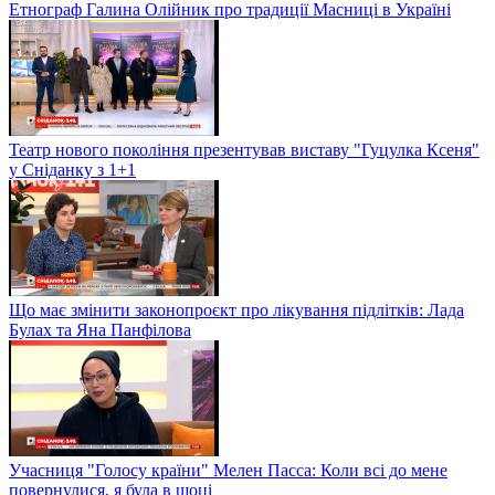
Етнограф Галина Олійник про традиції Масниці в Україні
Театр нового покоління презентував виставу "Гуцулка Ксеня"
у Сніданку з 1+1
Що має змінити законопроєкт про лікування підлітків: Лада
Булах та Яна Панфілова
Учасниця "Голосу країни" Мелен Пасса: Коли всі до мене
повернулися, я була в шоці