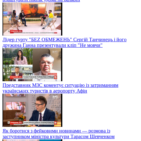
Лідер гурту "БЕZ ОБМЕЖЕНЬ" Сергій Танчинець і його
дружина Ганна презентували кліп "Не мовчи"
Представник МЗС коментує ситуацію із затриманням
українських туристів в аеропорту Афін
Як боротися з фейковими новинами — розмова із
заступником міністра культури Тарасом Шевченком