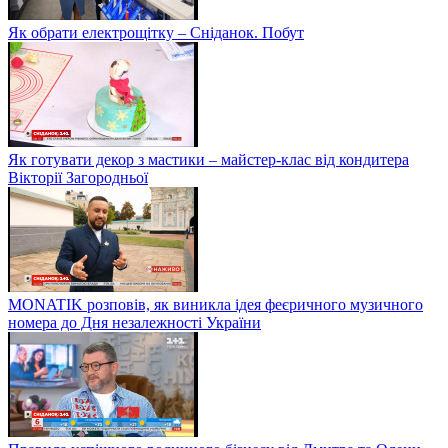
Як обрати електрощітку – Сніданок. Побут
Як готувати декор з мастики – майстер-клас від кондитера
Вікторії Загородньої
MONATIK розповів, як виникла ідея феєричного музичного
номера до Дня незалежності України