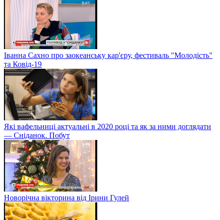
Іванна Сахно про заокеанську кар'єру, фестиваль "Молодість"
та Ковід-19
Які вафельниці актуальні в 2020 році та як за ними доглядати
— Сніданок. Побут
Новорічна вікторина від Ірини Гулей