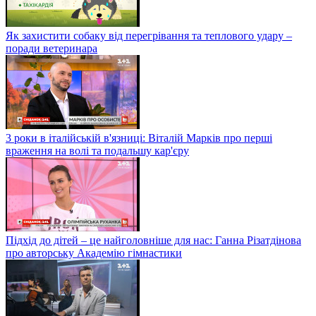
Як захистити собаку від перегрівання та теплового удару –
поради ветеринара
3 роки в італійській в'язниці: Віталій Марків про перші
враження на волі та подальшу кар'єру
Підхід до дітей – це найголовніше для нас: Ганна Різатдінова
про авторську Академію гімнастики