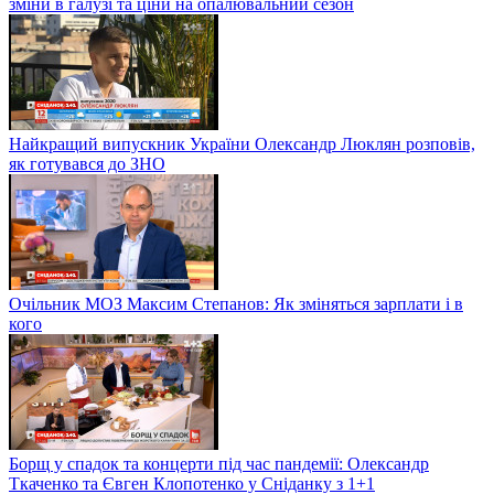
зміни в галузі та ціни на опалювальний сезон
Найкращий випускник України Олександр Люклян розповів,
як готувався до ЗНО
Очільник МОЗ Максим Степанов: Як зміняться зарплати і в
кого
Борщ у спадок та концерти під час пандемії: Олександр
Ткаченко та Євген Клопотенко у Сніданку з 1+1