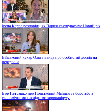
Ірена Карпа розповіла, як Париж святкуватиме Новий рік
Військовий кухар Ольга Бенда про особистий досвід на
передовій
Ігор Петрашко про Податковий Майдан та боротьбу з
економічними наслідками коронавірусу