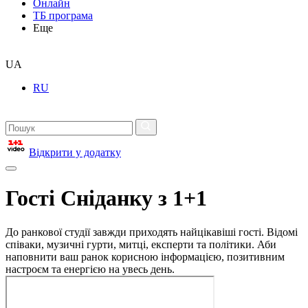
Онлайн
ТБ програма
Еще
UA
RU
Відкрити у додатку
Гості Сніданку з 1+1
До ранкової студії завжди приходять найцікавіші гості. Відомі
співаки, музичні гурти, митці, експерти та політики. Аби
наповнити ваш ранок корисною інформацією, позитивним
настроєм та енергією на увесь день.