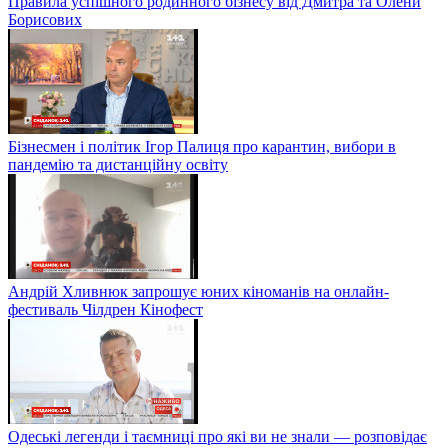
Правила успішного родинного бізнесу від Дмитра та Олени
Борисових
Бізнесмен і політик Ігор Палиця про карантин, вибори в
пандемію та дистанційну освіту
Андрій Хливнюк запрошує юних кіноманів на онлайн-
фестиваль Чілдрен Кінофест
Одеські легенди і таємниці про які ви не знали — розповідає