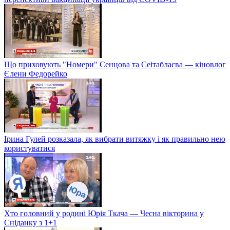
Що приховують "Номери" Сенцова та Сеітаблаєва — кіновлог
Єлени Федорейко
Ірина Гулей розказала, як вибрати витяжку і як правильно нею
користуватися
Хто головний у родині Юрія Ткача — Чесна вікторина у
Сніданку з 1+1