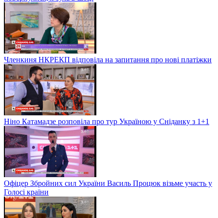
Членкиня НКРЕКП відповіла на запитання про нові платіжки
Ніно Катамадзе розповіла про тур Україною у Сніданку з 1+1
Офіцер Збройних сил України Василь Процюк візьме участь у
Голосі країни