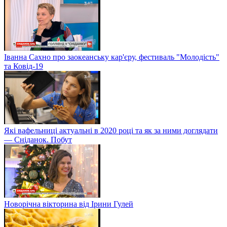
Іванна Сахно про заокеанську кар'єру, фестиваль "Молодість"
та Ковід-19
Які вафельниці актуальні в 2020 році та як за ними доглядати
— Сніданок. Побут
Новорічна вікторина від Ірини Гулей