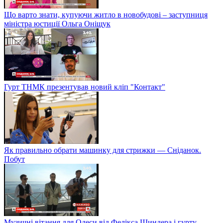
Що варто знати, купуючи житло в новобудові – заступниця
міністра юстиції Ольга Оніщук
Гурт ТНМК презентував новий кліп "Контакт"
Як правильно обрати машинку для стрижки — Сніданок.
Побут
Музичні вітання для Одеси від Фелікса Шиндера і гурту