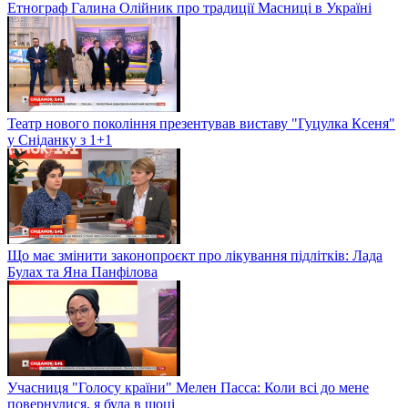
Етнограф Галина Олійник про традиції Масниці в Україні
Театр нового покоління презентував виставу "Гуцулка Ксеня"
у Сніданку з 1+1
Що має змінити законопроєкт про лікування підлітків: Лада
Булах та Яна Панфілова
Учасниця "Голосу країни" Мелен Пасса: Коли всі до мене
повернулися, я була в шоці