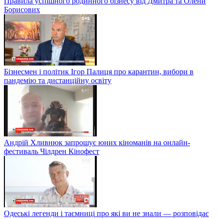
Правила успішного родинного бізнесу від Дмитра та Олени
Борисових
Бізнесмен і політик Ігор Палиця про карантин, вибори в
пандемію та дистанційну освіту
Андрій Хливнюк запрошує юних кіноманів на онлайн-
фестиваль Чілдрен Кінофест
Одеські легенди і таємниці про які ви не знали — розповідає