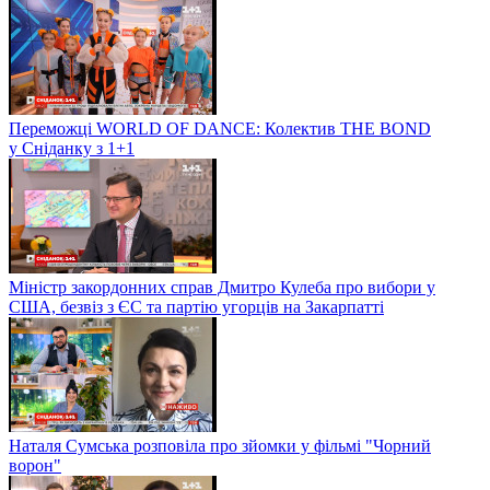
Переможці WORLD OF DANCE: Колектив THE BOND
у Сніданку з 1+1
Міністр закордонних справ Дмитро Кулеба про вибори у
США, безвіз з ЄС та партію угорців на Закарпатті
Наталя Сумська розповіла про зйомки у фільмі "Чорний
ворон"