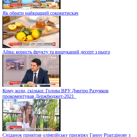
Як обрати найкращий соковитискач
Айва: користь фрукту та вишуканий десерт з нього
Кому, коли, скільки: Голова ВРУ Дмитро Разумков
прокоментував Держбюджет-2021
Сніданок привітав олімпійську призерку Ганну Різатдінову з