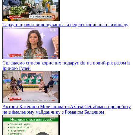
Тархун: правил вирощування та рецепт корисного лимонаду
Складаємо список корисних подарунків на новий рік разом із
Іриною Гулей
Актори Катерина Молчанова та Ахтем Сеітаблаєв про роботу
на знімальному майданчику з Романом Балаяном