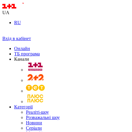
UA
RU
Вхід в кабінет
Онлайн
ТБ програма
Канали
Категорії
Реаліті-шоу
Розважальні шоу
Новини
Серіали