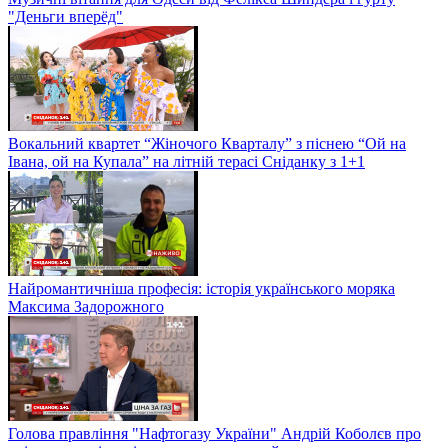
"Деньги вперёд"
Вокальний квартет “Жіночого Кварталу” з піснею “Ой на
Івана, ой на Купала” на літній терасі Сніданку з 1+1
Найромантичніша професія: історія українського моряка
Максима Задорожного
Голова правління "Нафтогазу України" Андрій Коболєв про