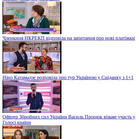
Членкиня НКРЕКП відповіла на запитання про нові платіжки
Ніно Катамадзе розповіла про тур Україною у Сніданку з 1+1
Офіцер Збройних сил України Василь Процюк візьме участь у
Голосі країни