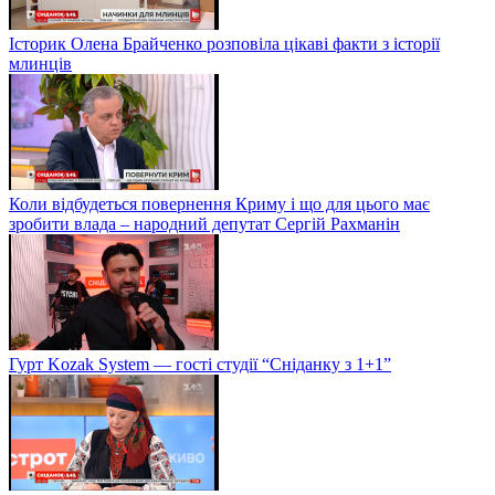
Історик Олена Брайченко розповіла цікаві факти з історії
млинців
Коли відбудеться повернення Криму і що для цього має
зробити влада – народний депутат Сергій Рахманін
Гурт Kozak System — гості студії “Сніданку з 1+1”