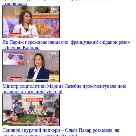
створювати
Як Париж переживає пандемію: французький сніданок разом
із Іреною Карпою
Міністр соцполітики Марина Лазебна прокоментувала нові
правила отримання субсидій
Сендвічі і курячий попкорн – Ольга Пахар розказала, як
влаштувати пікнік удома на балконі