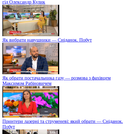
гід Олександр Кулик
Як вибрати навушники — Сніданок. Побут
Як обрати постачальника газу — розмова з фахівцем
Максимом Рабіновичем
Принтери лазерні та струменеві: який обрати — Сніданок.
Побут