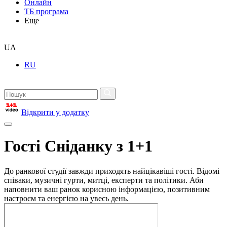
Онлайн
ТБ програма
Еще
UA
RU
Відкрити у додатку
Гості Сніданку з 1+1
До ранкової студії завжди приходять найцікавіші гості. Відомі
співаки, музичні гурти, митці, експерти та політики. Аби
наповнити ваш ранок корисною інформацією, позитивним
настроєм та енергією на увесь день.