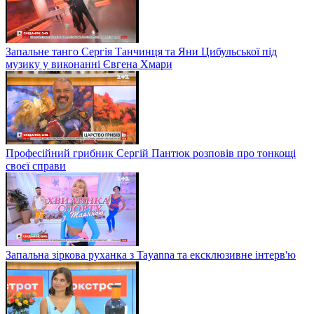
Запальне танго Сергія Танчинця та Яни Цибульської під
музику у виконанні Євгена Хмари
Професійний грибник Сергій Пантюк розповів про тонкощі
своєї справи
Запальна зіркова руханка з Tayanna та ексклюзивне інтерв'ю