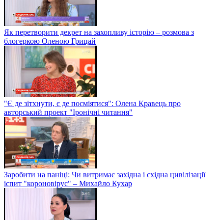
Як перетворити декрет на захопливу історію – розмова з
блогеркою Оленою Грицай
"Є де зітхнути, є де посміятися": Олена Кравець про
авторський проект "Іронічні читання"
Заробити на паніці: Чи витримає західна і східна цивілізації
іспит "короновірус" – Михайло Кухар