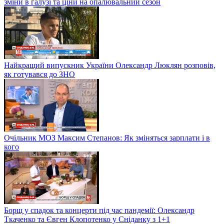
зміни в галузі та ціни на опалювальний сезон
Найкращий випускник України Олександр Люклян розповів,
як готувався до ЗНО
Очільник МОЗ Максим Степанов: Як зміняться зарплати і в
кого
Борщ у спадок та концерти під час пандемії: Олександр
Ткаченко та Євген Клопотенко у Сніданку з 1+1