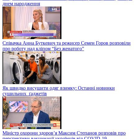
днем народження
Співачка Анна Буткевич та режисер Семен Горов розповіли
про роботу над кліпом “Без женатого”
Як швидко висушити одяг взимку: Останні новинки
сушильних ґаджетів
Міністр охорони здоров’я Максим Степанов розповів про
перспективи вакцинації українців від COVID-19