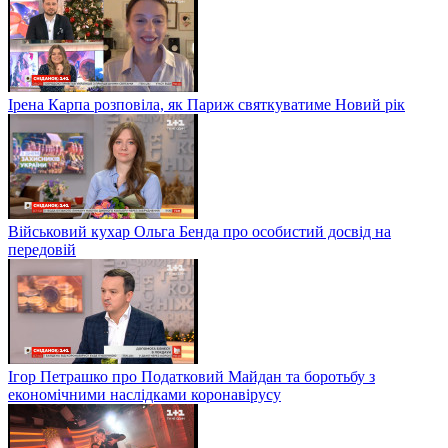
Ірена Карпа розповіла, як Париж святкуватиме Новий рік
Військовий кухар Ольга Бенда про особистий досвід на
передовій
Ігор Петрашко про Податковий Майдан та боротьбу з
економічними наслідками коронавірусу