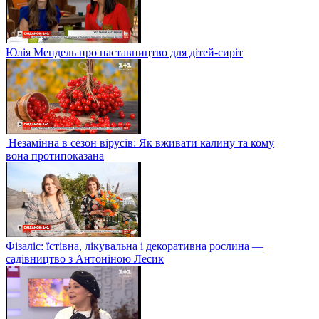
Юлія Мендель про наставництво для дітей-сиріт
Незамінна в сезон вірусів: Як вживати калину та кому
вона протипоказана
Фізаліс: їстівна, лікувальна і декоративна рослина —
садівництво з Антоніною Лесик