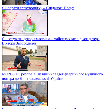
Як обрати електрощітку – Сніданок. Побут
Як готувати декор з мастики – майстер-клас від кондитера
Вікторії Загородньої
MONATIK розповів, як виникла ідея феєричного музичного
номера до Дня незалежності України