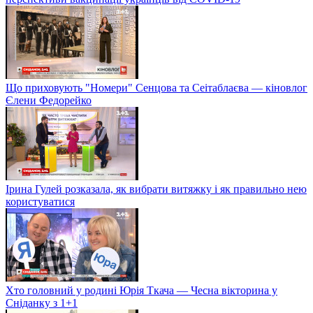
Що приховують "Номери" Сенцова та Сеітаблаєва — кіновлог
Єлени Федорейко
Ірина Гулей розказала, як вибрати витяжку і як правильно нею
користуватися
Хто головний у родині Юрія Ткача — Чесна вікторина у
Сніданку з 1+1