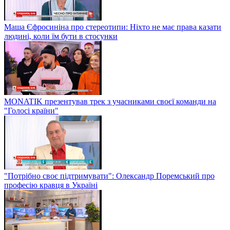
Маша Єфросиніна про стереотипи: Ніхто не має права казати
людині, коли їм бути в стосунки
MONATIK презентував трек з учасниками своєї команди на
"Голосі країни"
"Потрібно своє підтримувати": Олександр Поремський про
професію кравця в Україні