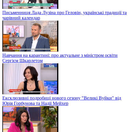
Письменниця Лада Лузіна про Геловін, українські традиції та
чарівний календар
Навчання на карантині: про актуальне з міністром освіти
Сергієм Шкарлетом
Ексклюзивні подробиці нового сезону "Великі Вуйки" від
Юрія Горбунова та Надії Мейхер