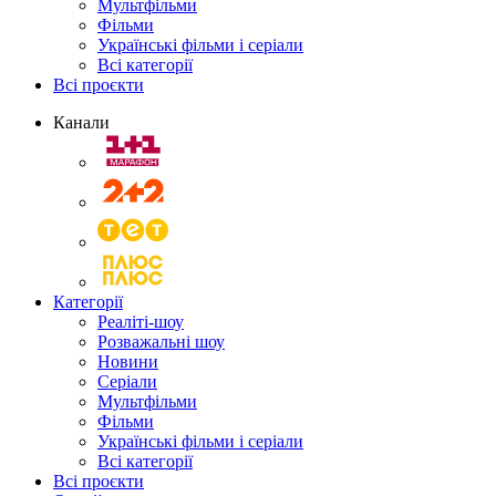
Мультфільми
Фільми
Українські фільми і серіали
Всі категорії
Всі проєкти
Канали
Категорії
Реаліті-шоу
Розважальні шоу
Новини
Серіали
Мультфільми
Фільми
Українські фільми і серіали
Всі категорії
Всі проєкти