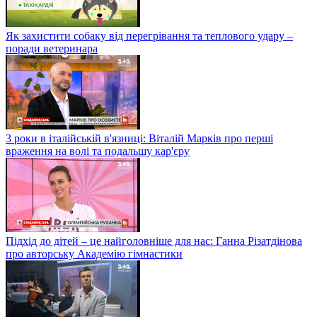
Як захистити собаку від перегрівання та теплового удару –
поради ветеринара
3 роки в італійській в'язниці: Віталій Марків про перші
враження на волі та подальшу кар'єру
Підхід до дітей – це найголовніше для нас: Ганна Різатдінова
про авторську Академію гімнастики