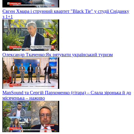
Євген Хмара і струнний квартет "Black Tie" у студії Сніданку
з 1+1
Олександр Ткаченко:Як рятувати український туризм
ManSound та Сергій Пархоменко (гітара) – Слала зіронька й до
місяченька – наживо