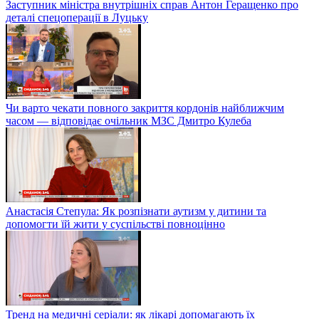
Заступник міністра внутрішніх справ Антон Геращенко про
деталі спецоперації в Луцьку
Чи варто чекати повного закриття кордонів найближчим
часом — відповідає очільник МЗС Дмитро Кулеба
Анастасія Степула: Як розпізнати аутизм у дитини та
допомогти їй жити у суспільстві повноцінно
Тренд на медичні серіали: як лікарі допомагають їх