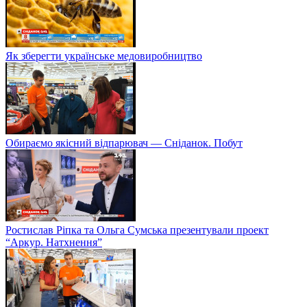
Як зберегти українське медовиробництво
Обираємо якісний відпарювач — Сніданок. Побут
Ростислав Ріпка та Ольга Сумська презентували проект
“Аркур. Натхнення”