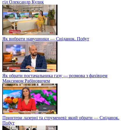
гід Олександр Кулик
Як вибрати навушники — Сніданок. Побут
Як обрати постачальника газу — розмова з фахівцем
Максимом Рабіновичем
Принтери лазерні та струменеві: який обрати — Сніданок.
Побут