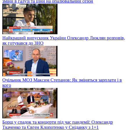
зміни в галузі та ціни на опалювальний сезон
Найкращий випускник України Олександр Люклян розповів,
як готувався до ЗНО
Очільник МОЗ Максим Степанов: Як зміняться зарплати і в
кого
Борщ у спадок та концерти під час пандемії: Олександр
Ткаченко та Євген Клопотенко у Сніданку з 1+1