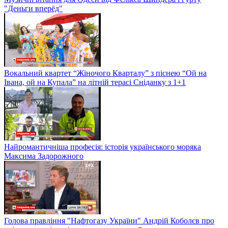
"Деньги вперёд"
Вокальний квартет “Жіночого Кварталу” з піснею “Ой на
Івана, ой на Купала” на літній терасі Сніданку з 1+1
Найромантичніша професія: історія українського моряка
Максима Задорожного
Голова правління "Нафтогазу України" Андрій Коболєв про