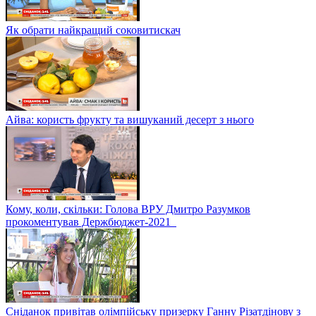
Як обрати найкращий соковитискач
Айва: користь фрукту та вишуканий десерт з нього
Кому, коли, скільки: Голова ВРУ Дмитро Разумков
прокоментував Держбюджет-2021
Сніданок привітав олімпійську призерку Ганну Різатдінову з