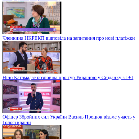
Членкиня НКРЕКП відповіла на запитання про нові платіжки
Ніно Катамадзе розповіла про тур Україною у Сніданку з 1+1
Офіцер Збройних сил України Василь Процюк візьме участь у
Голосі країни