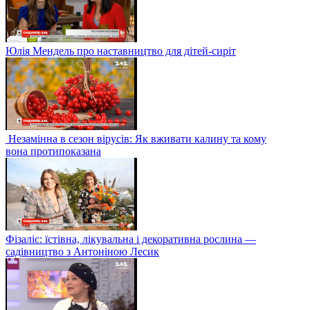
Юлія Мендель про наставництво для дітей-сиріт
Незамінна в сезон вірусів: Як вживати калину та кому
вона протипоказана
Фізаліс: їстівна, лікувальна і декоративна рослина —
садівництво з Антоніною Лесик