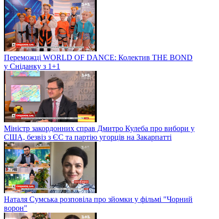
Переможці WORLD OF DANCE: Колектив THE BOND
у Сніданку з 1+1
Міністр закордонних справ Дмитро Кулеба про вибори у
США, безвіз з ЄС та партію угорців на Закарпатті
Наталя Сумська розповіла про зйомки у фільмі "Чорний
ворон"