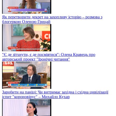
Як перетворити декрет на захопливу історію – розмова з
блогеркою Оленою Грицай
"Є де зітхнути, є де посміятися": Олена Кравець про
авторський проект "Іронічні читання"
Заробити на паніці: Чи витримає західна і східна цивілізації
іспит "короновірус" – Михайло Кухар