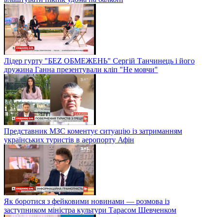
Лідер гурту "БЕZ ОБМЕЖЕНЬ" Сергій Танчинець і його
дружина Ганна презентували кліп "Не мовчи"
Представник МЗС коментує ситуацію із затриманням
українських туристів в аеропорту Афін
Як боротися з фейковими новинами — розмова із
заступником міністра культури Тарасом Шевченком