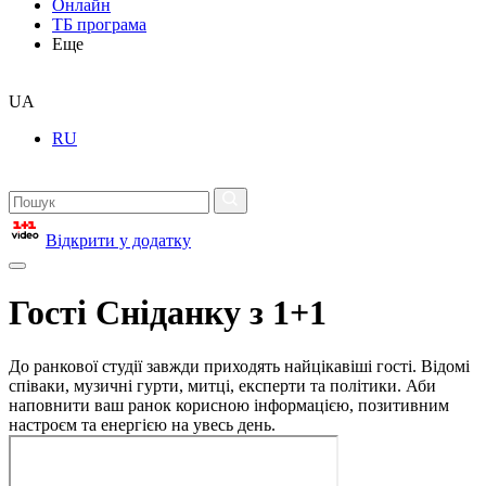
Онлайн
ТБ програма
Еще
UA
RU
Відкрити у додатку
Гості Сніданку з 1+1
До ранкової студії завжди приходять найцікавіші гості. Відомі
співаки, музичні гурти, митці, експерти та політики. Аби
наповнити ваш ранок корисною інформацією, позитивним
настроєм та енергією на увесь день.