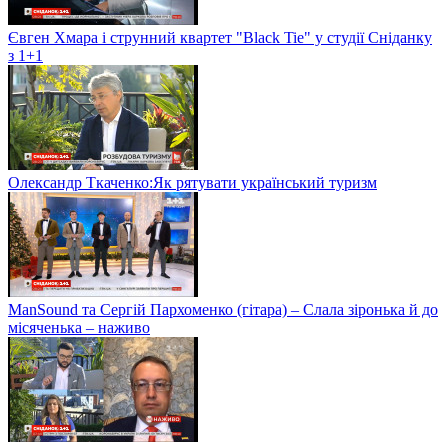
Євген Хмара і струнний квартет "Black Tie" у студії Сніданку
з 1+1
Олександр Ткаченко:Як рятувати український туризм
ManSound та Сергій Пархоменко (гітара) – Слала зіронька й до
місяченька – наживо