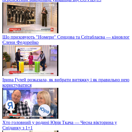
Що приховують "Номери" Сенцова та Сеітаблаєва — кіновлог
Єлени Федорейко
Ірина Гулей розказала, як вибрати витяжку і як правильно нею
користуватися
Хто головний у родині Юрія Ткача — Чесна вікторина у
Сніданку з 1+1