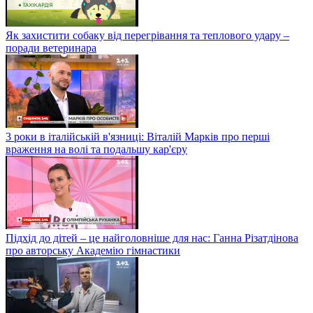
Як захистити собаку від перегрівання та теплового удару –
поради ветеринара
3 роки в італійській в'язниці: Віталій Марків про перші
враження на волі та подальшу кар'єру
Підхід до дітей – це найголовніше для нас: Ганна Різатдінова
про авторську Академію гімнастики