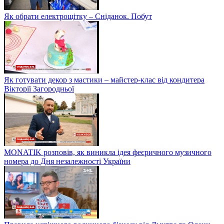
Як обрати електрощітку – Сніданок. Побут
Як готувати декор з мастики – майстер-клас від кондитера
Вікторії Загородньої
MONATIK розповів, як виникла ідея феєричного музичного
номера до Дня незалежності України