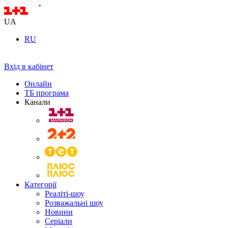
UA
RU
Вхід в кабінет
Онлайн
ТБ програма
Канали
Категорії
Реаліті-шоу
Розважальні шоу
Новини
Серіали