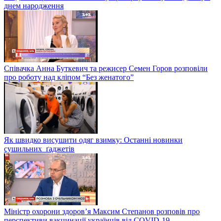
днем народження
Співачка Анна Буткевич та режисер Семен Горов розповіли
про роботу над кліпом “Без женатого”
Як швидко висушити одяг взимку: Останні новинки
сушильних ґаджетів
Міністр охорони здоров’я Максим Степанов розповів про
перспективи вакцинації українців від COVID-19