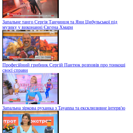
Запальне танго Сергія Танчинця та Яни Цибульської під
музику у виконанні Євгена Хмари
Професійний грибник Сергій Пантюк розповів про тонкощі
своєї справи
Запальна зіркова руханка з Tayanna та ексклюзивне інтерв'ю