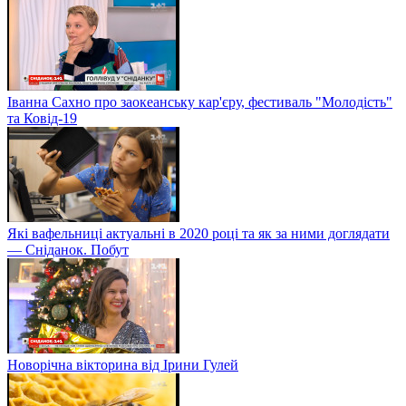
Іванна Сахно про заокеанську кар'єру, фестиваль "Молодість"
та Ковід-19
Які вафельниці актуальні в 2020 році та як за ними доглядати
— Сніданок. Побут
Новорічна вікторина від Ірини Гулей