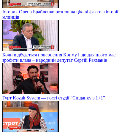
Історик Олена Брайченко розповіла цікаві факти з історії
млинців
Коли відбудеться повернення Криму і що для цього має
зробити влада – народний депутат Сергій Рахманін
Гурт Kozak System — гості студії “Сніданку з 1+1”