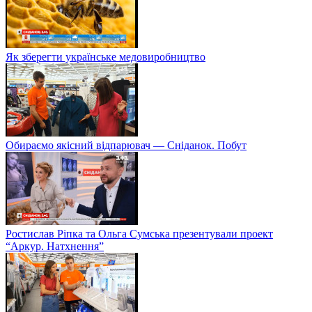
Як зберегти українське медовиробництво
Обираємо якісний відпарювач — Сніданок. Побут
Ростислав Ріпка та Ольга Сумська презентували проект
“Аркур. Натхнення”