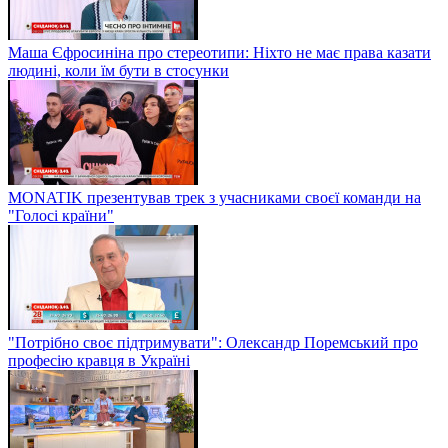
Маша Єфросиніна про стереотипи: Ніхто не має права казати
людині, коли їм бути в стосунки
MONATIK презентував трек з учасниками своєї команди на
"Голосі країни"
"Потрібно своє підтримувати": Олександр Поремський про
професію кравця в Україні