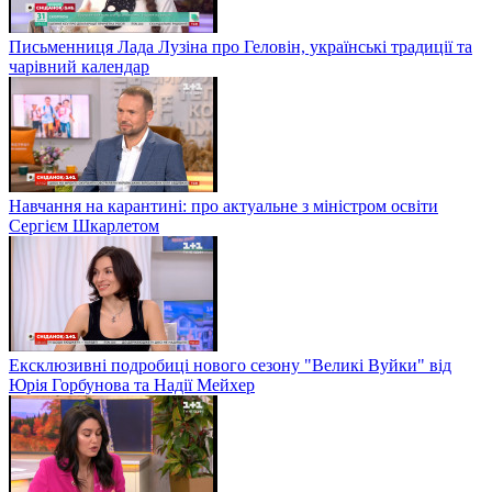
Письменниця Лада Лузіна про Геловін, українські традиції та
чарівний календар
Навчання на карантині: про актуальне з міністром освіти
Сергієм Шкарлетом
Ексклюзивні подробиці нового сезону "Великі Вуйки" від
Юрія Горбунова та Надії Мейхер