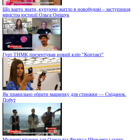
Що варто знати, купуючи житло в новобудові – заступниця
міністра юстиції Ольга Оніщук
Гурт ТНМК презентував новий кліп "Контакт"
Як правильно обрати машинку для стрижки — Сніданок.
Побут
Музичні вітання для Одеси від Фелікса Шиндера і гурту