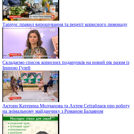
Тархун: правил вирощування та рецепт корисного лимонаду
Складаємо список корисних подарунків на новий рік разом із
Іриною Гулей
Актори Катерина Молчанова та Ахтем Сеітаблаєв про роботу
на знімальному майданчику з Романом Балаяном