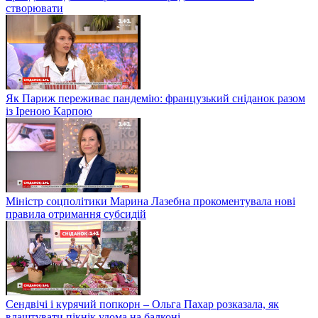
створювати
Як Париж переживає пандемію: французький сніданок разом
із Іреною Карпою
Міністр соцполітики Марина Лазебна прокоментувала нові
правила отримання субсидій
Сендвічі і курячий попкорн – Ольга Пахар розказала, як
влаштувати пікнік удома на балконі