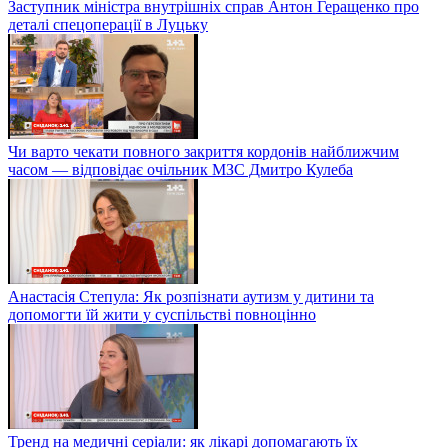
Заступник міністра внутрішніх справ Антон Геращенко про
деталі спецоперації в Луцьку
Чи варто чекати повного закриття кордонів найближчим
часом — відповідає очільник МЗС Дмитро Кулеба
Анастасія Степула: Як розпізнати аутизм у дитини та
допомогти їй жити у суспільстві повноцінно
Тренд на медичні серіали: як лікарі допомагають їх