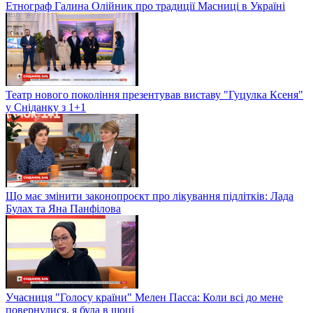
Етнограф Галина Олійник про традиції Масниці в Україні
Театр нового покоління презентував виставу "Гуцулка Ксеня"
у Сніданку з 1+1
Що має змінити законопроєкт про лікування підлітків: Лада
Булах та Яна Панфілова
Учасниця "Голосу країни" Мелен Пасса: Коли всі до мене
повернулися, я була в шоці