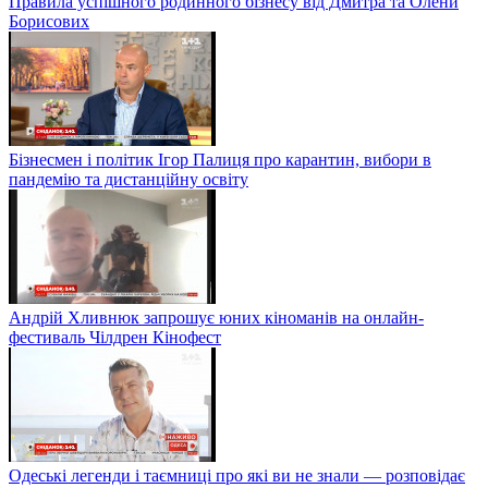
Правила успішного родинного бізнесу від Дмитра та Олени
Борисових
Бізнесмен і політик Ігор Палиця про карантин, вибори в
пандемію та дистанційну освіту
Андрій Хливнюк запрошує юних кіноманів на онлайн-
фестиваль Чілдрен Кінофест
Одеські легенди і таємниці про які ви не знали — розповідає