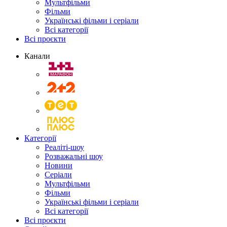
Мультфільми
Фільми
Українські фільми і серіали
Всі категорії
Всі проєкти
Канали
Категорії
Реаліті-шоу
Розважальні шоу
Новини
Серіали
Мультфільми
Фільми
Українські фільми і серіали
Всі категорії
Всі проєкти