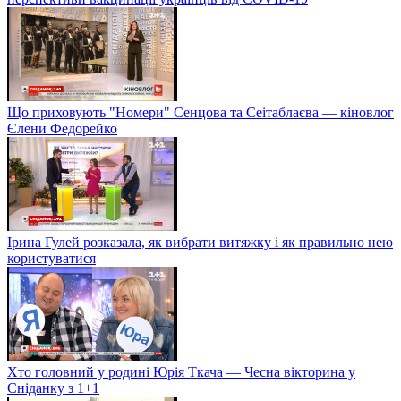
Що приховують "Номери" Сенцова та Сеітаблаєва — кіновлог
Єлени Федорейко
Ірина Гулей розказала, як вибрати витяжку і як правильно нею
користуватися
Хто головний у родині Юрія Ткача — Чесна вікторина у
Сніданку з 1+1