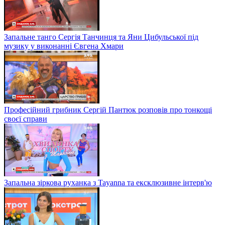
Запальне танго Сергія Танчинця та Яни Цибульської під
музику у виконанні Євгена Хмари
Професійний грибник Сергій Пантюк розповів про тонкощі
своєї справи
Запальна зіркова руханка з Tayanna та ексклюзивне інтерв'ю