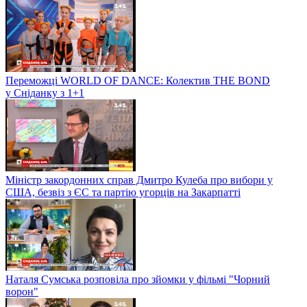
Переможці WORLD OF DANCE: Колектив THE BOND
у Сніданку з 1+1
Міністр закордонних справ Дмитро Кулеба про вибори у
США, безвіз з ЄС та партію угорців на Закарпатті
Наталя Сумська розповіла про зйомки у фільмі "Чорний
ворон"