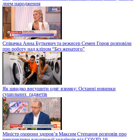
днем народження
Співачка Анна Буткевич та режисер Семен Горов розповіли
про роботу над кліпом “Без женатого”
Як швидко висушити одяг взимку: Останні новинки
сушильних ґаджетів
Міністр охорони здоров’я Максим Степанов розповів про
перспективи вакцинації українців від COVID-19