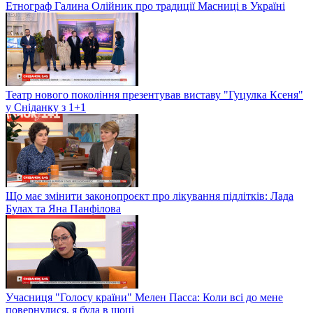
Етнограф Галина Олійник про традиції Масниці в Україні
Театр нового покоління презентував виставу "Гуцулка Ксеня"
у Сніданку з 1+1
Що має змінити законопроєкт про лікування підлітків: Лада
Булах та Яна Панфілова
Учасниця "Голосу країни" Мелен Пасса: Коли всі до мене
повернулися, я була в шоці