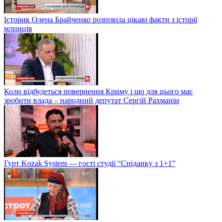
Історик Олена Брайченко розповіла цікаві факти з історії
млинців
Коли відбудеться повернення Криму і що для цього має
зробити влада – народний депутат Сергій Рахманін
Гурт Kozak System — гості студії “Сніданку з 1+1”