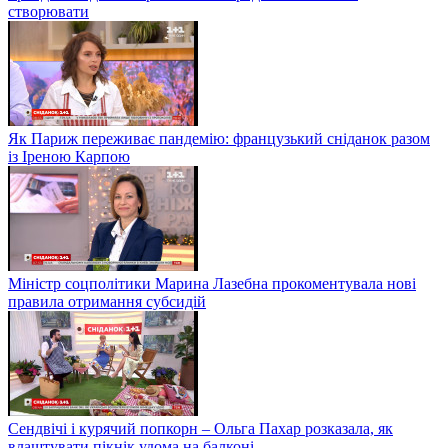
створювати
Як Париж переживає пандемію: французький сніданок разом
із Іреною Карпою
Міністр соцполітики Марина Лазебна прокоментувала нові
правила отримання субсидій
Сендвічі і курячий попкорн – Ольга Пахар розказала, як
влаштувати пікнік удома на балконі