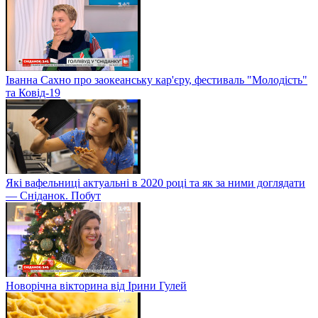
Іванна Сахно про заокеанську кар'єру, фестиваль "Молодість"
та Ковід-19
Які вафельниці актуальні в 2020 році та як за ними доглядати
— Сніданок. Побут
Новорічна вікторина від Ірини Гулей