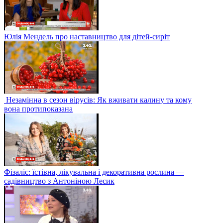
Юлія Мендель про наставництво для дітей-сиріт
Незамінна в сезон вірусів: Як вживати калину та кому
вона протипоказана
Фізаліс: їстівна, лікувальна і декоративна рослина —
садівництво з Антоніною Лесик