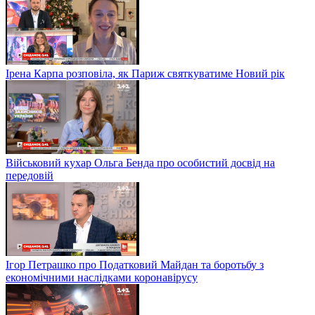
Ірена Карпа розповіла, як Париж святкуватиме Новий рік
Військовий кухар Ольга Бенда про особистий досвід на
передовій
Ігор Петрашко про Податковий Майдан та боротьбу з
економічними наслідками коронавірусу