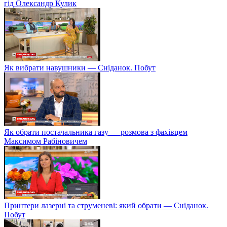
гід Олександр Кулик
Як вибрати навушники — Сніданок. Побут
Як обрати постачальника газу — розмова з фахівцем
Максимом Рабіновичем
Принтери лазерні та струменеві: який обрати — Сніданок.
Побут