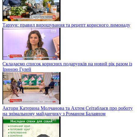
Тархун: правил вирощування та рецепт корисного лимонаду
Складаємо список корисних подарунків на новий рік разом із
Іриною Гулей
Актори Катерина Молчанова та Ахтем Сеітаблаєв про роботу
на знімальному майданчику з Романом Балаяном