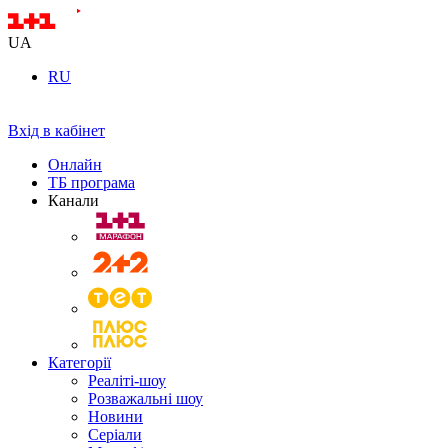
UA
RU
Вхід в кабінет
Онлайн
ТБ програма
Канали
Категорії
Реаліті-шоу
Розважальні шоу
Новини
Серіали