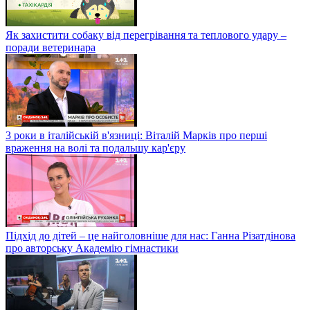
Як захистити собаку від перегрівання та теплового удару –
поради ветеринара
3 роки в італійській в'язниці: Віталій Марків про перші
враження на волі та подальшу кар'єру
Підхід до дітей – це найголовніше для нас: Ганна Різатдінова
про авторську Академію гімнастики