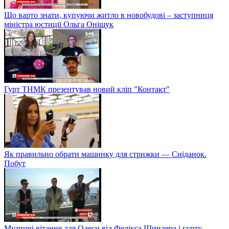
Що варто знати, купуючи житло в новобудові – заступниця
міністра юстиції Ольга Оніщук
Гурт ТНМК презентував новий кліп "Контакт"
Як правильно обрати машинку для стрижки — Сніданок.
Побут
Музичні вітання для Одеси від Фелікса Шиндера і гурту