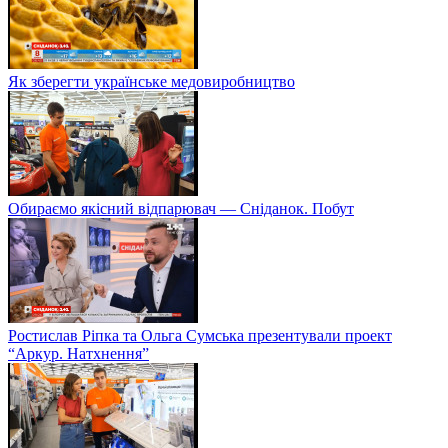
Як зберегти українське медовиробництво
Обираємо якісний відпарювач — Сніданок. Побут
Ростислав Ріпка та Ольга Сумська презентували проект
“Аркур. Натхнення”