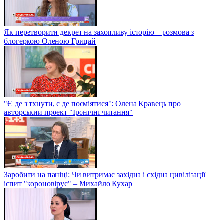
Як перетворити декрет на захопливу історію – розмова з
блогеркою Оленою Грицай
"Є де зітхнути, є де посміятися": Олена Кравець про
авторський проект "Іронічні читання"
Заробити на паніці: Чи витримає західна і східна цивілізації
іспит "короновірус" – Михайло Кухар