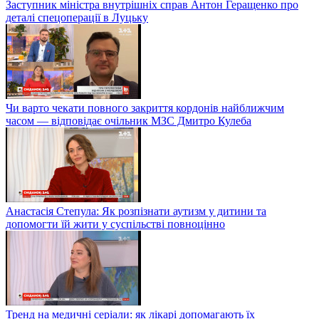
Заступник міністра внутрішніх справ Антон Геращенко про
деталі спецоперації в Луцьку
Чи варто чекати повного закриття кордонів найближчим
часом — відповідає очільник МЗС Дмитро Кулеба
Анастасія Степула: Як розпізнати аутизм у дитини та
допомогти їй жити у суспільстві повноцінно
Тренд на медичні серіали: як лікарі допомагають їх