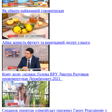
Як обрати найкращий соковитискач
Айва: користь фрукту та вишуканий десерт з нього
Кому, коли, скільки: Голова ВРУ Дмитро Разумков
прокоментував Держбюджет-2021
Сніданок привітав олімпійську призерку Ганну Різатдінову з