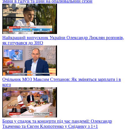
зміни в галузі та ціни на опалювальний сезон
Найкращий випускник України Олександр Люклян розповів,
як готувався до ЗНО
Очільник МОЗ Максим Степанов: Як зміняться зарплати і в
кого
Борщ у спадок та концерти під час пандемії: Олександр
Ткаченко та Євген Клопотенко у Сніданку з 1+1