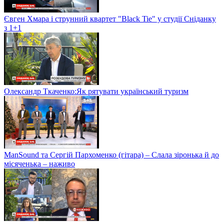
Євген Хмара і струнний квартет "Black Tie" у студії Сніданку
з 1+1
Олександр Ткаченко:Як рятувати український туризм
ManSound та Сергій Пархоменко (гітара) – Слала зіронька й до
місяченька – наживо