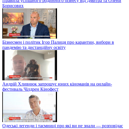
Правила успішного родинного бізнесу від Дмитра та Олени
Борисових
Бізнесмен і політик Ігор Палиця про карантин, вибори в
пандемію та дистанційну освіту
Андрій Хливнюк запрошує юних кіноманів на онлайн-
фестиваль Чілдрен Кінофест
Одеські легенди і таємниці про які ви не знали — розповідає