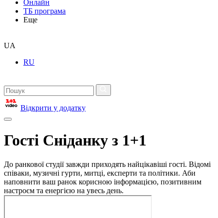
Онлайн
ТБ програма
Еще
UA
RU
Відкрити у додатку
Гості Сніданку з 1+1
До ранкової студії завжди приходять найцікавіші гості. Відомі
співаки, музичні гурти, митці, експерти та політики. Аби
наповнити ваш ранок корисною інформацією, позитивним
настроєм та енергією на увесь день.