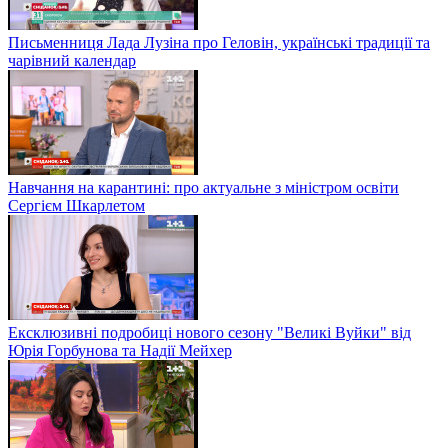
Письменниця Лада Лузіна про Геловін, українські традиції та
чарівний календар
Навчання на карантині: про актуальне з міністром освіти
Сергієм Шкарлетом
Ексклюзивні подробиці нового сезону "Великі Вуйки" від
Юрія Горбунова та Надії Мейхер