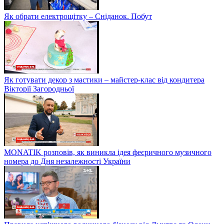
Як обрати електрощітку – Сніданок. Побут
Як готувати декор з мастики – майстер-клас від кондитера
Вікторії Загородньої
MONATIK розповів, як виникла ідея феєричного музичного
номера до Дня незалежності України