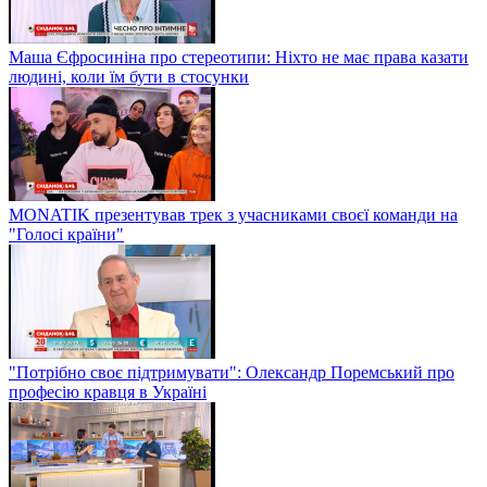
Маша Єфросиніна про стереотипи: Ніхто не має права казати
людині, коли їм бути в стосунки
MONATIK презентував трек з учасниками своєї команди на
"Голосі країни"
"Потрібно своє підтримувати": Олександр Поремський про
професію кравця в Україні