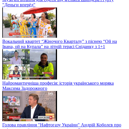
"Деньги вперёд"
Вокальний квартет “Жіночого Кварталу” з піснею “Ой на
Івана, ой на Купала” на літній терасі Сніданку з 1+1
Найромантичніша професія: історія українського моряка
Максима Задорожного
Голова правління "Нафтогазу України" Андрій Коболєв про