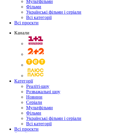
Мультфільми
Фільми
Українські фільми і серіали
Всі категорії
Всі проєкти
Канали
Категорії
Реаліті-шоу
Розважальні шоу
Новини
Серіали
Мультфільми
Фільми
Українські фільми і серіали
Всі категорії
Всі проєкти