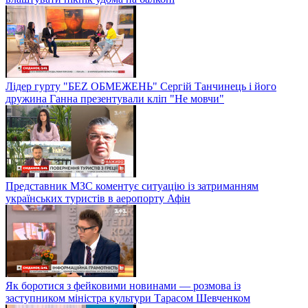
Лідер гурту "БЕZ ОБМЕЖЕНЬ" Сергій Танчинець і його
дружина Ганна презентували кліп "Не мовчи"
Представник МЗС коментує ситуацію із затриманням
українських туристів в аеропорту Афін
Як боротися з фейковими новинами — розмова із
заступником міністра культури Тарасом Шевченком