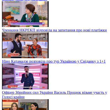
Членкиня НКРЕКП відповіла на запитання про нові платіжки
Ніно Катамадзе розповіла про тур Україною у Сніданку з 1+1
Офіцер Збройних сил України Василь Процюк візьме участь у
Голосі країни