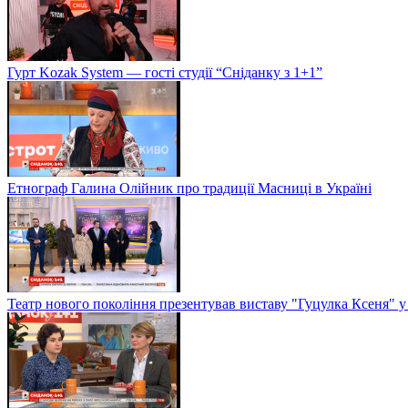
Гурт Kozak System — гості студії “Сніданку з 1+1”
Етнограф Галина Олійник про традиції Масниці в Україні
Театр нового покоління презентував виставу "Гуцулка Ксеня" у