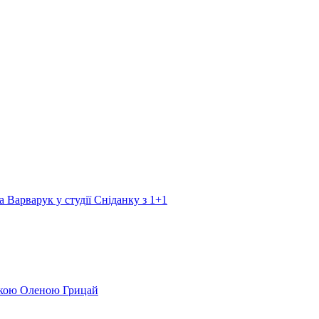
а Варварук у студії Сніданку з 1+1
еркою Оленою Грицай