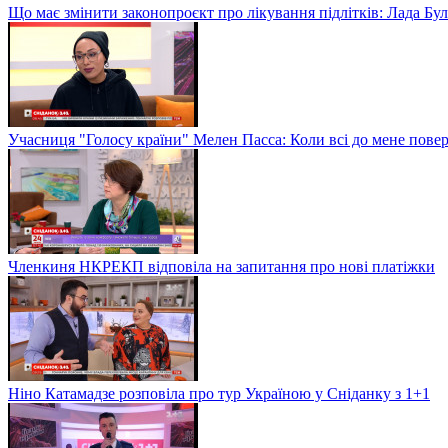
Що має змінити законопроєкт про лікування підлітків: Лада Бу
Учасниця "Голосу країни" Мелен Пасса: Коли всі до мене повер
Членкиня НКРЕКП відповіла на запитання про нові платіжки
Ніно Катамадзе розповіла про тур Україною у Сніданку з 1+1