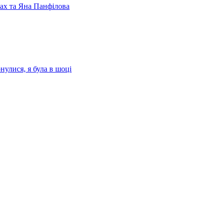
лах та Яна Панфілова
нулися, я була в шоці