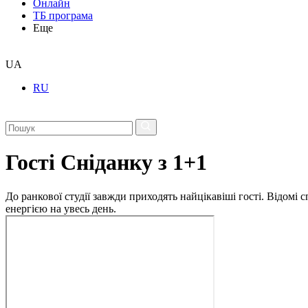
Онлайн
ТБ програма
Еще
UA
RU
Гості Сніданку з 1+1
До ранкової студії завжди приходять найцікавіші гості. Відомі
енергією на увесь день.