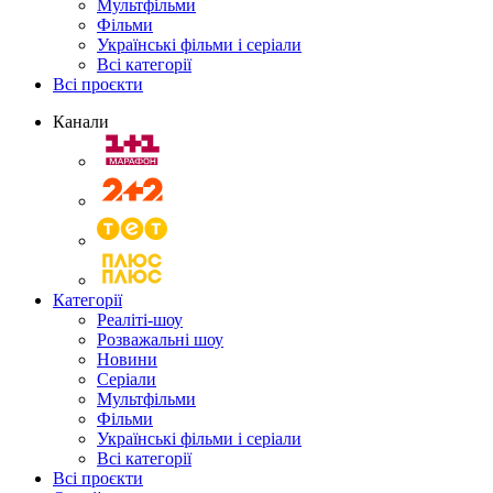
Мультфільми
Фільми
Українські фільми і серіали
Всі категорії
Всі проєкти
Канали
Категорії
Реаліті-шоу
Розважальні шоу
Новини
Серіали
Мультфільми
Фільми
Українські фільми і серіали
Всі категорії
Всі проєкти