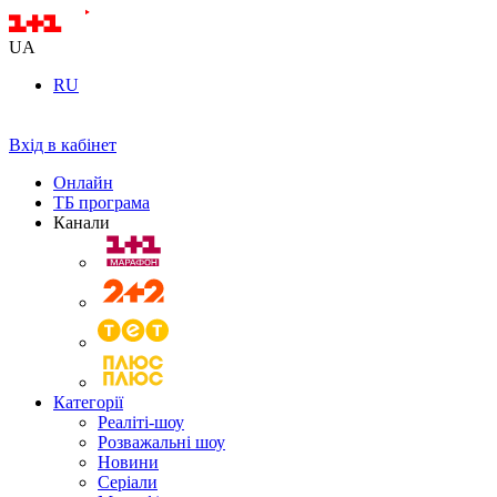
UA
RU
Вхід в кабінет
Онлайн
ТБ програма
Канали
Категорії
Реаліті-шоу
Розважальні шоу
Новини
Серіали