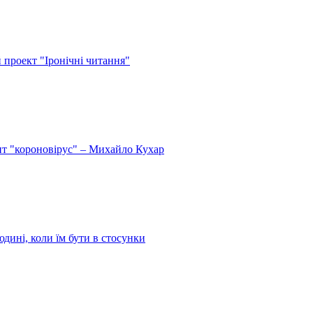
й проект "Іронічні читання"
спит "короновірус" – Михайло Кухар
дині, коли їм бути в стосунки