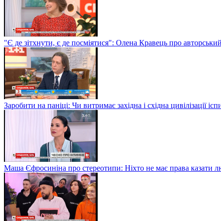
"Є де зітхнути, є де посміятися": Олена Кравець про авторськи
Заробити на паніці: Чи витримає західна і східна цивілізації і
Маша Єфросиніна про стереотипи: Ніхто не має права казати лю