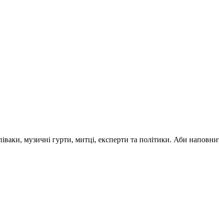
 співаки, музичні гурти, митці, експерти та політики. Аби напо