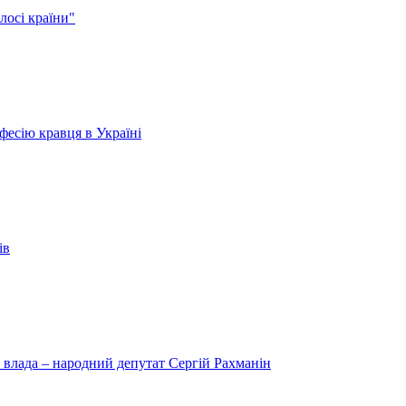
лосі країни"
есію кравця в Україні
ів
 влада – народний депутат Сергій Рахманін