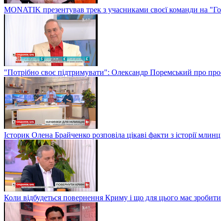
MONATIK презентував трек з учасниками своєї команди на "Го
"Потрібно своє підтримувати": Олександр Поремський про проф
Історик Олена Брайченко розповіла цікаві факти з історії млинц
Коли відбудеться повернення Криму і що для цього має зробити