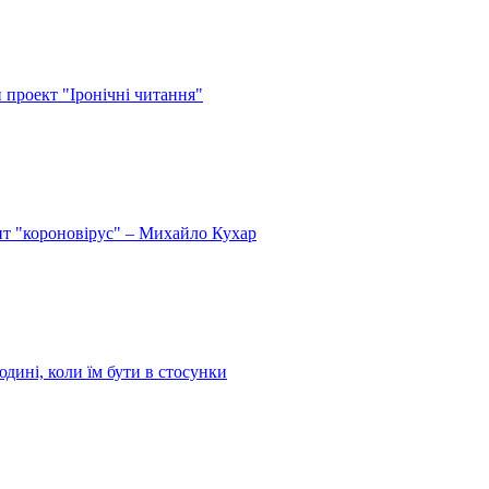
й проект "Іронічні читання"
спит "короновірус" – Михайло Кухар
дині, коли їм бути в стосунки