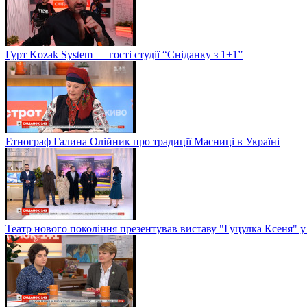
Гурт Kozak System — гості студії “Сніданку з 1+1”
Етнограф Галина Олійник про традиції Масниці в Україні
Театр нового покоління презентував виставу "Гуцулка Ксеня" у