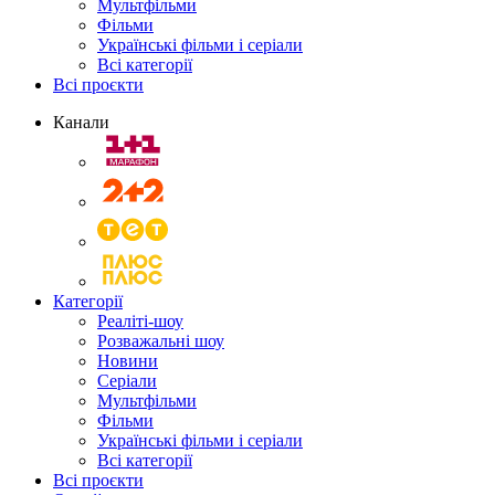
Мультфільми
Фільми
Українські фільми і серіали
Всі категорії
Всі проєкти
Канали
Категорії
Реаліті-шоу
Розважальні шоу
Новини
Серіали
Мультфільми
Фільми
Українські фільми і серіали
Всі категорії
Всі проєкти