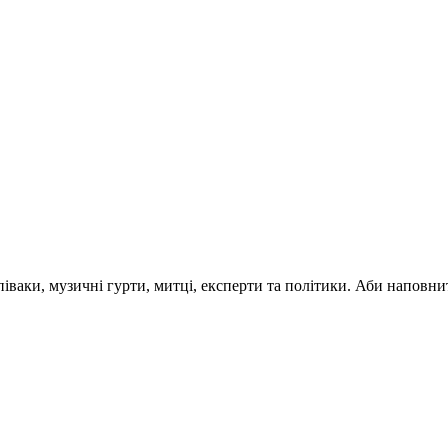
 співаки, музичні гурти, митці, експерти та політики. Аби напо