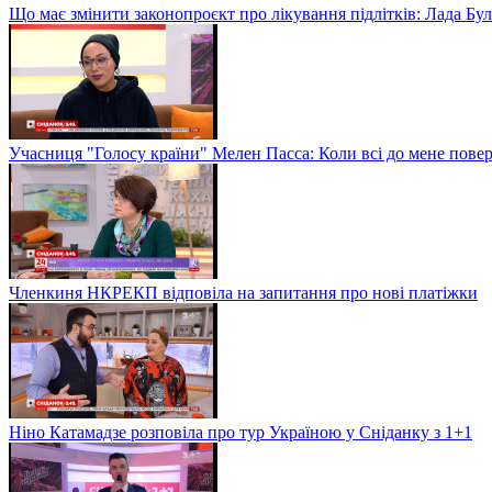
Що має змінити законопроєкт про лікування підлітків: Лада Бу
Учасниця "Голосу країни" Мелен Пасса: Коли всі до мене повер
Членкиня НКРЕКП відповіла на запитання про нові платіжки
Ніно Катамадзе розповіла про тур Україною у Сніданку з 1+1