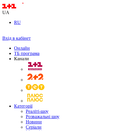
UA
RU
Вхід в кабінет
Онлайн
ТБ програма
Канали
Категорії
Реаліті-шоу
Розважальні шоу
Новини
Серіали