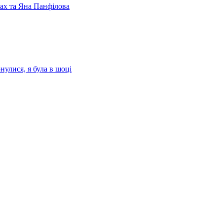
лах та Яна Панфілова
нулися, я була в шоці