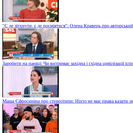
"Є де зітхнути, є де посміятися": Олена Кравець про авторськи
Заробити на паніці: Чи витримає західна і східна цивілізації і
Маша Єфросиніна про стереотипи: Ніхто не має права казати лю