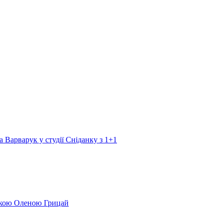
а Варварук у студії Сніданку з 1+1
еркою Оленою Грицай