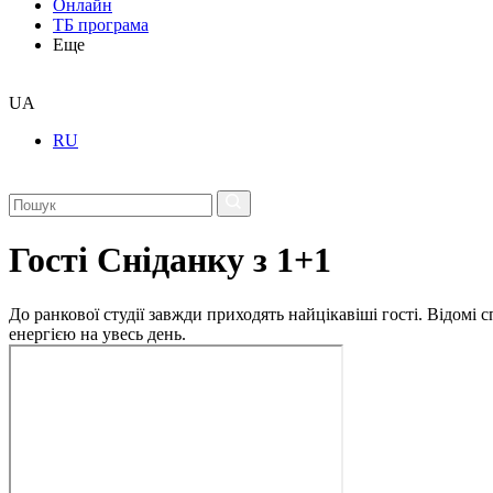
Онлайн
ТБ програма
Еще
UA
RU
Гості Сніданку з 1+1
До ранкової студії завжди приходять найцікавіші гості. Відомі
енергією на увесь день.