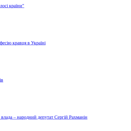
лосі країни"
есію кравця в Україні
ів
 влада – народний депутат Сергій Рахманін