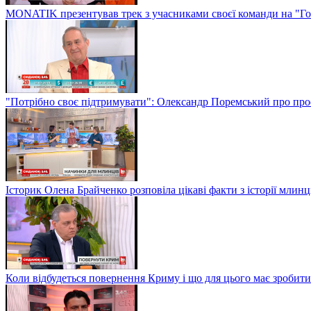
MONATIK презентував трек з учасниками своєї команди на "Го
"Потрібно своє підтримувати": Олександр Поремський про проф
Історик Олена Брайченко розповіла цікаві факти з історії млинц
Коли відбудеться повернення Криму і що для цього має зробити