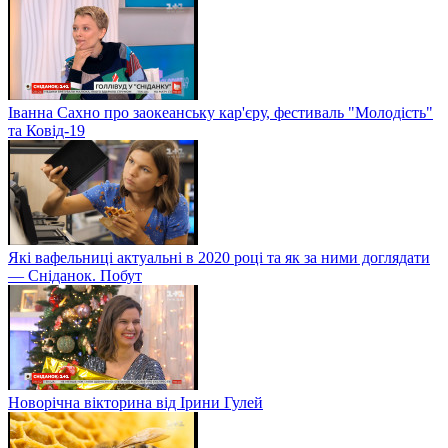
Іванна Сахно про заокеанську кар'єру, фестиваль "Молодість"
та Ковід-19
Які вафельниці актуальні в 2020 році та як за ними доглядати
— Сніданок. Побут
Новорічна вікторина від Ірини Гулей