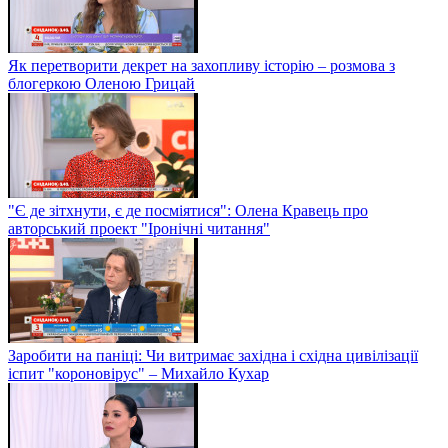
Як перетворити декрет на захопливу історію – розмова з
блогеркою Оленою Грицай
"Є де зітхнути, є де посміятися": Олена Кравець про
авторський проект "Іронічні читання"
Заробити на паніці: Чи витримає західна і східна цивілізації
іспит "короновірус" – Михайло Кухар