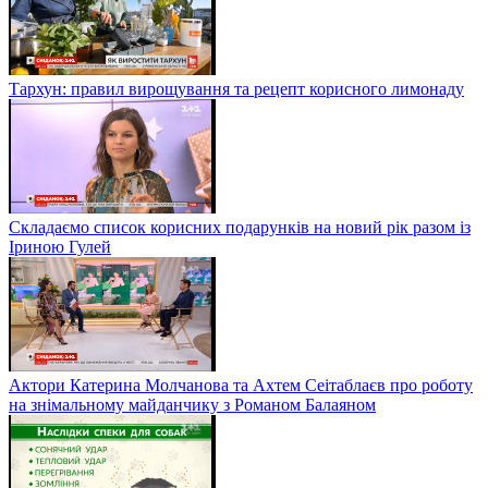
Тархун: правил вирощування та рецепт корисного лимонаду
Складаємо список корисних подарунків на новий рік разом із
Іриною Гулей
Актори Катерина Молчанова та Ахтем Сеітаблаєв про роботу
на знімальному майданчику з Романом Балаяном