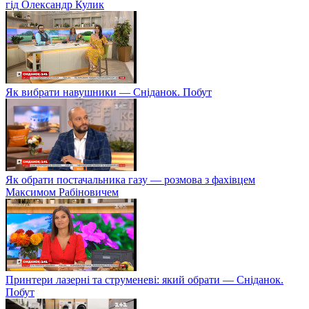
гід Олександр Кулик
Як вибрати навушники — Сніданок. Побут
Як обрати постачальника газу — розмова з фахівцем
Максимом Рабіновичем
Принтери лазерні та струменеві: який обрати — Сніданок.
Побут