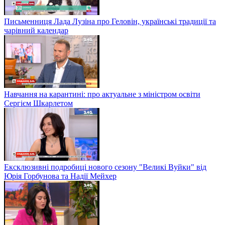
Письменниця Лада Лузіна про Геловін, українські традиції та
чарівний календар
Навчання на карантині: про актуальне з міністром освіти
Сергієм Шкарлетом
Ексклюзивні подробиці нового сезону "Великі Вуйки" від
Юрія Горбунова та Надії Мейхер