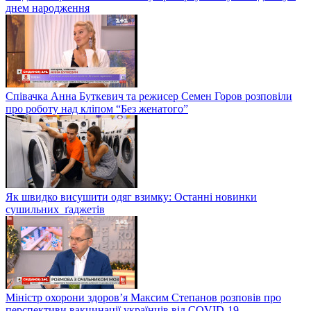
днем народження
Співачка Анна Буткевич та режисер Семен Горов розповіли
про роботу над кліпом “Без женатого”
Як швидко висушити одяг взимку: Останні новинки
сушильних ґаджетів
Міністр охорони здоров’я Максим Степанов розповів про
перспективи вакцинації українців від COVID-19