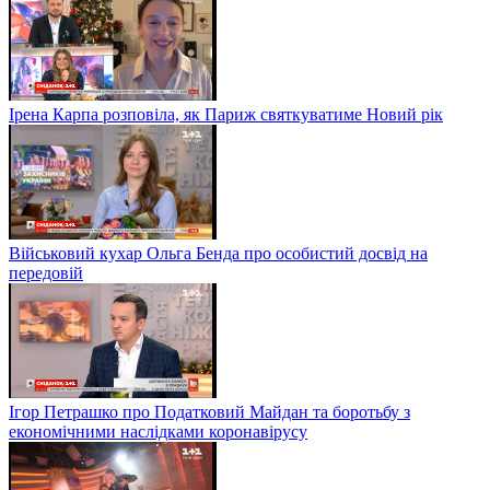
Ірена Карпа розповіла, як Париж святкуватиме Новий рік
Військовий кухар Ольга Бенда про особистий досвід на
передовій
Ігор Петрашко про Податковий Майдан та боротьбу з
економічними наслідками коронавірусу