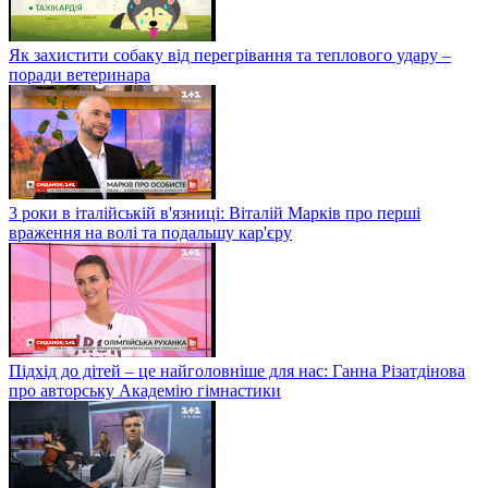
Як захистити собаку від перегрівання та теплового удару –
поради ветеринара
3 роки в італійській в'язниці: Віталій Марків про перші
враження на волі та подальшу кар'єру
Підхід до дітей – це найголовніше для нас: Ганна Різатдінова
про авторську Академію гімнастики