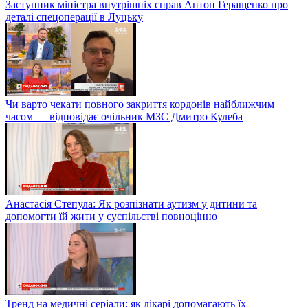
Заступник міністра внутрішніх справ Антон Геращенко про
деталі спецоперації в Луцьку
Чи варто чекати повного закриття кордонів найближчим
часом — відповідає очільник МЗС Дмитро Кулеба
Анастасія Степула: Як розпізнати аутизм у дитини та
допомогти їй жити у суспільстві повноцінно
Тренд на медичні серіали: як лікарі допомагають їх