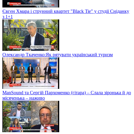
Євген Хмара і струнний квартет "Black Tie" у студії Сніданку
з 1+1
Олександр Ткаченко:Як рятувати український туризм
ManSound та Сергій Пархоменко (гітара) – Слала зіронька й до
місяченька – наживо