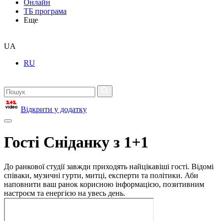
Онлайн
ТБ програма
Еще
UA
RU
Відкрити у додатку
Гості Сніданку з 1+1
До ранкової студії завжди приходять найцікавіші гості. Відомі
співаки, музичні гурти, митці, експерти та політики. Аби
наповнити ваш ранок корисною інформацією, позитивним
настроєм та енергією на увесь день.