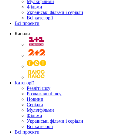
Мультфільми
Фільми
Українські фільми і серіали
Всі категорії
Всі проєкти
Канали
Категорії
Реаліті-шоу
Розважальні шоу
Новини
Серіали
Мультфільми
Фільми
Українські фільми і серіали
Всі категорії
Всі проєкти