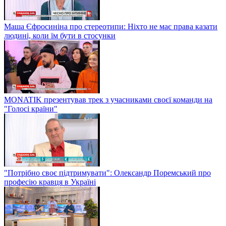
Маша Єфросиніна про стереотипи: Ніхто не має права казати
людині, коли їм бути в стосунки
MONATIK презентував трек з учасниками своєї команди на
"Голосі країни"
"Потрібно своє підтримувати": Олександр Поремський про
професію кравця в Україні