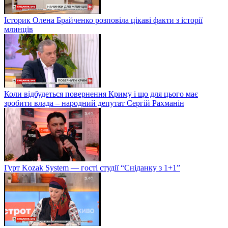
Історик Олена Брайченко розповіла цікаві факти з історії
млинців
Коли відбудеться повернення Криму і що для цього має
зробити влада – народний депутат Сергій Рахманін
Гурт Kozak System — гості студії “Сніданку з 1+1”