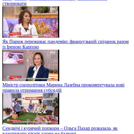
створювати
Як Париж переживає пандемію: французький сніданок разом
із Іреною Карпою
Міністр соцполітики Марина Лазебна прокоментувала нові
правила отримання субсидій
Сендвічі і курячий попкорн – Ольга Пахар розказала, як
влаштувати пікнік удома на балконі