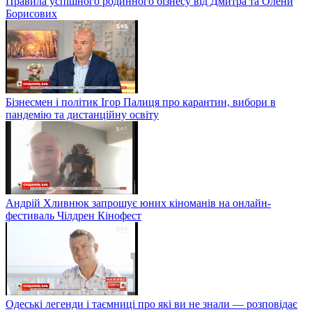
Правила успішного родинного бізнесу від Дмитра та Олени
Борисових
Бізнесмен і політик Ігор Палиця про карантин, вибори в
пандемію та дистанційну освіту
Андрій Хливнюк запрошує юних кіноманів на онлайн-
фестиваль Чілдрен Кінофест
Одеські легенди і таємниці про які ви не знали — розповідає