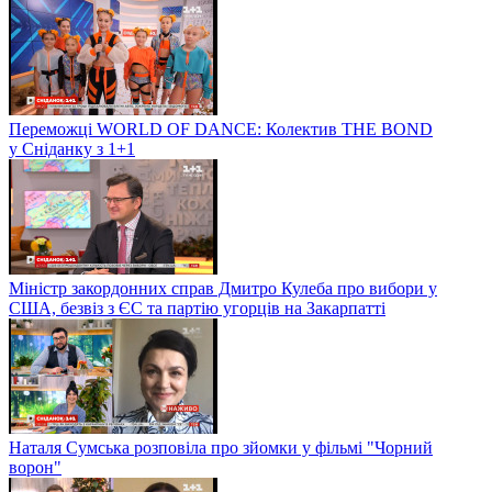
Переможці WORLD OF DANCE: Колектив THE BOND
у Сніданку з 1+1
Міністр закордонних справ Дмитро Кулеба про вибори у
США, безвіз з ЄС та партію угорців на Закарпатті
Наталя Сумська розповіла про зйомки у фільмі "Чорний
ворон"