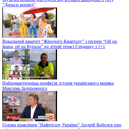
"Деньги вперёд"
Вокальний квартет “Жіночого Кварталу” з піснею “Ой на
Івана, ой на Купала” на літній терасі Сніданку з 1+1
Найромантичніша професія: історія українського моряка
Максима Задорожного
Голова правління "Нафтогазу України" Андрій Коболєв про