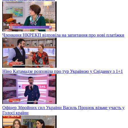
Членкиня НКРЕКП відповіла на запитання про нові платіжки
Ніно Катамадзе розповіла про тур Україною у Сніданку з 1+1
Офіцер Збройних сил України Василь Процюк візьме участь у
Голосі країни