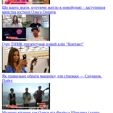
Що варто знати, купуючи житло в новобудові – заступниця
міністра юстиції Ольга Оніщук
Гурт ТНМК презентував новий кліп "Контакт"
Як правильно обрати машинку для стрижки — Сніданок.
Побут
Музичні вітання для Одеси від Фелікса Шиндера і гурту