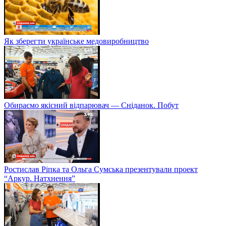
Як зберегти українське медовиробництво
Обираємо якісний відпарювач — Сніданок. Побут
Ростислав Ріпка та Ольга Сумська презентували проект
“Аркур. Натхнення”