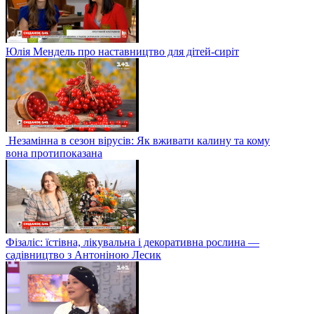
Юлія Мендель про наставництво для дітей-сиріт
Незамінна в сезон вірусів: Як вживати калину та кому
вона протипоказана
Фізаліс: їстівна, лікувальна і декоративна рослина —
садівництво з Антоніною Лесик