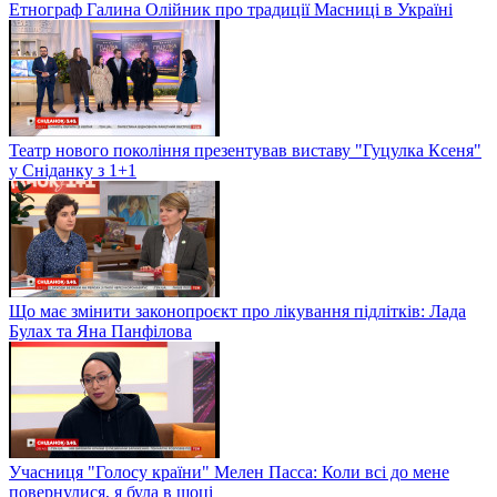
Етнограф Галина Олійник про традиції Масниці в Україні
Театр нового покоління презентував виставу "Гуцулка Ксеня"
у Сніданку з 1+1
Що має змінити законопроєкт про лікування підлітків: Лада
Булах та Яна Панфілова
Учасниця "Голосу країни" Мелен Пасса: Коли всі до мене
повернулися, я була в шоці