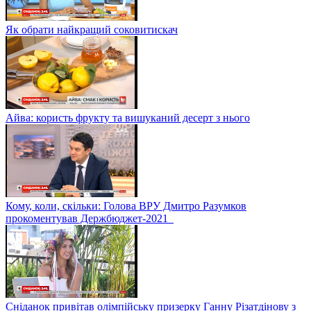
Як обрати найкращий соковитискач
Айва: користь фрукту та вишуканий десерт з нього
Кому, коли, скільки: Голова ВРУ Дмитро Разумков
прокоментував Держбюджет-2021
Сніданок привітав олімпійську призерку Ганну Різатдінову з