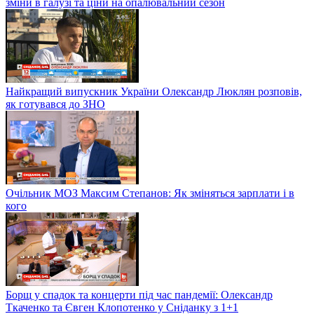
зміни в галузі та ціни на опалювальний сезон
Найкращий випускник України Олександр Люклян розповів,
як готувався до ЗНО
Очільник МОЗ Максим Степанов: Як зміняться зарплати і в
кого
Борщ у спадок та концерти під час пандемії: Олександр
Ткаченко та Євген Клопотенко у Сніданку з 1+1