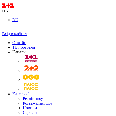
UA
RU
Вхід в кабінет
Онлайн
ТБ програма
Канали
Категорії
Реаліті-шоу
Розважальні шоу
Новини
Серіали