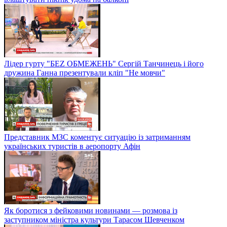
Лідер гурту "БЕZ ОБМЕЖЕНЬ" Сергій Танчинець і його
дружина Ганна презентували кліп "Не мовчи"
Представник МЗС коментує ситуацію із затриманням
українських туристів в аеропорту Афін
Як боротися з фейковими новинами — розмова із
заступником міністра культури Тарасом Шевченком