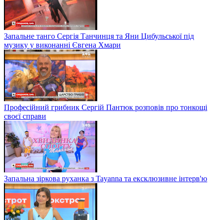
Запальне танго Сергія Танчинця та Яни Цибульської під
музику у виконанні Євгена Хмари
Професійний грибник Сергій Пантюк розповів про тонкощі
своєї справи
Запальна зіркова руханка з Tayanna та ексклюзивне інтерв'ю