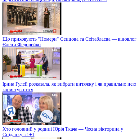
Що приховують "Номери" Сенцова та Сеітаблаєва — кіновлог
Єлени Федорейко
Ірина Гулей розказала, як вибрати витяжку і як правильно нею
користуватися
Хто головний у родині Юрія Ткача — Чесна вікторина у
Сніданку з 1+1