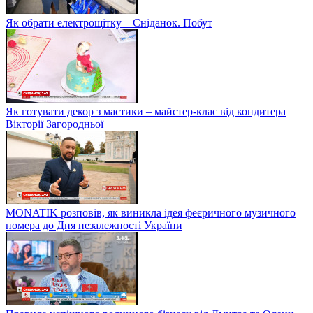
Як обрати електрощітку – Сніданок. Побут
Як готувати декор з мастики – майстер-клас від кондитера
Вікторії Загородньої
MONATIK розповів, як виникла ідея феєричного музичного
номера до Дня незалежності України