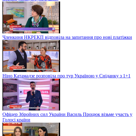
Членкиня НКРЕКП відповіла на запитання про нові платіжки
Ніно Катамадзе розповіла про тур Україною у Сніданку з 1+1
Офіцер Збройних сил України Василь Процюк візьме участь у
Голосі країни