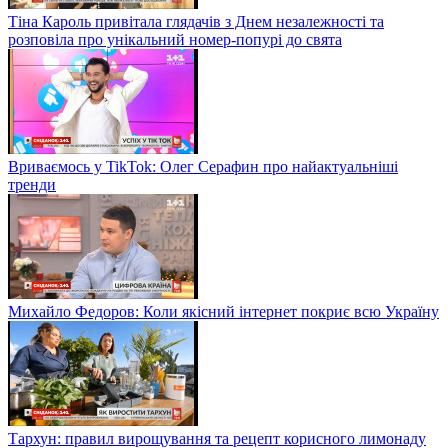
Тіна Кароль привітала глядачів з Днем незалежності та
розповіла про унікальний номер-попурі до свята
Вриваємось у TikTok: Олег Серафин про найактуальніші
тренди
Михайло Федоров: Коли якісний інтернет покриє всю Україну