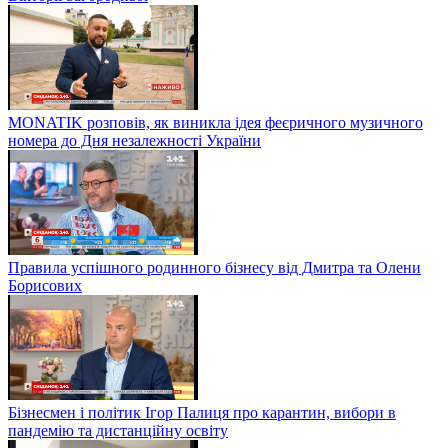
Як обрати електрощітку – Сніданок. Побут
Як готувати декор з мастики – майстер-клас від кондитера
Вікторії Загородньої
MONATIK розповів, як виникла ідея феєричного музичного
номера до Дня незалежності України