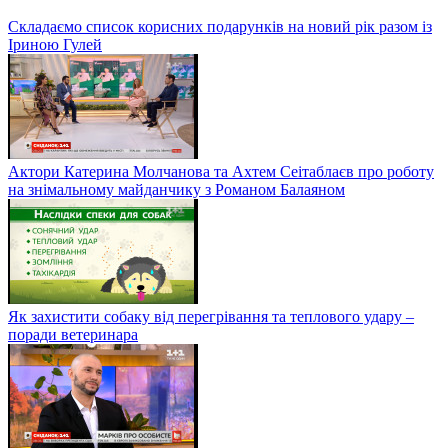
Тархун: правил вирощування та рецепт корисного лимонаду
Складаємо список корисних подарунків на новий рік разом із
Іриною Гулей
Актори Катерина Молчанова та Ахтем Сеітаблаєв про роботу
на знімальному майданчику з Романом Балаяном