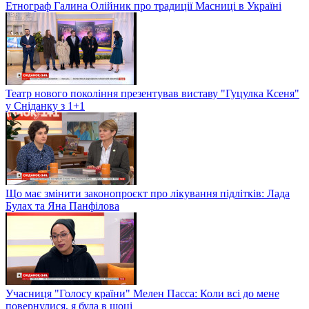
Етнограф Галина Олійник про традиції Масниці в Україні
Театр нового покоління презентував виставу "Гуцулка Ксеня"
у Сніданку з 1+1
Що має змінити законопроєкт про лікування підлітків: Лада
Булах та Яна Панфілова
Учасниця "Голосу країни" Мелен Пасса: Коли всі до мене
повернулися, я була в шоці