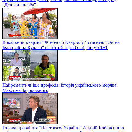
"Деньги вперёд"
Вокальний квартет “Жіночого Кварталу” з піснею “Ой на
Івана, ой на Купала” на літній терасі Сніданку з 1+1
Найромантичніша професія: історія українського моряка
Максима Задорожного
Голова правління "Нафтогазу України" Андрій Коболєв про