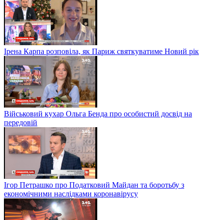
Ірена Карпа розповіла, як Париж святкуватиме Новий рік
Військовий кухар Ольга Бенда про особистий досвід на
передовій
Ігор Петрашко про Податковий Майдан та боротьбу з
економічними наслідками коронавірусу