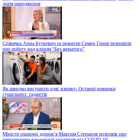
днем народження
Співачка Анна Буткевич та режисер Семен Горов розповіли
про роботу над кліпом “Без женатого”
Як швидко висушити одяг взимку: Останні новинки
сушильних ґаджетів
Міністр охорони здоров’я Максим Степанов розповів про
перспективи вакцинації українців від COVID-19