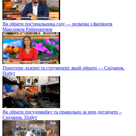
гід Олександр Кулик
Як вибрати навушники — Сніданок. Побут
Як обрати постачальника газу — розмова з фахівцем
Максимом Рабіновичем
Принтери лазерні та струменеві: який обрати — Сніданок.
Побут