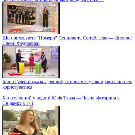
Що приховують "Номери" Сенцова та Сеітаблаєва — кіновлог
Єлени Федорейко
Ірина Гулей розказала, як вибрати витяжку і як правильно нею
користуватися
Хто головний у родині Юрія Ткача — Чесна вікторина у
Сніданку з 1+1