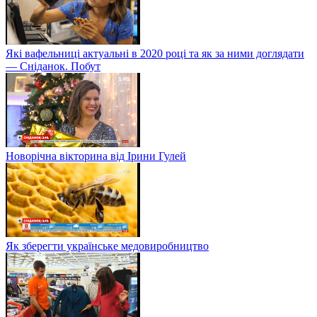
Іванна Сахно про заокеанську кар'єру, фестиваль "Молодість"
та Ковід-19
Які вафельниці актуальні в 2020 році та як за ними доглядати
— Сніданок. Побут
Новорічна вікторина від Ірини Гулей