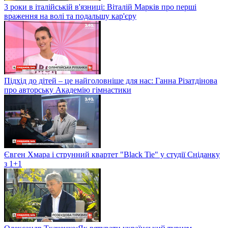
Як захистити собаку від перегрівання та теплового удару –
поради ветеринара
3 роки в італійській в'язниці: Віталій Марків про перші
враження на волі та подальшу кар'єру
Підхід до дітей – це найголовніше для нас: Ганна Різатдінова
про авторську Академію гімнастики