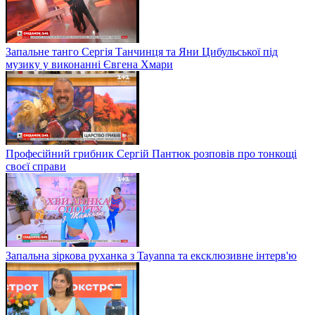
Запальне танго Сергія Танчинця та Яни Цибульської під
музику у виконанні Євгена Хмари
Професійний грибник Сергій Пантюк розповів про тонкощі
своєї справи
Запальна зіркова руханка з Tayanna та ексклюзивне інтерв'ю