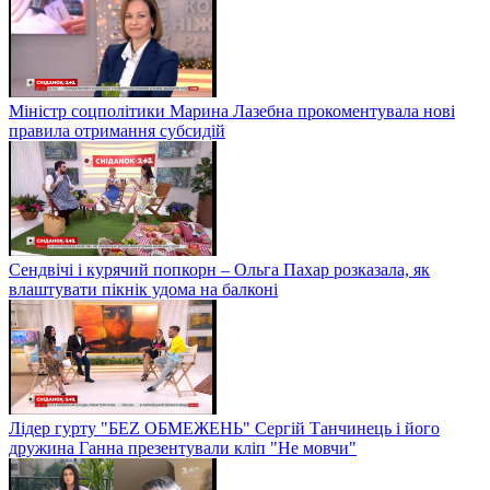
створювати
Як Париж переживає пандемію: французький сніданок разом
із Іреною Карпою
Міністр соцполітики Марина Лазебна прокоментувала нові
правила отримання субсидій
Сендвічі і курячий попкорн – Ольга Пахар розказала, як
влаштувати пікнік удома на балконі