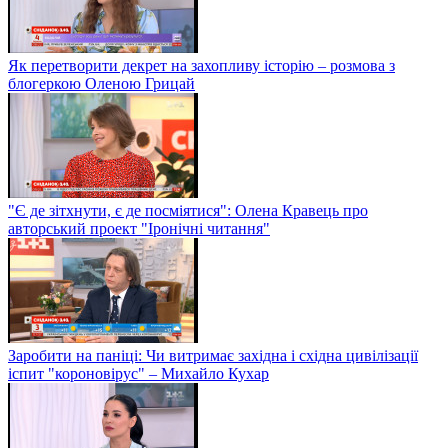
Як перетворити декрет на захопливу історію – розмова з
блогеркою Оленою Грицай
"Є де зітхнути, є де посміятися": Олена Кравець про
авторський проект "Іронічні читання"
Заробити на паніці: Чи витримає західна і східна цивілізації
іспит "короновірус" – Михайло Кухар