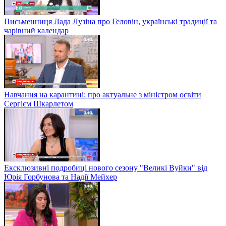
Письменниця Лада Лузіна про Геловін, українські традиції та
чарівний календар
Навчання на карантині: про актуальне з міністром освіти
Сергієм Шкарлетом
Ексклюзивні подробиці нового сезону "Великі Вуйки" від
Юрія Горбунова та Надії Мейхер