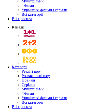
Мультфільми
Фільми
Українські фільми і серіали
Всі категорії
Всі проєкти
Канали
Категорії
Реаліті-шоу
Розважальні шоу
Новини
Серіали
Мультфільми
Фільми
Українські фільми і серіали
Всі категорії
Всі проєкти