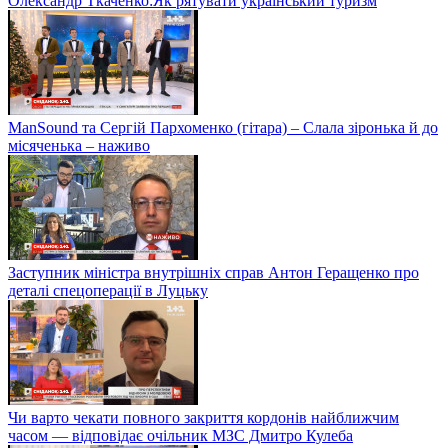
Євген Хмара і струнний квартет "Black Tie" у студії Сніданку
з 1+1
Олександр Ткаченко:Як рятувати український туризм
ManSound та Сергій Пархоменко (гітара) – Слала зіронька й до
місяченька – наживо