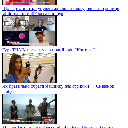
Що варто знати, купуючи житло в новобудові – заступниця
міністра юстиції Ольга Оніщук
Гурт ТНМК презентував новий кліп "Контакт"
Як правильно обрати машинку для стрижки — Сніданок.
Побут
Музичні вітання для Одеси від Фелікса Шиндера і гурту