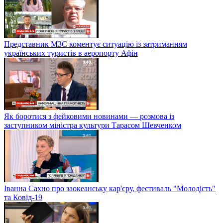
Лідер гурту "БЕZ ОБМЕЖЕНЬ" Сергій Танчинець і його
дружина Ганна презентували кліп "Не мовчи"
Представник МЗС коментує ситуацію із затриманням
українських туристів в аеропорту Афін
Як боротися з фейковими новинами — розмова із
заступником міністра культури Тарасом Шевченком