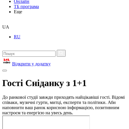
Онлайн
ТБ програма
Еще
UA
RU
Відкрити у додатку
Гості Сніданку з 1+1
До ранкової студії завжди приходять найцікавіші гості. Відомі
співаки, музичні гурти, митці, експерти та політики. Аби
наповнити ваш ранок корисною інформацією, позитивним
настроєм та енергією на увесь день.