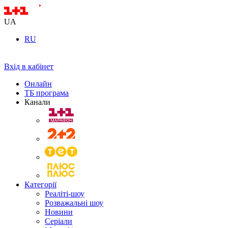
UA
RU
Вхід в кабінет
Онлайн
ТБ програма
Канали
Категорії
Реаліті-шоу
Розважальні шоу
Новини
Серіали