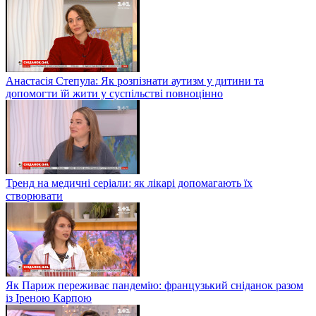
Заступник міністра внутрішніх справ Антон Геращенко про
деталі спецоперації в Луцьку
Чи варто чекати повного закриття кордонів найближчим
часом — відповідає очільник МЗС Дмитро Кулеба
Анастасія Степула: Як розпізнати аутизм у дитини та
допомогти їй жити у суспільстві повноцінно
Тренд на медичні серіали: як лікарі допомагають їх