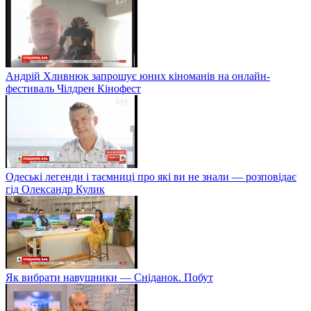
Правила успішного родинного бізнесу від Дмитра та Олени
Борисових
Бізнесмен і політик Ігор Палиця про карантин, вибори в
пандемію та дистанційну освіту
Андрій Хливнюк запрошує юних кіноманів на онлайн-
фестиваль Чілдрен Кінофест
Одеські легенди і таємниці про які ви не знали — розповідає