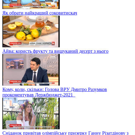
Як обрати найкращий соковитискач
Айва: користь фрукту та вишуканий десерт з нього
Кому, коли, скільки: Голова ВРУ Дмитро Разумков
прокоментував Держбюджет-2021
Сніданок привітав олімпійську призерку Ганну Різатдінову з