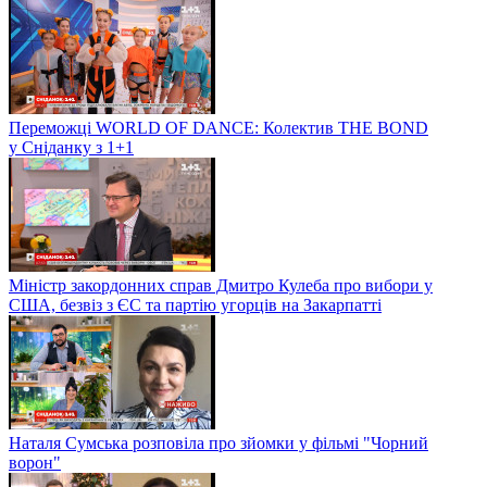
Переможці WORLD OF DANCE: Колектив THE BOND
у Сніданку з 1+1
Міністр закордонних справ Дмитро Кулеба про вибори у
США, безвіз з ЄС та партію угорців на Закарпатті
Наталя Сумська розповіла про зйомки у фільмі "Чорний
ворон"