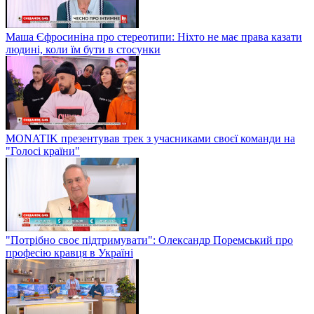
Маша Єфросиніна про стереотипи: Ніхто не має права казати
людині, коли їм бути в стосунки
MONATIK презентував трек з учасниками своєї команди на
"Голосі країни"
"Потрібно своє підтримувати": Олександр Поремський про
професію кравця в Україні