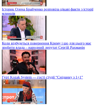
Історик Олена Брайченко розповіла цікаві факти з історії
млинців
Коли відбудеться повернення Криму і що для цього має
зробити влада – народний депутат Сергій Рахманін
Гурт Kozak System — гості студії “Сніданку з 1+1”