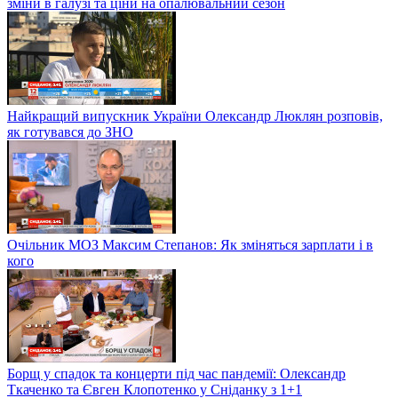
зміни в галузі та ціни на опалювальний сезон
Найкращий випускник України Олександр Люклян розповів,
як готувався до ЗНО
Очільник МОЗ Максим Степанов: Як зміняться зарплати і в
кого
Борщ у спадок та концерти під час пандемії: Олександр
Ткаченко та Євген Клопотенко у Сніданку з 1+1