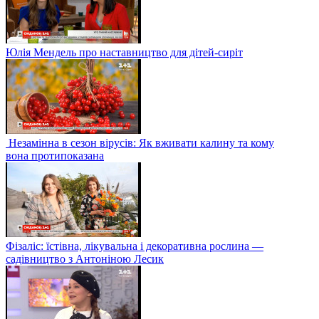
Юлія Мендель про наставництво для дітей-сиріт
Незамінна в сезон вірусів: Як вживати калину та кому
вона протипоказана
Фізаліс: їстівна, лікувальна і декоративна рослина —
садівництво з Антоніною Лесик