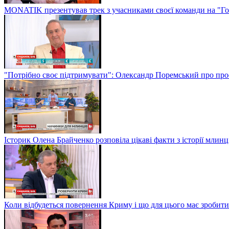
MONATIK презентував трек з учасниками своєї команди на "Го
"Потрібно своє підтримувати": Олександр Поремський про проф
Історик Олена Брайченко розповіла цікаві факти з історії млинц
Коли відбудеться повернення Криму і що для цього має зробити