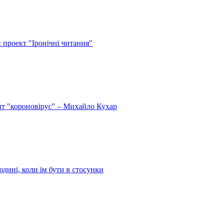
й проект "Іронічні читання"
спит "короновірус" – Михайло Кухар
дині, коли їм бути в стосунки