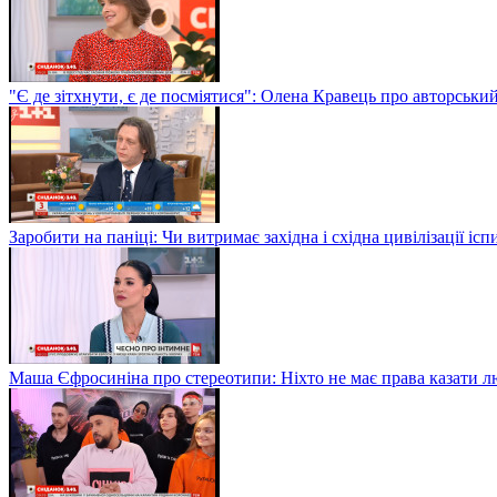
"Є де зітхнути, є де посміятися": Олена Кравець про авторськи
Заробити на паніці: Чи витримає західна і східна цивілізації і
Маша Єфросиніна про стереотипи: Ніхто не має права казати лю