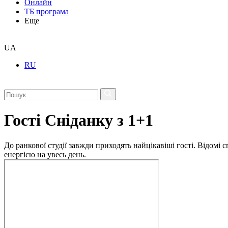
Онлайн
ТБ програма
Еще
UA
RU
Гості Сніданку з 1+1
До ранкової студії завжди приходять найцікавіші гості. Відомі
енергією на увесь день.