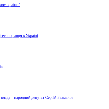
лосі країни"
есію кравця в Україні
ів
 влада – народний депутат Сергій Рахманін