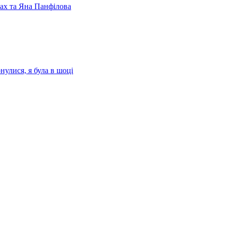
лах та Яна Панфілова
нулися, я була в шоці