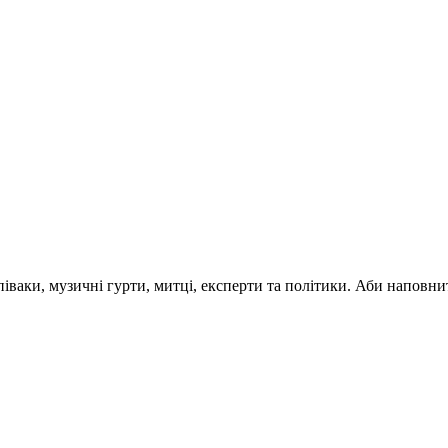
 співаки, музичні гурти, митці, експерти та політики. Аби напо