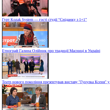
Гурт Kozak System — гості студії “Сніданку з 1+1”
Етнограф Галина Олійник про традиції Масниці в Україні
Театр нового покоління презентував виставу "Гуцулка Ксеня" у