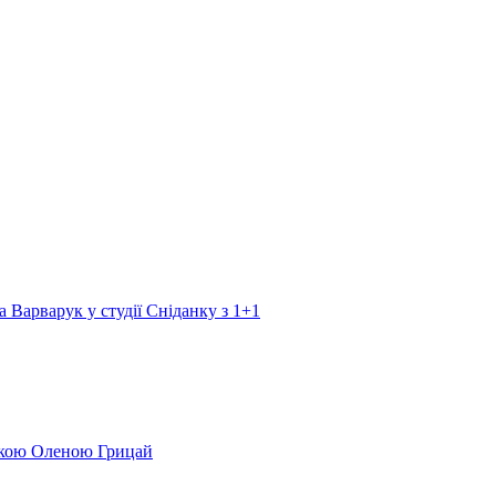
а Варварук у студії Сніданку з 1+1
еркою Оленою Грицай