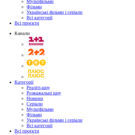
Мультфільми
Фільми
Українські фільми і серіали
Всі категорії
Всі проєкти
Канали
Категорії
Реаліті-шоу
Розважальні шоу
Новини
Серіали
Мультфільми
Фільми
Українські фільми і серіали
Всі категорії
Всі проєкти