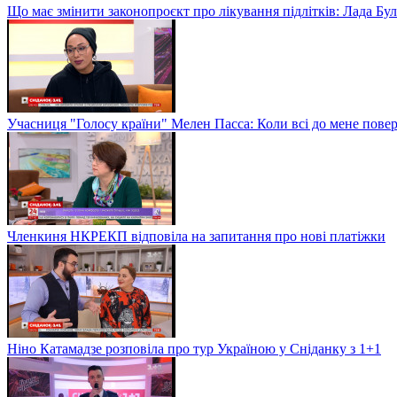
Що має змінити законопроєкт про лікування підлітків: Лада Бу
Учасниця "Голосу країни" Мелен Пасса: Коли всі до мене повер
Членкиня НКРЕКП відповіла на запитання про нові платіжки
Ніно Катамадзе розповіла про тур Україною у Сніданку з 1+1