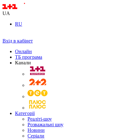
UA
RU
Вхід в кабінет
Онлайн
ТБ програма
Канали
Категорії
Реаліті-шоу
Розважальні шоу
Новини
Серіали