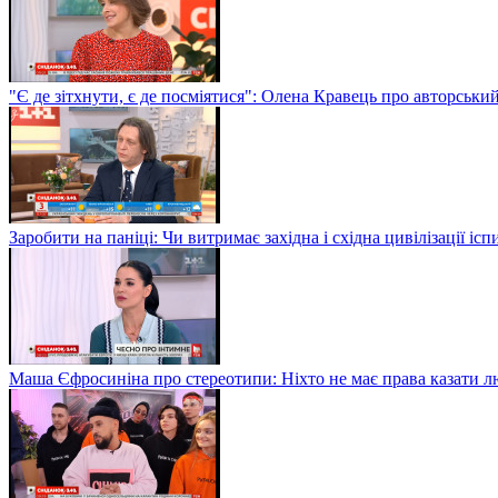
"Є де зітхнути, є де посміятися": Олена Кравець про авторськи
Заробити на паніці: Чи витримає західна і східна цивілізації і
Маша Єфросиніна про стереотипи: Ніхто не має права казати лю