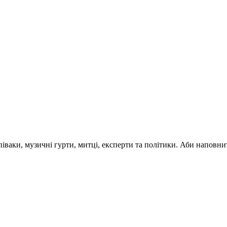
 співаки, музичні гурти, митці, експерти та політики. Аби напо