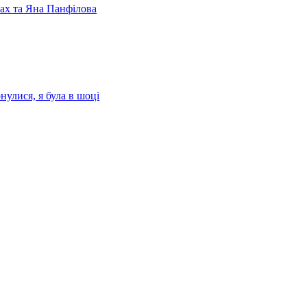
лах та Яна Панфілова
нулися, я була в шоці