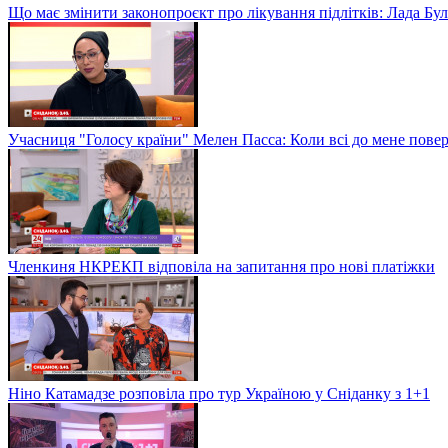
Що має змінити законопроєкт про лікування підлітків: Лада Бу
Учасниця "Голосу країни" Мелен Пасса: Коли всі до мене повер
Членкиня НКРЕКП відповіла на запитання про нові платіжки
Ніно Катамадзе розповіла про тур Україною у Сніданку з 1+1