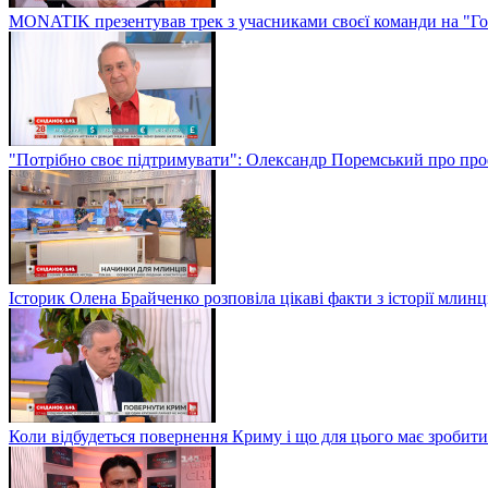
MONATIK презентував трек з учасниками своєї команди на "Го
"Потрібно своє підтримувати": Олександр Поремський про проф
Історик Олена Брайченко розповіла цікаві факти з історії млинц
Коли відбудеться повернення Криму і що для цього має зробити