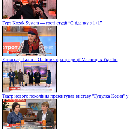
Гурт Kozak System — гості студії “Сніданку з 1+1”
Етнограф Галина Олійник про традиції Масниці в Україні
Театр нового покоління презентував виставу "Гуцулка Ксеня" у