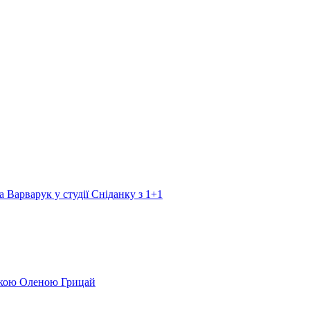
а Варварук у студії Сніданку з 1+1
еркою Оленою Грицай