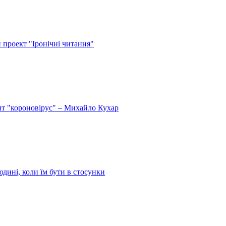
й проект "Іронічні читання"
спит "короновірус" – Михайло Кухар
дині, коли їм бути в стосунки