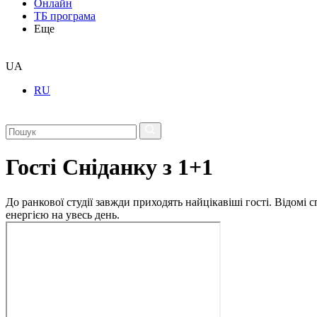
Онлайн
ТБ програма
Еще
UA
RU
Гості Сніданку з 1+1
До ранкової студії завжди приходять найцікавіші гості. Відомі
енергією на увесь день.