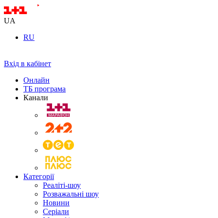
UA
RU
Вхід в кабінет
Онлайн
ТБ програма
Канали
Категорії
Реаліті-шоу
Розважальні шоу
Новини
Серіали