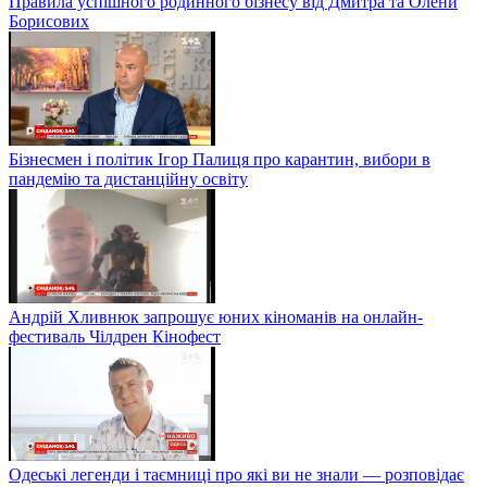
Правила успішного родинного бізнесу від Дмитра та Олени
Борисових
Бізнесмен і політик Ігор Палиця про карантин, вибори в
пандемію та дистанційну освіту
Андрій Хливнюк запрошує юних кіноманів на онлайн-
фестиваль Чілдрен Кінофест
Одеські легенди і таємниці про які ви не знали — розповідає