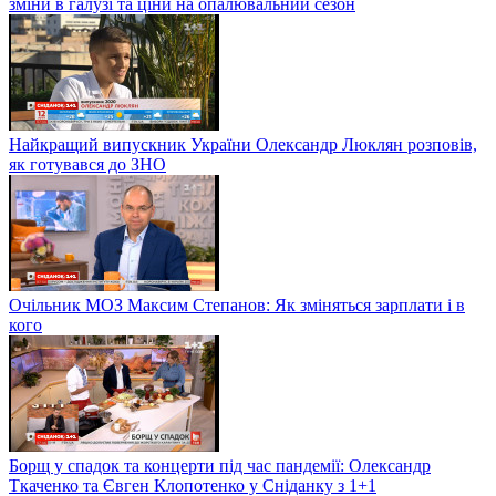
зміни в галузі та ціни на опалювальний сезон
Найкращий випускник України Олександр Люклян розповів,
як готувався до ЗНО
Очільник МОЗ Максим Степанов: Як зміняться зарплати і в
кого
Борщ у спадок та концерти під час пандемії: Олександр
Ткаченко та Євген Клопотенко у Сніданку з 1+1