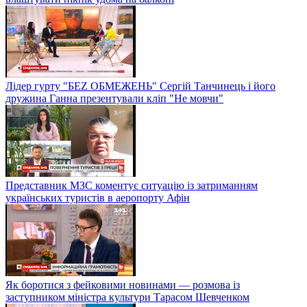
Лідер гурту "БЕZ ОБМЕЖЕНЬ" Сергій Танчинець і його
дружина Ганна презентували кліп "Не мовчи"
Представник МЗС коментує ситуацію із затриманням
українських туристів в аеропорту Афін
Як боротися з фейковими новинами — розмова із
заступником міністра культури Тарасом Шевченком