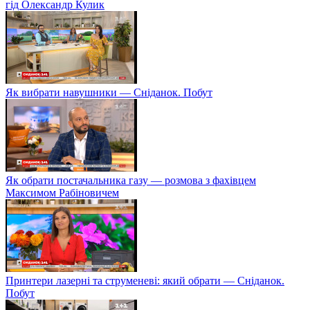
гід Олександр Кулик
Як вибрати навушники — Сніданок. Побут
Як обрати постачальника газу — розмова з фахівцем
Максимом Рабіновичем
Принтери лазерні та струменеві: який обрати — Сніданок.
Побут