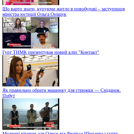
Що варто знати, купуючи житло в новобудові – заступниця
міністра юстиції Ольга Оніщук
Гурт ТНМК презентував новий кліп "Контакт"
Як правильно обрати машинку для стрижки — Сніданок.
Побут
Музичні вітання для Одеси від Фелікса Шиндера і гурту