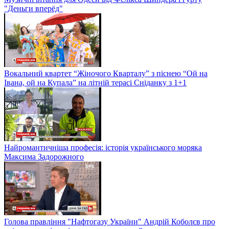
"Деньги вперёд"
Вокальний квартет “Жіночого Кварталу” з піснею “Ой на
Івана, ой на Купала” на літній терасі Сніданку з 1+1
Найромантичніша професія: історія українського моряка
Максима Задорожного
Голова правління "Нафтогазу України" Андрій Коболєв про