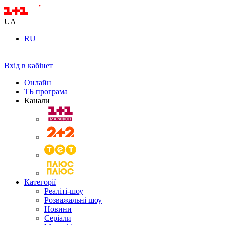
UA
RU
Вхід в кабінет
Онлайн
ТБ програма
Канали
Категорії
Реаліті-шоу
Розважальні шоу
Новини
Серіали