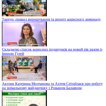
Тархун: правил вирощування та рецепт корисного лимонаду
Складаємо список корисних подарунків на новий рік разом із
Іриною Гулей
Актори Катерина Молчанова та Ахтем Сеітаблаєв про роботу
на знімальному майданчику з Романом Балаяном