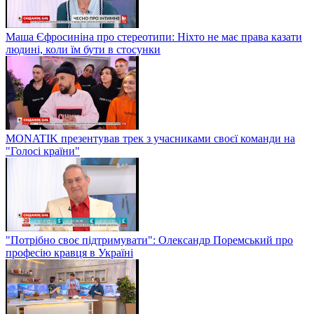
Маша Єфросиніна про стереотипи: Ніхто не має права казати
людині, коли їм бути в стосунки
MONATIK презентував трек з учасниками своєї команди на
"Голосі країни"
"Потрібно своє підтримувати": Олександр Поремський про
професію кравця в Україні