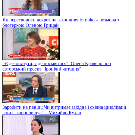
Як перетворити декрет на захопливу історію – розмова з
блогеркою Оленою Грицай
"Є де зітхнути, є де посміятися": Олена Кравець про
авторський проект "Іронічні читання"
Заробити на паніці: Чи витримає західна і східна цивілізації
іспит "короновірус" – Михайло Кухар