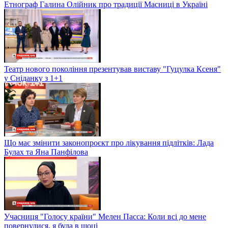
Етнограф Галина Олійник про традиції Масниці в Україні
Театр нового покоління презентував виставу "Гуцулка Ксеня"
у Сніданку з 1+1
Що має змінити законопроєкт про лікування підлітків: Лада
Булах та Яна Панфілова
Учасниця "Голосу країни" Мелен Пасса: Коли всі до мене
повернулися, я була в шоці