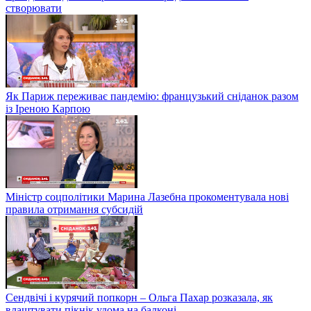
створювати
Як Париж переживає пандемію: французький сніданок разом
із Іреною Карпою
Міністр соцполітики Марина Лазебна прокоментувала нові
правила отримання субсидій
Сендвічі і курячий попкорн – Ольга Пахар розказала, як
влаштувати пікнік удома на балконі