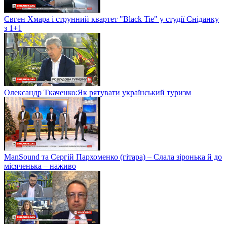
Євген Хмара і струнний квартет "Black Tie" у студії Сніданку
з 1+1
Олександр Ткаченко:Як рятувати український туризм
ManSound та Сергій Пархоменко (гітара) – Слала зіронька й до
місяченька – наживо