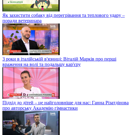
Як захистити собаку від перегрівання та теплового удару –
поради ветеринара
3 роки в італійській в'язниці: Віталій Марків про перші
враження на волі та подальшу кар'єру
Підхід до дітей – це найголовніше для нас: Ганна Різатдінова
про авторську Академію гімнастики