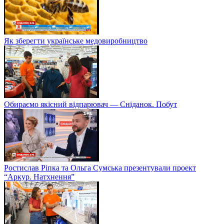
Як зберегти українське медовиробництво
Обираємо якісний відпарювач — Сніданок. Побут
Ростислав Ріпка та Ольга Сумська презентували проект
“Аркур. Натхнення”