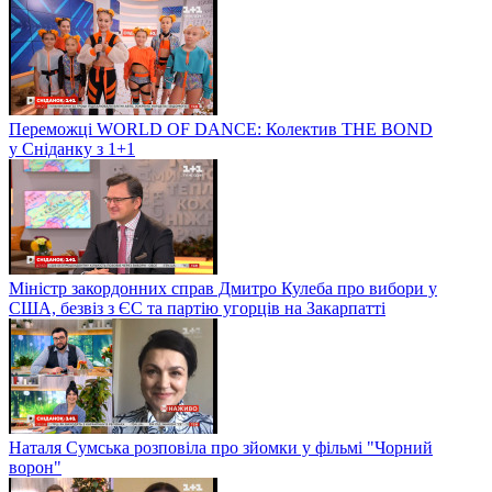
Переможці WORLD OF DANCE: Колектив THE BOND
у Сніданку з 1+1
Міністр закордонних справ Дмитро Кулеба про вибори у
США, безвіз з ЄС та партію угорців на Закарпатті
Наталя Сумська розповіла про зйомки у фільмі "Чорний
ворон"