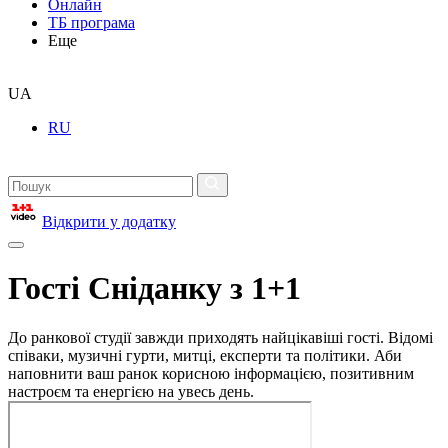
Онлайн
ТБ програма
Еще
UA
RU
Відкрити у додатку
Гості Сніданку з 1+1
До ранкової студії завжди приходять найцікавіші гості. Відомі
співаки, музичні гурти, митці, експерти та політики. Аби
наповнити ваш ранок корисною інформацією, позитивним
настроєм та енергією на увесь день.