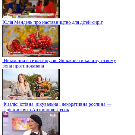
Юлія Мендель про наставництво для дітей-сиріт
Незамінна в сезон вірусів: Як вживати калину та кому
вона протипоказана
Фізаліс: їстівна, лікувальна і декоративна рослина —
садівництво з Антоніною Лесик