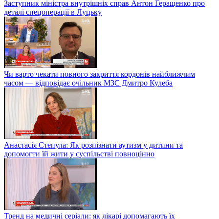
Заступник міністра внутрішніх справ Антон Геращенко про
деталі спецоперації в Луцьку
Чи варто чекати повного закриття кордонів найближчим
часом — відповідає очільник МЗС Дмитро Кулеба
Анастасія Степула: Як розпізнати аутизм у дитини та
допомогти їй жити у суспільстві повноцінно
Тренд на медичні серіали: як лікарі допомагають їх