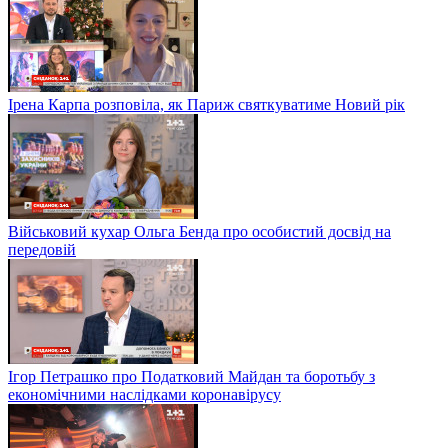
Ірена Карпа розповіла, як Париж святкуватиме Новий рік
Військовий кухар Ольга Бенда про особистий досвід на
передовій
Ігор Петрашко про Податковий Майдан та боротьбу з
економічними наслідками коронавірусу