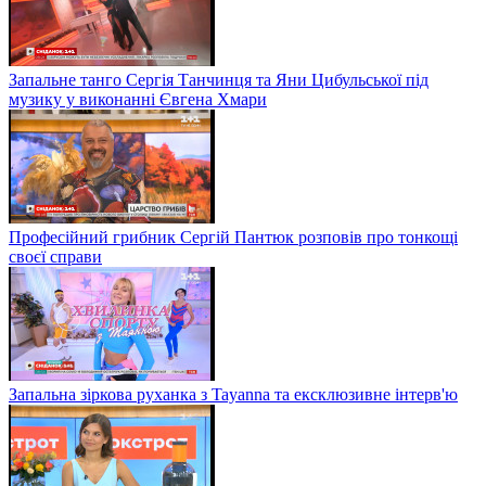
Запальне танго Сергія Танчинця та Яни Цибульської під
музику у виконанні Євгена Хмари
Професійний грибник Сергій Пантюк розповів про тонкощі
своєї справи
Запальна зіркова руханка з Tayanna та ексклюзивне інтерв'ю