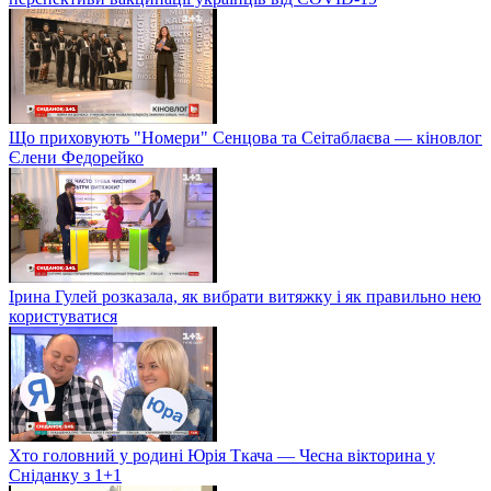
Що приховують "Номери" Сенцова та Сеітаблаєва — кіновлог
Єлени Федорейко
Ірина Гулей розказала, як вибрати витяжку і як правильно нею
користуватися
Хто головний у родині Юрія Ткача — Чесна вікторина у
Сніданку з 1+1