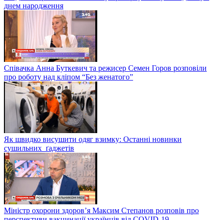
днем народження
Співачка Анна Буткевич та режисер Семен Горов розповіли
про роботу над кліпом “Без женатого”
Як швидко висушити одяг взимку: Останні новинки
сушильних ґаджетів
Міністр охорони здоров’я Максим Степанов розповів про
перспективи вакцинації українців від COVID-19