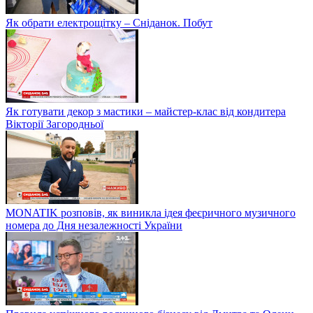
Як обрати електрощітку – Сніданок. Побут
Як готувати декор з мастики – майстер-клас від кондитера
Вікторії Загородньої
MONATIK розповів, як виникла ідея феєричного музичного
номера до Дня незалежності України