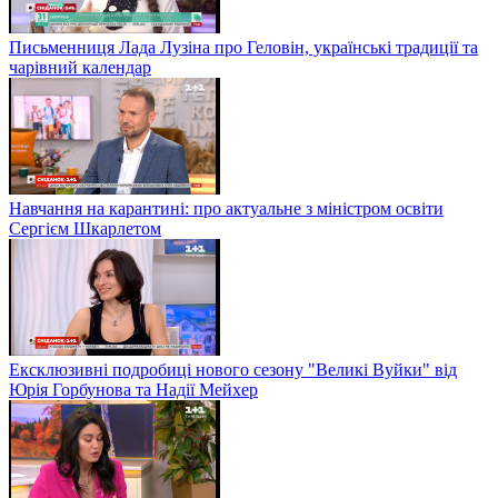
Письменниця Лада Лузіна про Геловін, українські традиції та
чарівний календар
Навчання на карантині: про актуальне з міністром освіти
Сергієм Шкарлетом
Ексклюзивні подробиці нового сезону "Великі Вуйки" від
Юрія Горбунова та Надії Мейхер