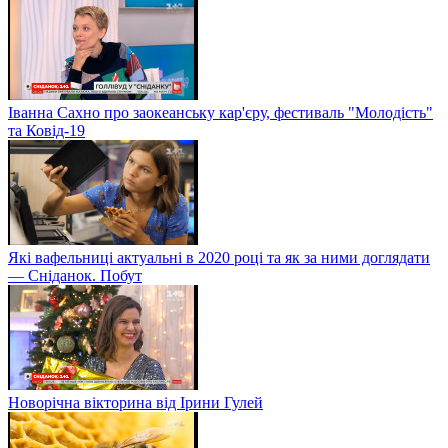
Іванна Сахно про заокеанську кар'єру, фестиваль "Молодість"
та Ковід-19
Які вафельниці актуальні в 2020 році та як за ними доглядати
— Сніданок. Побут
Новорічна вікторина від Ірини Гулей