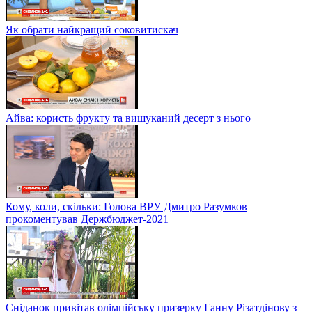
Як обрати найкращий соковитискач
Айва: користь фрукту та вишуканий десерт з нього
Кому, коли, скільки: Голова ВРУ Дмитро Разумков
прокоментував Держбюджет-2021
Сніданок привітав олімпійську призерку Ганну Різатдінову з