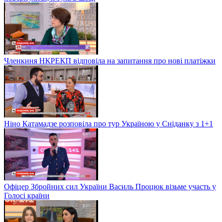
Членкиня НКРЕКП відповіла на запитання про нові платіжки
Ніно Катамадзе розповіла про тур Україною у Сніданку з 1+1
Офіцер Збройних сил України Василь Процюк візьме участь у
Голосі країни