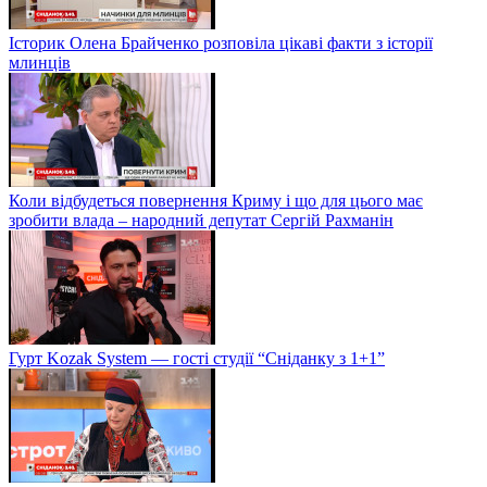
Історик Олена Брайченко розповіла цікаві факти з історії
млинців
Коли відбудеться повернення Криму і що для цього має
зробити влада – народний депутат Сергій Рахманін
Гурт Kozak System — гості студії “Сніданку з 1+1”