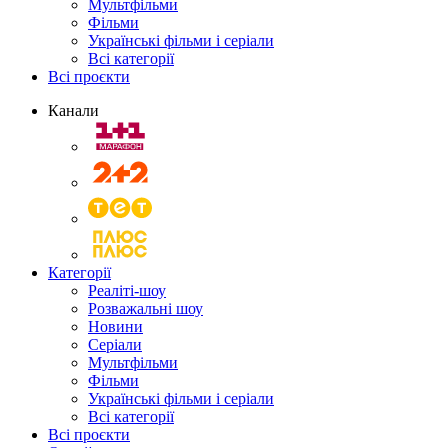
Мультфільми
Фільми
Українські фільми і серіали
Всі категорії
Всі проєкти
Канали
Категорії
Реаліті-шоу
Розважальні шоу
Новини
Серіали
Мультфільми
Фільми
Українські фільми і серіали
Всі категорії
Всі проєкти