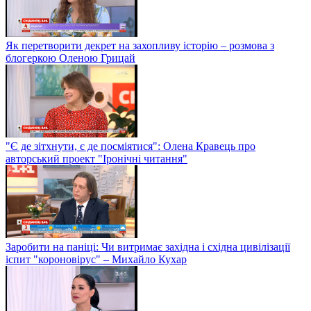
Як перетворити декрет на захопливу історію – розмова з
блогеркою Оленою Грицай
"Є де зітхнути, є де посміятися": Олена Кравець про
авторський проект "Іронічні читання"
Заробити на паніці: Чи витримає західна і східна цивілізації
іспит "короновірус" – Михайло Кухар