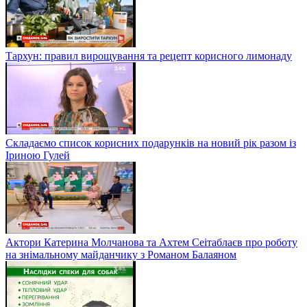
Тархун: правил вирощування та рецепт корисного лимонаду
Складаємо список корисних подарунків на новий рік разом із
Іриною Гулей
Актори Катерина Молчанова та Ахтем Сеітаблаєв про роботу
на знімальному майданчику з Романом Балаяном