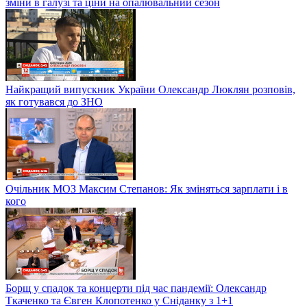
зміни в галузі та ціни на опалювальний сезон
Найкращий випускник України Олександр Люклян розповів,
як готувався до ЗНО
Очільник МОЗ Максим Степанов: Як зміняться зарплати і в
кого
Борщ у спадок та концерти під час пандемії: Олександр
Ткаченко та Євген Клопотенко у Сніданку з 1+1