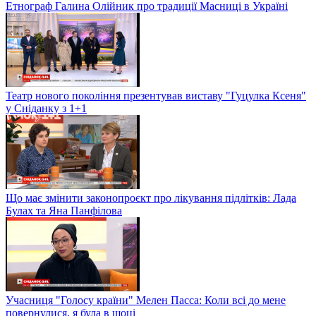
Етнограф Галина Олійник про традиції Масниці в Україні
Театр нового покоління презентував виставу "Гуцулка Ксеня"
у Сніданку з 1+1
Що має змінити законопроєкт про лікування підлітків: Лада
Булах та Яна Панфілова
Учасниця "Голосу країни" Мелен Пасса: Коли всі до мене
повернулися, я була в шоці