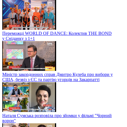
Переможці WORLD OF DANCE: Колектив THE BOND
у Сніданку з 1+1
Міністр закордонних справ Дмитро Кулеба про вибори у
США, безвіз з ЄС та партію угорців на Закарпатті
Наталя Сумська розповіла про зйомки у фільмі "Чорний
ворон"