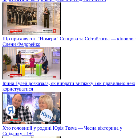
Що приховують "Номери" Сенцова та Сеітаблаєва — кіновлог
Єлени Федорейко
Ірина Гулей розказала, як вибрати витяжку і як правильно нею
користуватися
Хто головний у родині Юрія Ткача — Чесна вікторина у
Сніданку з 1+1