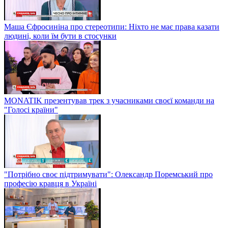
Маша Єфросиніна про стереотипи: Ніхто не має права казати
людині, коли їм бути в стосунки
MONATIK презентував трек з учасниками своєї команди на
"Голосі країни"
"Потрібно своє підтримувати": Олександр Поремський про
професію кравця в Україні