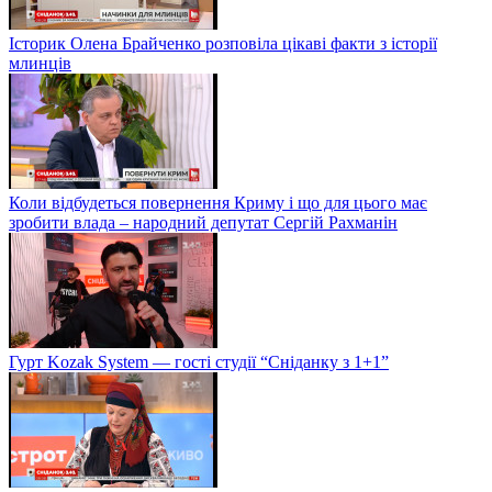
Історик Олена Брайченко розповіла цікаві факти з історії
млинців
Коли відбудеться повернення Криму і що для цього має
зробити влада – народний депутат Сергій Рахманін
Гурт Kozak System — гості студії “Сніданку з 1+1”