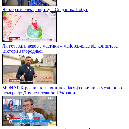
Як обрати електрощітку – Сніданок. Побут
Як готувати декор з мастики – майстер-клас від кондитера
Вікторії Загородньої
MONATIK розповів, як виникла ідея феєричного музичного
номера до Дня незалежності України