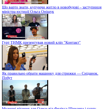
Що варто знати, купуючи житло в новобудові – заступниця
міністра юстиції Ольга Оніщук
Гурт ТНМК презентував новий кліп "Контакт"
Як правильно обрати машинку для стрижки — Сніданок.
Побут
Музичні вітання для Одеси від Фелікса Шиндера і гурту