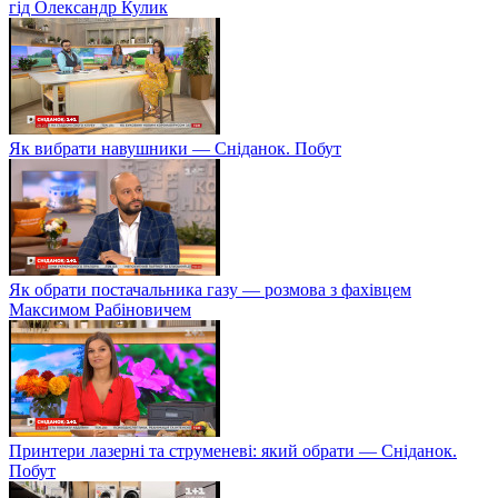
гід Олександр Кулик
Як вибрати навушники — Сніданок. Побут
Як обрати постачальника газу — розмова з фахівцем
Максимом Рабіновичем
Принтери лазерні та струменеві: який обрати — Сніданок.
Побут