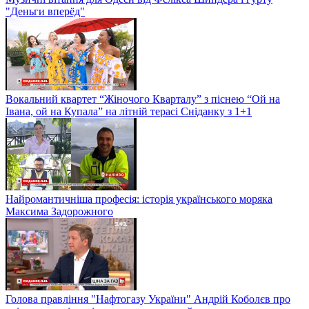
"Деньги вперёд"
Вокальний квартет “Жіночого Кварталу” з піснею “Ой на
Івана, ой на Купала” на літній терасі Сніданку з 1+1
Найромантичніша професія: історія українського моряка
Максима Задорожного
Голова правління "Нафтогазу України" Андрій Коболєв про