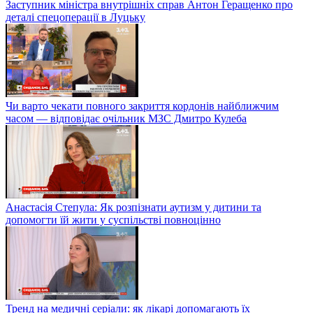
Заступник міністра внутрішніх справ Антон Геращенко про
деталі спецоперації в Луцьку
Чи варто чекати повного закриття кордонів найближчим
часом — відповідає очільник МЗС Дмитро Кулеба
Анастасія Степула: Як розпізнати аутизм у дитини та
допомогти їй жити у суспільстві повноцінно
Тренд на медичні серіали: як лікарі допомагають їх