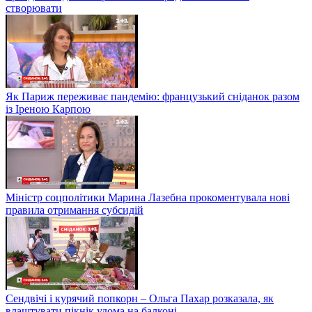
створювати
Як Париж переживає пандемію: французький сніданок разом
із Іреною Карпою
Міністр соцполітики Марина Лазебна прокоментувала нові
правила отримання субсидій
Сендвічі і курячий попкорн – Ольга Пахар розказала, як
влаштувати пікнік удома на балконі