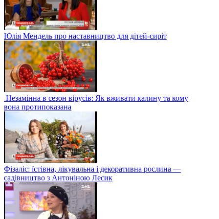
Юлія Мендель про наставництво для дітей-сиріт
Незамінна в сезон вірусів: Як вживати калину та кому
вона протипоказана
Фізаліс: їстівна, лікувальна і декоративна рослина —
садівництво з Антоніною Лесик