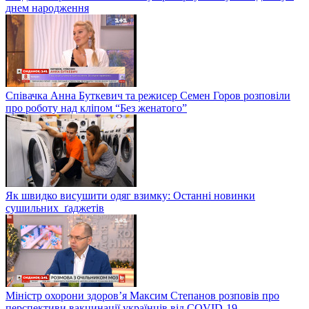
днем народження
Співачка Анна Буткевич та режисер Семен Горов розповіли
про роботу над кліпом “Без женатого”
Як швидко висушити одяг взимку: Останні новинки
сушильних ґаджетів
Міністр охорони здоров’я Максим Степанов розповів про
перспективи вакцинації українців від COVID-19