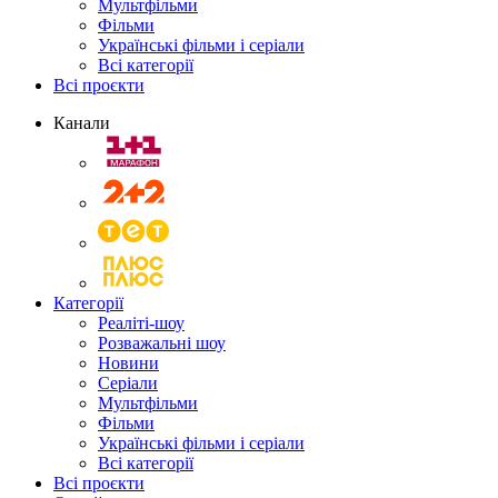
Мультфільми
Фільми
Українські фільми і серіали
Всі категорії
Всі проєкти
Канали
Категорії
Реаліті-шоу
Розважальні шоу
Новини
Серіали
Мультфільми
Фільми
Українські фільми і серіали
Всі категорії
Всі проєкти