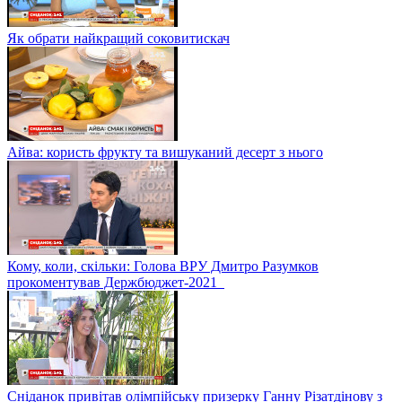
Як обрати найкращий соковитискач
Айва: користь фрукту та вишуканий десерт з нього
Кому, коли, скільки: Голова ВРУ Дмитро Разумков
прокоментував Держбюджет-2021
Сніданок привітав олімпійську призерку Ганну Різатдінову з