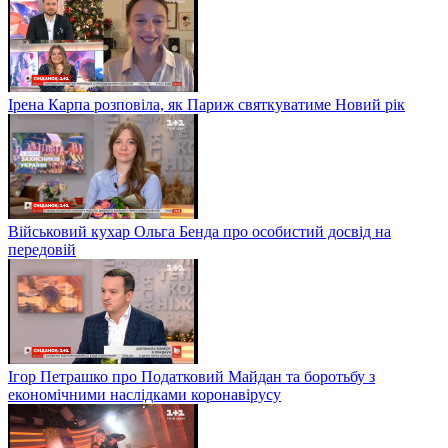
Ірена Карпа розповіла, як Париж святкуватиме Новий рік
Військовий кухар Ольга Бенда про особистий досвід на
передовій
Ігор Петрашко про Податковий Майдан та боротьбу з
економічними наслідками коронавірусу