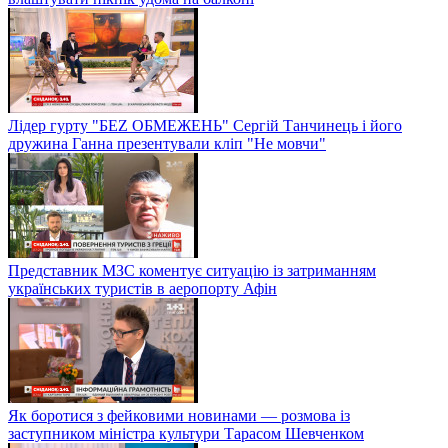
Лідер гурту "БЕZ ОБМЕЖЕНЬ" Сергій Танчинець і його
дружина Ганна презентували кліп "Не мовчи"
Представник МЗС коментує ситуацію із затриманням
українських туристів в аеропорту Афін
Як боротися з фейковими новинами — розмова із
заступником міністра культури Тарасом Шевченком