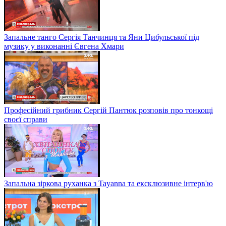
Запальне танго Сергія Танчинця та Яни Цибульської під
музику у виконанні Євгена Хмари
Професійний грибник Сергій Пантюк розповів про тонкощі
своєї справи
Запальна зіркова руханка з Tayanna та ексклюзивне інтерв'ю