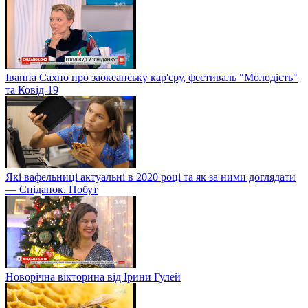
Іванна Сахно про заокеанську кар'єру, фестиваль "Молодість"
та Ковід-19
Які вафельниці актуальні в 2020 році та як за ними доглядати
— Сніданок. Побут
Новорічна вікторина від Ірини Гулей