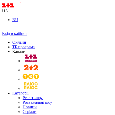
UA
RU
Вхід в кабінет
Онлайн
ТБ програма
Канали
Категорії
Реаліті-шоу
Розважальні шоу
Новини
Серіали