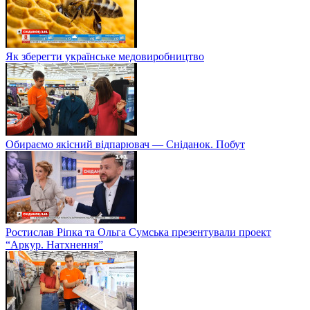
Як зберегти українське медовиробництво
Обираємо якісний відпарювач — Сніданок. Побут
Ростислав Ріпка та Ольга Сумська презентували проект
“Аркур. Натхнення”