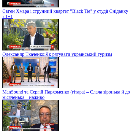
Євген Хмара і струнний квартет "Black Tie" у студії Сніданку
з 1+1
Олександр Ткаченко:Як рятувати український туризм
ManSound та Сергій Пархоменко (гітара) – Слала зіронька й до
місяченька – наживо