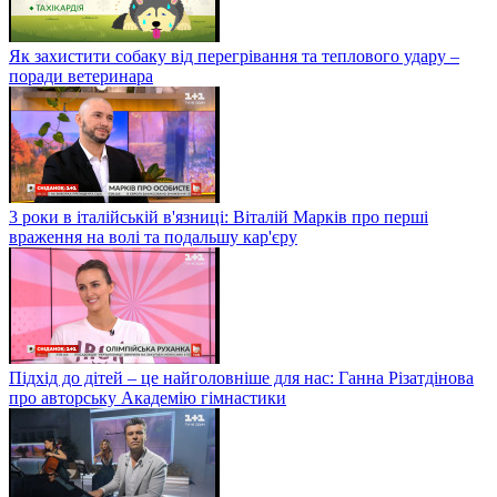
Як захистити собаку від перегрівання та теплового удару –
поради ветеринара
3 роки в італійській в'язниці: Віталій Марків про перші
враження на волі та подальшу кар'єру
Підхід до дітей – це найголовніше для нас: Ганна Різатдінова
про авторську Академію гімнастики