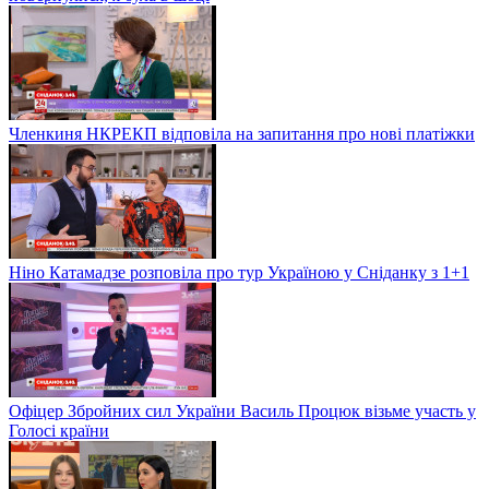
Членкиня НКРЕКП відповіла на запитання про нові платіжки
Ніно Катамадзе розповіла про тур Україною у Сніданку з 1+1
Офіцер Збройних сил України Василь Процюк візьме участь у
Голосі країни