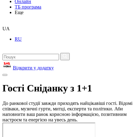
Онлайн
ТБ програма
Еще
UA
RU
Відкрити у додатку
Гості Сніданку з 1+1
До ранкової студії завжди приходять найцікавіші гості. Відомі
співаки, музичні гурти, митці, експерти та політики. Аби
наповнити ваш ранок корисною інформацією, позитивним
настроєм та енергією на увесь день.