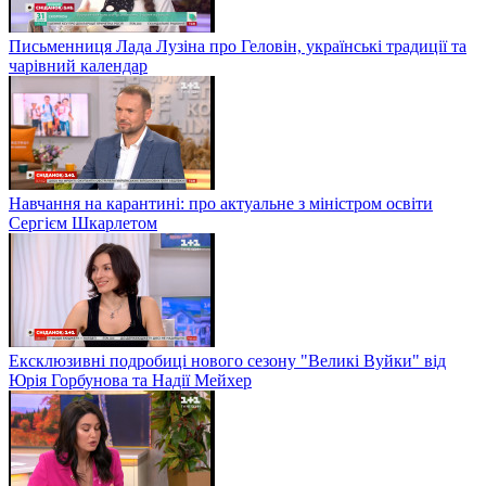
Письменниця Лада Лузіна про Геловін, українські традиції та
чарівний календар
Навчання на карантині: про актуальне з міністром освіти
Сергієм Шкарлетом
Ексклюзивні подробиці нового сезону "Великі Вуйки" від
Юрія Горбунова та Надії Мейхер