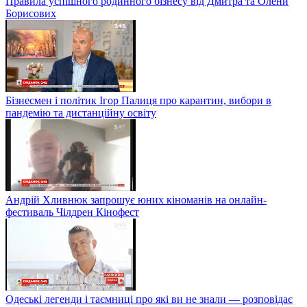
Правила успішного родинного бізнесу від Дмитра та Олени
Борисових
Бізнесмен і політик Ігор Палиця про карантин, вибори в
пандемію та дистанційну освіту
Андрій Хливнюк запрошує юних кіноманів на онлайн-
фестиваль Чілдрен Кінофест
Одеські легенди і таємниці про які ви не знали — розповідає