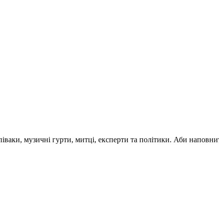
 співаки, музичні гурти, митці, експерти та політики. Аби напо