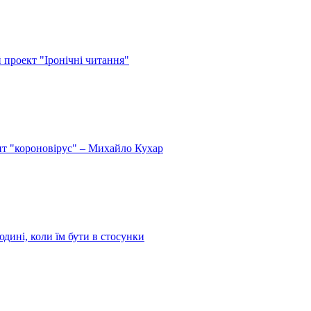
й проект "Іронічні читання"
спит "короновірус" – Михайло Кухар
дині, коли їм бути в стосунки