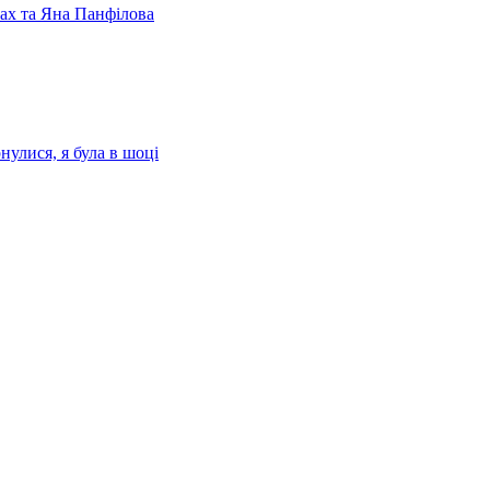
лах та Яна Панфілова
нулися, я була в шоці