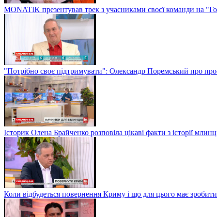
MONATIK презентував трек з учасниками своєї команди на "Го
"Потрібно своє підтримувати": Олександр Поремський про проф
Історик Олена Брайченко розповіла цікаві факти з історії млинц
Коли відбудеться повернення Криму і що для цього має зробити