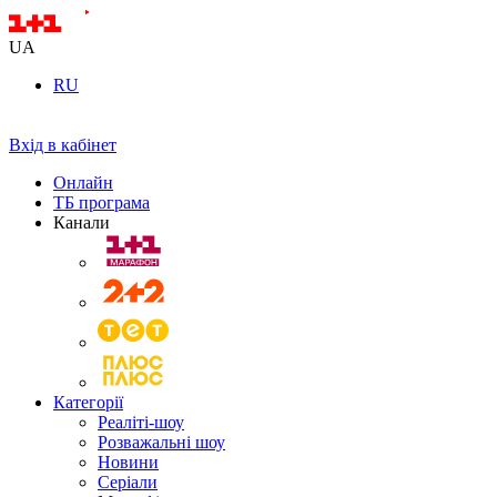
UA
RU
Вхід в кабінет
Онлайн
ТБ програма
Канали
Категорії
Реаліті-шоу
Розважальні шоу
Новини
Серіали