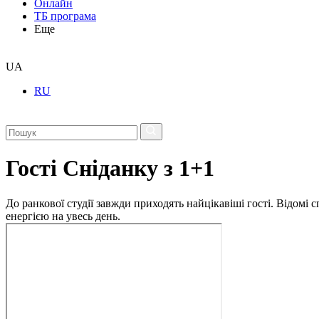
Онлайн
ТБ програма
Еще
UA
RU
Гості Сніданку з 1+1
До ранкової студії завжди приходять найцікавіші гості. Відомі
енергією на увесь день.