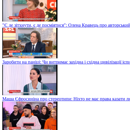
"Є де зітхнути, є де посміятися": Олена Кравець про авторськи
Заробити на паніці: Чи витримає західна і східна цивілізації і
Маша Єфросиніна про стереотипи: Ніхто не має права казати лю