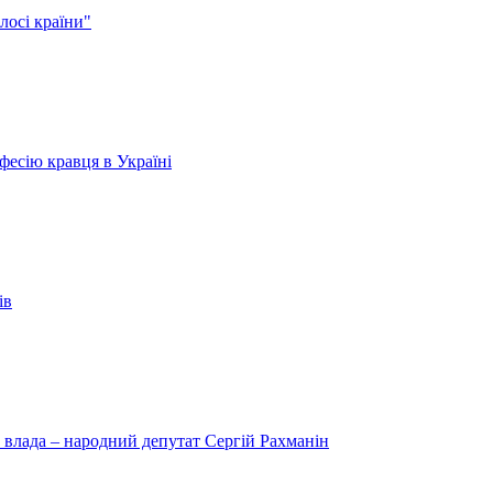
лосі країни"
есію кравця в Україні
ів
 влада – народний депутат Сергій Рахманін