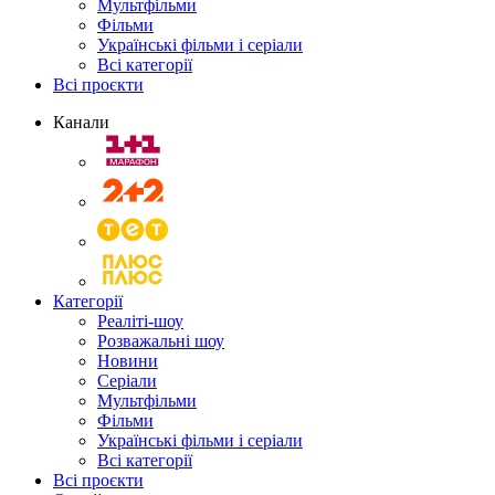
Мультфільми
Фільми
Українські фільми і серіали
Всі категорії
Всі проєкти
Канали
Категорії
Реаліті-шоу
Розважальні шоу
Новини
Серіали
Мультфільми
Фільми
Українські фільми і серіали
Всі категорії
Всі проєкти