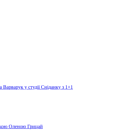
а Варварук у студії Сніданку з 1+1
еркою Оленою Грицай