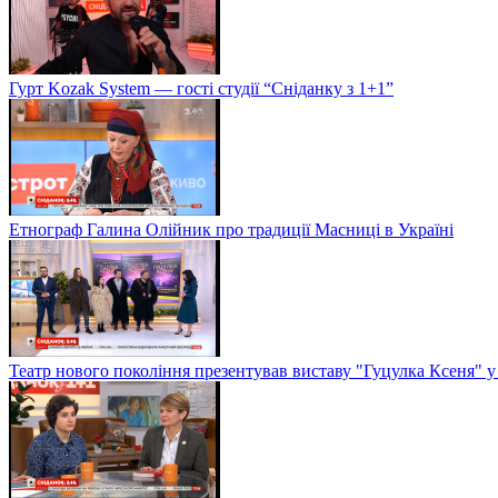
Гурт Kozak System — гості студії “Сніданку з 1+1”
Етнограф Галина Олійник про традиції Масниці в Україні
Театр нового покоління презентував виставу "Гуцулка Ксеня" у