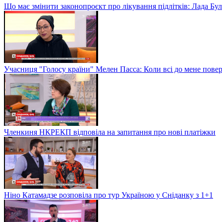
Що має змінити законопроєкт про лікування підлітків: Лада Бу
Учасниця "Голосу країни" Мелен Пасса: Коли всі до мене повер
Членкиня НКРЕКП відповіла на запитання про нові платіжки
Ніно Катамадзе розповіла про тур Україною у Сніданку з 1+1