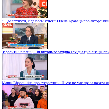
"Є де зітхнути, є де посміятися": Олена Кравець про авторськи
Заробити на паніці: Чи витримає західна і східна цивілізації і
Маша Єфросиніна про стереотипи: Ніхто не має права казати лю