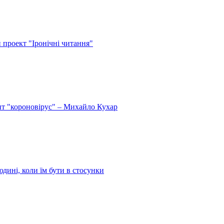
й проект "Іронічні читання"
спит "короновірус" – Михайло Кухар
дині, коли їм бути в стосунки