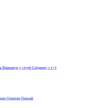
а Варварук у студії Сніданку з 1+1
еркою Оленою Грицай