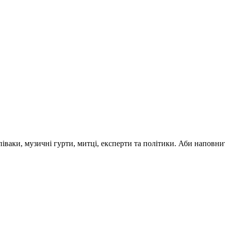
 співаки, музичні гурти, митці, експерти та політики. Аби напо