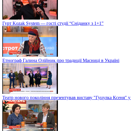
Гурт Kozak System — гості студії “Сніданку з 1+1”
Етнограф Галина Олійник про традиції Масниці в Україні
Театр нового покоління презентував виставу "Гуцулка Ксеня" у