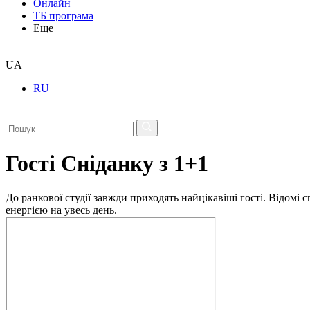
Онлайн
ТБ програма
Еще
UA
RU
Гості Сніданку з 1+1
До ранкової студії завжди приходять найцікавіші гості. Відомі
енергією на увесь день.