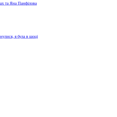
лах та Яна Панфілова
нулися, я була в шоці