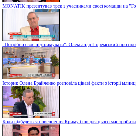
MONATIK презентував трек з учасниками своєї команди на "Го
"Потрібно своє підтримувати": Олександр Поремський про проф
Історик Олена Брайченко розповіла цікаві факти з історії млинц
Коли відбудеться повернення Криму і що для цього має зробити