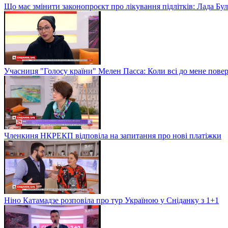
Що має змінити законопроєкт про лікування підлітків: Лада Бу
Учасниця "Голосу країни" Мелен Пасса: Коли всі до мене повер
Членкиня НКРЕКП відповіла на запитання про нові платіжки
Ніно Катамадзе розповіла про тур Україною у Сніданку з 1+1