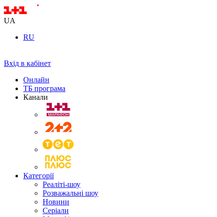
UA
RU
Вхід в кабінет
Онлайн
ТБ програма
Канали
Категорії
Реаліті-шоу
Розважальні шоу
Новини
Серіали