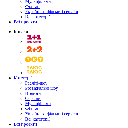
Мультфільми
Фільми
Українські фільми і серіали
Всі категорії
Всі проєкти
Канали
Категорії
Реаліті-шоу
Розважальні шоу
Новини
Серіали
Мультфільми
Фільми
Українські фільми і серіали
Всі категорії
Всі проєкти