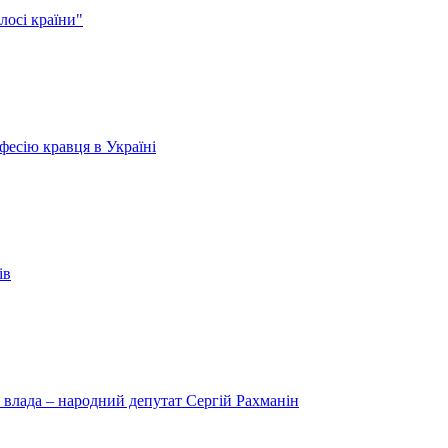
лосі країни"
есію кравця в Україні
ів
 влада – народний депутат Сергій Рахманін