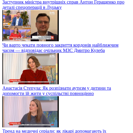
Заступник міністра внутрішніх справ Антон Геращенко про
деталі спецоперації в Луцьку
Чи варто чекати повного закриття кордонів найближчим
часом — відповідає очільник МЗС Дмитро Кулеба
Анастасія Степула: Як розпізнати аутизм у дитини та
допомогти їй жити у суспільстві повноцінно
Тренд на медичні серіали: як лікарі допомагають їх