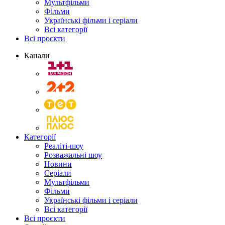
Мультфільми
Фільми
Українські фільми і серіали
Всі категорії
Всі проєкти
Канали
Категорії
Реаліті-шоу
Розважальні шоу
Новини
Серіали
Мультфільми
Фільми
Українські фільми і серіали
Всі категорії
Всі проєкти