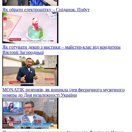
Як обрати електрощітку – Сніданок. Побут
Як готувати декор з мастики – майстер-клас від кондитера
Вікторії Загородньої
MONATIK розповів, як виникла ідея феєричного музичного
номера до Дня незалежності України