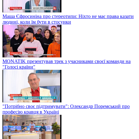
Маша Єфросиніна про стереотипи: Ніхто не має права казати
людині, коли їм бути в стосунки
MONATIK презентував трек з учасниками своєї команди на
"Голосі країни"
"Потрібно своє підтримувати": Олександр Поремський про
професію кравця в Україні