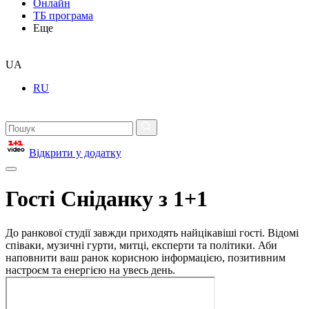
Онлайн
ТБ програма
Еще
UA
RU
Відкрити у додатку
Гості Сніданку з 1+1
До ранкової студії завжди приходять найцікавіші гості. Відомі
співаки, музичні гурти, митці, експерти та політики. Аби
наповнити ваш ранок корисною інформацією, позитивним
настроєм та енергією на увесь день.