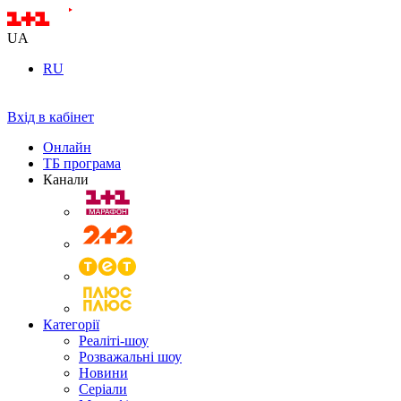
UA
RU
Вхід в кабінет
Онлайн
ТБ програма
Канали
Категорії
Реаліті-шоу
Розважальні шоу
Новини
Серіали