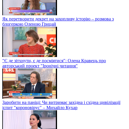
Як перетворити декрет на захопливу історію – розмова з
блогеркою Оленою Грицай
"Є де зітхнути, є де посміятися": Олена Кравець про
авторський проект "Іронічні читання"
Заробити на паніці: Чи витримає західна і східна цивілізації
іспит "короновірус" – Михайло Кухар