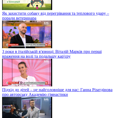
Як захистити собаку від перегрівання та теплового удару –
поради ветеринара
3 роки в італійській в'язниці: Віталій Марків про перші
враження на волі та подальшу кар'єру
Підхід до дітей – це найголовніше для нас: Ганна Різатдінова
про авторську Академію гімнастики