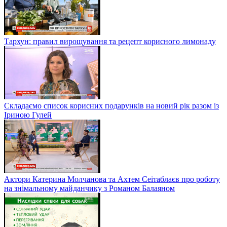
Тархун: правил вирощування та рецепт корисного лимонаду
Складаємо список корисних подарунків на новий рік разом із
Іриною Гулей
Актори Катерина Молчанова та Ахтем Сеітаблаєв про роботу
на знімальному майданчику з Романом Балаяном