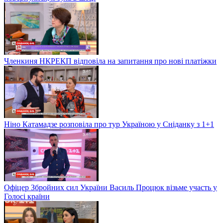
Членкиня НКРЕКП відповіла на запитання про нові платіжки
Ніно Катамадзе розповіла про тур Україною у Сніданку з 1+1
Офіцер Збройних сил України Василь Процюк візьме участь у
Голосі країни