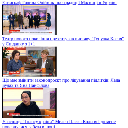
Етнограф Галина Олійник про традиції Масниці в Україні
Театр нового покоління презентував виставу "Гуцулка Ксеня"
у Сніданку з 1+1
Що має змінити законопроєкт про лікування підлітків: Лада
Булах та Яна Панфілова
Учасниця "Голосу країни" Мелен Пасса: Коли всі до мене
повернулися, я була в шоці