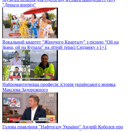
"Деньги вперёд"
Вокальний квартет “Жіночого Кварталу” з піснею “Ой на
Івана, ой на Купала” на літній терасі Сніданку з 1+1
Найромантичніша професія: історія українського моряка
Максима Задорожного
Голова правління "Нафтогазу України" Андрій Коболєв про