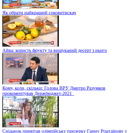
Як обрати найкращий соковитискач
Айва: користь фрукту та вишуканий десерт з нього
Кому, коли, скільки: Голова ВРУ Дмитро Разумков
прокоментував Держбюджет-2021
Сніданок привітав олімпійську призерку Ганну Різатдінову з