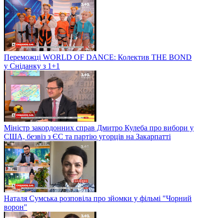
Переможці WORLD OF DANCE: Колектив THE BOND
у Сніданку з 1+1
Міністр закордонних справ Дмитро Кулеба про вибори у
США, безвіз з ЄС та партію угорців на Закарпатті
Наталя Сумська розповіла про зйомки у фільмі "Чорний
ворон"