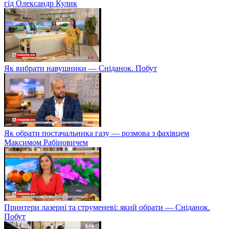
гід Олександр Кулик
Як вибрати навушники — Сніданок. Побут
Як обрати постачальника газу — розмова з фахівцем
Максимом Рабіновичем
Принтери лазерні та струменеві: який обрати — Сніданок.
Побут