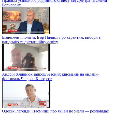
Правила успішного родинного бізнесу від Дмитра та Олени
Борисових
Бізнесмен і політик Ігор Палиця про карантин, вибори в
пандемію та дистанційну освіту
Андрій Хливнюк запрошує юних кіноманів на онлайн-
фестиваль Чілдрен Кінофест
Одеські легенди і таємниці про які ви не знали — розповідає