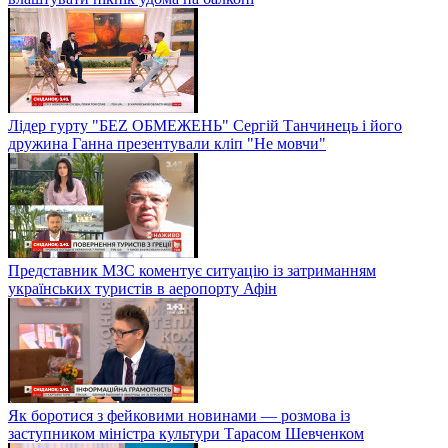
Лідер гурту "БЕZ ОБМЕЖЕНЬ" Сергій Танчинець і його
дружина Ганна презентували кліп "Не мовчи"
Представник МЗС коментує ситуацію із затриманням
українських туристів в аеропорту Афін
Як боротися з фейковими новинами — розмова із
заступником міністра культури Тарасом Шевченком