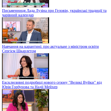
Письменниця Лада Лузіна про Геловін, українські традиції та
чарівний календар
Навчання на карантині: про актуальне з міністром освіти
Сергієм Шкарлетом
Ексклюзивні подробиці нового сезону "Великі Вуйки" від
Юрія Горбунова та Надії Мейхер