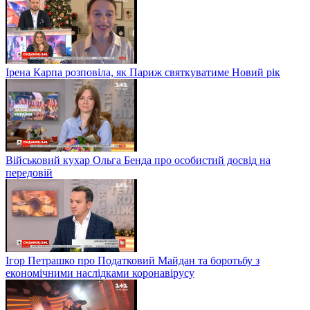
Ірена Карпа розповіла, як Париж святкуватиме Новий рік
Військовий кухар Ольга Бенда про особистий досвід на
передовій
Ігор Петрашко про Податковий Майдан та боротьбу з
економічними наслідками коронавірусу