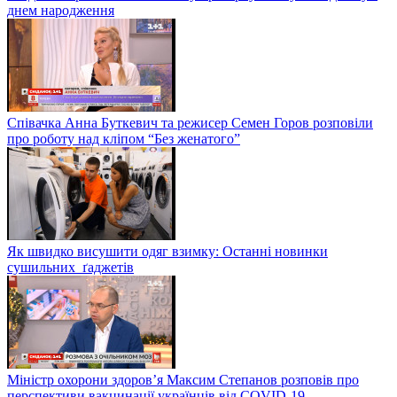
днем народження
Співачка Анна Буткевич та режисер Семен Горов розповіли
про роботу над кліпом “Без женатого”
Як швидко висушити одяг взимку: Останні новинки
сушильних ґаджетів
Міністр охорони здоров’я Максим Степанов розповів про
перспективи вакцинації українців від COVID-19