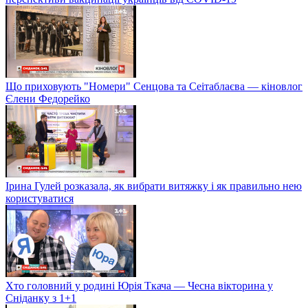
Що приховують "Номери" Сенцова та Сеітаблаєва — кіновлог
Єлени Федорейко
Ірина Гулей розказала, як вибрати витяжку і як правильно нею
користуватися
Хто головний у родині Юрія Ткача — Чесна вікторина у
Сніданку з 1+1