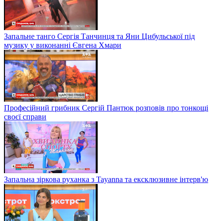
Запальне танго Сергія Танчинця та Яни Цибульської під
музику у виконанні Євгена Хмари
Професійний грибник Сергій Пантюк розповів про тонкощі
своєї справи
Запальна зіркова руханка з Tayanna та ексклюзивне інтерв'ю