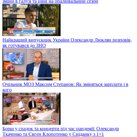
зміни в галузі та ціни на опалювальний сезон
Найкращий випускник України Олександр Люклян розповів,
як готувався до ЗНО
Очільник МОЗ Максим Степанов: Як зміняться зарплати і в
кого
Борщ у спадок та концерти під час пандемії: Олександр
Ткаченко та Євген Клопотенко у Сніданку з 1+1