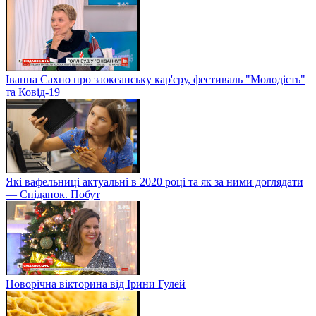
Іванна Сахно про заокеанську кар'єру, фестиваль "Молодість"
та Ковід-19
Які вафельниці актуальні в 2020 році та як за ними доглядати
— Сніданок. Побут
Новорічна вікторина від Ірини Гулей