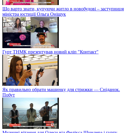
Що варто знати, купуючи житло в новобудові – заступниця
міністра юстиції Ольга Оніщук
Гурт ТНМК презентував новий кліп "Контакт"
Як правильно обрати машинку для стрижки — Сніданок.
Побут
Музичні вітання для Одеси від Фелікса Шиндера і гурту