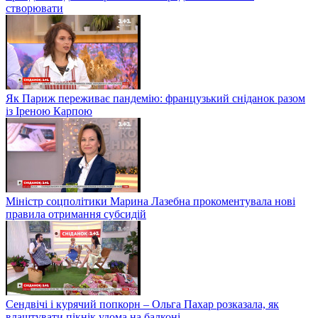
створювати
Як Париж переживає пандемію: французький сніданок разом
із Іреною Карпою
Міністр соцполітики Марина Лазебна прокоментувала нові
правила отримання субсидій
Сендвічі і курячий попкорн – Ольга Пахар розказала, як
влаштувати пікнік удома на балконі