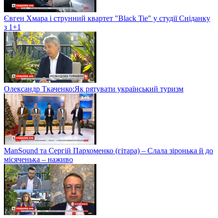
Євген Хмара і струнний квартет "Black Tie" у студії Сніданку
з 1+1
Олександр Ткаченко:Як рятувати український туризм
ManSound та Сергій Пархоменко (гітара) – Слала зіронька й до
місяченька – наживо