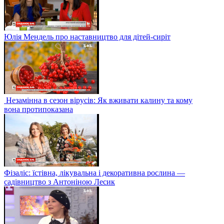
Юлія Мендель про наставництво для дітей-сиріт
Незамінна в сезон вірусів: Як вживати калину та кому
вона протипоказана
Фізаліс: їстівна, лікувальна і декоративна рослина —
садівництво з Антоніною Лесик