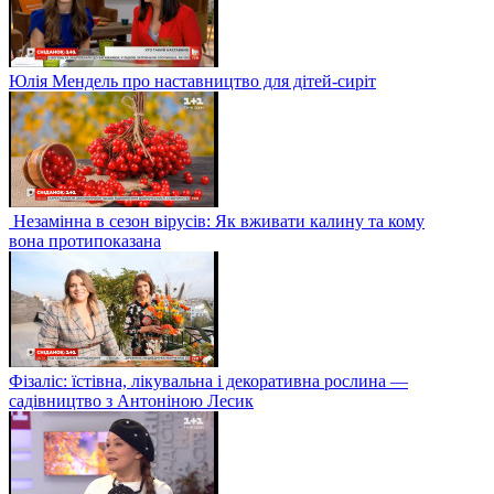
Юлія Мендель про наставництво для дітей-сиріт
Незамінна в сезон вірусів: Як вживати калину та кому
вона протипоказана
Фізаліс: їстівна, лікувальна і декоративна рослина —
садівництво з Антоніною Лесик