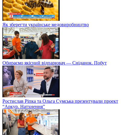
Як зберегти українське медовиробництво
Обираємо якісний відпарювач — Сніданок. Побут
Ростислав Ріпка та Ольга Сумська презентували проект
“Аркур. Натхнення”