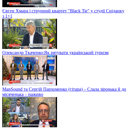
Євген Хмара і струнний квартет "Black Tie" у студії Сніданку
з 1+1
Олександр Ткаченко:Як рятувати український туризм
ManSound та Сергій Пархоменко (гітара) – Слала зіронька й до
місяченька – наживо