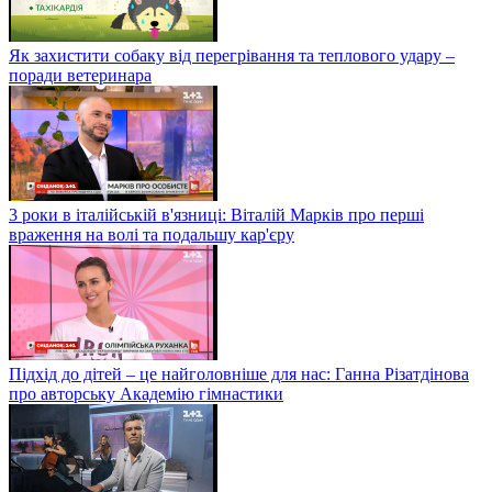
Як захистити собаку від перегрівання та теплового удару –
поради ветеринара
3 роки в італійській в'язниці: Віталій Марків про перші
враження на волі та подальшу кар'єру
Підхід до дітей – це найголовніше для нас: Ганна Різатдінова
про авторську Академію гімнастики