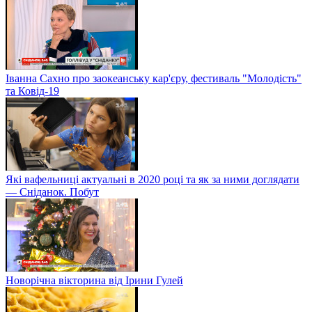
Іванна Сахно про заокеанську кар'єру, фестиваль "Молодість"
та Ковід-19
Які вафельниці актуальні в 2020 році та як за ними доглядати
— Сніданок. Побут
Новорічна вікторина від Ірини Гулей