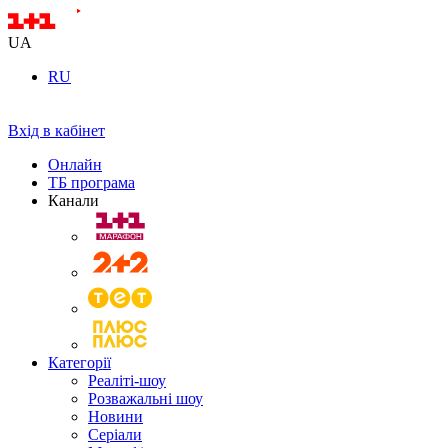
UA
RU
Вхід в кабінет
Онлайн
ТБ програма
Канали
Категорії
Реаліті-шоу
Розважальні шоу
Новини
Серіали