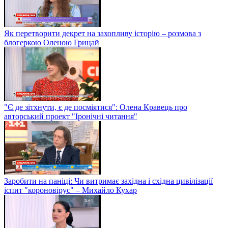
Як перетворити декрет на захопливу історію – розмова з
блогеркою Оленою Грицай
"Є де зітхнути, є де посміятися": Олена Кравець про
авторський проект "Іронічні читання"
Заробити на паніці: Чи витримає західна і східна цивілізації
іспит "короновірус" – Михайло Кухар