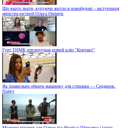
Що варто знати, купуючи житло в новобудові – заступниця
міністра юстиції Ольга Оніщук
Гурт ТНМК презентував новий кліп "Контакт"
Як правильно обрати машинку для стрижки — Сніданок.
Побут
Музичні вітання для Одеси від Фелікса Шиндера і гурту