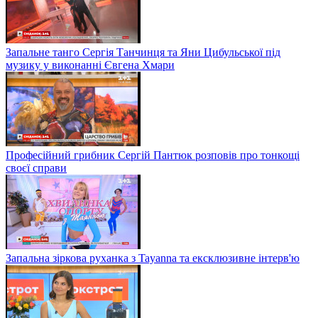
Запальне танго Сергія Танчинця та Яни Цибульської під
музику у виконанні Євгена Хмари
Професійний грибник Сергій Пантюк розповів про тонкощі
своєї справи
Запальна зіркова руханка з Tayanna та ексклюзивне інтерв'ю