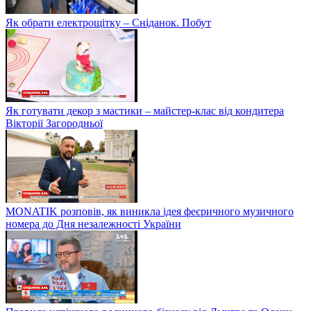
Як обрати електрощітку – Сніданок. Побут
Як готувати декор з мастики – майстер-клас від кондитера
Вікторії Загородньої
MONATIK розповів, як виникла ідея феєричного музичного
номера до Дня незалежності України