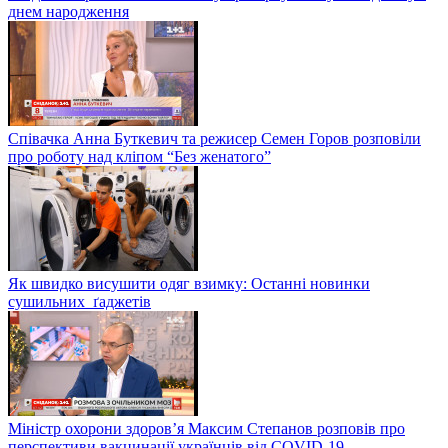
днем народження
Співачка Анна Буткевич та режисер Семен Горов розповіли
про роботу над кліпом “Без женатого”
Як швидко висушити одяг взимку: Останні новинки
сушильних ґаджетів
Міністр охорони здоров’я Максим Степанов розповів про
перспективи вакцинації українців від COVID-19