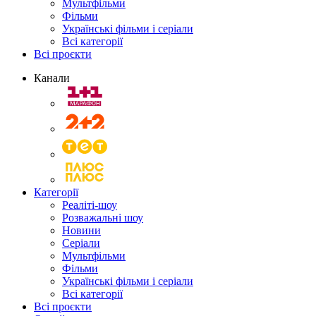
Мультфільми
Фільми
Українські фільми і серіали
Всі категорії
Всі проєкти
Канали
Категорії
Реаліті-шоу
Розважальні шоу
Новини
Серіали
Мультфільми
Фільми
Українські фільми і серіали
Всі категорії
Всі проєкти