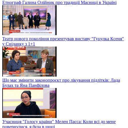
Етнограф Галина Олійник про традиції Масниці в Україні
Театр нового покоління презентував виставу "Гуцулка Ксеня"
у Сніданку з 1+1
Що має змінити законопроєкт про лікування підлітків: Лада
Булах та Яна Панфілова
Учасниця "Голосу країни" Мелен Пасса: Коли всі до мене
повернулися, я була в шоці