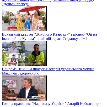
"Деньги вперёд"
Вокальний квартет “Жіночого Кварталу” з піснею “Ой на
Івана, ой на Купала” на літній терасі Сніданку з 1+1
Найромантичніша професія: історія українського моряка
Максима Задорожного
Голова правління "Нафтогазу України" Андрій Коболєв про