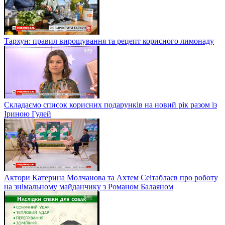
Тархун: правил вирощування та рецепт корисного лимонаду
Складаємо список корисних подарунків на новий рік разом із
Іриною Гулей
Актори Катерина Молчанова та Ахтем Сеітаблаєв про роботу
на знімальному майданчику з Романом Балаяном