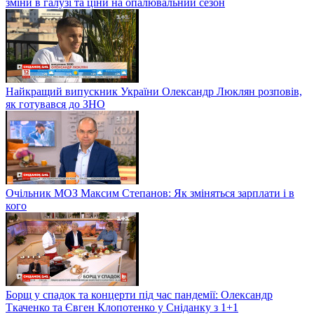
зміни в галузі та ціни на опалювальний сезон
Найкращий випускник України Олександр Люклян розповів,
як готувався до ЗНО
Очільник МОЗ Максим Степанов: Як зміняться зарплати і в
кого
Борщ у спадок та концерти під час пандемії: Олександр
Ткаченко та Євген Клопотенко у Сніданку з 1+1