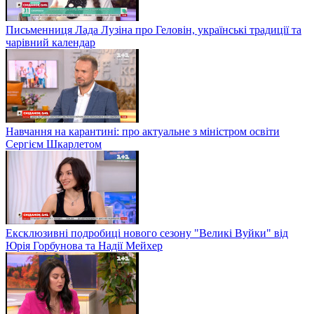
Письменниця Лада Лузіна про Геловін, українські традиції та
чарівний календар
Навчання на карантині: про актуальне з міністром освіти
Сергієм Шкарлетом
Ексклюзивні подробиці нового сезону "Великі Вуйки" від
Юрія Горбунова та Надії Мейхер