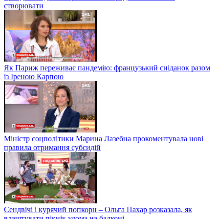
створювати
Як Париж переживає пандемію: французький сніданок разом
із Іреною Карпою
Міністр соцполітики Марина Лазебна прокоментувала нові
правила отримання субсидій
Сендвічі і курячий попкорн – Ольга Пахар розказала, як
влаштувати пікнік удома на балконі