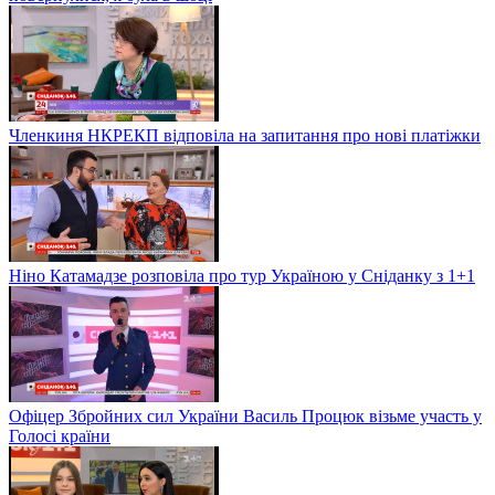
Членкиня НКРЕКП відповіла на запитання про нові платіжки
Ніно Катамадзе розповіла про тур Україною у Сніданку з 1+1
Офіцер Збройних сил України Василь Процюк візьме участь у
Голосі країни