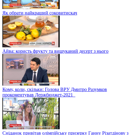
Як обрати найкращий соковитискач
Айва: користь фрукту та вишуканий десерт з нього
Кому, коли, скільки: Голова ВРУ Дмитро Разумков
прокоментував Держбюджет-2021
Сніданок привітав олімпійську призерку Ганну Різатдінову з