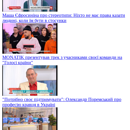
Маша Єфросиніна про стереотипи: Ніхто не має права казати
людині, коли їм бути в стосунки
MONATIK презентував трек з учасниками своєї команди на
"Голосі країни"
"Потрібно своє підтримувати": Олександр Поремський про
професію кравця в Україні