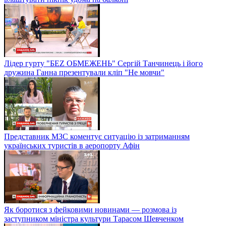
Лідер гурту "БЕZ ОБМЕЖЕНЬ" Сергій Танчинець і його
дружина Ганна презентували кліп "Не мовчи"
Представник МЗС коментує ситуацію із затриманням
українських туристів в аеропорту Афін
Як боротися з фейковими новинами — розмова із
заступником міністра культури Тарасом Шевченком