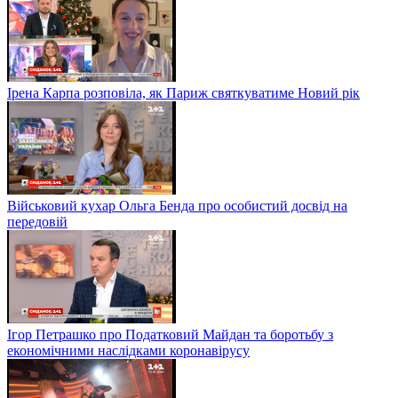
Ірена Карпа розповіла, як Париж святкуватиме Новий рік
Військовий кухар Ольга Бенда про особистий досвід на
передовій
Ігор Петрашко про Податковий Майдан та боротьбу з
економічними наслідками коронавірусу