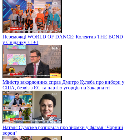
Переможці WORLD OF DANCE: Колектив THE BOND
у Сніданку з 1+1
Міністр закордонних справ Дмитро Кулеба про вибори у
США, безвіз з ЄС та партію угорців на Закарпатті
Наталя Сумська розповіла про зйомки у фільмі "Чорний
ворон"