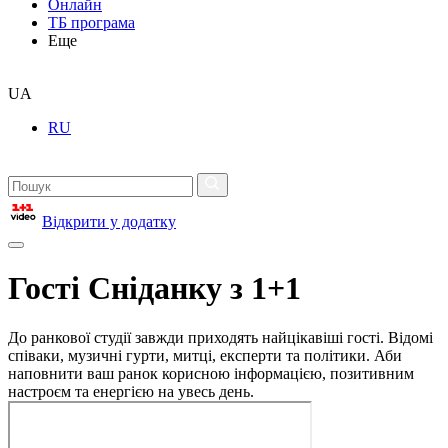
Онлайн
ТБ програма
Еще
UA
RU
Відкрити у додатку
Гості Сніданку з 1+1
До ранкової студії завжди приходять найцікавіші гості. Відомі
співаки, музичні гурти, митці, експерти та політики. Аби
наповнити ваш ранок корисною інформацією, позитивним
настроєм та енергією на увесь день.