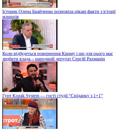
Історик Олена Брайченко розповіла цікаві факти з історії
млинців
Коли відбудеться повернення Криму і що для цього має
зробити влада – народний депутат Сергій Рахманін
Гурт Kozak System — гості студії “Сніданку з 1+1”