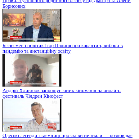
Правила успішного родинного бізнесу від Дмитра та Олени
Борисових
Бізнесмен і політик Ігор Палиця про карантин, вибори в
пандемію та дистанційну освіту
Андрій Хливнюк запрошує юних кіноманів на онлайн-
фестиваль Чілдрен Кінофест
Одеські легенди і таємниці про які ви не знали — розповідає