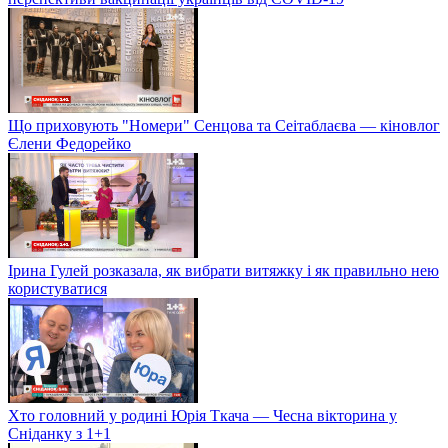
Що приховують "Номери" Сенцова та Сеітаблаєва — кіновлог
Єлени Федорейко
Ірина Гулей розказала, як вибрати витяжку і як правильно нею
користуватися
Хто головний у родині Юрія Ткача — Чесна вікторина у
Сніданку з 1+1