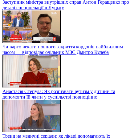
Заступник міністра внутрішніх справ Антон Геращенко про
деталі спецоперації в Луцьку
Чи варто чекати повного закриття кордонів найближчим
часом — відповідає очільник МЗС Дмитро Кулеба
Анастасія Степула: Як розпізнати аутизм у дитини та
допомогти їй жити у суспільстві повноцінно
Тренд на медичні серіали: як лікарі допомагають їх