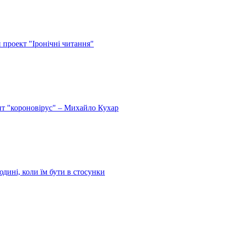
й проект "Іронічні читання"
спит "короновірус" – Михайло Кухар
дині, коли їм бути в стосунки