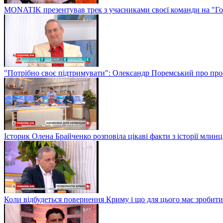
MONATIK презентував трек з учасниками своєї команди на "Го
"Потрібно своє підтримувати": Олександр Поремський про проф
Історик Олена Брайченко розповіла цікаві факти з історії млинц
Коли відбудеться повернення Криму і що для цього має зробити