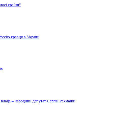
лосі країни"
есію кравця в Україні
ів
 влада – народний депутат Сергій Рахманін