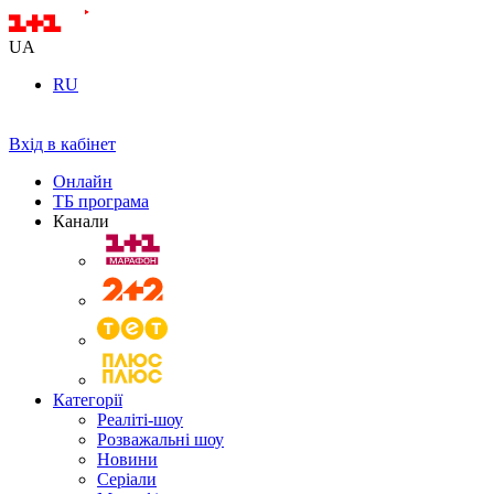
UA
RU
Вхід в кабінет
Онлайн
ТБ програма
Канали
Категорії
Реаліті-шоу
Розважальні шоу
Новини
Серіали