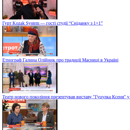
Гурт Kozak System — гості студії “Сніданку з 1+1”
Етнограф Галина Олійник про традиції Масниці в Україні
Театр нового покоління презентував виставу "Гуцулка Ксеня" у