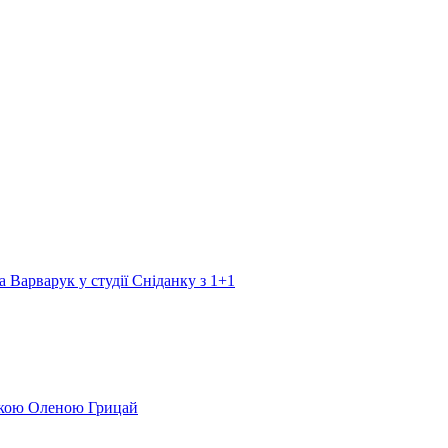
а Варварук у студії Сніданку з 1+1
еркою Оленою Грицай