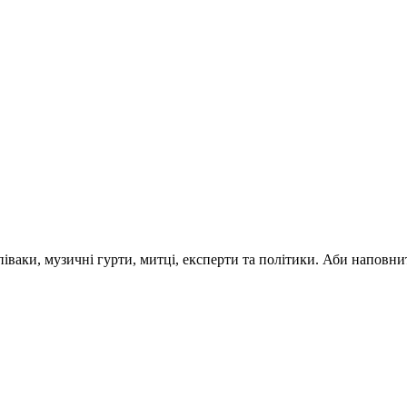
 співаки, музичні гурти, митці, експерти та політики. Аби напо