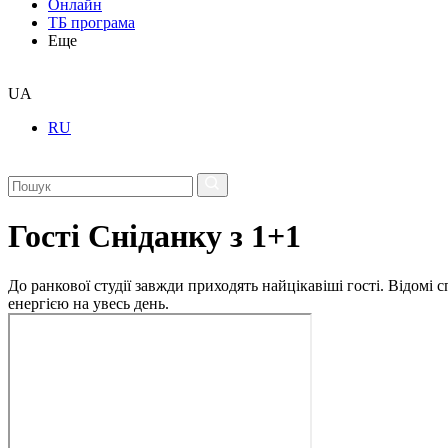
Онлайн
ТБ програма
Еще
UA
RU
Гості Сніданку з 1+1
До ранкової студії завжди приходять найцікавіші гості. Відомі
енергією на увесь день.