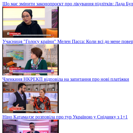
Що має змінити законопроєкт про лікування підлітків: Лада Бу
Учасниця "Голосу країни" Мелен Пасса: Коли всі до мене повер
Членкиня НКРЕКП відповіла на запитання про нові платіжки
Ніно Катамадзе розповіла про тур Україною у Сніданку з 1+1