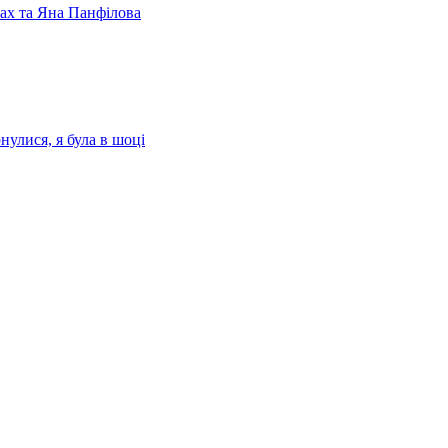
лах та Яна Панфілова
нулися, я була в шоці