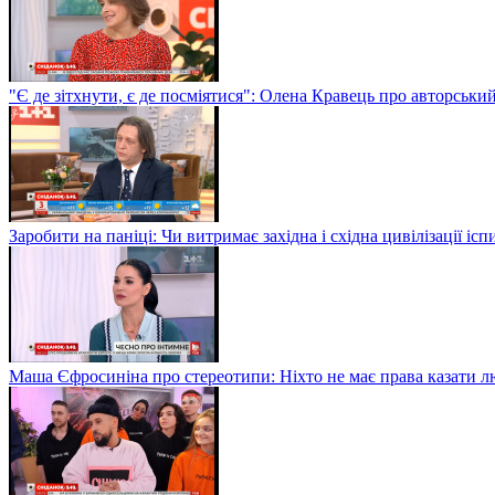
"Є де зітхнути, є де посміятися": Олена Кравець про авторськи
Заробити на паніці: Чи витримає західна і східна цивілізації і
Маша Єфросиніна про стереотипи: Ніхто не має права казати лю