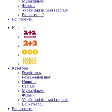
Мультфільми
Фільми
Українські фільми і серіали
Всі категорії
Всі проєкти
Канали
Категорії
Реаліті-шоу
Розважальні шоу
Новини
Серіали
Мультфільми
Фільми
Українські фільми і серіали
Всі категорії
Всі проєкти