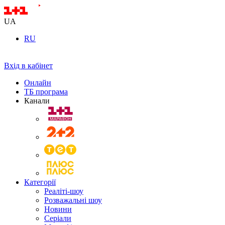
UA
RU
Вхід в кабінет
Онлайн
ТБ програма
Канали
Категорії
Реаліті-шоу
Розважальні шоу
Новини
Серіали