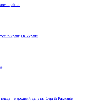
лосі країни"
есію кравця в Україні
ів
 влада – народний депутат Сергій Рахманін