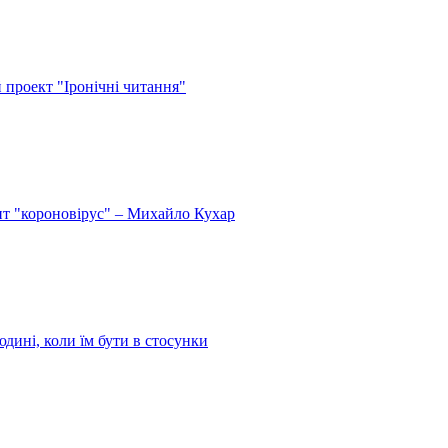
й проект "Іронічні читання"
спит "короновірус" – Михайло Кухар
дині, коли їм бути в стосунки