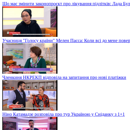
Що має змінити законопроєкт про лікування підлітків: Лада Бу
Учасниця "Голосу країни" Мелен Пасса: Коли всі до мене повер
Членкиня НКРЕКП відповіла на запитання про нові платіжки
Ніно Катамадзе розповіла про тур Україною у Сніданку з 1+1