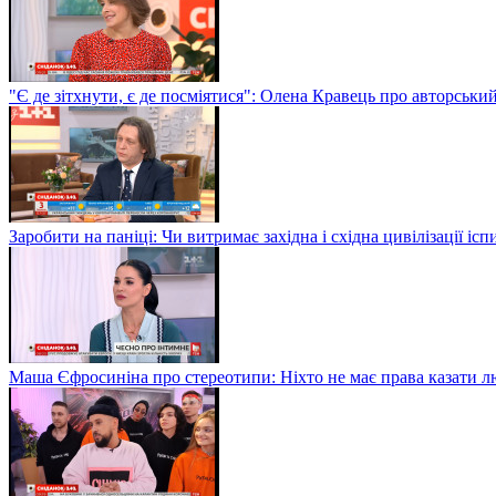
"Є де зітхнути, є де посміятися": Олена Кравець про авторськи
Заробити на паніці: Чи витримає західна і східна цивілізації і
Маша Єфросиніна про стереотипи: Ніхто не має права казати лю