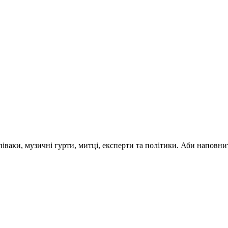
 співаки, музичні гурти, митці, експерти та політики. Аби напо