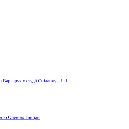
а Варварук у студії Сніданку з 1+1
еркою Оленою Грицай