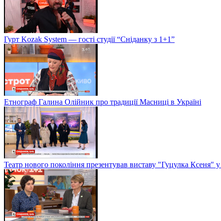
Гурт Kozak System — гості студії “Сніданку з 1+1”
Етнограф Галина Олійник про традиції Масниці в Україні
Театр нового покоління презентував виставу "Гуцулка Ксеня" у