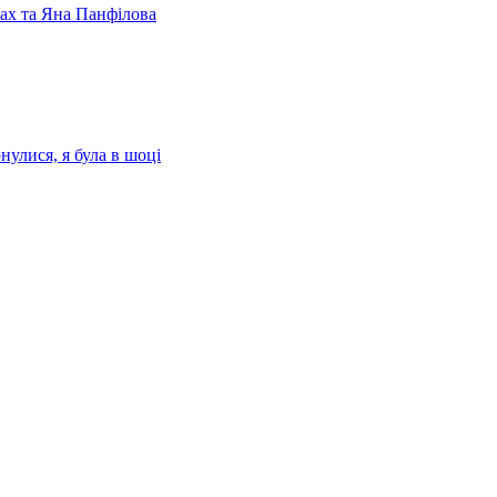
лах та Яна Панфілова
нулися, я була в шоці