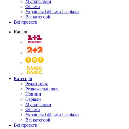
Мультфільми
Фільми
Українські фільми і серіали
Всі категорії
Всі проєкти
Канали
Категорії
Реаліті-шоу
Розважальні шоу
Новини
Серіали
Мультфільми
Фільми
Українські фільми і серіали
Всі категорії
Всі проєкти