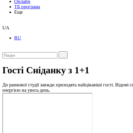
Онлайн
ТБ програма
Еще
UA
RU
Гості Сніданку з 1+1
До ранкової студії завжди приходять найцікавіші гості. Відомі
енергією на увесь день.