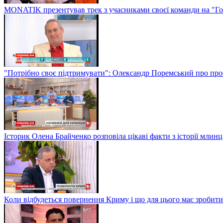
MONATIK презентував трек з учасниками своєї команди на "Го
"Потрібно своє підтримувати": Олександр Поремський про проф
Історик Олена Брайченко розповіла цікаві факти з історії млинц
Коли відбудеться повернення Криму і що для цього має зробити