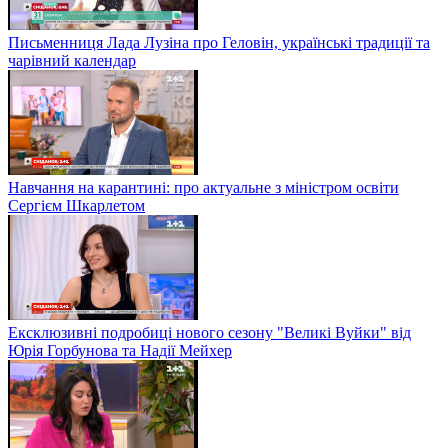
Письменниця Лада Лузіна про Геловін, українські традиції та
чарівний календар
Навчання на карантині: про актуальне з міністром освіти
Сергієм Шкарлетом
Ексклюзивні подробиці нового сезону "Великі Вуйки" від
Юрія Горбунова та Надії Мейхер