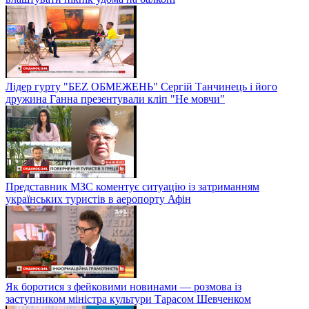
Лідер гурту "БЕZ ОБМЕЖЕНЬ" Сергій Танчинець і його
дружина Ганна презентували кліп "Не мовчи"
Представник МЗС коментує ситуацію із затриманням
українських туристів в аеропорту Афін
Як боротися з фейковими новинами — розмова із
заступником міністра культури Тарасом Шевченком