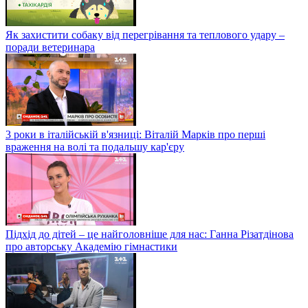
Як захистити собаку від перегрівання та теплового удару –
поради ветеринара
3 роки в італійській в'язниці: Віталій Марків про перші
враження на волі та подальшу кар'єру
Підхід до дітей – це найголовніше для нас: Ганна Різатдінова
про авторську Академію гімнастики