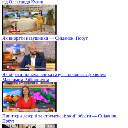
гід Олександр Кулик
Як вибрати навушники — Сніданок. Побут
Як обрати постачальника газу — розмова з фахівцем
Максимом Рабіновичем
Принтери лазерні та струменеві: який обрати — Сніданок.
Побут