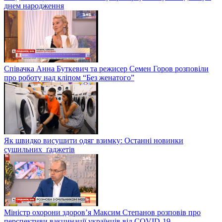
днем народження
Співачка Анна Буткевич та режисер Семен Горов розповіли
про роботу над кліпом “Без женатого”
Як швидко висушити одяг взимку: Останні новинки
сушильних ґаджетів
Міністр охорони здоров’я Максим Степанов розповів про
перспективи вакцинації українців від COVID-19