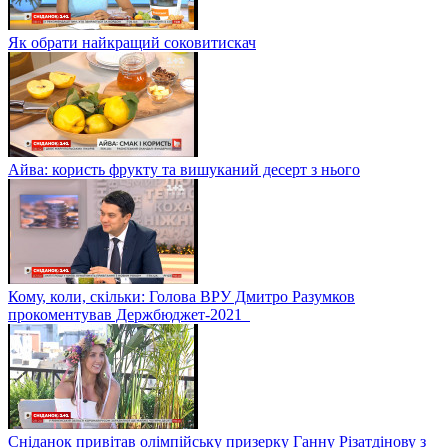
Як обрати найкращий соковитискач
Айва: користь фрукту та вишуканий десерт з нього
Кому, коли, скільки: Голова ВРУ Дмитро Разумков
прокоментував Держбюджет-2021
Сніданок привітав олімпійську призерку Ганну Різатдінову з