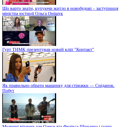
Що варто знати, купуючи житло в новобудові – заступниця
міністра юстиції Ольга Оніщук
Гурт ТНМК презентував новий кліп "Контакт"
Як правильно обрати машинку для стрижки — Сніданок.
Побут
Музичні вітання для Одеси від Фелікса Шиндера і гурту