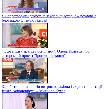
Як перетворити декрет на захопливу історію – розмова з
блогеркою Оленою Грицай
"Є де зітхнути, є де посміятися": Олена Кравець про
авторський проект "Іронічні читання"
Заробити на паніці: Чи витримає західна і східна цивілізації
іспит "короновірус" – Михайло Кухар