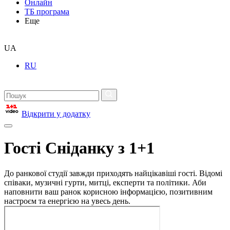
Онлайн
ТБ програма
Еще
UA
RU
Відкрити у додатку
Гості Сніданку з 1+1
До ранкової студії завжди приходять найцікавіші гості. Відомі
співаки, музичні гурти, митці, експерти та політики. Аби
наповнити ваш ранок корисною інформацією, позитивним
настроєм та енергією на увесь день.