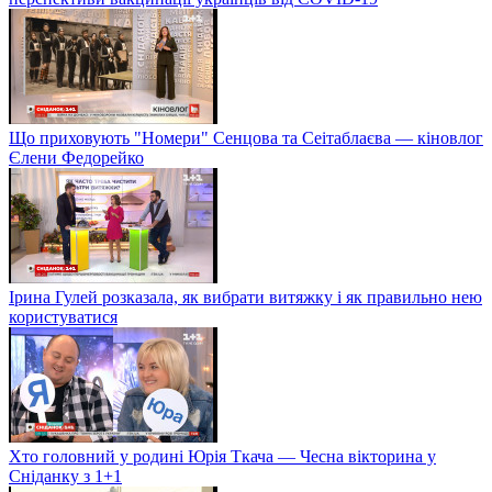
Що приховують "Номери" Сенцова та Сеітаблаєва — кіновлог
Єлени Федорейко
Ірина Гулей розказала, як вибрати витяжку і як правильно нею
користуватися
Хто головний у родині Юрія Ткача — Чесна вікторина у
Сніданку з 1+1