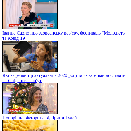
Іванна Сахно про заокеанську кар'єру, фестиваль "Молодість"
та Ковід-19
Які вафельниці актуальні в 2020 році та як за ними доглядати
— Сніданок. Побут
Новорічна вікторина від Ірини Гулей