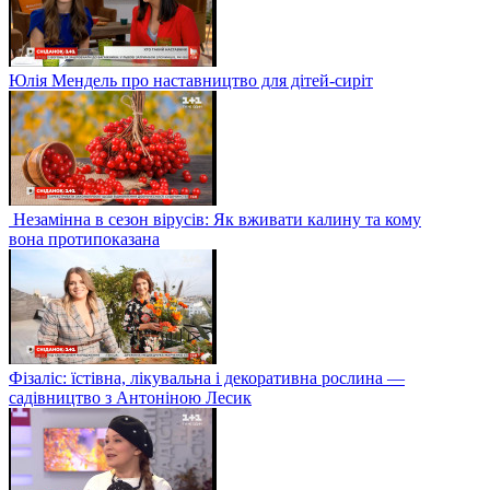
Юлія Мендель про наставництво для дітей-сиріт
Незамінна в сезон вірусів: Як вживати калину та кому
вона протипоказана
Фізаліс: їстівна, лікувальна і декоративна рослина —
садівництво з Антоніною Лесик