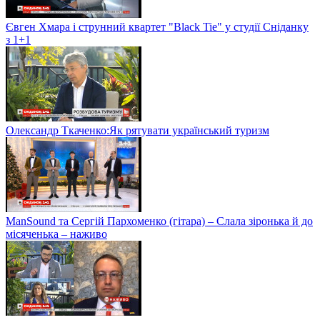
Євген Хмара і струнний квартет "Black Tie" у студії Сніданку
з 1+1
Олександр Ткаченко:Як рятувати український туризм
ManSound та Сергій Пархоменко (гітара) – Слала зіронька й до
місяченька – наживо