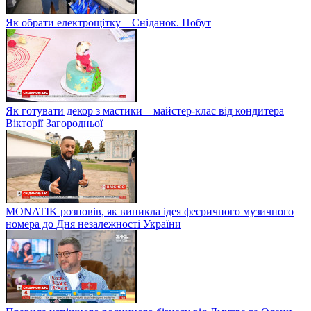
Як обрати електрощітку – Сніданок. Побут
Як готувати декор з мастики – майстер-клас від кондитера
Вікторії Загородньої
MONATIK розповів, як виникла ідея феєричного музичного
номера до Дня незалежності України