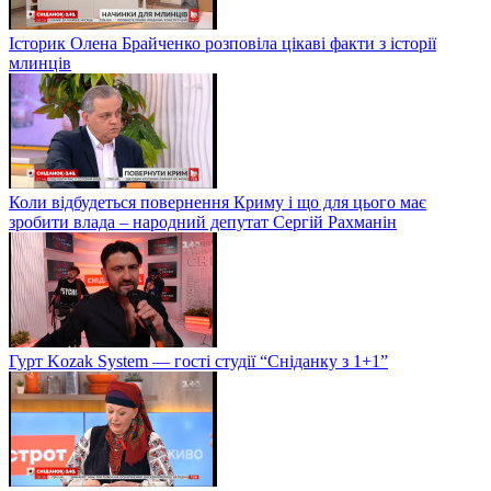
Історик Олена Брайченко розповіла цікаві факти з історії
млинців
Коли відбудеться повернення Криму і що для цього має
зробити влада – народний депутат Сергій Рахманін
Гурт Kozak System — гості студії “Сніданку з 1+1”