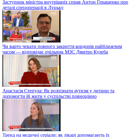
Заступник міністра внутрішніх справ Антон Геращенко про
деталі спецоперації в Луцьку
Чи варто чекати повного закриття кордонів найближчим
часом — відповідає очільник МЗС Дмитро Кулеба
Анастасія Степула: Як розпізнати аутизм у дитини та
допомогти їй жити у суспільстві повноцінно
Тренд на медичні серіали: як лікарі допомагають їх