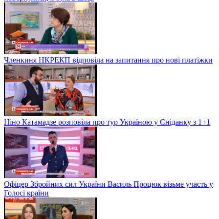
Членкиня НКРЕКП відповіла на запитання про нові платіжки
Ніно Катамадзе розповіла про тур Україною у Сніданку з 1+1
Офіцер Збройних сил України Василь Процюк візьме участь у
Голосі країни