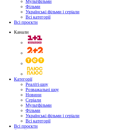
Мультфільми
Фільми
Українські фільми і серіали
Всі категорії
Всі проєкти
Канали
Категорії
Реаліті-шоу
Розважальні шоу
Новини
Серіали
Мультфільми
Фільми
Українські фільми і серіали
Всі категорії
Всі проєкти