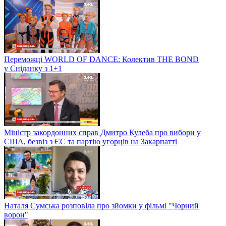
Переможці WORLD OF DANCE: Колектив THE BOND
у Сніданку з 1+1
Міністр закордонних справ Дмитро Кулеба про вибори у
США, безвіз з ЄС та партію угорців на Закарпатті
Наталя Сумська розповіла про зйомки у фільмі "Чорний
ворон"