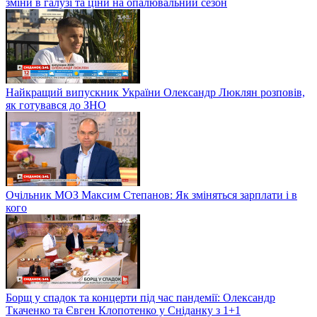
зміни в галузі та ціни на опалювальний сезон
Найкращий випускник України Олександр Люклян розповів,
як готувався до ЗНО
Очільник МОЗ Максим Степанов: Як зміняться зарплати і в
кого
Борщ у спадок та концерти під час пандемії: Олександр
Ткаченко та Євген Клопотенко у Сніданку з 1+1