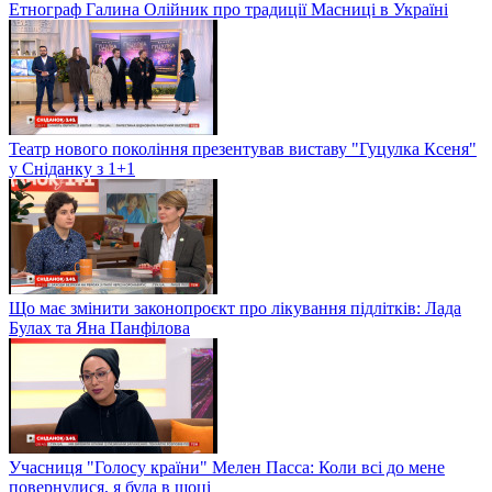
Етнограф Галина Олійник про традиції Масниці в Україні
Театр нового покоління презентував виставу "Гуцулка Ксеня"
у Сніданку з 1+1
Що має змінити законопроєкт про лікування підлітків: Лада
Булах та Яна Панфілова
Учасниця "Голосу країни" Мелен Пасса: Коли всі до мене
повернулися, я була в шоці