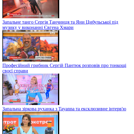
Запальне танго Сергія Танчинця та Яни Цибульської під
музику у виконанні Євгена Хмари
Професійний грибник Сергій Пантюк розповів про тонкощі
своєї справи
Запальна зіркова руханка з Tayanna та ексклюзивне інтерв'ю