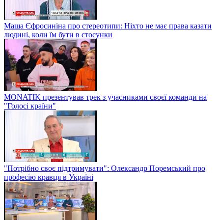
Маша Єфросиніна про стереотипи: Ніхто не має права казати
людині, коли їм бути в стосунки
MONATIK презентував трек з учасниками своєї команди на
"Голосі країни"
"Потрібно своє підтримувати": Олександр Поремський про
професію кравця в Україні