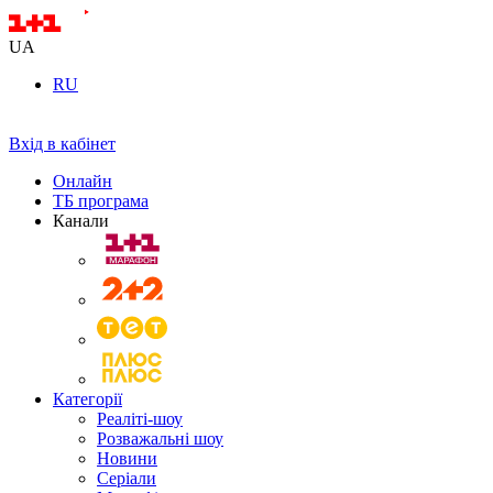
UA
RU
Вхід в кабінет
Онлайн
ТБ програма
Канали
Категорії
Реаліті-шоу
Розважальні шоу
Новини
Серіали