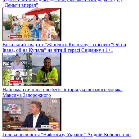
"Деньги вперёд"
Вокальний квартет “Жіночого Кварталу” з піснею “Ой на
Івана, ой на Купала” на літній терасі Сніданку з 1+1
Найромантичніша професія: історія українського моряка
Максима Задорожного
Голова правління "Нафтогазу України" Андрій Коболєв про