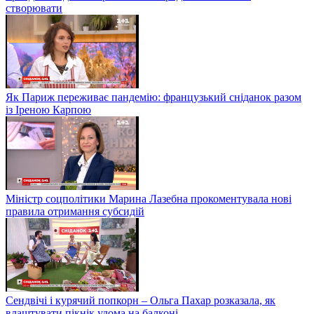
створювати
Як Париж переживає пандемію: французький сніданок разом
із Іреною Карпою
Міністр соцполітики Марина Лазебна прокоментувала нові
правила отримання субсидій
Сендвічі і курячий попкорн – Ольга Пахар розказала, як
влаштувати пікнік удома на балконі