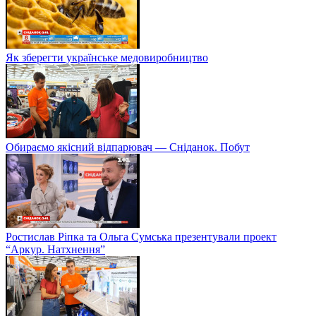
Як зберегти українське медовиробництво
Обираємо якісний відпарювач — Сніданок. Побут
Ростислав Ріпка та Ольга Сумська презентували проект
“Аркур. Натхнення”