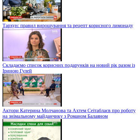
Тархун: правил вирощування та рецепт корисного лимонаду
Складаємо список корисних подарунків на новий рік разом із
Іриною Гулей
Актори Катерина Молчанова та Ахтем Сеітаблаєв про роботу
на знімальному майданчику з Романом Балаяном