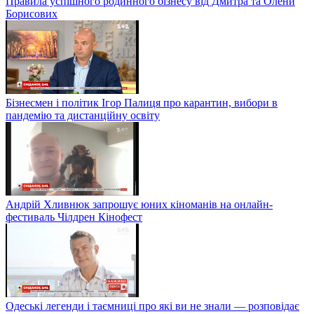
Правила успішного родинного бізнесу від Дмитра та Олени
Борисових
Бізнесмен і політик Ігор Палиця про карантин, вибори в
пандемію та дистанційну освіту
Андрій Хливнюк запрошує юних кіноманів на онлайн-
фестиваль Чілдрен Кінофест
Одеські легенди і таємниці про які ви не знали — розповідає