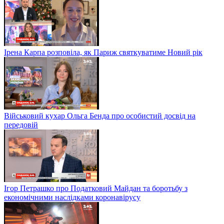
Ірена Карпа розповіла, як Париж святкуватиме Новий рік
Військовий кухар Ольга Бенда про особистий досвід на
передовій
Ігор Петрашко про Податковий Майдан та боротьбу з
економічними наслідками коронавірусу