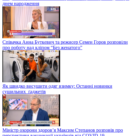
днем народження
Співачка Анна Буткевич та режисер Семен Горов розповіли
про роботу над кліпом “Без женатого”
Як швидко висушити одяг взимку: Останні новинки
сушильних ґаджетів
Міністр охорони здоров’я Максим Степанов розповів про
перспективи вакцинації українців від COVID-19