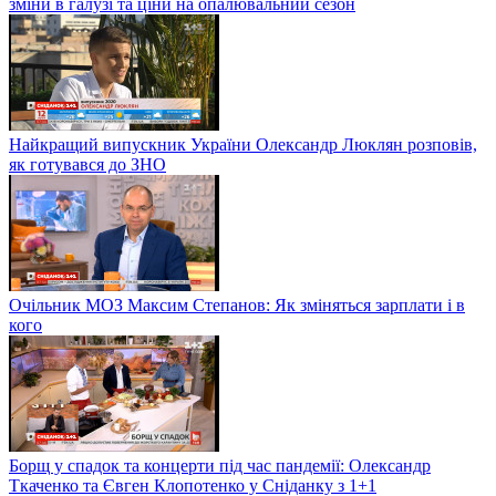
зміни в галузі та ціни на опалювальний сезон
Найкращий випускник України Олександр Люклян розповів,
як готувався до ЗНО
Очільник МОЗ Максим Степанов: Як зміняться зарплати і в
кого
Борщ у спадок та концерти під час пандемії: Олександр
Ткаченко та Євген Клопотенко у Сніданку з 1+1