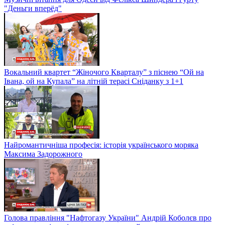
"Деньги вперёд"
Вокальний квартет “Жіночого Кварталу” з піснею “Ой на
Івана, ой на Купала” на літній терасі Сніданку з 1+1
Найромантичніша професія: історія українського моряка
Максима Задорожного
Голова правління "Нафтогазу України" Андрій Коболєв про