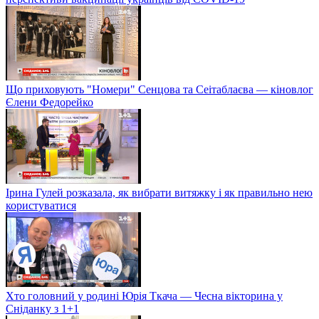
Що приховують "Номери" Сенцова та Сеітаблаєва — кіновлог
Єлени Федорейко
Ірина Гулей розказала, як вибрати витяжку і як правильно нею
користуватися
Хто головний у родині Юрія Ткача — Чесна вікторина у
Сніданку з 1+1