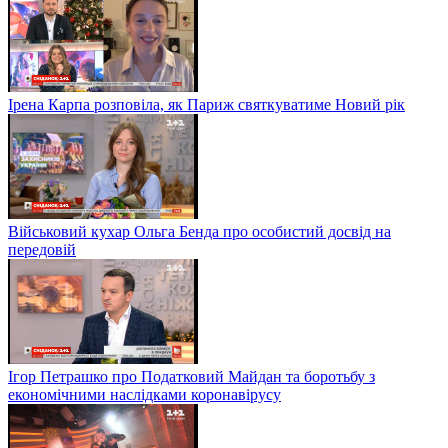
Ірена Карпа розповіла, як Париж святкуватиме Новий рік
Військовий кухар Ольга Бенда про особистий досвід на
передовій
Ігор Петрашко про Податковий Майдан та боротьбу з
економічними наслідками коронавірусу