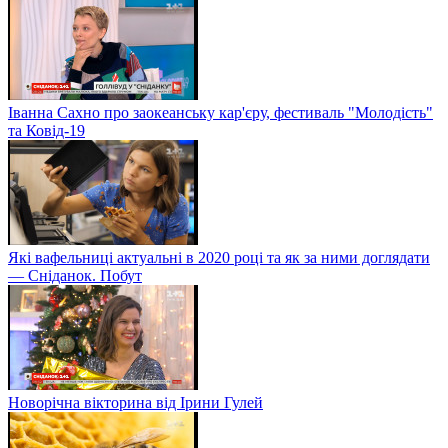
Іванна Сахно про заокеанську кар'єру, фестиваль "Молодість"
та Ковід-19
Які вафельниці актуальні в 2020 році та як за ними доглядати
— Сніданок. Побут
Новорічна вікторина від Ірини Гулей