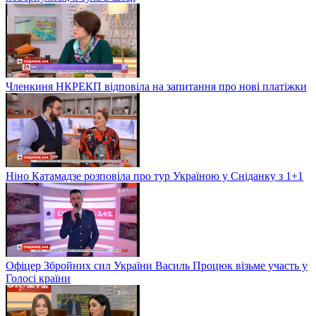
Членкиня НКРЕКП відповіла на запитання про нові платіжки
Ніно Катамадзе розповіла про тур Україною у Сніданку з 1+1
Офіцер Збройних сил України Василь Процюк візьме участь у
Голосі країни