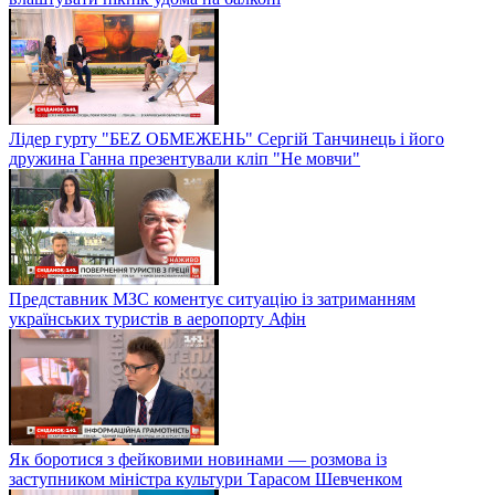
Лідер гурту "БЕZ ОБМЕЖЕНЬ" Сергій Танчинець і його
дружина Ганна презентували кліп "Не мовчи"
Представник МЗС коментує ситуацію із затриманням
українських туристів в аеропорту Афін
Як боротися з фейковими новинами — розмова із
заступником міністра культури Тарасом Шевченком