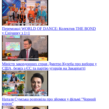
Переможці WORLD OF DANCE: Колектив THE BOND
у Сніданку з 1+1
Міністр закордонних справ Дмитро Кулеба про вибори у
США, безвіз з ЄС та партію угорців на Закарпатті
Наталя Сумська розповіла про зйомки у фільмі "Чорний
ворон"