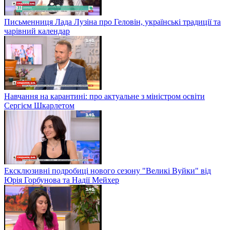
Письменниця Лада Лузіна про Геловін, українські традиції та
чарівний календар
Навчання на карантині: про актуальне з міністром освіти
Сергієм Шкарлетом
Ексклюзивні подробиці нового сезону "Великі Вуйки" від
Юрія Горбунова та Надії Мейхер