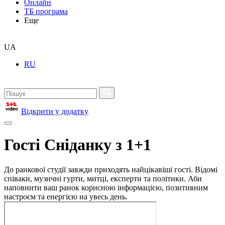
Онлайн
ТБ програма
Еще
UA
RU
Відкрити у додатку
Гості Сніданку з 1+1
До ранкової студії завжди приходять найцікавіші гості. Відомі
співаки, музичні гурти, митці, експерти та політики. Аби
наповнити ваш ранок корисною інформацією, позитивним
настроєм та енергією на увесь день.