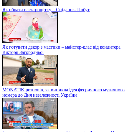
Як обрати електрощітку – Сніданок. Побут
Як готувати декор з мастики – майстер-клас від кондитера
Вікторії Загородньої
MONATIK розповів, як виникла ідея феєричного музичного
номера до Дня незалежності України