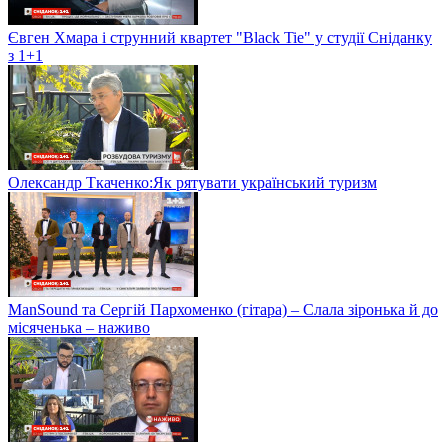
Євген Хмара і струнний квартет "Black Tie" у студії Сніданку
з 1+1
Олександр Ткаченко:Як рятувати український туризм
ManSound та Сергій Пархоменко (гітара) – Слала зіронька й до
місяченька – наживо