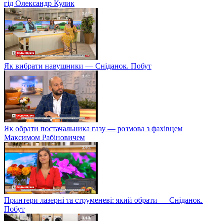
гід Олександр Кулик
Як вибрати навушники — Сніданок. Побут
Як обрати постачальника газу — розмова з фахівцем
Максимом Рабіновичем
Принтери лазерні та струменеві: який обрати — Сніданок.
Побут