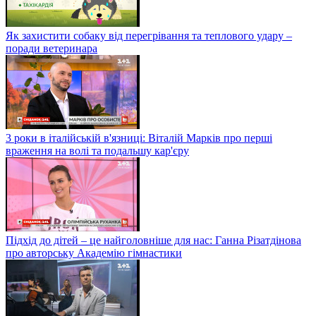
Як захистити собаку від перегрівання та теплового удару –
поради ветеринара
3 роки в італійській в'язниці: Віталій Марків про перші
враження на волі та подальшу кар'єру
Підхід до дітей – це найголовніше для нас: Ганна Різатдінова
про авторську Академію гімнастики