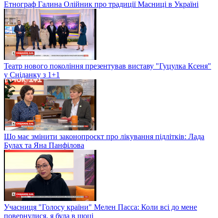
Етнограф Галина Олійник про традиції Масниці в Україні
Театр нового покоління презентував виставу "Гуцулка Ксеня"
у Сніданку з 1+1
Що має змінити законопроєкт про лікування підлітків: Лада
Булах та Яна Панфілова
Учасниця "Голосу країни" Мелен Пасса: Коли всі до мене
повернулися, я була в шоці