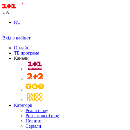
UA
RU
Вхід в кабінет
Онлайн
ТБ програма
Канали
Категорії
Реаліті-шоу
Розважальні шоу
Новини
Серіали