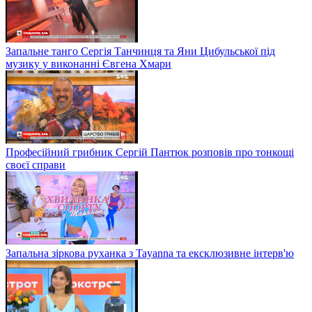
Запальне танго Сергія Танчинця та Яни Цибульської під
музику у виконанні Євгена Хмари
Професійний грибник Сергій Пантюк розповів про тонкощі
своєї справи
Запальна зіркова руханка з Tayanna та ексклюзивне інтерв'ю