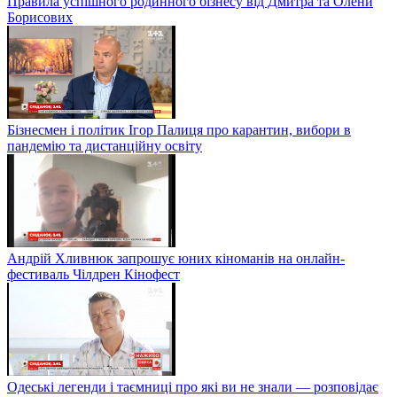
Правила успішного родинного бізнесу від Дмитра та Олени
Борисових
Бізнесмен і політик Ігор Палиця про карантин, вибори в
пандемію та дистанційну освіту
Андрій Хливнюк запрошує юних кіноманів на онлайн-
фестиваль Чілдрен Кінофест
Одеські легенди і таємниці про які ви не знали — розповідає