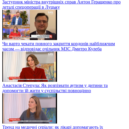
Заступник міністра внутрішніх справ Антон Геращенко про
деталі спецоперації в Луцьку
Чи варто чекати повного закриття кордонів найближчим
часом — відповідає очільник МЗС Дмитро Кулеба
Анастасія Степула: Як розпізнати аутизм у дитини та
допомогти їй жити у суспільстві повноцінно
Тренд на медичні серіали: як лікарі допомагають їх