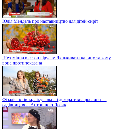
Юлія Мендель про наставництво для дітей-сиріт
Незамінна в сезон вірусів: Як вживати калину та кому
вона протипоказана
Фізаліс: їстівна, лікувальна і декоративна рослина —
садівництво з Антоніною Лесик