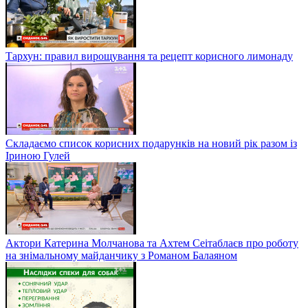
Тархун: правил вирощування та рецепт корисного лимонаду
Складаємо список корисних подарунків на новий рік разом із
Іриною Гулей
Актори Катерина Молчанова та Ахтем Сеітаблаєв про роботу
на знімальному майданчику з Романом Балаяном