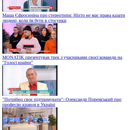
Маша Єфросиніна про стереотипи: Ніхто не має права казати
людині, коли їм бути в стосунки
MONATIK презентував трек з учасниками своєї команди на
"Голосі країни"
"Потрібно своє підтримувати": Олександр Поремський про
професію кравця в Україні