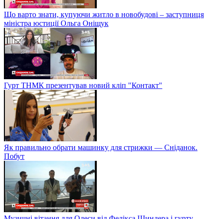
Що варто знати, купуючи житло в новобудові – заступниця
міністра юстиції Ольга Оніщук
Гурт ТНМК презентував новий кліп "Контакт"
Як правильно обрати машинку для стрижки — Сніданок.
Побут
Музичні вітання для Одеси від Фелікса Шиндера і гурту