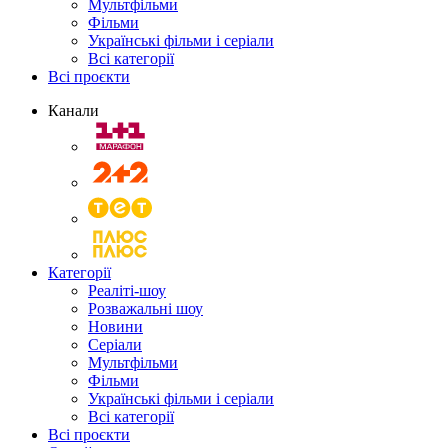
Мультфільми
Фільми
Українські фільми і серіали
Всі категорії
Всі проєкти
Канали
Категорії
Реаліті-шоу
Розважальні шоу
Новини
Серіали
Мультфільми
Фільми
Українські фільми і серіали
Всі категорії
Всі проєкти