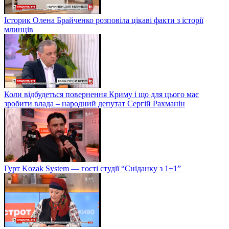
Історик Олена Брайченко розповіла цікаві факти з історії
млинців
Коли відбудеться повернення Криму і що для цього має
зробити влада – народний депутат Сергій Рахманін
Гурт Kozak System — гості студії “Сніданку з 1+1”