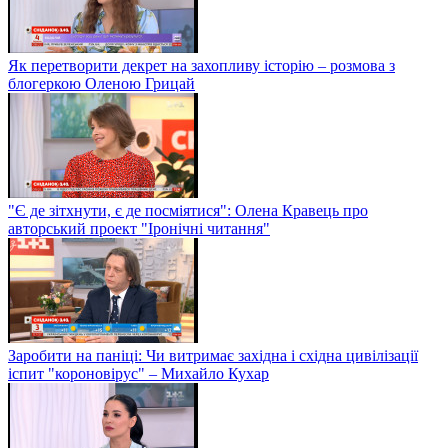
Як перетворити декрет на захопливу історію – розмова з
блогеркою Оленою Грицай
"Є де зітхнути, є де посміятися": Олена Кравець про
авторський проект "Іронічні читання"
Заробити на паніці: Чи витримає західна і східна цивілізації
іспит "короновірус" – Михайло Кухар