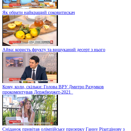
Як обрати найкращий соковитискач
Айва: користь фрукту та вишуканий десерт з нього
Кому, коли, скільки: Голова ВРУ Дмитро Разумков
прокоментував Держбюджет-2021
Сніданок привітав олімпійську призерку Ганну Різатдінову з