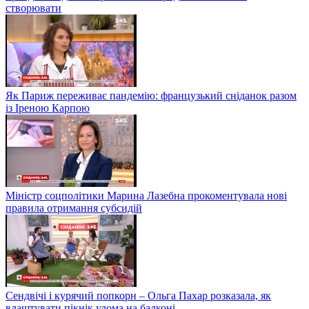
створювати
Як Париж переживає пандемію: французький сніданок разом
із Іреною Карпою
Міністр соцполітики Марина Лазебна прокоментувала нові
правила отримання субсидій
Сендвічі і курячий попкорн – Ольга Пахар розказала, як
влаштувати пікнік удома на балконі