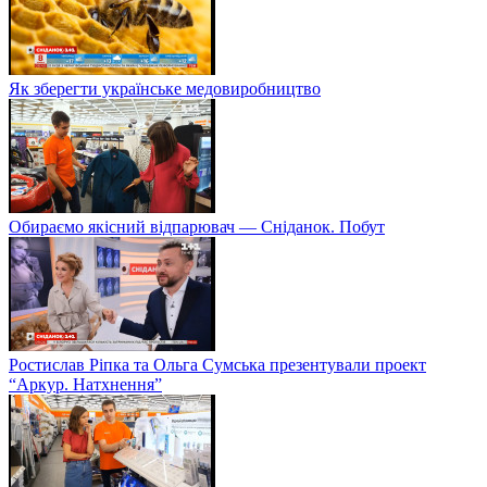
Як зберегти українське медовиробництво
Обираємо якісний відпарювач — Сніданок. Побут
Ростислав Ріпка та Ольга Сумська презентували проект
“Аркур. Натхнення”