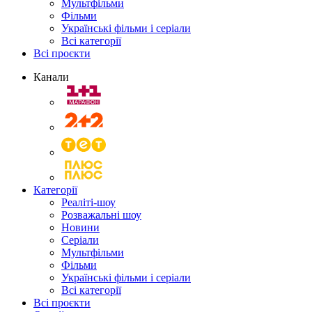
Мультфільми
Фільми
Українські фільми і серіали
Всі категорії
Всі проєкти
Канали
Категорії
Реаліті-шоу
Розважальні шоу
Новини
Серіали
Мультфільми
Фільми
Українські фільми і серіали
Всі категорії
Всі проєкти