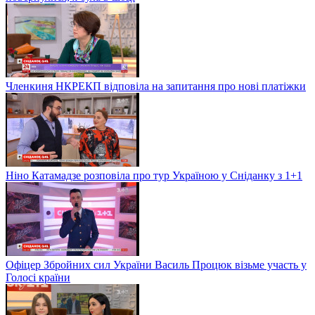
Членкиня НКРЕКП відповіла на запитання про нові платіжки
Ніно Катамадзе розповіла про тур Україною у Сніданку з 1+1
Офіцер Збройних сил України Василь Процюк візьме участь у
Голосі країни