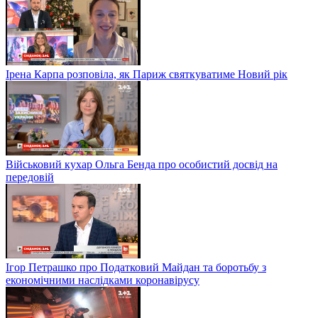
Ірена Карпа розповіла, як Париж святкуватиме Новий рік
Військовий кухар Ольга Бенда про особистий досвід на
передовій
Ігор Петрашко про Податковий Майдан та боротьбу з
економічними наслідками коронавірусу