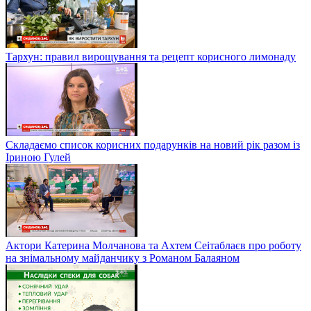
Тархун: правил вирощування та рецепт корисного лимонаду
Складаємо список корисних подарунків на новий рік разом із
Іриною Гулей
Актори Катерина Молчанова та Ахтем Сеітаблаєв про роботу
на знімальному майданчику з Романом Балаяном