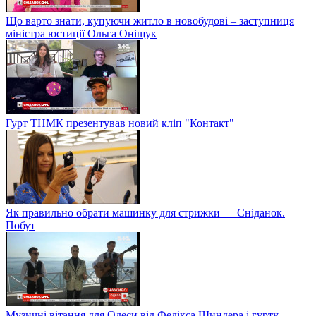
Що варто знати, купуючи житло в новобудові – заступниця
міністра юстиції Ольга Оніщук
Гурт ТНМК презентував новий кліп "Контакт"
Як правильно обрати машинку для стрижки — Сніданок.
Побут
Музичні вітання для Одеси від Фелікса Шиндера і гурту