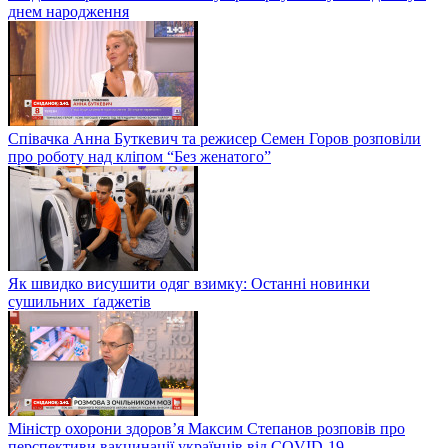
днем народження
Співачка Анна Буткевич та режисер Семен Горов розповіли
про роботу над кліпом “Без женатого”
Як швидко висушити одяг взимку: Останні новинки
сушильних ґаджетів
Міністр охорони здоров’я Максим Степанов розповів про
перспективи вакцинації українців від COVID-19