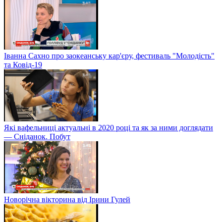
Іванна Сахно про заокеанську кар'єру, фестиваль "Молодість"
та Ковід-19
Які вафельниці актуальні в 2020 році та як за ними доглядати
— Сніданок. Побут
Новорічна вікторина від Ірини Гулей