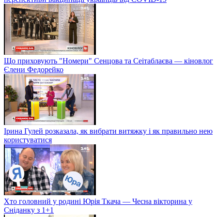
Що приховують "Номери" Сенцова та Сеітаблаєва — кіновлог
Єлени Федорейко
Ірина Гулей розказала, як вибрати витяжку і як правильно нею
користуватися
Хто головний у родині Юрія Ткача — Чесна вікторина у
Сніданку з 1+1