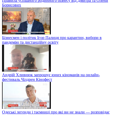
Правила успішного родинного бізнесу від Дмитра та Олени
Борисових
Бізнесмен і політик Ігор Палиця про карантин, вибори в
пандемію та дистанційну освіту
Андрій Хливнюк запрошує юних кіноманів на онлайн-
фестиваль Чілдрен Кінофест
Одеські легенди і таємниці про які ви не знали — розповідає