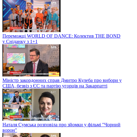
Переможці WORLD OF DANCE: Колектив THE BOND
у Сніданку з 1+1
Міністр закордонних справ Дмитро Кулеба про вибори у
США, безвіз з ЄС та партію угорців на Закарпатті
Наталя Сумська розповіла про зйомки у фільмі "Чорний
ворон"