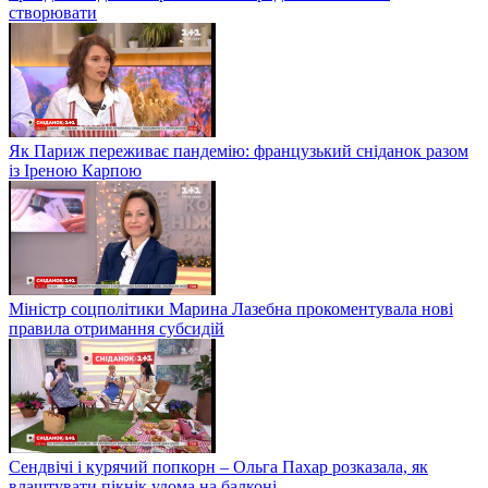
створювати
Як Париж переживає пандемію: французький сніданок разом
із Іреною Карпою
Міністр соцполітики Марина Лазебна прокоментувала нові
правила отримання субсидій
Сендвічі і курячий попкорн – Ольга Пахар розказала, як
влаштувати пікнік удома на балконі