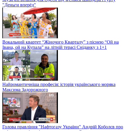
"Деньги вперёд"
Вокальний квартет “Жіночого Кварталу” з піснею “Ой на
Івана, ой на Купала” на літній терасі Сніданку з 1+1
Найромантичніша професія: історія українського моряка
Максима Задорожного
Голова правління "Нафтогазу України" Андрій Коболєв про