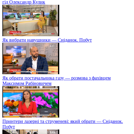
гід Олександр Кулик
Як вибрати навушники — Сніданок. Побут
Як обрати постачальника газу — розмова з фахівцем
Максимом Рабіновичем
Принтери лазерні та струменеві: який обрати — Сніданок.
Побут