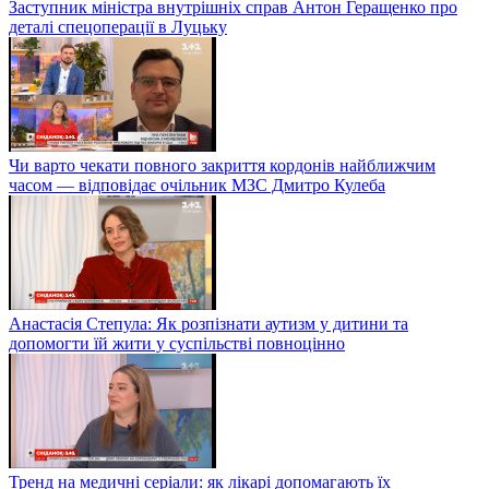
Заступник міністра внутрішніх справ Антон Геращенко про
деталі спецоперації в Луцьку
Чи варто чекати повного закриття кордонів найближчим
часом — відповідає очільник МЗС Дмитро Кулеба
Анастасія Степула: Як розпізнати аутизм у дитини та
допомогти їй жити у суспільстві повноцінно
Тренд на медичні серіали: як лікарі допомагають їх