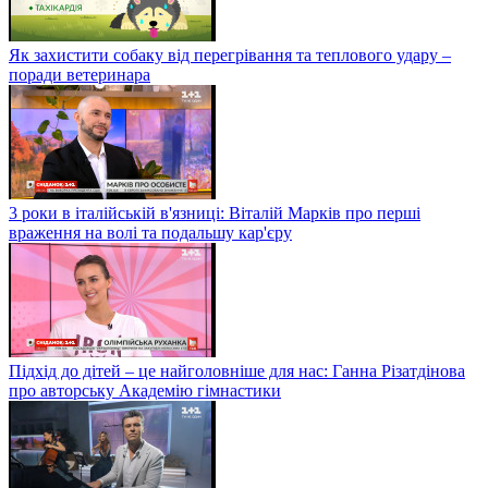
Як захистити собаку від перегрівання та теплового удару –
поради ветеринара
3 роки в італійській в'язниці: Віталій Марків про перші
враження на волі та подальшу кар'єру
Підхід до дітей – це найголовніше для нас: Ганна Різатдінова
про авторську Академію гімнастики