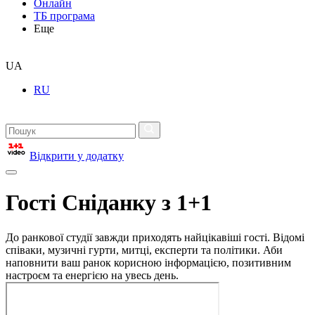
Онлайн
ТБ програма
Еще
UA
RU
Відкрити у додатку
Гості Сніданку з 1+1
До ранкової студії завжди приходять найцікавіші гості. Відомі
співаки, музичні гурти, митці, експерти та політики. Аби
наповнити ваш ранок корисною інформацією, позитивним
настроєм та енергією на увесь день.