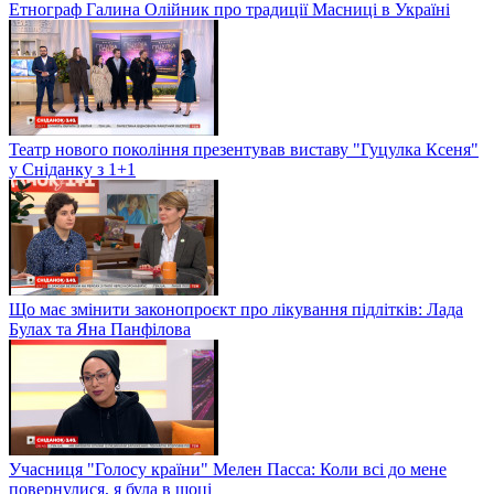
Етнограф Галина Олійник про традиції Масниці в Україні
Театр нового покоління презентував виставу "Гуцулка Ксеня"
у Сніданку з 1+1
Що має змінити законопроєкт про лікування підлітків: Лада
Булах та Яна Панфілова
Учасниця "Голосу країни" Мелен Пасса: Коли всі до мене
повернулися, я була в шоці