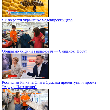
Як зберегти українське медовиробництво
Обираємо якісний відпарювач — Сніданок. Побут
Ростислав Ріпка та Ольга Сумська презентували проект
“Аркур. Натхнення”