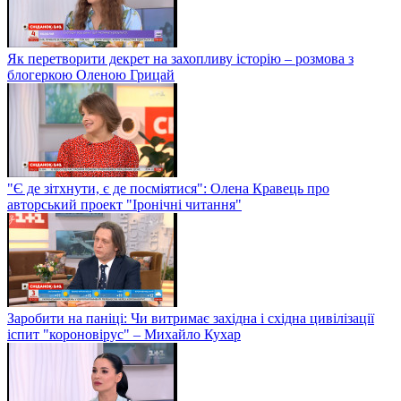
Як перетворити декрет на захопливу історію – розмова з
блогеркою Оленою Грицай
"Є де зітхнути, є де посміятися": Олена Кравець про
авторський проект "Іронічні читання"
Заробити на паніці: Чи витримає західна і східна цивілізації
іспит "короновірус" – Михайло Кухар