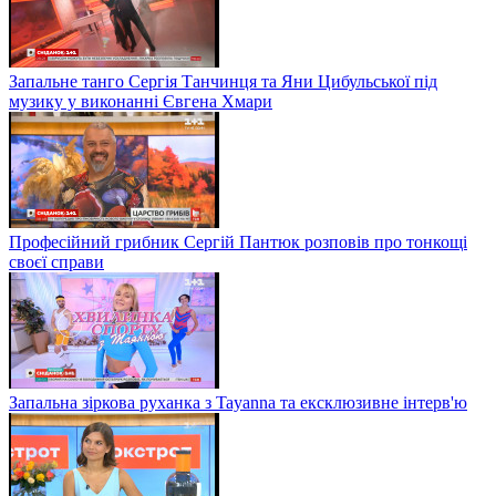
Запальне танго Сергія Танчинця та Яни Цибульської під
музику у виконанні Євгена Хмари
Професійний грибник Сергій Пантюк розповів про тонкощі
своєї справи
Запальна зіркова руханка з Tayanna та ексклюзивне інтерв'ю