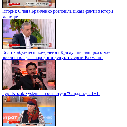
Історик Олена Брайченко розповіла цікаві факти з історії
млинців
Коли відбудеться повернення Криму і що для цього має
зробити влада – народний депутат Сергій Рахманін
Гурт Kozak System — гості студії “Сніданку з 1+1”