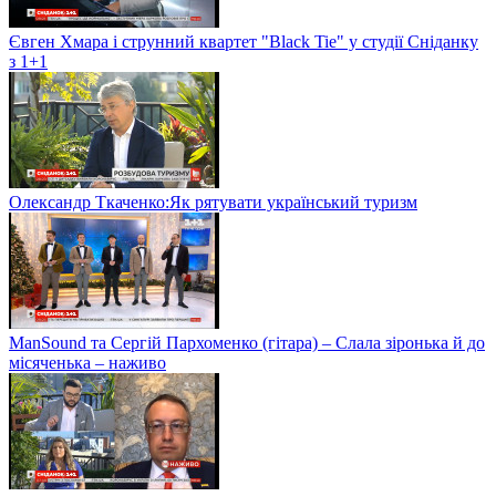
Євген Хмара і струнний квартет "Black Tie" у студії Сніданку
з 1+1
Олександр Ткаченко:Як рятувати український туризм
ManSound та Сергій Пархоменко (гітара) – Слала зіронька й до
місяченька – наживо