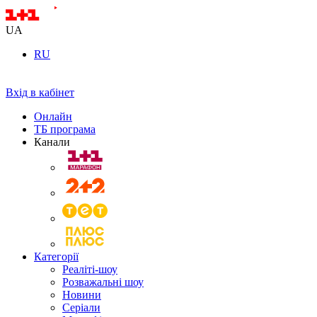
UA
RU
Вхід в кабінет
Онлайн
ТБ програма
Канали
Категорії
Реаліті-шоу
Розважальні шоу
Новини
Серіали