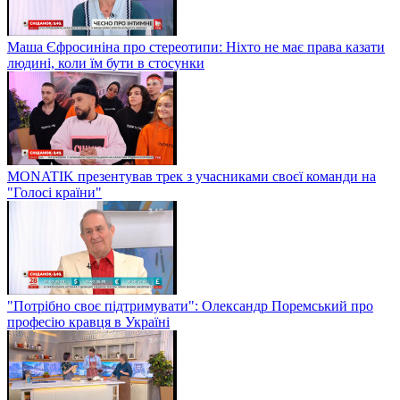
Маша Єфросиніна про стереотипи: Ніхто не має права казати
людині, коли їм бути в стосунки
MONATIK презентував трек з учасниками своєї команди на
"Голосі країни"
"Потрібно своє підтримувати": Олександр Поремський про
професію кравця в Україні