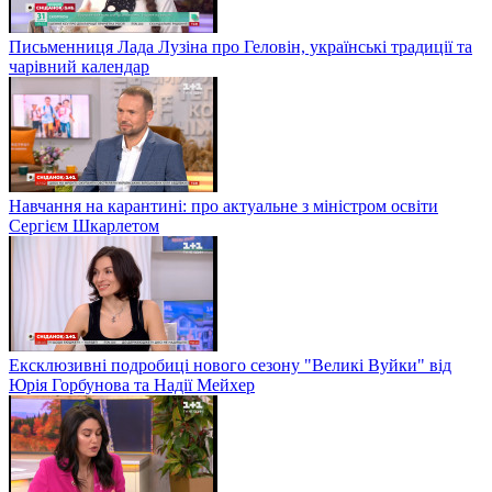
Письменниця Лада Лузіна про Геловін, українські традиції та
чарівний календар
Навчання на карантині: про актуальне з міністром освіти
Сергієм Шкарлетом
Ексклюзивні подробиці нового сезону "Великі Вуйки" від
Юрія Горбунова та Надії Мейхер