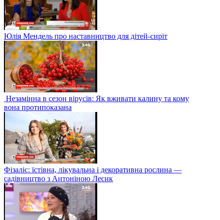
Юлія Мендель про наставництво для дітей-сиріт
Незамінна в сезон вірусів: Як вживати калину та кому
вона протипоказана
Фізаліс: їстівна, лікувальна і декоративна рослина —
садівництво з Антоніною Лесик