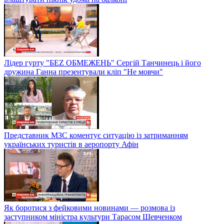
Лідер гурту "БЕZ ОБМЕЖЕНЬ" Сергій Танчинець і його
дружина Ганна презентували кліп "Не мовчи"
Представник МЗС коментує ситуацію із затриманням
українських туристів в аеропорту Афін
Як боротися з фейковими новинами — розмова із
заступником міністра культури Тарасом Шевченком