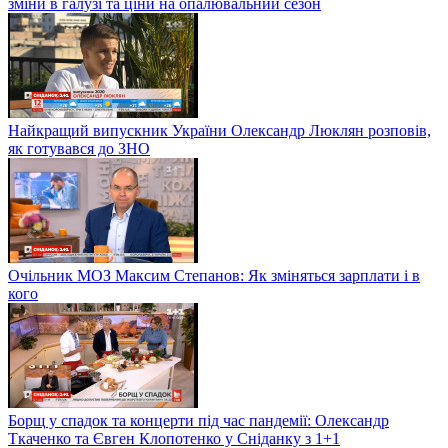
зміни в галузі та ціни на опалювальний сезон
Найкращий випускник України Олександр Люклян розповів,
як готувався до ЗНО
Очільник МОЗ Максим Степанов: Як зміняться зарплати і в
кого
Борщ у спадок та концерти під час пандемії: Олександр
Ткаченко та Євген Клопотенко у Сніданку з 1+1