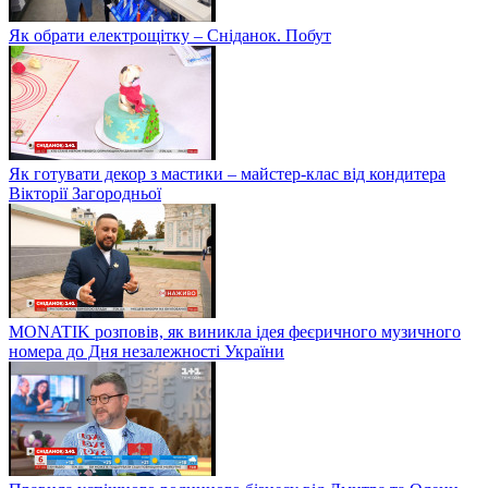
Як обрати електрощітку – Сніданок. Побут
Як готувати декор з мастики – майстер-клас від кондитера
Вікторії Загородньої
MONATIK розповів, як виникла ідея феєричного музичного
номера до Дня незалежності України