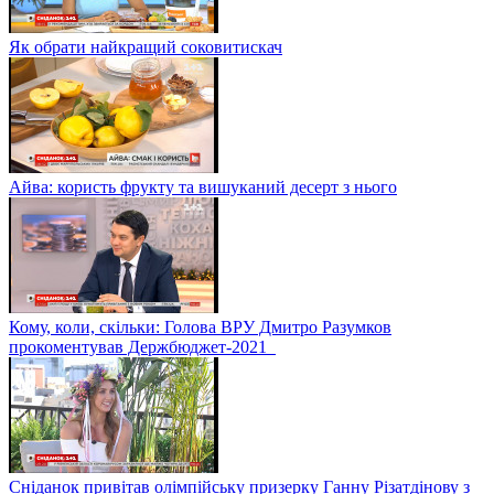
Як обрати найкращий соковитискач
Айва: користь фрукту та вишуканий десерт з нього
Кому, коли, скільки: Голова ВРУ Дмитро Разумков
прокоментував Держбюджет-2021
Сніданок привітав олімпійську призерку Ганну Різатдінову з