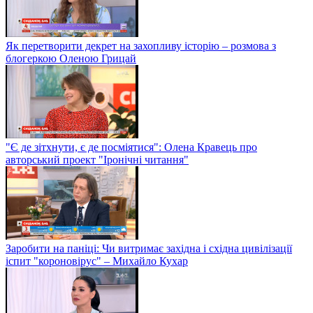
Як перетворити декрет на захопливу історію – розмова з
блогеркою Оленою Грицай
"Є де зітхнути, є де посміятися": Олена Кравець про
авторський проект "Іронічні читання"
Заробити на паніці: Чи витримає західна і східна цивілізації
іспит "короновірус" – Михайло Кухар