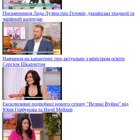
Письменниця Лада Лузіна про Геловін, українські традиції та
чарівний календар
Навчання на карантині: про актуальне з міністром освіти
Сергієм Шкарлетом
Ексклюзивні подробиці нового сезону "Великі Вуйки" від
Юрія Горбунова та Надії Мейхер