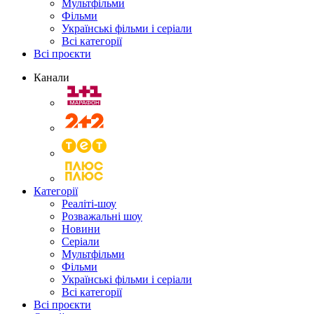
Мультфільми
Фільми
Українські фільми і серіали
Всі категорії
Всі проєкти
Канали
Категорії
Реаліті-шоу
Розважальні шоу
Новини
Серіали
Мультфільми
Фільми
Українські фільми і серіали
Всі категорії
Всі проєкти