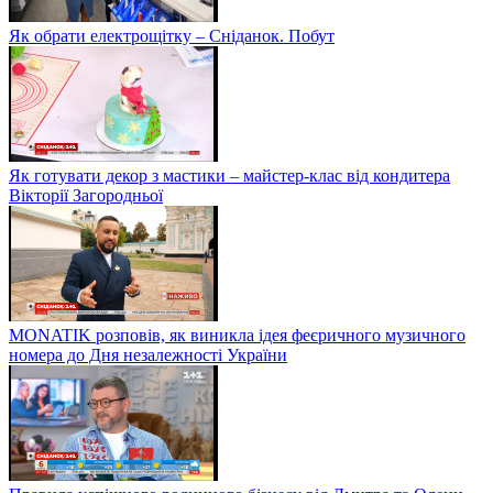
Як обрати електрощітку – Сніданок. Побут
Як готувати декор з мастики – майстер-клас від кондитера
Вікторії Загородньої
MONATIK розповів, як виникла ідея феєричного музичного
номера до Дня незалежності України