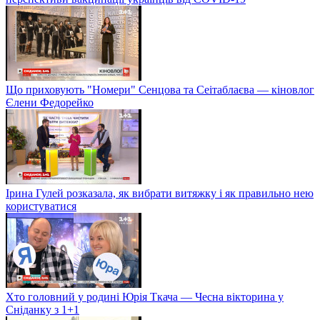
Що приховують "Номери" Сенцова та Сеітаблаєва — кіновлог
Єлени Федорейко
Ірина Гулей розказала, як вибрати витяжку і як правильно нею
користуватися
Хто головний у родині Юрія Ткача — Чесна вікторина у
Сніданку з 1+1