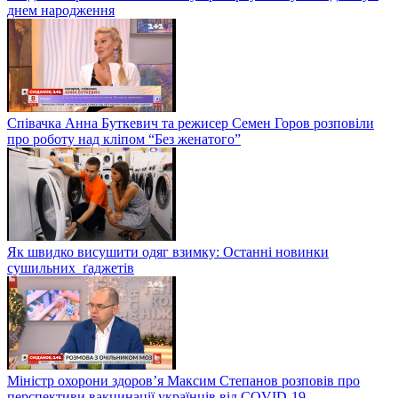
днем народження
Співачка Анна Буткевич та режисер Семен Горов розповіли
про роботу над кліпом “Без женатого”
Як швидко висушити одяг взимку: Останні новинки
сушильних ґаджетів
Міністр охорони здоров’я Максим Степанов розповів про
перспективи вакцинації українців від COVID-19