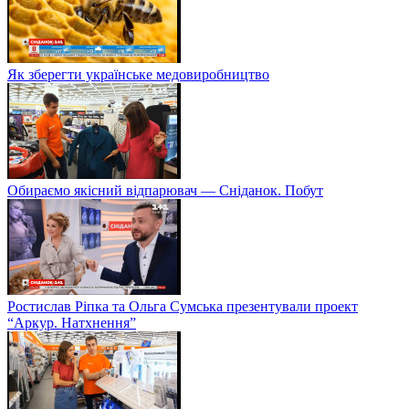
Як зберегти українське медовиробництво
Обираємо якісний відпарювач — Сніданок. Побут
Ростислав Ріпка та Ольга Сумська презентували проект
“Аркур. Натхнення”