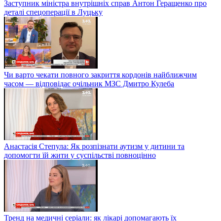
Заступник міністра внутрішніх справ Антон Геращенко про
деталі спецоперації в Луцьку
Чи варто чекати повного закриття кордонів найближчим
часом — відповідає очільник МЗС Дмитро Кулеба
Анастасія Степула: Як розпізнати аутизм у дитини та
допомогти їй жити у суспільстві повноцінно
Тренд на медичні серіали: як лікарі допомагають їх