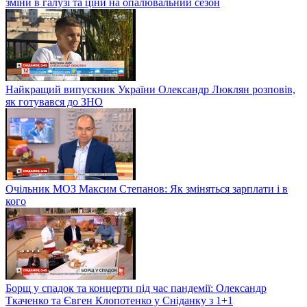
зміни в галузі та ціни на опалювальний сезон
Найкращий випускник України Олександр Люклян розповів,
як готувався до ЗНО
Очільник МОЗ Максим Степанов: Як зміняться зарплати і в
кого
Борщ у спадок та концерти під час пандемії: Олександр
Ткаченко та Євген Клопотенко у Сніданку з 1+1