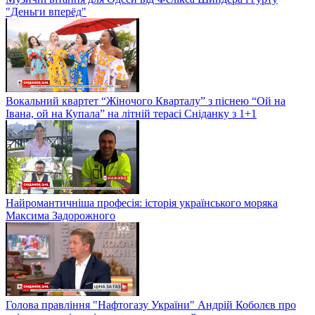
"Деньги вперёд"
Вокальний квартет “Жіночого Кварталу” з піснею “Ой на
Івана, ой на Купала” на літній терасі Сніданку з 1+1
Найромантичніша професія: історія українського моряка
Максима Задорожного
Голова правління "Нафтогазу України" Андрій Коболєв про