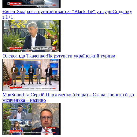
Євген Хмара і струнний квартет "Black Tie" у студії Сніданку
з 1+1
Олександр Ткаченко:Як рятувати український туризм
ManSound та Сергій Пархоменко (гітара) – Слала зіронька й до
місяченька – наживо