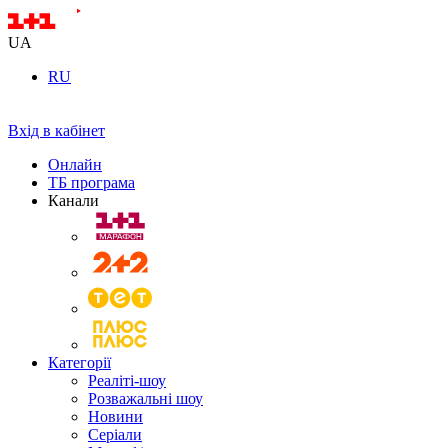
UA
RU
Вхід в кабінет
Онлайн
ТБ програма
Канали
Категорії
Реаліті-шоу
Розважальні шоу
Новини
Серіали