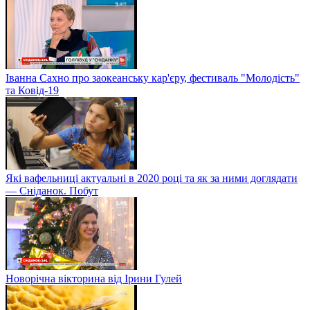
Іванна Сахно про заокеанську кар'єру, фестиваль "Молодість"
та Ковід-19
Які вафельниці актуальні в 2020 році та як за ними доглядати
— Сніданок. Побут
Новорічна вікторина від Ірини Гулей