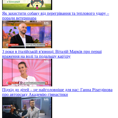
Як захистити собаку від перегрівання та теплового удару –
поради ветеринара
3 роки в італійській в'язниці: Віталій Марків про перші
враження на волі та подальшу кар'єру
Підхід до дітей – це найголовніше для нас: Ганна Різатдінова
про авторську Академію гімнастики