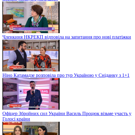
Членкиня НКРЕКП відповіла на запитання про нові платіжки
Ніно Катамадзе розповіла про тур Україною у Сніданку з 1+1
Офіцер Збройних сил України Василь Процюк візьме участь у
Голосі країни