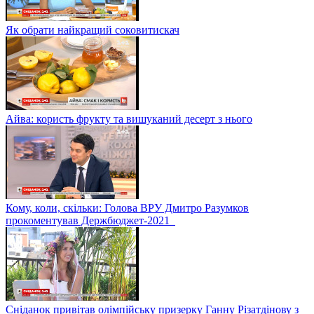
Як обрати найкращий соковитискач
Айва: користь фрукту та вишуканий десерт з нього
Кому, коли, скільки: Голова ВРУ Дмитро Разумков
прокоментував Держбюджет-2021
Сніданок привітав олімпійську призерку Ганну Різатдінову з