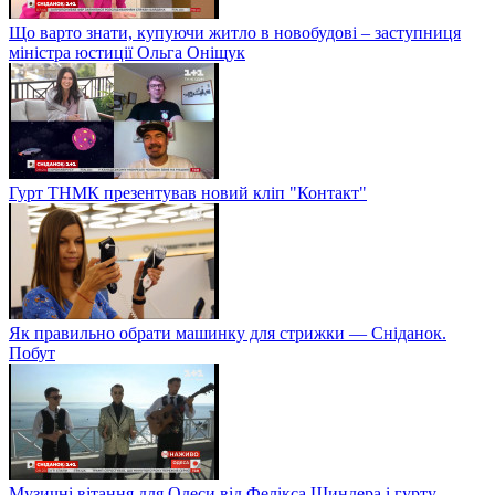
Що варто знати, купуючи житло в новобудові – заступниця
міністра юстиції Ольга Оніщук
Гурт ТНМК презентував новий кліп "Контакт"
Як правильно обрати машинку для стрижки — Сніданок.
Побут
Музичні вітання для Одеси від Фелікса Шиндера і гурту