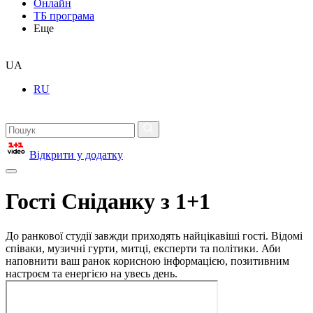
Онлайн
ТБ програма
Еще
UA
RU
Відкрити у додатку
Гості Сніданку з 1+1
До ранкової студії завжди приходять найцікавіші гості. Відомі
співаки, музичні гурти, митці, експерти та політики. Аби
наповнити ваш ранок корисною інформацією, позитивним
настроєм та енергією на увесь день.