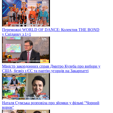
Переможці WORLD OF DANCE: Колектив THE BOND
у Сніданку з 1+1
Міністр закордонних справ Дмитро Кулеба про вибори у
США, безвіз з ЄС та партію угорців на Закарпатті
Наталя Сумська розповіла про зйомки у фільмі "Чорний
ворон"