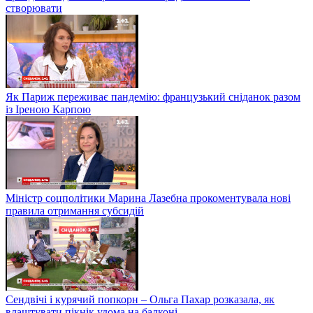
створювати
Як Париж переживає пандемію: французький сніданок разом
із Іреною Карпою
Міністр соцполітики Марина Лазебна прокоментувала нові
правила отримання субсидій
Сендвічі і курячий попкорн – Ольга Пахар розказала, як
влаштувати пікнік удома на балконі