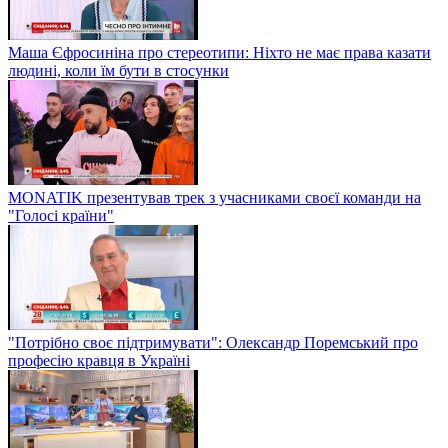
Маша Єфросиніна про стереотипи: Ніхто не має права казати
людині, коли їм бути в стосунки
MONATIK презентував трек з учасниками своєї команди на
"Голосі країни"
"Потрібно своє підтримувати": Олександр Поремський про
професію кравця в Україні