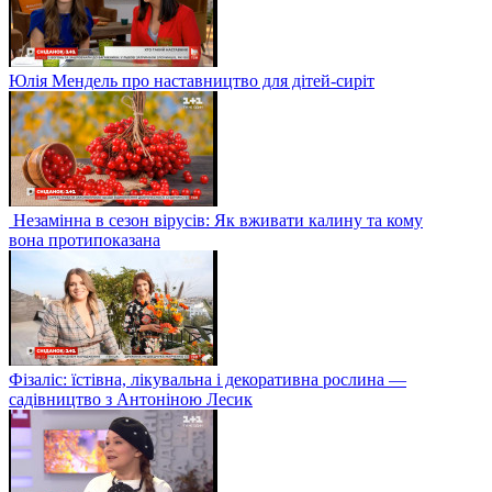
Юлія Мендель про наставництво для дітей-сиріт
Незамінна в сезон вірусів: Як вживати калину та кому
вона протипоказана
Фізаліс: їстівна, лікувальна і декоративна рослина —
садівництво з Антоніною Лесик