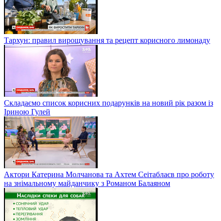
Тархун: правил вирощування та рецепт корисного лимонаду
Складаємо список корисних подарунків на новий рік разом із
Іриною Гулей
Актори Катерина Молчанова та Ахтем Сеітаблаєв про роботу
на знімальному майданчику з Романом Балаяном