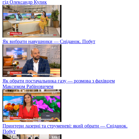
гід Олександр Кулик
Як вибрати навушники — Сніданок. Побут
Як обрати постачальника газу — розмова з фахівцем
Максимом Рабіновичем
Принтери лазерні та струменеві: який обрати — Сніданок.
Побут