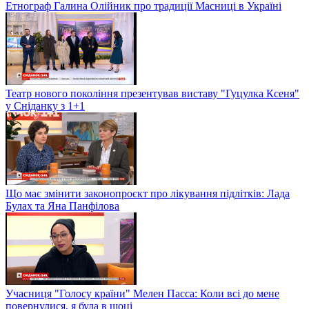
Етнограф Галина Олійник про традиції Масниці в Україні
Театр нового покоління презентував виставу "Гуцулка Ксеня"
у Сніданку з 1+1
Що має змінити законопроєкт про лікування підлітків: Лада
Булах та Яна Панфілова
Учасниця "Голосу країни" Мелен Пасса: Коли всі до мене
повернулися, я була в шоці