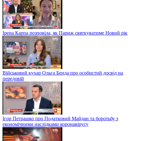
Ірена Карпа розповіла, як Париж святкуватиме Новий рік
Військовий кухар Ольга Бенда про особистий досвід на
передовій
Ігор Петрашко про Податковий Майдан та боротьбу з
економічними наслідками коронавірусу