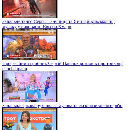
Запальне танго Сергія Танчинця та Яни Цибульської під
музику у виконанні Євгена Хмари
Професійний грибник Сергій Пантюк розповів про тонкощі
своєї справи
Запальна зіркова руханка з Tayanna та ексклюзивне інтерв'ю