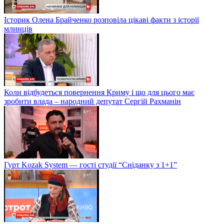
Історик Олена Брайченко розповіла цікаві факти з історії
млинців
Коли відбудеться повернення Криму і що для цього має
зробити влада – народний депутат Сергій Рахманін
Гурт Kozak System — гості студії “Сніданку з 1+1”