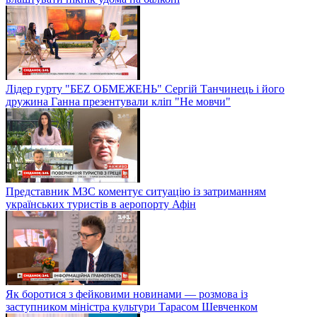
Лідер гурту "БЕZ ОБМЕЖЕНЬ" Сергій Танчинець і його
дружина Ганна презентували кліп "Не мовчи"
Представник МЗС коментує ситуацію із затриманням
українських туристів в аеропорту Афін
Як боротися з фейковими новинами — розмова із
заступником міністра культури Тарасом Шевченком