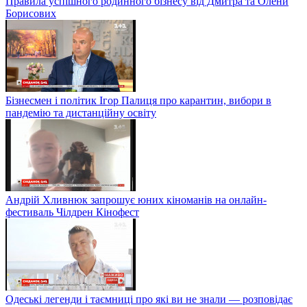
Правила успішного родинного бізнесу від Дмитра та Олени
Борисових
Бізнесмен і політик Ігор Палиця про карантин, вибори в
пандемію та дистанційну освіту
Андрій Хливнюк запрошує юних кіноманів на онлайн-
фестиваль Чілдрен Кінофест
Одеські легенди і таємниці про які ви не знали — розповідає