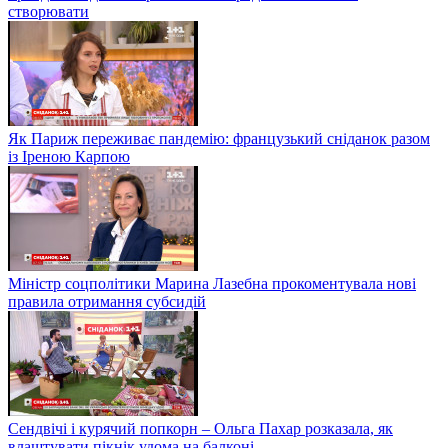
створювати
Як Париж переживає пандемію: французький сніданок разом
із Іреною Карпою
Міністр соцполітики Марина Лазебна прокоментувала нові
правила отримання субсидій
Сендвічі і курячий попкорн – Ольга Пахар розказала, як
влаштувати пікнік удома на балконі