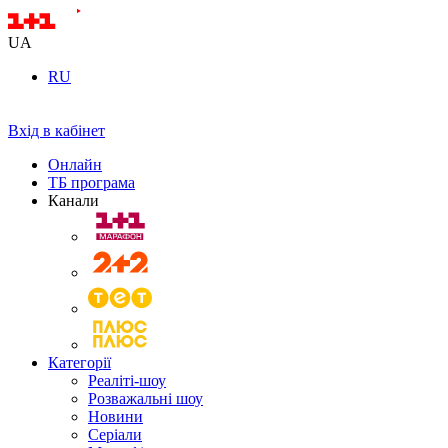
UA
RU
Вхід в кабінет
Онлайн
ТБ програма
Канали
Категорії
Реаліті-шоу
Розважальні шоу
Новини
Серіали