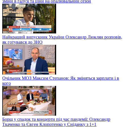
зміни в галузі та ціни на опалювальний сезон
Найкращий випускник України Олександр Люклян розповів,
як готувався до ЗНО
Очільник МОЗ Максим Степанов: Як зміняться зарплати і в
кого
Борщ у спадок та концерти під час пандемії: Олександр
Ткаченко та Євген Клопотенко у Сніданку з 1+1