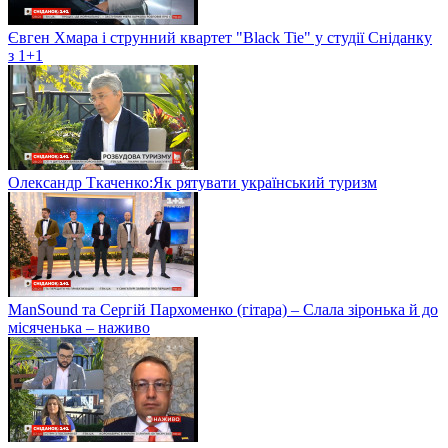
Євген Хмара і струнний квартет "Black Tie" у студії Сніданку
з 1+1
Олександр Ткаченко:Як рятувати український туризм
ManSound та Сергій Пархоменко (гітара) – Слала зіронька й до
місяченька – наживо