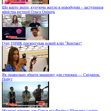
Що варто знати, купуючи житло в новобудові – заступниця
міністра юстиції Ольга Оніщук
Гурт ТНМК презентував новий кліп "Контакт"
Як правильно обрати машинку для стрижки — Сніданок.
Побут
Музичні вітання для Одеси від Фелікса Шиндера і гурту