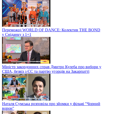
Переможці WORLD OF DANCE: Колектив THE BOND
у Сніданку з 1+1
Міністр закордонних справ Дмитро Кулеба про вибори у
США, безвіз з ЄС та партію угорців на Закарпатті
Наталя Сумська розповіла про зйомки у фільмі "Чорний
ворон"