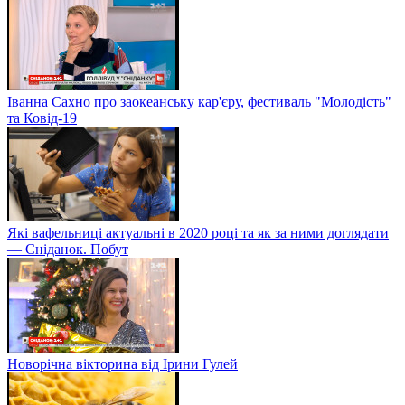
Іванна Сахно про заокеанську кар'єру, фестиваль "Молодість"
та Ковід-19
Які вафельниці актуальні в 2020 році та як за ними доглядати
— Сніданок. Побут
Новорічна вікторина від Ірини Гулей