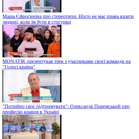
Маша Єфросиніна про стереотипи: Ніхто не має права казати
людині, коли їм бути в стосунки
MONATIK презентував трек з учасниками своєї команди на
"Голосі країни"
"Потрібно своє підтримувати": Олександр Поремський про
професію кравця в Україні