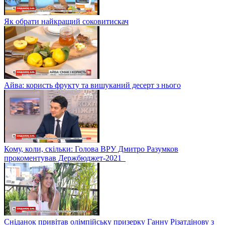
Як обрати найкращий соковитискач
Айва: користь фрукту та вишуканий десерт з нього
Кому, коли, скільки: Голова ВРУ Дмитро Разумков
прокоментував Держбюджет-2021
Сніданок привітав олімпійську призерку Ганну Різатдінову з