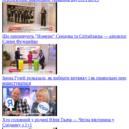
Що приховують "Номери" Сенцова та Сеітаблаєва — кіновлог
Єлени Федорейко
Ірина Гулей розказала, як вибрати витяжку і як правильно нею
користуватися
Хто головний у родині Юрія Ткача — Чесна вікторина у
Сніданку з 1+1