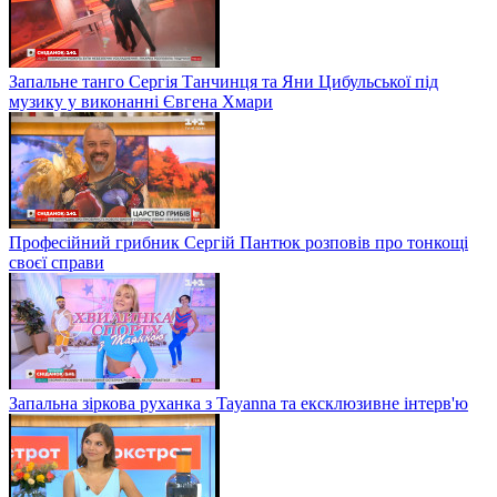
Запальне танго Сергія Танчинця та Яни Цибульської під
музику у виконанні Євгена Хмари
Професійний грибник Сергій Пантюк розповів про тонкощі
своєї справи
Запальна зіркова руханка з Tayanna та ексклюзивне інтерв'ю