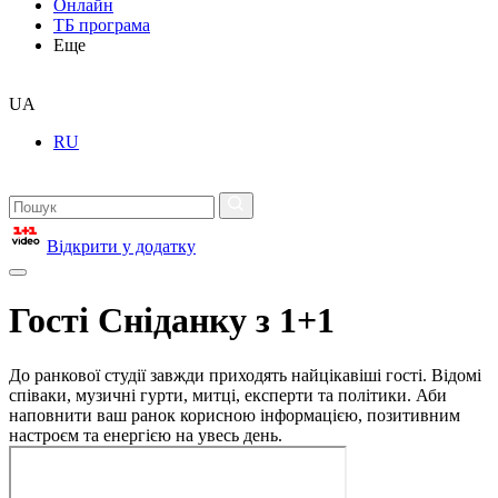
Онлайн
ТБ програма
Еще
UA
RU
Відкрити у додатку
Гості Сніданку з 1+1
До ранкової студії завжди приходять найцікавіші гості. Відомі
співаки, музичні гурти, митці, експерти та політики. Аби
наповнити ваш ранок корисною інформацією, позитивним
настроєм та енергією на увесь день.