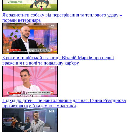
Як захистити собаку від перегрівання та теплового удару –
поради ветеринара
3 роки в італійській в'язниці: Віталій Марків про перші
враження на волі та подальшу кар'єру
Підхід до дітей – це найголовніше для нас: Ганна Різатдінова
про авторську Академію гімнастики