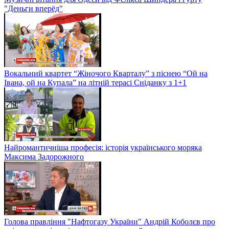
"Деньги вперёд"
Вокальний квартет “Жіночого Кварталу” з піснею “Ой на
Івана, ой на Купала” на літній терасі Сніданку з 1+1
Найромантичніша професія: історія українського моряка
Максима Задорожного
Голова правління "Нафтогазу України" Андрій Коболєв про