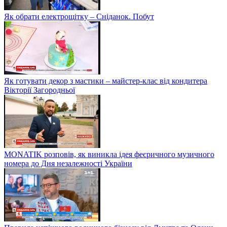
Як обрати електрощітку – Сніданок. Побут
Як готувати декор з мастики – майстер-клас від кондитера
Вікторії Загородньої
MONATIK розповів, як виникла ідея феєричного музичного
номера до Дня незалежності України