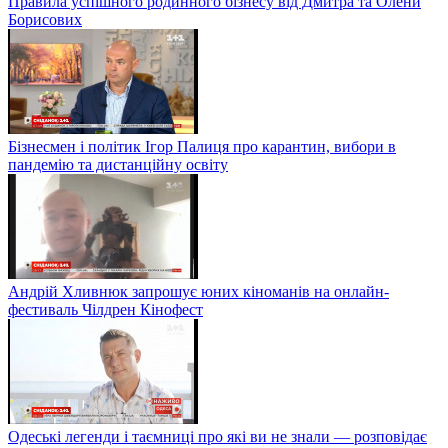
Правила успішного родинного бізнесу від Дмитра та Олени
Борисових
Бізнесмен і політик Ігор Палиця про карантин, вибори в
пандемію та дистанційну освіту
Андрій Хливнюк запрошує юних кіноманів на онлайн-
фестиваль Чілдрен Кінофест
Одеські легенди і таємниці про які ви не знали — розповідає