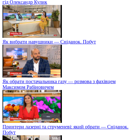
гід Олександр Кулик
Як вибрати навушники — Сніданок. Побут
Як обрати постачальника газу — розмова з фахівцем
Максимом Рабіновичем
Принтери лазерні та струменеві: який обрати — Сніданок.
Побут