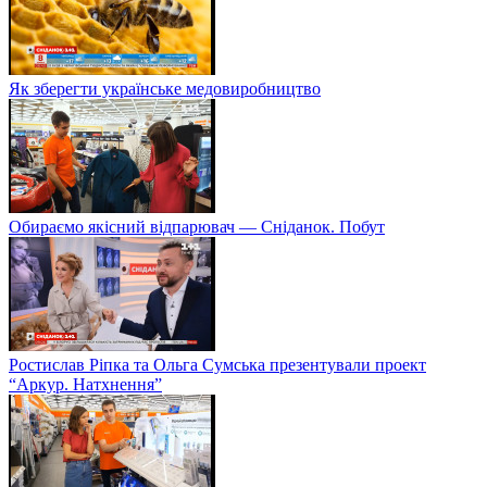
Як зберегти українське медовиробництво
Обираємо якісний відпарювач — Сніданок. Побут
Ростислав Ріпка та Ольга Сумська презентували проект
“Аркур. Натхнення”