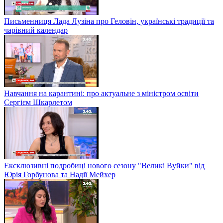
Письменниця Лада Лузіна про Геловін, українські традиції та
чарівний календар
Навчання на карантині: про актуальне з міністром освіти
Сергієм Шкарлетом
Ексклюзивні подробиці нового сезону "Великі Вуйки" від
Юрія Горбунова та Надії Мейхер