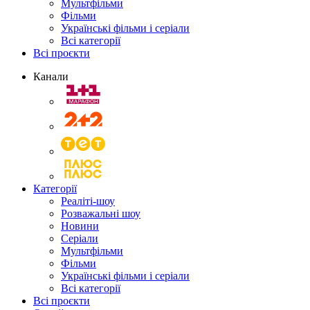
Мультфільми
Фільми
Українські фільми і серіали
Всі категорії
Всі проєкти
Канали
Категорії
Реаліті-шоу
Розважальні шоу
Новини
Серіали
Мультфільми
Фільми
Українські фільми і серіали
Всі категорії
Всі проєкти