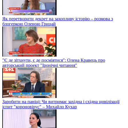
Як перетворити декрет на захопливу історію – розмова з
блогеркою Оленою Грицай
"Є де зітхнути, є де посміятися": Олена Кравець про
авторський проект "Іронічні читання"
Заробити на паніці: Чи витримає західна і східна цивілізації
іспит "короновірус" – Михайло Кухар