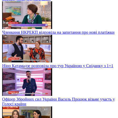
Членкиня НКРЕКП відповіла на запитання про нові платіжки
Ніно Катамадзе розповіла про тур Україною у Сніданку з 1+1
Офіцер Збройних сил України Василь Процюк візьме участь у
Голосі країни