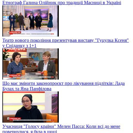
Етнограф Галина Олійник про традиції Масниці в Україні
Театр нового покоління презентував виставу "Гуцулка Ксеня"
у Сніданку з 1+1
Що має змінити законопроєкт про лікування підлітків: Лада
Булах та Яна Панфілова
Учасниця "Голосу країни" Мелен Пасса: Коли всі до мене
повернулися, я була в шоці