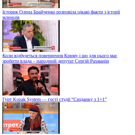
Історик Олена Брайченко розповіла цікаві факти з історії
млинців
Коли відбудеться повернення Криму і що для цього має
зробити влада – народний депутат Сергій Рахманін
Гурт Kozak System — гості студії “Сніданку з 1+1”