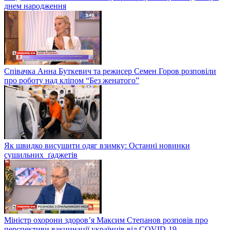
днем народження
Співачка Анна Буткевич та режисер Семен Горов розповіли
про роботу над кліпом “Без женатого”
Як швидко висушити одяг взимку: Останні новинки
сушильних ґаджетів
Міністр охорони здоров’я Максим Степанов розповів про
перспективи вакцинації українців від COVID-19