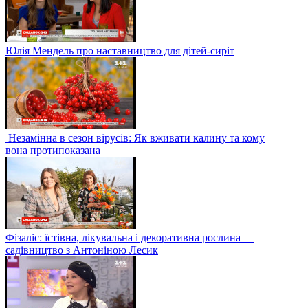
Юлія Мендель про наставництво для дітей-сиріт
Незамінна в сезон вірусів: Як вживати калину та кому
вона протипоказана
Фізаліс: їстівна, лікувальна і декоративна рослина —
садівництво з Антоніною Лесик