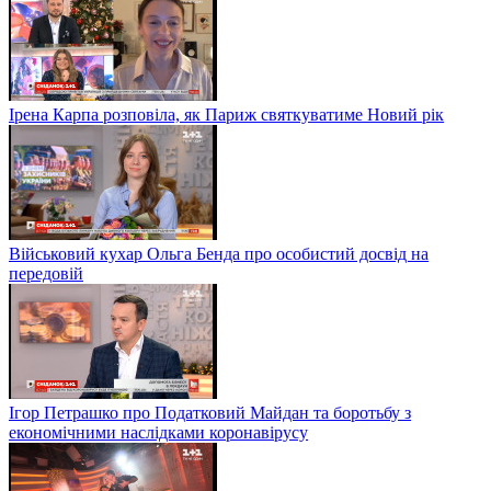
Ірена Карпа розповіла, як Париж святкуватиме Новий рік
Військовий кухар Ольга Бенда про особистий досвід на
передовій
Ігор Петрашко про Податковий Майдан та боротьбу з
економічними наслідками коронавірусу