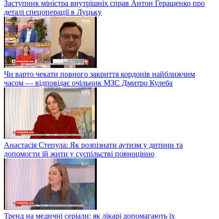
Заступник міністра внутрішніх справ Антон Геращенко про
деталі спецоперації в Луцьку
Чи варто чекати повного закриття кордонів найближчим
часом — відповідає очільник МЗС Дмитро Кулеба
Анастасія Степула: Як розпізнати аутизм у дитини та
допомогти їй жити у суспільстві повноцінно
Тренд на медичні серіали: як лікарі допомагають їх