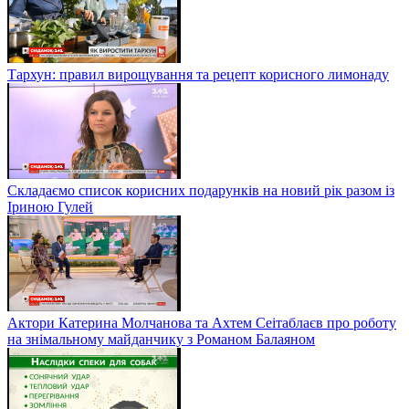
Тархун: правил вирощування та рецепт корисного лимонаду
Складаємо список корисних подарунків на новий рік разом із
Іриною Гулей
Актори Катерина Молчанова та Ахтем Сеітаблаєв про роботу
на знімальному майданчику з Романом Балаяном