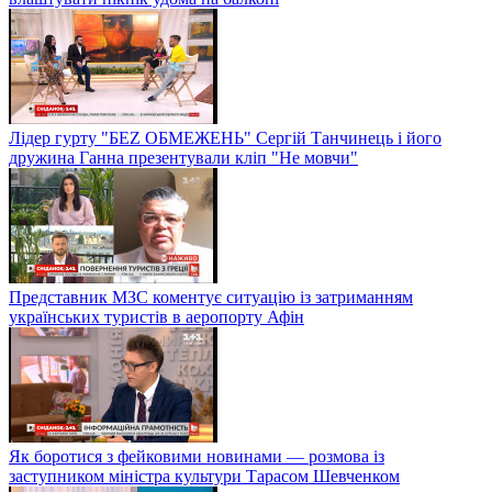
Лідер гурту "БЕZ ОБМЕЖЕНЬ" Сергій Танчинець і його
дружина Ганна презентували кліп "Не мовчи"
Представник МЗС коментує ситуацію із затриманням
українських туристів в аеропорту Афін
Як боротися з фейковими новинами — розмова із
заступником міністра культури Тарасом Шевченком