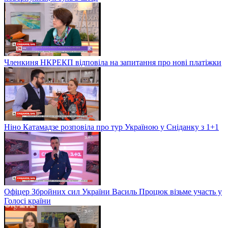
Членкиня НКРЕКП відповіла на запитання про нові платіжки
Ніно Катамадзе розповіла про тур Україною у Сніданку з 1+1
Офіцер Збройних сил України Василь Процюк візьме участь у
Голосі країни