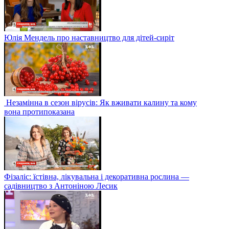
Юлія Мендель про наставництво для дітей-сиріт
Незамінна в сезон вірусів: Як вживати калину та кому
вона протипоказана
Фізаліс: їстівна, лікувальна і декоративна рослина —
садівництво з Антоніною Лесик