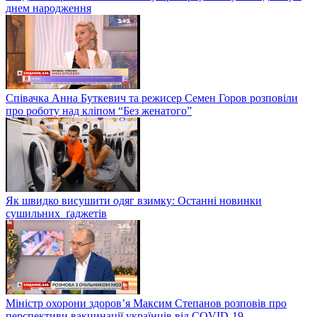
днем народження
Співачка Анна Буткевич та режисер Семен Горов розповіли
про роботу над кліпом “Без женатого”
Як швидко висушити одяг взимку: Останні новинки
сушильних ґаджетів
Міністр охорони здоров’я Максим Степанов розповів про
перспективи вакцинації українців від COVID-19