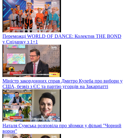
Переможці WORLD OF DANCE: Колектив THE BOND
у Сніданку з 1+1
Міністр закордонних справ Дмитро Кулеба про вибори у
США, безвіз з ЄС та партію угорців на Закарпатті
Наталя Сумська розповіла про зйомки у фільмі "Чорний
ворон"