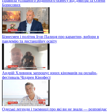
Правила успішного родинного бізнесу від Дмитра та Олени
Борисових
Бізнесмен і політик Ігор Палиця про карантин, вибори в
пандемію та дистанційну освіту
Андрій Хливнюк запрошує юних кіноманів на онлайн-
фестиваль Чілдрен Кінофест
Одеські легенди і таємниці про які ви не знали — розповідає