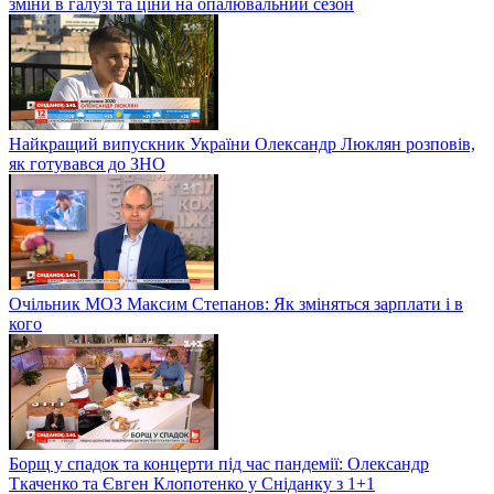
зміни в галузі та ціни на опалювальний сезон
Найкращий випускник України Олександр Люклян розповів,
як готувався до ЗНО
Очільник МОЗ Максим Степанов: Як зміняться зарплати і в
кого
Борщ у спадок та концерти під час пандемії: Олександр
Ткаченко та Євген Клопотенко у Сніданку з 1+1