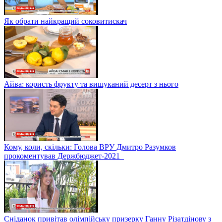
Як обрати найкращий соковитискач
Айва: користь фрукту та вишуканий десерт з нього
Кому, коли, скільки: Голова ВРУ Дмитро Разумков
прокоментував Держбюджет-2021
Сніданок привітав олімпійську призерку Ганну Різатдінову з