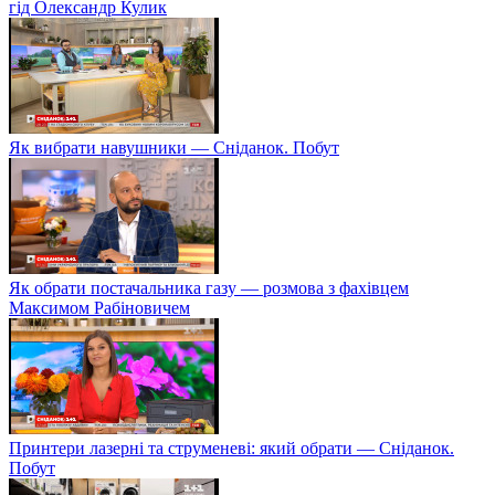
гід Олександр Кулик
Як вибрати навушники — Сніданок. Побут
Як обрати постачальника газу — розмова з фахівцем
Максимом Рабіновичем
Принтери лазерні та струменеві: який обрати — Сніданок.
Побут