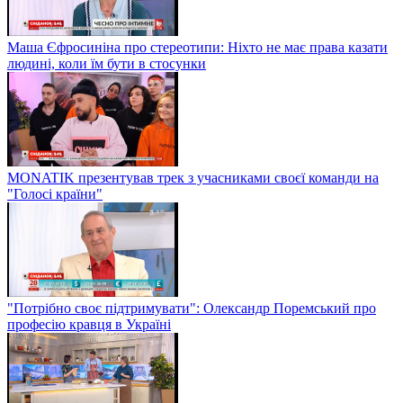
Маша Єфросиніна про стереотипи: Ніхто не має права казати
людині, коли їм бути в стосунки
MONATIK презентував трек з учасниками своєї команди на
"Голосі країни"
"Потрібно своє підтримувати": Олександр Поремський про
професію кравця в Україні