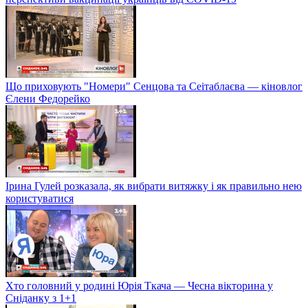
Що приховують "Номери" Сенцова та Сеітаблаєва — кіновлог
Єлени Федорейко
Ірина Гулей розказала, як вибрати витяжку і як правильно нею
користуватися
Хто головний у родині Юрія Ткача — Чесна вікторина у
Сніданку з 1+1