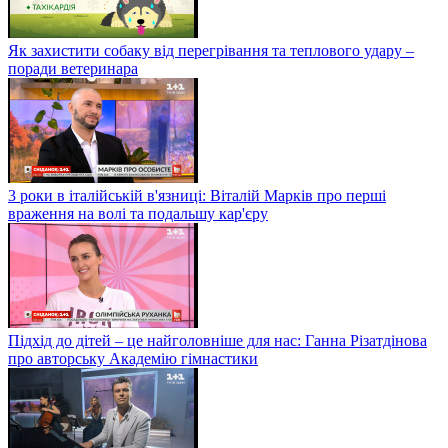
Як захистити собаку від перегрівання та теплового удару –
поради ветеринара
3 роки в італійській в'язниці: Віталій Марків про перші
враження на волі та подальшу кар'єру
Підхід до дітей – це найголовніше для нас: Ганна Різатдінова
про авторську Академію гімнастики