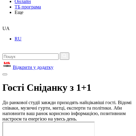
Онлайн
ТБ програма
Еще
UA
RU
Відкрити у додатку
Гості Сніданку з 1+1
До ранкової студії завжди приходять найцікавіші гості. Відомі
співаки, музичні гурти, митці, експерти та політики. Аби
наповнити ваш ранок корисною інформацією, позитивним
настроєм та енергією на увесь день.