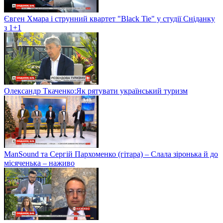
Євген Хмара і струнний квартет "Black Tie" у студії Сніданку
з 1+1
Олександр Ткаченко:Як рятувати український туризм
ManSound та Сергій Пархоменко (гітара) – Слала зіронька й до
місяченька – наживо