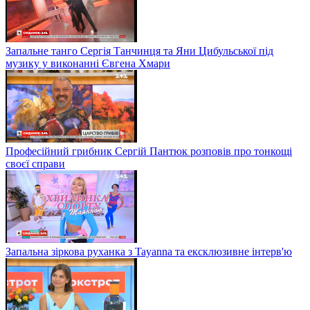
Запальне танго Сергія Танчинця та Яни Цибульської під
музику у виконанні Євгена Хмари
Професійний грибник Сергій Пантюк розповів про тонкощі
своєї справи
Запальна зіркова руханка з Tayanna та ексклюзивне інтерв'ю