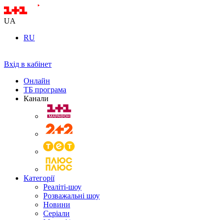
UA
RU
Вхід в кабінет
Онлайн
ТБ програма
Канали
Категорії
Реаліті-шоу
Розважальні шоу
Новини
Серіали