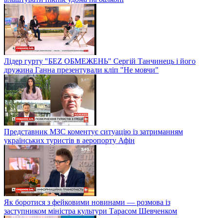
Лідер гурту "БЕZ ОБМЕЖЕНЬ" Сергій Танчинець і його
дружина Ганна презентували кліп "Не мовчи"
Представник МЗС коментує ситуацію із затриманням
українських туристів в аеропорту Афін
Як боротися з фейковими новинами — розмова із
заступником міністра культури Тарасом Шевченком