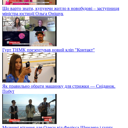
Що варто знати, купуючи житло в новобудові – заступниця
міністра юстиції Ольга Оніщук
Гурт ТНМК презентував новий кліп "Контакт"
Як правильно обрати машинку для стрижки — Сніданок.
Побут
Музичні вітання для Одеси від Фелікса Шиндера і гурту