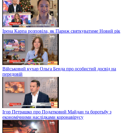
Ірена Карпа розповіла, як Париж святкуватиме Новий рік
Військовий кухар Ольга Бенда про особистий досвід на
передовій
Ігор Петрашко про Податковий Майдан та боротьбу з
економічними наслідками коронавірусу