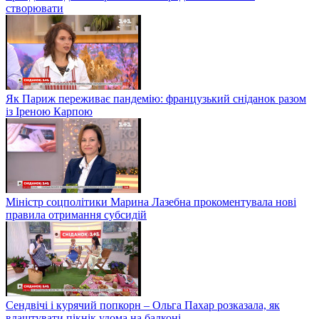
створювати
Як Париж переживає пандемію: французький сніданок разом
із Іреною Карпою
Міністр соцполітики Марина Лазебна прокоментувала нові
правила отримання субсидій
Сендвічі і курячий попкорн – Ольга Пахар розказала, як
влаштувати пікнік удома на балконі