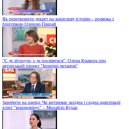
Як перетворити декрет на захопливу історію – розмова з
блогеркою Оленою Грицай
"Є де зітхнути, є де посміятися": Олена Кравець про
авторський проект "Іронічні читання"
Заробити на паніці: Чи витримає західна і східна цивілізації
іспит "короновірус" – Михайло Кухар