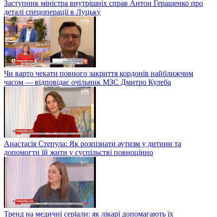
Заступник міністра внутрішніх справ Антон Геращенко про
деталі спецоперації в Луцьку
Чи варто чекати повного закриття кордонів найближчим
часом — відповідає очільник МЗС Дмитро Кулеба
Анастасія Степула: Як розпізнати аутизм у дитини та
допомогти їй жити у суспільстві повноцінно
Тренд на медичні серіали: як лікарі допомагають їх