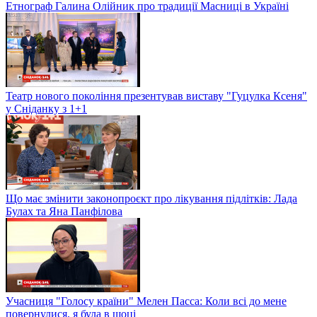
Етнограф Галина Олійник про традиції Масниці в Україні
Театр нового покоління презентував виставу "Гуцулка Ксеня"
у Сніданку з 1+1
Що має змінити законопроєкт про лікування підлітків: Лада
Булах та Яна Панфілова
Учасниця "Голосу країни" Мелен Пасса: Коли всі до мене
повернулися, я була в шоці