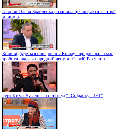
Історик Олена Брайченко розповіла цікаві факти з історії
млинців
Коли відбудеться повернення Криму і що для цього має
зробити влада – народний депутат Сергій Рахманін
Гурт Kozak System — гості студії “Сніданку з 1+1”