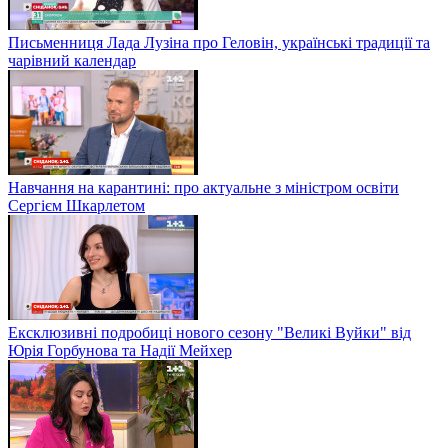
Письменниця Лада Лузіна про Геловін, українські традиції та
чарівний календар
Навчання на карантині: про актуальне з міністром освіти
Сергієм Шкарлетом
Ексклюзивні подробиці нового сезону "Великі Вуйки" від
Юрія Горбунова та Надії Мейхер