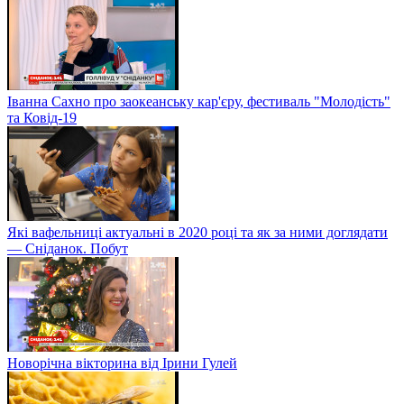
Іванна Сахно про заокеанську кар'єру, фестиваль "Молодість"
та Ковід-19
Які вафельниці актуальні в 2020 році та як за ними доглядати
— Сніданок. Побут
Новорічна вікторина від Ірини Гулей