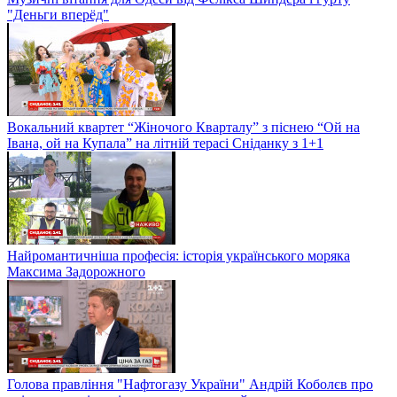
"Деньги вперёд"
Вокальний квартет “Жіночого Кварталу” з піснею “Ой на
Івана, ой на Купала” на літній терасі Сніданку з 1+1
Найромантичніша професія: історія українського моряка
Максима Задорожного
Голова правління "Нафтогазу України" Андрій Коболєв про