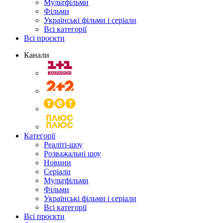
Мультфільми
Фільми
Українські фільми і серіали
Всі категорії
Всі проєкти
Канали
Категорії
Реаліті-шоу
Розважальні шоу
Новини
Серіали
Мультфільми
Фільми
Українські фільми і серіали
Всі категорії
Всі проєкти