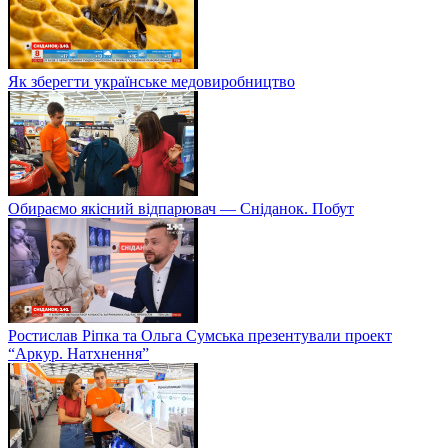
Як зберегти українське медовиробництво
Обираємо якісний відпарювач — Сніданок. Побут
Ростислав Ріпка та Ольга Сумська презентували проект
“Аркур. Натхнення”