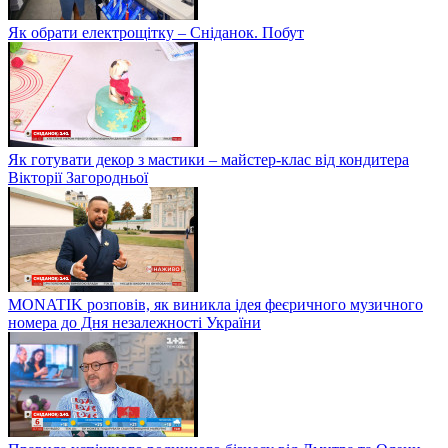
Як обрати електрощітку – Сніданок. Побут
Як готувати декор з мастики – майстер-клас від кондитера
Вікторії Загородньої
MONATIK розповів, як виникла ідея феєричного музичного
номера до Дня незалежності України