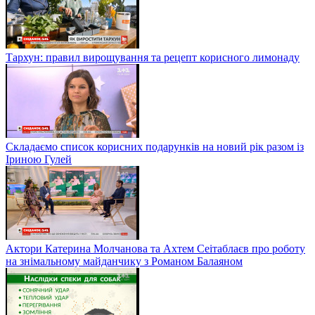
Тархун: правил вирощування та рецепт корисного лимонаду
Складаємо список корисних подарунків на новий рік разом із
Іриною Гулей
Актори Катерина Молчанова та Ахтем Сеітаблаєв про роботу
на знімальному майданчику з Романом Балаяном