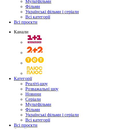
Мультфільми
Фільми
Українські фільми і серіали
Всі категорії
Всі проєкти
Канали
Категорії
Реаліті-шоу
Розважальні шоу
Новини
Серіали
Мультфільми
Фільми
Українські фільми і серіали
Всі категорії
Всі проєкти