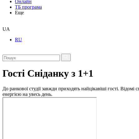
Онлайн
ТБ програма
Еще
UA
RU
Гості Сніданку з 1+1
До ранкової студії завжди приходять найцікавіші гості. Відомі
енергією на увесь день.