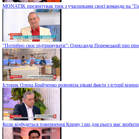
MONATIK презентував трек з учасниками своєї команди на "Го
"Потрібно своє підтримувати": Олександр Поремський про проф
Історик Олена Брайченко розповіла цікаві факти з історії млинц
Коли відбудеться повернення Криму і що для цього має зробити