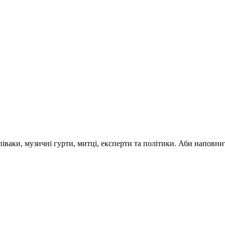
 співаки, музичні гурти, митці, експерти та політики. Аби напо