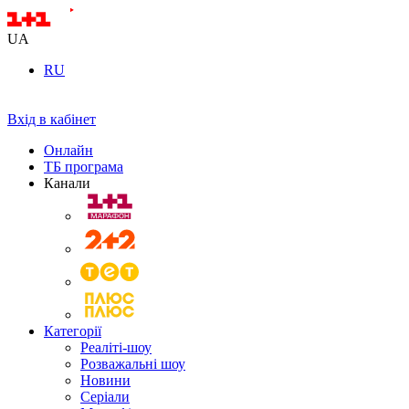
UA
RU
Вхід в кабінет
Онлайн
ТБ програма
Канали
Категорії
Реаліті-шоу
Розважальні шоу
Новини
Серіали