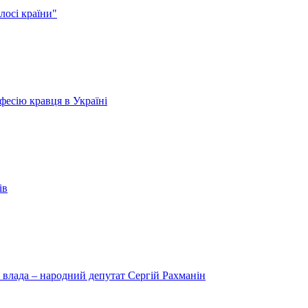
лосі країни"
есію кравця в Україні
ів
 влада – народний депутат Сергій Рахманін