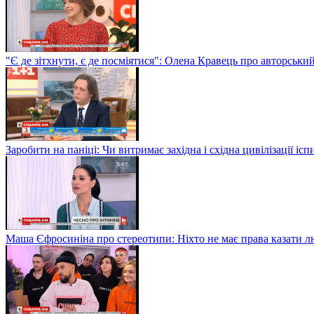
"Є де зітхнути, є де посміятися": Олена Кравець про авторськи
Заробити на паніці: Чи витримає західна і східна цивілізації і
Маша Єфросиніна про стереотипи: Ніхто не має права казати лю