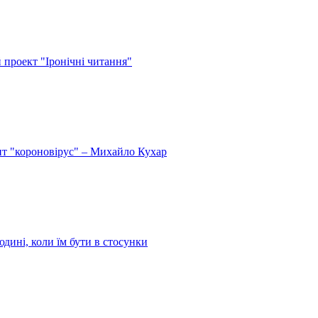
й проект "Іронічні читання"
спит "короновірус" – Михайло Кухар
дині, коли їм бути в стосунки