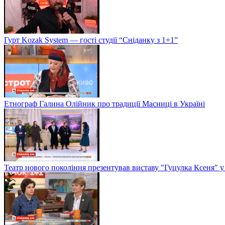
Гурт Kozak System — гості студії “Сніданку з 1+1”
Етнограф Галина Олійник про традиції Масниці в Україні
Театр нового покоління презентував виставу "Гуцулка Ксеня" у