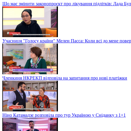
Що має змінити законопроєкт про лікування підлітків: Лада Бу
Учасниця "Голосу країни" Мелен Пасса: Коли всі до мене повер
Членкиня НКРЕКП відповіла на запитання про нові платіжки
Ніно Катамадзе розповіла про тур Україною у Сніданку з 1+1