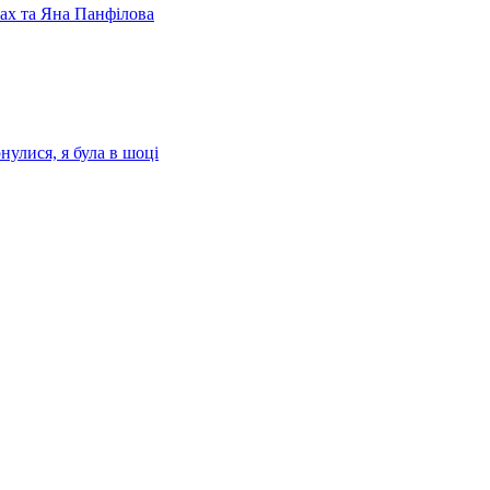
лах та Яна Панфілова
нулися, я була в шоці