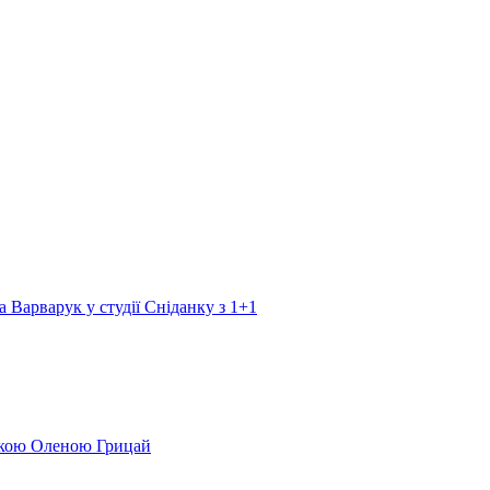
а Варварук у студії Сніданку з 1+1
еркою Оленою Грицай