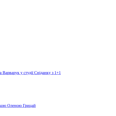
а Варварук у студії Сніданку з 1+1
еркою Оленою Грицай