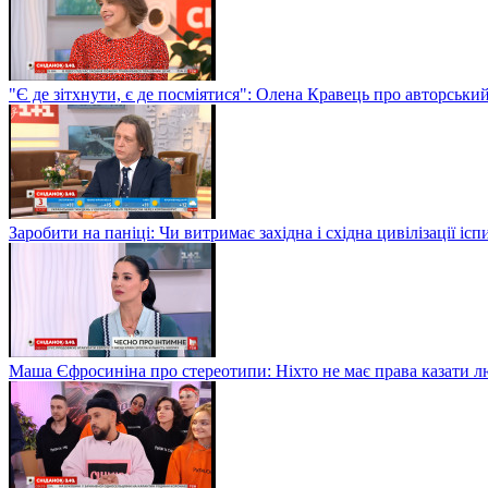
"Є де зітхнути, є де посміятися": Олена Кравець про авторськи
Заробити на паніці: Чи витримає західна і східна цивілізації і
Маша Єфросиніна про стереотипи: Ніхто не має права казати лю