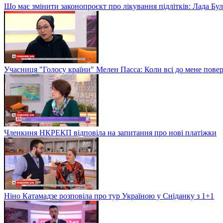
Що має змінити законопроєкт про лікування підлітків: Лада Бу
Учасниця "Голосу країни" Мелен Пасса: Коли всі до мене повер
Членкиня НКРЕКП відповіла на запитання про нові платіжки
Ніно Катамадзе розповіла про тур Україною у Сніданку з 1+1