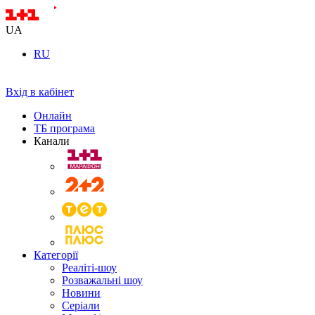
UA
RU
Вхід в кабінет
Онлайн
ТБ програма
Канали
Категорії
Реаліті-шоу
Розважальні шоу
Новини
Серіали