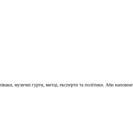
 співаки, музичні гурти, митці, експерти та політики. Аби напо