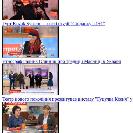
Гурт Kozak System — гості студії “Сніданку з 1+1”
Етнограф Галина Олійник про традиції Масниці в Україні
Театр нового покоління презентував виставу "Гуцулка Ксеня" у