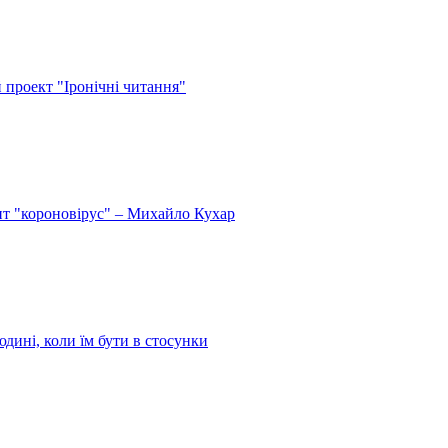
й проект "Іронічні читання"
спит "короновірус" – Михайло Кухар
дині, коли їм бути в стосунки