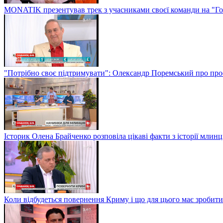
MONATIK презентував трек з учасниками своєї команди на "Го
"Потрібно своє підтримувати": Олександр Поремський про проф
Історик Олена Брайченко розповіла цікаві факти з історії млинц
Коли відбудеться повернення Криму і що для цього має зробити