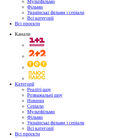
Мультфільми
Фільми
Українські фільми і серіали
Всі категорії
Всі проєкти
Канали
Категорії
Реаліті-шоу
Розважальні шоу
Новини
Серіали
Мультфільми
Фільми
Українські фільми і серіали
Всі категорії
Всі проєкти