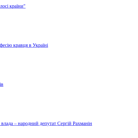
лосі країни"
есію кравця в Україні
ів
 влада – народний депутат Сергій Рахманін