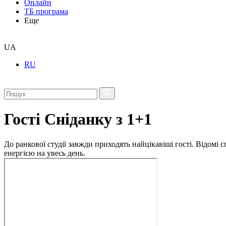
Онлайн
ТБ програма
Еще
UA
RU
Гості Сніданку з 1+1
До ранкової студії завжди приходять найцікавіші гості. Відомі
енергією на увесь день.