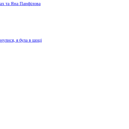
лах та Яна Панфілова
нулися, я була в шоці