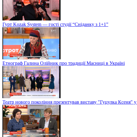
Гурт Kozak System — гості студії “Сніданку з 1+1”
Етнограф Галина Олійник про традиції Масниці в Україні
Театр нового покоління презентував виставу "Гуцулка Ксеня" у