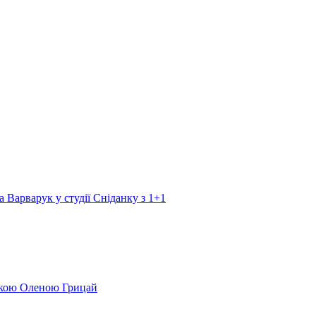
а Варварук у студії Сніданку з 1+1
еркою Оленою Грицай