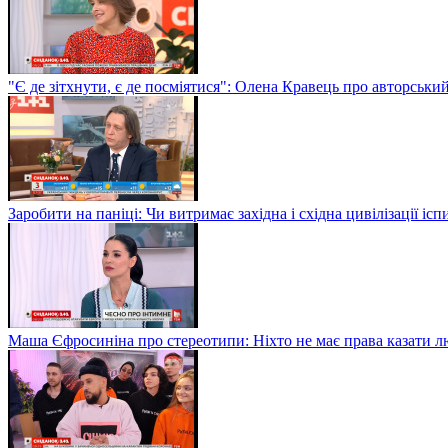
"Є де зітхнути, є де посміятися": Олена Кравець про авторськи
Заробити на паніці: Чи витримає західна і східна цивілізації і
Маша Єфросиніна про стереотипи: Ніхто не має права казати лю