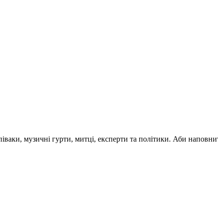
 співаки, музичні гурти, митці, експерти та політики. Аби напо