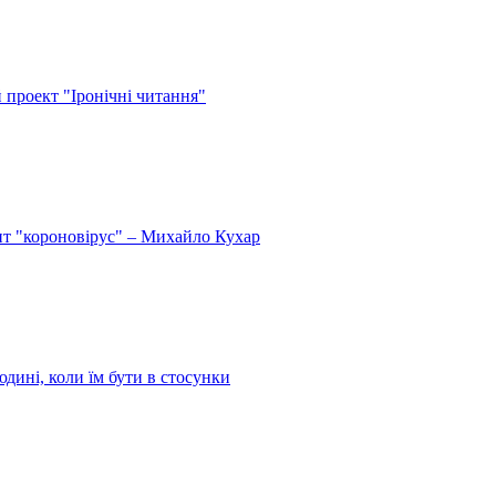
й проект "Іронічні читання"
спит "короновірус" – Михайло Кухар
дині, коли їм бути в стосунки