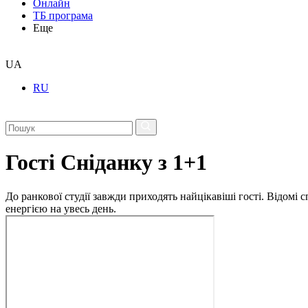
Онлайн
ТБ програма
Еще
UA
RU
Гості Сніданку з 1+1
До ранкової студії завжди приходять найцікавіші гості. Відомі
енергією на увесь день.