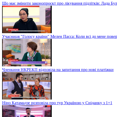
Що має змінити законопроєкт про лікування підлітків: Лада Бу
Учасниця "Голосу країни" Мелен Пасса: Коли всі до мене повер
Членкиня НКРЕКП відповіла на запитання про нові платіжки
Ніно Катамадзе розповіла про тур Україною у Сніданку з 1+1