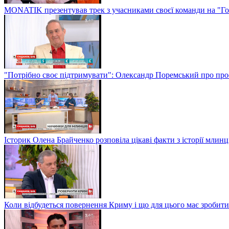
MONATIK презентував трек з учасниками своєї команди на "Го
"Потрібно своє підтримувати": Олександр Поремський про проф
Історик Олена Брайченко розповіла цікаві факти з історії млинц
Коли відбудеться повернення Криму і що для цього має зробити