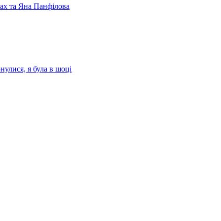
лах та Яна Панфілова
нулися, я була в шоці