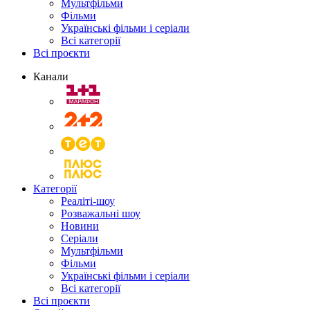
Мультфільми
Фільми
Українські фільми і серіали
Всі категорії
Всі проєкти
Канали
Категорії
Реаліті-шоу
Розважальні шоу
Новини
Серіали
Мультфільми
Фільми
Українські фільми і серіали
Всі категорії
Всі проєкти