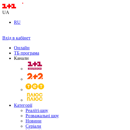
UA
RU
Вхід в кабінет
Онлайн
ТБ програма
Канали
Категорії
Реаліті-шоу
Розважальні шоу
Новини
Серіали