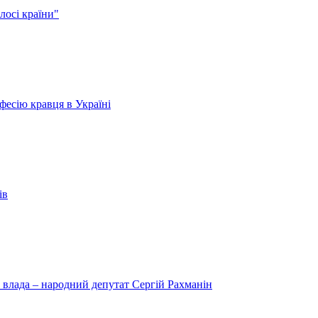
лосі країни"
есію кравця в Україні
ів
 влада – народний депутат Сергій Рахманін