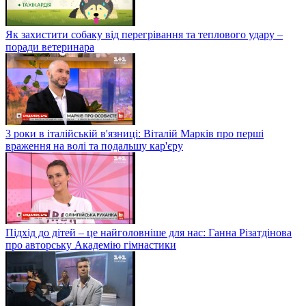
Як захистити собаку від перегрівання та теплового удару –
поради ветеринара
3 роки в італійській в'язниці: Віталій Марків про перші
враження на волі та подальшу кар'єру
Підхід до дітей – це найголовніше для нас: Ганна Різатдінова
про авторську Академію гімнастики