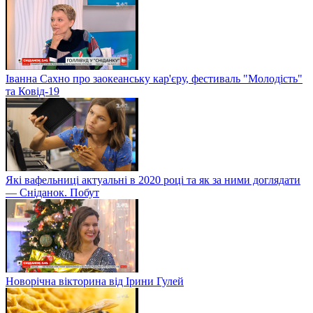
Іванна Сахно про заокеанську кар'єру, фестиваль "Молодість"
та Ковід-19
Які вафельниці актуальні в 2020 році та як за ними доглядати
— Сніданок. Побут
Новорічна вікторина від Ірини Гулей