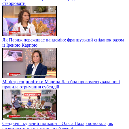
створювати
Як Париж переживає пандемію: французький сніданок разом
із Іреною Карпою
Міністр соцполітики Марина Лазебна прокоментувала нові
правила отримання субсидій
Сендвічі і курячий попкорн – Ольга Пахар розказала, як
влаштувати пікнік удома на балконі