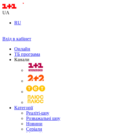
UA
RU
Вхід в кабінет
Онлайн
ТБ програма
Канали
Категорії
Реаліті-шоу
Розважальні шоу
Новини
Серіали