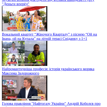
"Деньги вперёд"
Вокальний квартет “Жіночого Кварталу” з піснею “Ой на
Івана, ой на Купала” на літній терасі Сніданку з 1+1
Найромантичніша професія: історія українського моряка
Максима Задорожного
Голова правління "Нафтогазу України" Андрій Коболєв про