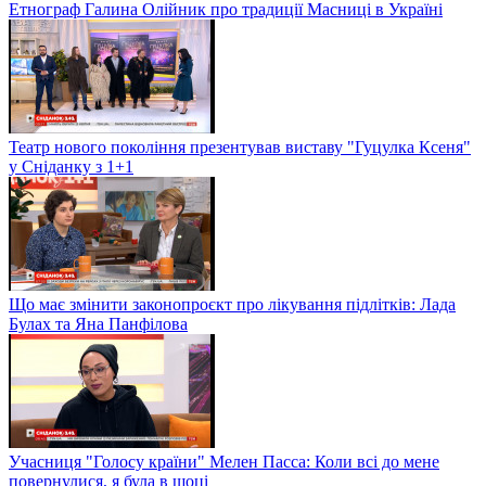
Етнограф Галина Олійник про традиції Масниці в Україні
Театр нового покоління презентував виставу "Гуцулка Ксеня"
у Сніданку з 1+1
Що має змінити законопроєкт про лікування підлітків: Лада
Булах та Яна Панфілова
Учасниця "Голосу країни" Мелен Пасса: Коли всі до мене
повернулися, я була в шоці