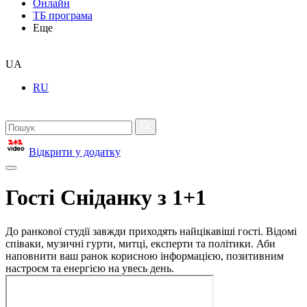
Онлайн
ТБ програма
Еще
UA
RU
Відкрити у додатку
Гості Сніданку з 1+1
До ранкової студії завжди приходять найцікавіші гості. Відомі
співаки, музичні гурти, митці, експерти та політики. Аби
наповнити ваш ранок корисною інформацією, позитивним
настроєм та енергією на увесь день.