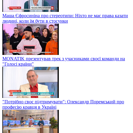
Маша Єфросиніна про стереотипи: Ніхто не має права казати
людині, коли їм бути в стосунки
MONATIK презентував трек з учасниками своєї команди на
"Голосі країни"
"Потрібно своє підтримувати": Олександр Поремський про
професію кравця в Україні