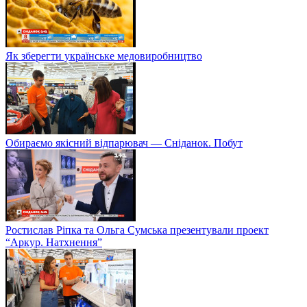
Як зберегти українське медовиробництво
Обираємо якісний відпарювач — Сніданок. Побут
Ростислав Ріпка та Ольга Сумська презентували проект
“Аркур. Натхнення”