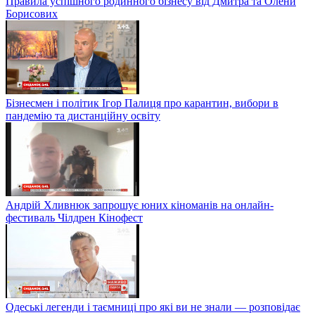
Правила успішного родинного бізнесу від Дмитра та Олени
Борисових
Бізнесмен і політик Ігор Палиця про карантин, вибори в
пандемію та дистанційну освіту
Андрій Хливнюк запрошує юних кіноманів на онлайн-
фестиваль Чілдрен Кінофест
Одеські легенди і таємниці про які ви не знали — розповідає