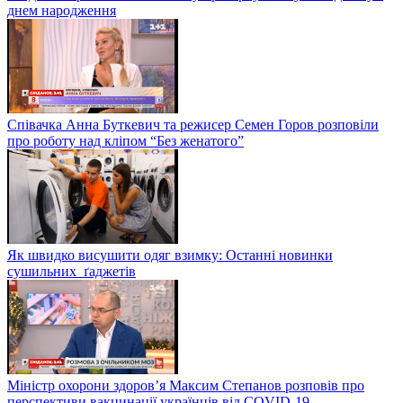
днем народження
Співачка Анна Буткевич та режисер Семен Горов розповіли
про роботу над кліпом “Без женатого”
Як швидко висушити одяг взимку: Останні новинки
сушильних ґаджетів
Міністр охорони здоров’я Максим Степанов розповів про
перспективи вакцинації українців від COVID-19