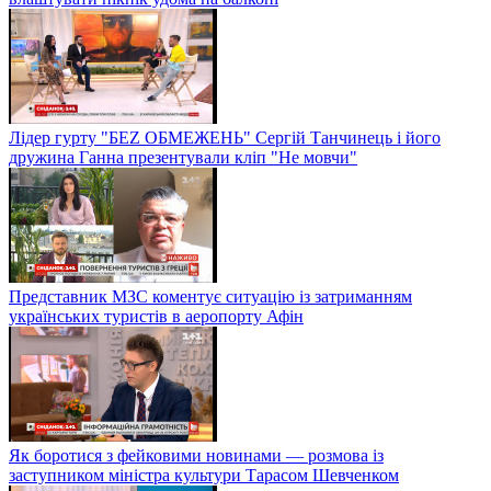
Лідер гурту "БЕZ ОБМЕЖЕНЬ" Сергій Танчинець і його
дружина Ганна презентували кліп "Не мовчи"
Представник МЗС коментує ситуацію із затриманням
українських туристів в аеропорту Афін
Як боротися з фейковими новинами — розмова із
заступником міністра культури Тарасом Шевченком