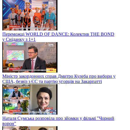
Переможці WORLD OF DANCE: Колектив THE BOND
у Сніданку з 1+1
Міністр закордонних справ Дмитро Кулеба про вибори у
США, безвіз з ЄС та партію угорців на Закарпатті
Наталя Сумська розповіла про зйомки у фільмі "Чорний
ворон"