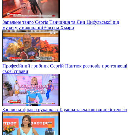
Запальне танго Сергія Танчинця та Яни Цибульської під
музику у виконанні Євгена Хмари
Професійний грибник Сергій Пантюк розповів про тонкощі
своєї справи
Запальна зіркова руханка з Tayanna та ексклюзивне інтерв'ю