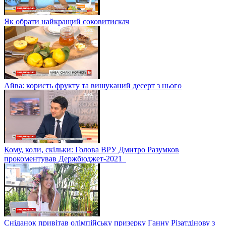
Як обрати найкращий соковитискач
Айва: користь фрукту та вишуканий десерт з нього
Кому, коли, скільки: Голова ВРУ Дмитро Разумков
прокоментував Держбюджет-2021
Сніданок привітав олімпійську призерку Ганну Різатдінову з