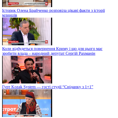
Історик Олена Брайченко розповіла цікаві факти з історії
млинців
Коли відбудеться повернення Криму і що для цього має
зробити влада – народний депутат Сергій Рахманін
Гурт Kozak System — гості студії “Сніданку з 1+1”