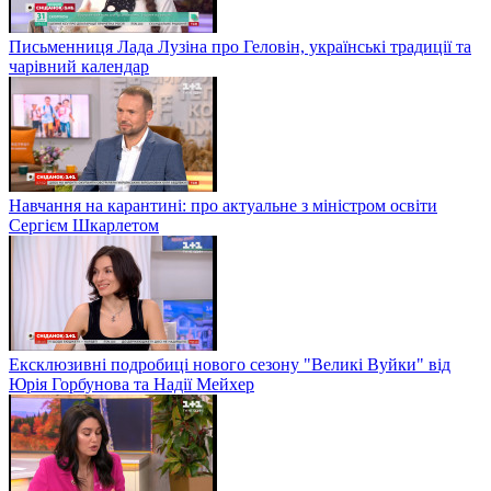
Письменниця Лада Лузіна про Геловін, українські традиції та
чарівний календар
Навчання на карантині: про актуальне з міністром освіти
Сергієм Шкарлетом
Ексклюзивні подробиці нового сезону "Великі Вуйки" від
Юрія Горбунова та Надії Мейхер