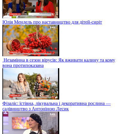
Юлія Мендель про наставництво для дітей-сиріт
Незамінна в сезон вірусів: Як вживати калину та кому
вона протипоказана
Фізаліс: їстівна, лікувальна і декоративна рослина —
садівництво з Антоніною Лесик