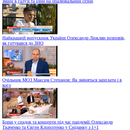
зміни в галузі та ціни на опалювальний сезон
Найкращий випускник України Олександр Люклян розповів,
як готувався до ЗНО
Очільник МОЗ Максим Степанов: Як зміняться зарплати і в
кого
Борщ у спадок та концерти під час пандемії: Олександр
Ткаченко та Євген Клопотенко у Сніданку з 1+1