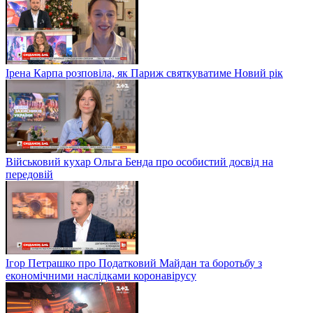
Ірена Карпа розповіла, як Париж святкуватиме Новий рік
Військовий кухар Ольга Бенда про особистий досвід на
передовій
Ігор Петрашко про Податковий Майдан та боротьбу з
економічними наслідками коронавірусу