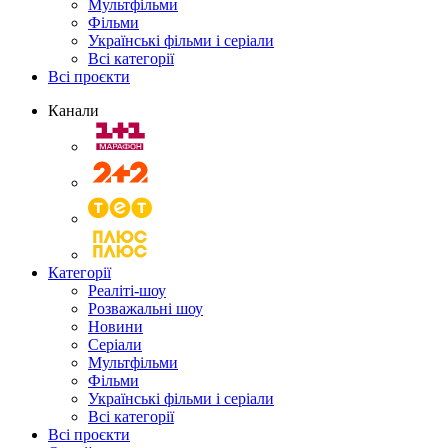
Мультфільми
Фільми
Українські фільми і серіали
Всі категорії
Всі проєкти
Канали
Категорії
Реаліті-шоу
Розважальні шоу
Новини
Серіали
Мультфільми
Фільми
Українські фільми і серіали
Всі категорії
Всі проєкти