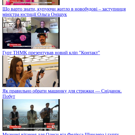
Що варто знати, купуючи житло в новобудові – заступниця
міністра юстиції Ольга Оніщук
Гурт ТНМК презентував новий кліп "Контакт"
Як правильно обрати машинку для стрижки — Сніданок.
Побут
Музичні вітання для Одеси від Фелікса Шиндера і гурту