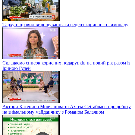
Тархун: правил вирощування та рецепт корисного лимонаду
Складаємо список корисних подарунків на новий рік разом із
Іриною Гулей
Актори Катерина Молчанова та Ахтем Сеітаблаєв про роботу
на знімальному майданчику з Романом Балаяном