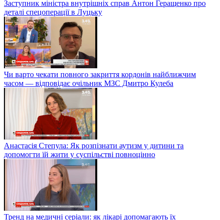
Заступник міністра внутрішніх справ Антон Геращенко про
деталі спецоперації в Луцьку
Чи варто чекати повного закриття кордонів найближчим
часом — відповідає очільник МЗС Дмитро Кулеба
Анастасія Степула: Як розпізнати аутизм у дитини та
допомогти їй жити у суспільстві повноцінно
Тренд на медичні серіали: як лікарі допомагають їх