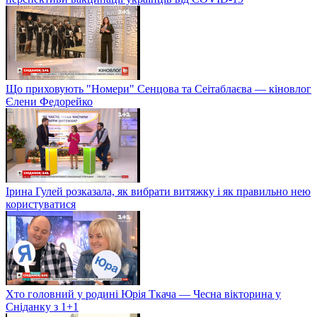
Що приховують "Номери" Сенцова та Сеітаблаєва — кіновлог
Єлени Федорейко
Ірина Гулей розказала, як вибрати витяжку і як правильно нею
користуватися
Хто головний у родині Юрія Ткача — Чесна вікторина у
Сніданку з 1+1