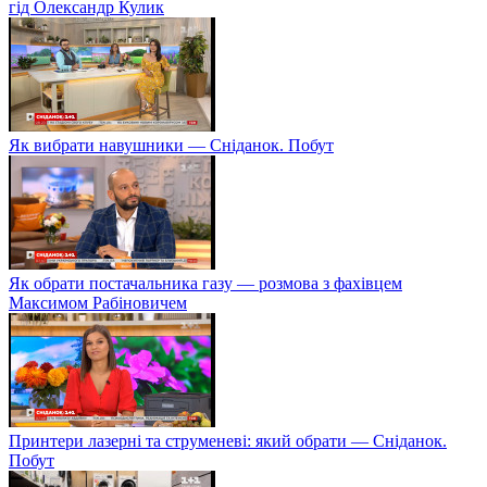
гід Олександр Кулик
Як вибрати навушники — Сніданок. Побут
Як обрати постачальника газу — розмова з фахівцем
Максимом Рабіновичем
Принтери лазерні та струменеві: який обрати — Сніданок.
Побут