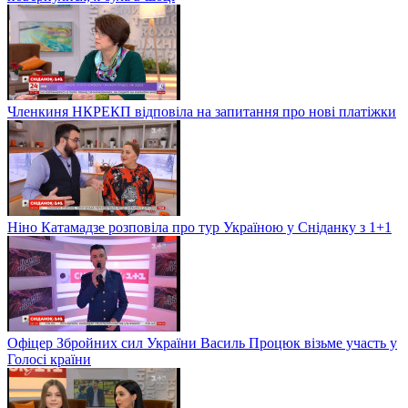
Членкиня НКРЕКП відповіла на запитання про нові платіжки
Ніно Катамадзе розповіла про тур Україною у Сніданку з 1+1
Офіцер Збройних сил України Василь Процюк візьме участь у
Голосі країни