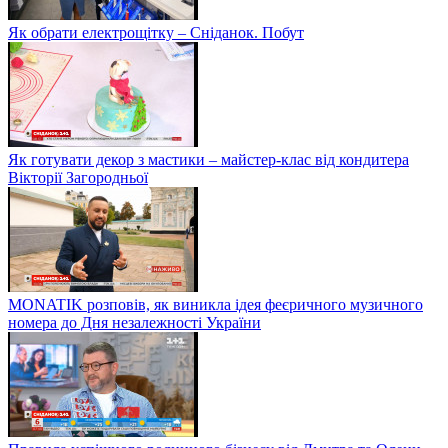
Як обрати електрощітку – Сніданок. Побут
Як готувати декор з мастики – майстер-клас від кондитера
Вікторії Загородньої
MONATIK розповів, як виникла ідея феєричного музичного
номера до Дня незалежності України