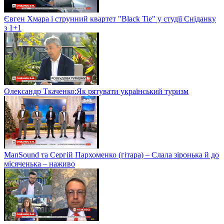
Євген Хмара і струнний квартет "Black Tie" у студії Сніданку
з 1+1
Олександр Ткаченко:Як рятувати український туризм
ManSound та Сергій Пархоменко (гітара) – Слала зіронька й до
місяченька – наживо