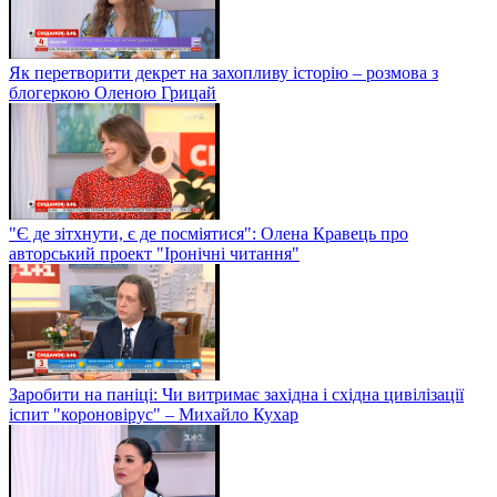
Як перетворити декрет на захопливу історію – розмова з
блогеркою Оленою Грицай
"Є де зітхнути, є де посміятися": Олена Кравець про
авторський проект "Іронічні читання"
Заробити на паніці: Чи витримає західна і східна цивілізації
іспит "короновірус" – Михайло Кухар