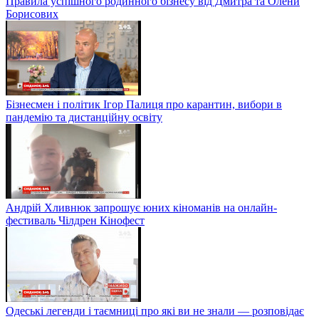
Правила успішного родинного бізнесу від Дмитра та Олени
Борисових
Бізнесмен і політик Ігор Палиця про карантин, вибори в
пандемію та дистанційну освіту
Андрій Хливнюк запрошує юних кіноманів на онлайн-
фестиваль Чілдрен Кінофест
Одеські легенди і таємниці про які ви не знали — розповідає