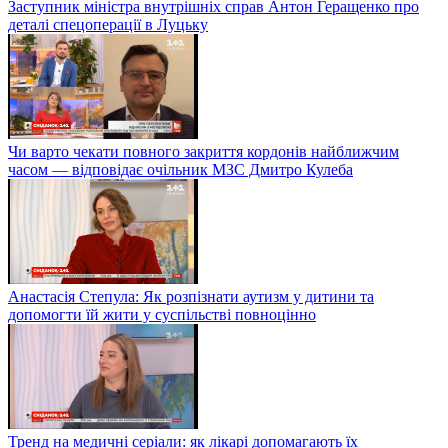
Заступник міністра внутрішніх справ Антон Геращенко про
деталі спецоперації в Луцьку
Чи варто чекати повного закриття кордонів найближчим
часом — відповідає очільник МЗС Дмитро Кулеба
Анастасія Степула: Як розпізнати аутизм у дитини та
допомогти їй жити у суспільстві повноцінно
Тренд на медичні серіали: як лікарі допомагають їх