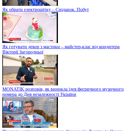
Як обрати електрощітку – Сніданок. Побут
Як готувати декор з мастики – майстер-клас від кондитера
Вікторії Загородньої
MONATIK розповів, як виникла ідея феєричного музичного
номера до Дня незалежності України