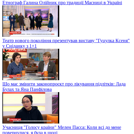
Етнограф Галина Олійник про традиції Масниці в Україні
Театр нового покоління презентував виставу "Гуцулка Ксеня"
у Сніданку з 1+1
Що має змінити законопроєкт про лікування підлітків: Лада
Булах та Яна Панфілова
Учасниця "Голосу країни" Мелен Пасса: Коли всі до мене
повернулися, я була в шоці