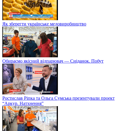
Як зберегти українське медовиробництво
Обираємо якісний відпарювач — Сніданок. Побут
Ростислав Ріпка та Ольга Сумська презентували проект
“Аркур. Натхнення”