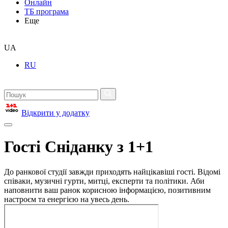
Онлайн
ТБ програма
Еще
UA
RU
Відкрити у додатку
Гості Сніданку з 1+1
До ранкової студії завжди приходять найцікавіші гості. Відомі
співаки, музичні гурти, митці, експерти та політики. Аби
наповнити ваш ранок корисною інформацією, позитивним
настроєм та енергією на увесь день.