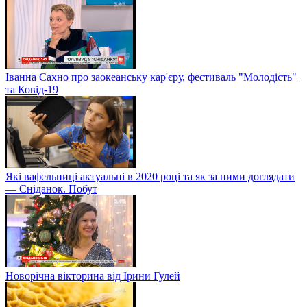
Іванна Сахно про заокеанську кар'єру, фестиваль "Молодість"
та Ковід-19
Які вафельниці актуальні в 2020 році та як за ними доглядати
— Сніданок. Побут
Новорічна вікторина від Ірини Гулей