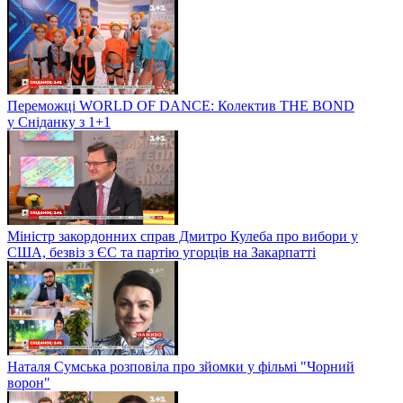
Переможці WORLD OF DANCE: Колектив THE BOND
у Сніданку з 1+1
Міністр закордонних справ Дмитро Кулеба про вибори у
США, безвіз з ЄС та партію угорців на Закарпатті
Наталя Сумська розповіла про зйомки у фільмі "Чорний
ворон"