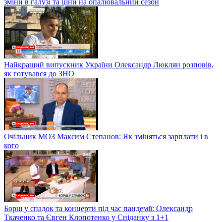
зміни в галузі та ціни на опалювальний сезон
Найкращий випускник України Олександр Люклян розповів,
як готувався до ЗНО
Очільник МОЗ Максим Степанов: Як зміняться зарплати і в
кого
Борщ у спадок та концерти під час пандемії: Олександр
Ткаченко та Євген Клопотенко у Сніданку з 1+1