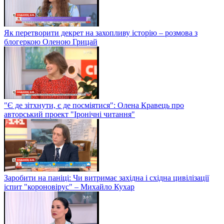
Як перетворити декрет на захопливу історію – розмова з
блогеркою Оленою Грицай
"Є де зітхнути, є де посміятися": Олена Кравець про
авторський проект "Іронічні читання"
Заробити на паніці: Чи витримає західна і східна цивілізації
іспит "короновірус" – Михайло Кухар