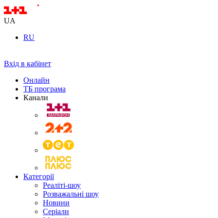
UA
RU
Вхід в кабінет
Онлайн
ТБ програма
Канали
Категорії
Реаліті-шоу
Розважальні шоу
Новини
Серіали