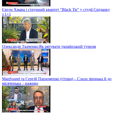
Євген Хмара і струнний квартет "Black Tie" у студії Сніданку
з 1+1
Олександр Ткаченко:Як рятувати український туризм
ManSound та Сергій Пархоменко (гітара) – Слала зіронька й до
місяченька – наживо