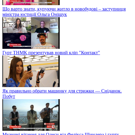
Що варто знати, купуючи житло в новобудові – заступниця
міністра юстиції Ольга Оніщук
Гурт ТНМК презентував новий кліп "Контакт"
Як правильно обрати машинку для стрижки — Сніданок.
Побут
Музичні вітання для Одеси від Фелікса Шиндера і гурту