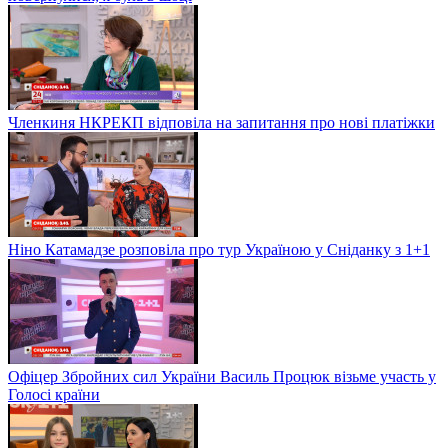
Членкиня НКРЕКП відповіла на запитання про нові платіжки
Ніно Катамадзе розповіла про тур Україною у Сніданку з 1+1
Офіцер Збройних сил України Василь Процюк візьме участь у
Голосі країни