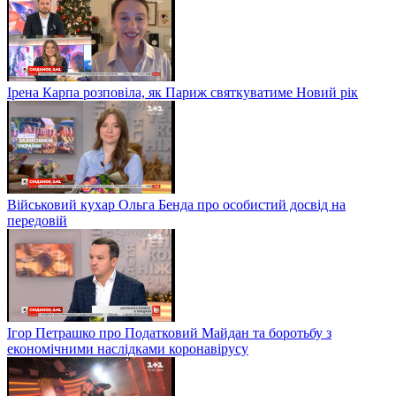
Ірена Карпа розповіла, як Париж святкуватиме Новий рік
Військовий кухар Ольга Бенда про особистий досвід на
передовій
Ігор Петрашко про Податковий Майдан та боротьбу з
економічними наслідками коронавірусу