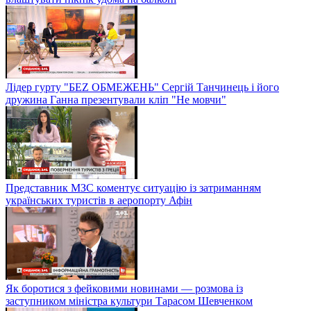
Лідер гурту "БЕZ ОБМЕЖЕНЬ" Сергій Танчинець і його
дружина Ганна презентували кліп "Не мовчи"
Представник МЗС коментує ситуацію із затриманням
українських туристів в аеропорту Афін
Як боротися з фейковими новинами — розмова із
заступником міністра культури Тарасом Шевченком