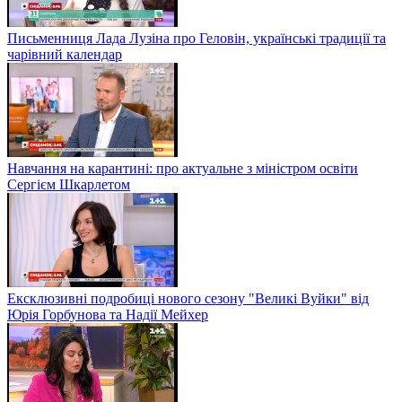
Письменниця Лада Лузіна про Геловін, українські традиції та
чарівний календар
Навчання на карантині: про актуальне з міністром освіти
Сергієм Шкарлетом
Ексклюзивні подробиці нового сезону "Великі Вуйки" від
Юрія Горбунова та Надії Мейхер