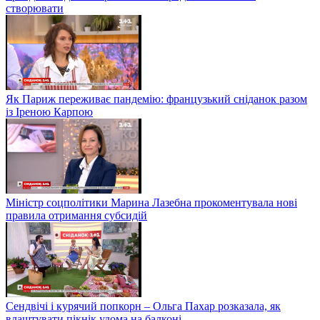
створювати
Як Париж переживає пандемію: французький сніданок разом
із Іреною Карпою
Міністр соцполітики Марина Лазебна прокоментувала нові
правила отримання субсидій
Сендвічі і курячий попкорн – Ольга Пахар розказала, як
влаштувати пікнік удома на балконі