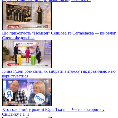
Що приховують "Номери" Сенцова та Сеітаблаєва — кіновлог
Єлени Федорейко
Ірина Гулей розказала, як вибрати витяжку і як правильно нею
користуватися
Хто головний у родині Юрія Ткача — Чесна вікторина у
Сніданку з 1+1