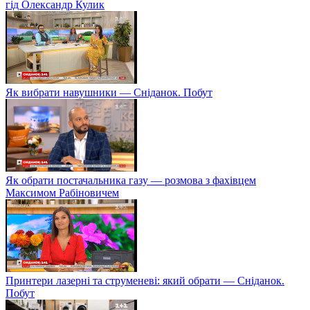
гід Олександр Кулик
Як вибрати навушники — Сніданок. Побут
Як обрати постачальника газу — розмова з фахівцем
Максимом Рабіновичем
Принтери лазерні та струменеві: який обрати — Сніданок.
Побут