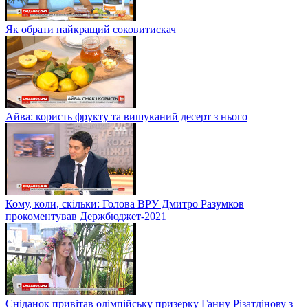
Як обрати найкращий соковитискач
Айва: користь фрукту та вишуканий десерт з нього
Кому, коли, скільки: Голова ВРУ Дмитро Разумков
прокоментував Держбюджет-2021
Сніданок привітав олімпійську призерку Ганну Різатдінову з