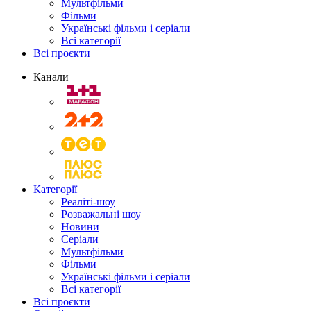
Мультфільми
Фільми
Українські фільми і серіали
Всі категорії
Всі проєкти
Канали
Категорії
Реаліті-шоу
Розважальні шоу
Новини
Серіали
Мультфільми
Фільми
Українські фільми і серіали
Всі категорії
Всі проєкти