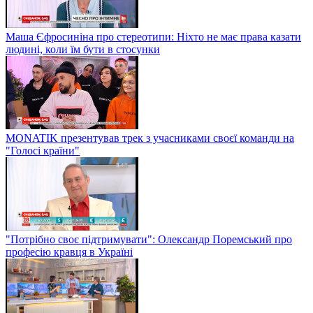
Маша Єфросиніна про стереотипи: Ніхто не має права казати
людині, коли їм бути в стосунки
MONATIK презентував трек з учасниками своєї команди на
"Голосі країни"
"Потрібно своє підтримувати": Олександр Поремський про
професію кравця в Україні