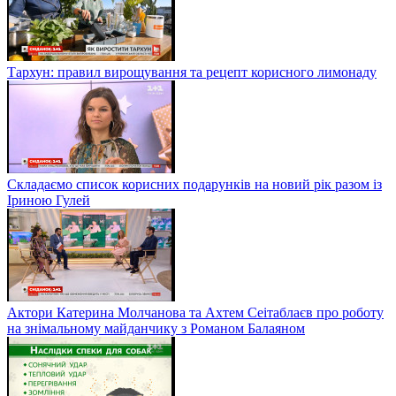
Тархун: правил вирощування та рецепт корисного лимонаду
Складаємо список корисних подарунків на новий рік разом із
Іриною Гулей
Актори Катерина Молчанова та Ахтем Сеітаблаєв про роботу
на знімальному майданчику з Романом Балаяном