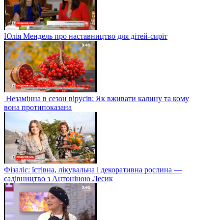
Юлія Мендель про наставництво для дітей-сиріт
Незамінна в сезон вірусів: Як вживати калину та кому
вона протипоказана
Фізаліс: їстівна, лікувальна і декоративна рослина —
садівництво з Антоніною Лесик