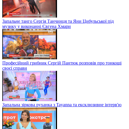
Запальне танго Сергія Танчинця та Яни Цибульської під
музику у виконанні Євгена Хмари
Професійний грибник Сергій Пантюк розповів про тонкощі
своєї справи
Запальна зіркова руханка з Tayanna та ексклюзивне інтерв'ю