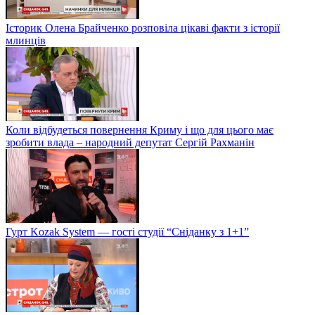
Історик Олена Брайченко розповіла цікаві факти з історії
млинців
Коли відбудеться повернення Криму і що для цього має
зробити влада – народний депутат Сергій Рахманін
Гурт Kozak System — гості студії “Сніданку з 1+1”