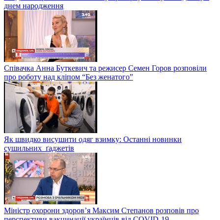
днем народження
Співачка Анна Буткевич та режисер Семен Горов розповіли
про роботу над кліпом “Без женатого”
Як швидко висушити одяг взимку: Останні новинки
сушильних ґаджетів
Міністр охорони здоров’я Максим Степанов розповів про
перспективи вакцинації українців від COVID-19