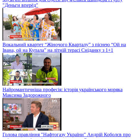
"Деньги вперёд"
Вокальний квартет “Жіночого Кварталу” з піснею “Ой на
Івана, ой на Купала” на літній терасі Сніданку з 1+1
Найромантичніша професія: історія українського моряка
Максима Задорожного
Голова правління "Нафтогазу України" Андрій Коболєв про