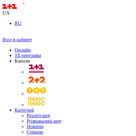
UA
RU
Вхід в кабінет
Онлайн
ТБ програма
Канали
Категорії
Реаліті-шоу
Розважальні шоу
Новини
Серіали