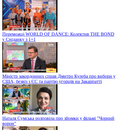
Переможці WORLD OF DANCE: Колектив THE BOND
у Сніданку з 1+1
Міністр закордонних справ Дмитро Кулеба про вибори у
США, безвіз з ЄС та партію угорців на Закарпатті
Наталя Сумська розповіла про зйомки у фільмі "Чорний
ворон"