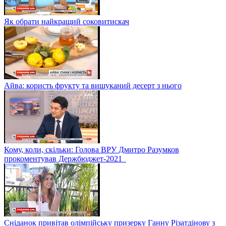
Як обрати найкращий соковитискач
Айва: користь фрукту та вишуканий десерт з нього
Кому, коли, скільки: Голова ВРУ Дмитро Разумков
прокоментував Держбюджет-2021
Сніданок привітав олімпійську призерку Ганну Різатдінову з