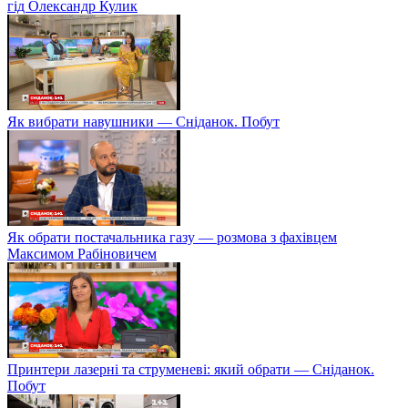
гід Олександр Кулик
Як вибрати навушники — Сніданок. Побут
Як обрати постачальника газу — розмова з фахівцем
Максимом Рабіновичем
Принтери лазерні та струменеві: який обрати — Сніданок.
Побут