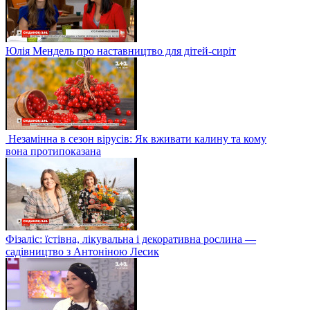
Юлія Мендель про наставництво для дітей-сиріт
Незамінна в сезон вірусів: Як вживати калину та кому
вона протипоказана
Фізаліс: їстівна, лікувальна і декоративна рослина —
садівництво з Антоніною Лесик