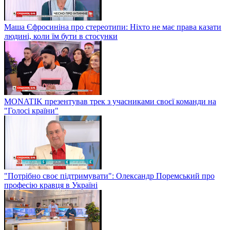
Маша Єфросиніна про стереотипи: Ніхто не має права казати
людині, коли їм бути в стосунки
MONATIK презентував трек з учасниками своєї команди на
"Голосі країни"
"Потрібно своє підтримувати": Олександр Поремський про
професію кравця в Україні