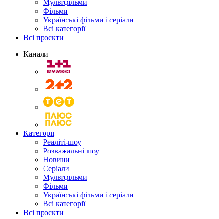
Мультфільми
Фільми
Українські фільми і серіали
Всі категорії
Всі проєкти
Канали
Категорії
Реаліті-шоу
Розважальні шоу
Новини
Серіали
Мультфільми
Фільми
Українські фільми і серіали
Всі категорії
Всі проєкти