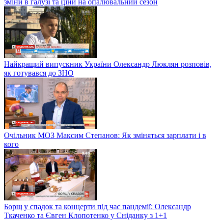
зміни в галузі та ціни на опалювальний сезон
Найкращий випускник України Олександр Люклян розповів,
як готувався до ЗНО
Очільник МОЗ Максим Степанов: Як зміняться зарплати і в
кого
Борщ у спадок та концерти під час пандемії: Олександр
Ткаченко та Євген Клопотенко у Сніданку з 1+1