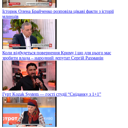
Історик Олена Брайченко розповіла цікаві факти з історії
млинців
Коли відбудеться повернення Криму і що для цього має
зробити влада – народний депутат Сергій Рахманін
Гурт Kozak System — гості студії “Сніданку з 1+1”