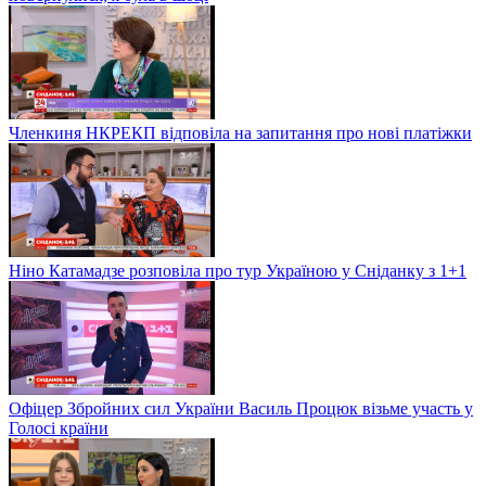
Членкиня НКРЕКП відповіла на запитання про нові платіжки
Ніно Катамадзе розповіла про тур Україною у Сніданку з 1+1
Офіцер Збройних сил України Василь Процюк візьме участь у
Голосі країни