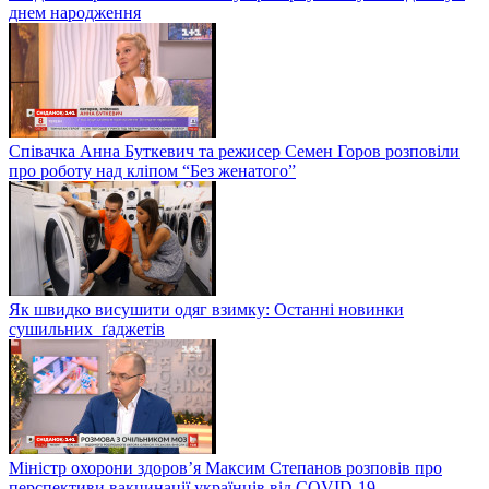
днем народження
Співачка Анна Буткевич та режисер Семен Горов розповіли
про роботу над кліпом “Без женатого”
Як швидко висушити одяг взимку: Останні новинки
сушильних ґаджетів
Міністр охорони здоров’я Максим Степанов розповів про
перспективи вакцинації українців від COVID-19