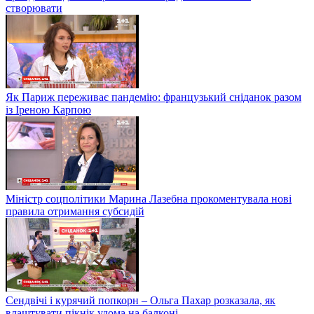
створювати
Як Париж переживає пандемію: французький сніданок разом
із Іреною Карпою
Міністр соцполітики Марина Лазебна прокоментувала нові
правила отримання субсидій
Сендвічі і курячий попкорн – Ольга Пахар розказала, як
влаштувати пікнік удома на балконі