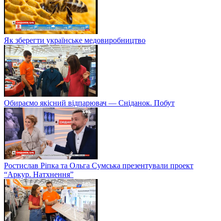
Як зберегти українське медовиробництво
Обираємо якісний відпарювач — Сніданок. Побут
Ростислав Ріпка та Ольга Сумська презентували проект
“Аркур. Натхнення”