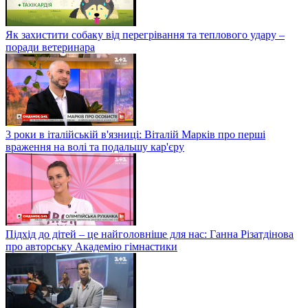
Як захистити собаку від перегрівання та теплового удару –
поради ветеринара
3 роки в італійській в'язниці: Віталій Марків про перші
враження на волі та подальшу кар'єру
Підхід до дітей – це найголовніше для нас: Ганна Різатдінова
про авторську Академію гімнастики