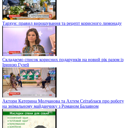
Тархун: правил вирощування та рецепт корисного лимонаду
Складаємо список корисних подарунків на новий рік разом із
Іриною Гулей
Актори Катерина Молчанова та Ахтем Сеітаблаєв про роботу
на знімальному майданчику з Романом Балаяном