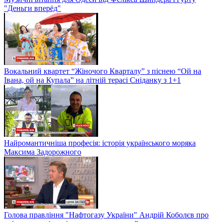
"Деньги вперёд"
Вокальний квартет “Жіночого Кварталу” з піснею “Ой на
Івана, ой на Купала” на літній терасі Сніданку з 1+1
Найромантичніша професія: історія українського моряка
Максима Задорожного
Голова правління "Нафтогазу України" Андрій Коболєв про