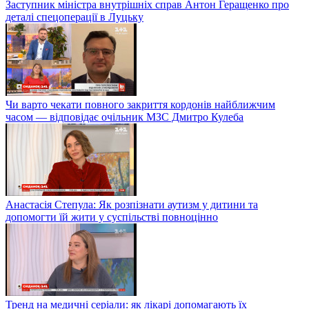
Заступник міністра внутрішніх справ Антон Геращенко про
деталі спецоперації в Луцьку
Чи варто чекати повного закриття кордонів найближчим
часом — відповідає очільник МЗС Дмитро Кулеба
Анастасія Степула: Як розпізнати аутизм у дитини та
допомогти їй жити у суспільстві повноцінно
Тренд на медичні серіали: як лікарі допомагають їх