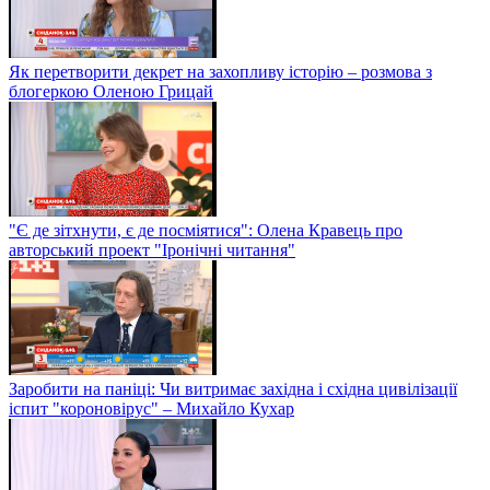
Як перетворити декрет на захопливу історію – розмова з
блогеркою Оленою Грицай
"Є де зітхнути, є де посміятися": Олена Кравець про
авторський проект "Іронічні читання"
Заробити на паніці: Чи витримає західна і східна цивілізації
іспит "короновірус" – Михайло Кухар