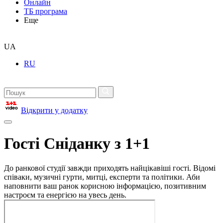
Онлайн
ТБ програма
Еще
UA
RU
Відкрити у додатку
Гості Сніданку з 1+1
До ранкової студії завжди приходять найцікавіші гості. Відомі
співаки, музичні гурти, митці, експерти та політики. Аби
наповнити ваш ранок корисною інформацією, позитивним
настроєм та енергією на увесь день.