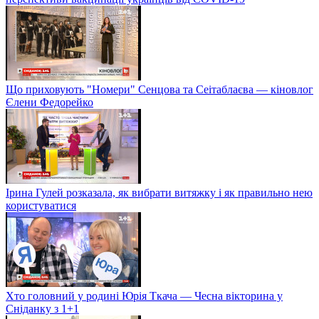
Що приховують "Номери" Сенцова та Сеітаблаєва — кіновлог
Єлени Федорейко
Ірина Гулей розказала, як вибрати витяжку і як правильно нею
користуватися
Хто головний у родині Юрія Ткача — Чесна вікторина у
Сніданку з 1+1