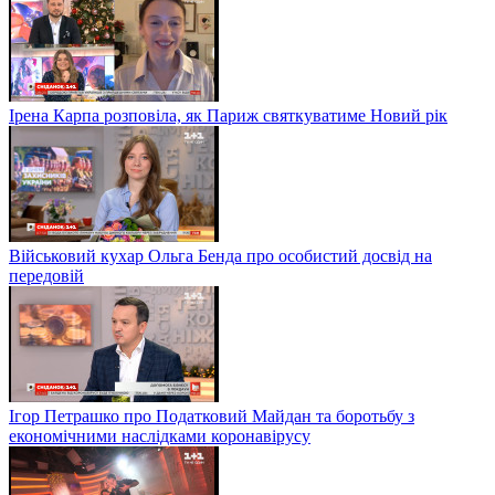
Ірена Карпа розповіла, як Париж святкуватиме Новий рік
Військовий кухар Ольга Бенда про особистий досвід на
передовій
Ігор Петрашко про Податковий Майдан та боротьбу з
економічними наслідками коронавірусу