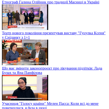
Етнограф Галина Олійник про традиції Масниці в Україні
Театр нового покоління презентував виставу "Гуцулка Ксеня"
у Сніданку з 1+1
Що має змінити законопроєкт про лікування підлітків: Лада
Булах та Яна Панфілова
Учасниця "Голосу країни" Мелен Пасса: Коли всі до мене
повернулися, я була в шоці