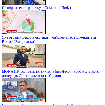
Як обрати електрощітку – Сніданок. Побут
Як готувати декор з мастики – майстер-клас від кондитера
Вікторії Загородньої
MONATIK розповів, як виникла ідея феєричного музичного
номера до Дня незалежності України