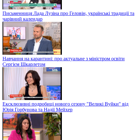
Письменниця Лада Лузіна про Геловін, українські традиції та
чарівний календар
Навчання на карантині: про актуальне з міністром освіти
Сергієм Шкарлетом
Ексклюзивні подробиці нового сезону "Великі Вуйки" від
Юрія Горбунова та Надії Мейхер