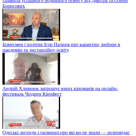
Правила успішного родинного бізнесу від Дмитра та Олени
Борисових
Бізнесмен і політик Ігор Палиця про карантин, вибори в
пандемію та дистанційну освіту
Андрій Хливнюк запрошує юних кіноманів на онлайн-
фестиваль Чілдрен Кінофест
Одеські легенди і таємниці про які ви не знали — розповідає