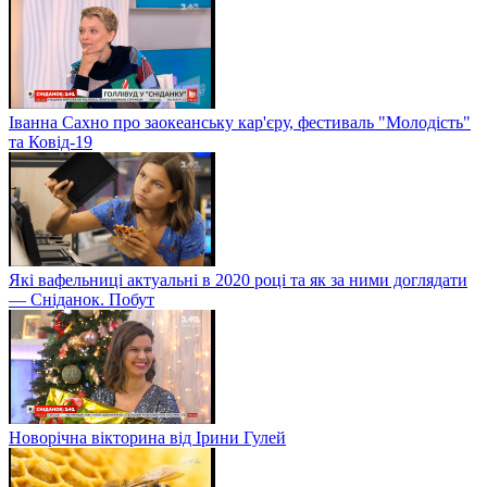
Іванна Сахно про заокеанську кар'єру, фестиваль "Молодість"
та Ковід-19
Які вафельниці актуальні в 2020 році та як за ними доглядати
— Сніданок. Побут
Новорічна вікторина від Ірини Гулей