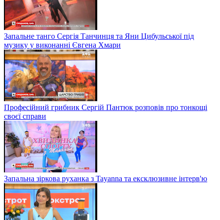
Запальне танго Сергія Танчинця та Яни Цибульської під
музику у виконанні Євгена Хмари
Професійний грибник Сергій Пантюк розповів про тонкощі
своєї справи
Запальна зіркова руханка з Tayanna та ексклюзивне інтерв'ю