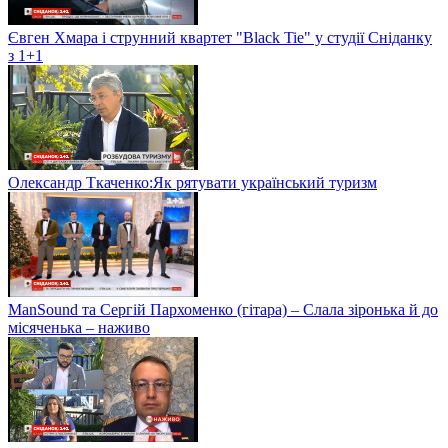
Євген Хмара і струнний квартет "Black Tie" у студії Сніданку
з 1+1
Олександр Ткаченко:Як рятувати український туризм
ManSound та Сергій Пархоменко (гітара) – Слала зіронька й до
місяченька – наживо