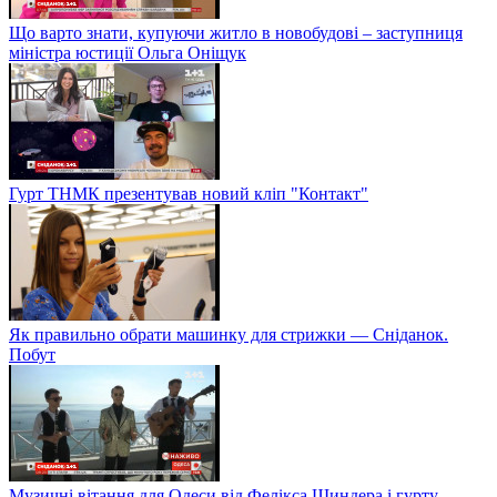
Що варто знати, купуючи житло в новобудові – заступниця
міністра юстиції Ольга Оніщук
Гурт ТНМК презентував новий кліп "Контакт"
Як правильно обрати машинку для стрижки — Сніданок.
Побут
Музичні вітання для Одеси від Фелікса Шиндера і гурту