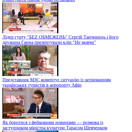
Лідер гурту "БЕZ ОБМЕЖЕНЬ" Сергій Танчинець і його
дружина Ганна презентували кліп "Не мовчи"
Представник МЗС коментує ситуацію із затриманням
українських туристів в аеропорту Афін
Як боротися з фейковими новинами — розмова із
заступником міністра культури Тарасом Шевченком