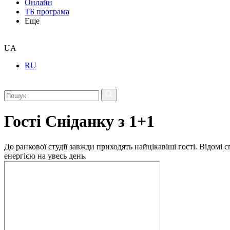
Онлайн
ТБ програма
Еще
UA
RU
Гості Сніданку з 1+1
До ранкової студії завжди приходять найцікавіші гості. Відомі
енергією на увесь день.