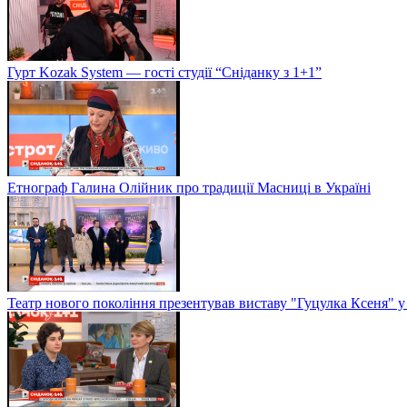
Гурт Kozak System — гості студії “Сніданку з 1+1”
Етнограф Галина Олійник про традиції Масниці в Україні
Театр нового покоління презентував виставу "Гуцулка Ксеня" у