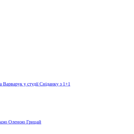
а Варварук у студії Сніданку з 1+1
еркою Оленою Грицай