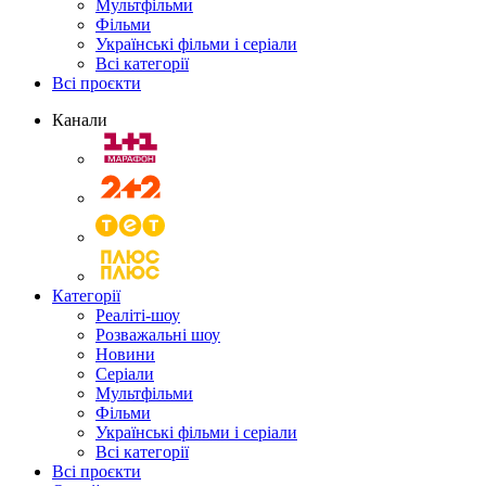
Мультфільми
Фільми
Українські фільми і серіали
Всі категорії
Всі проєкти
Канали
Категорії
Реаліті-шоу
Розважальні шоу
Новини
Серіали
Мультфільми
Фільми
Українські фільми і серіали
Всі категорії
Всі проєкти