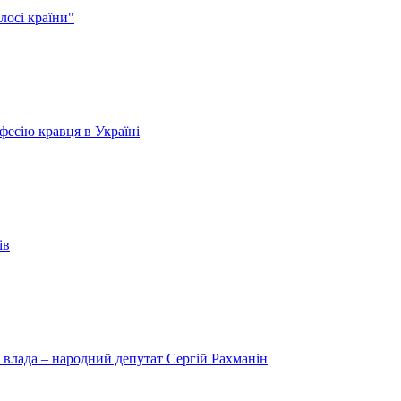
лосі країни"
есію кравця в Україні
ів
 влада – народний депутат Сергій Рахманін