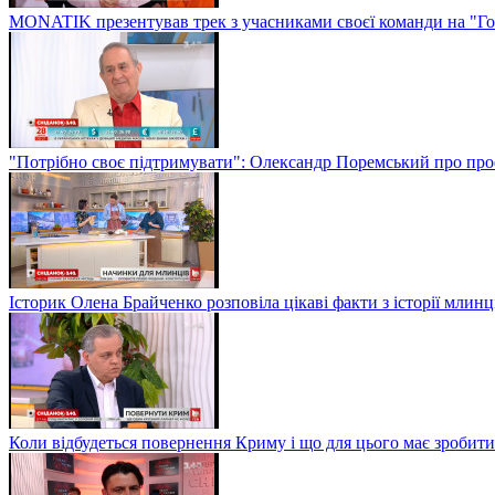
MONATIK презентував трек з учасниками своєї команди на "Го
"Потрібно своє підтримувати": Олександр Поремський про проф
Історик Олена Брайченко розповіла цікаві факти з історії млинц
Коли відбудеться повернення Криму і що для цього має зробити