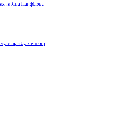
лах та Яна Панфілова
нулися, я була в шоці