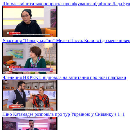
Що має змінити законопроєкт про лікування підлітків: Лада Бу
Учасниця "Голосу країни" Мелен Пасса: Коли всі до мене повер
Членкиня НКРЕКП відповіла на запитання про нові платіжки
Ніно Катамадзе розповіла про тур Україною у Сніданку з 1+1