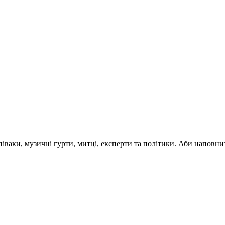
 співаки, музичні гурти, митці, експерти та політики. Аби напо