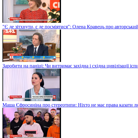
"Є де зітхнути, є де посміятися": Олена Кравець про авторськи
Заробити на паніці: Чи витримає західна і східна цивілізації і
Маша Єфросиніна про стереотипи: Ніхто не має права казати лю