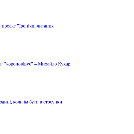
й проект "Іронічні читання"
спит "короновірус" – Михайло Кухар
дині, коли їм бути в стосунки