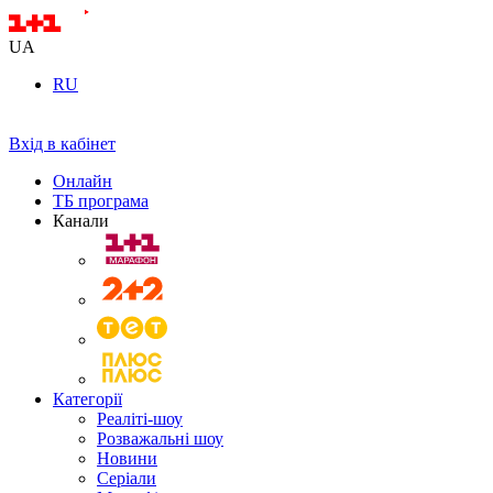
UA
RU
Вхід в кабінет
Онлайн
ТБ програма
Канали
Категорії
Реаліті-шоу
Розважальні шоу
Новини
Серіали