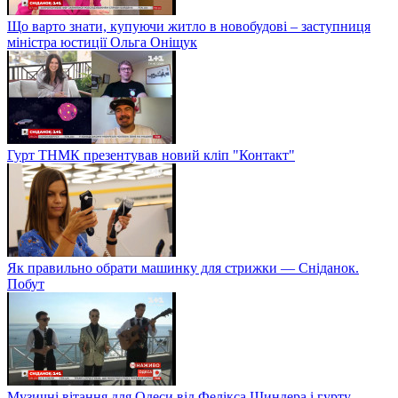
Що варто знати, купуючи житло в новобудові – заступниця
міністра юстиції Ольга Оніщук
Гурт ТНМК презентував новий кліп "Контакт"
Як правильно обрати машинку для стрижки — Сніданок.
Побут
Музичні вітання для Одеси від Фелікса Шиндера і гурту