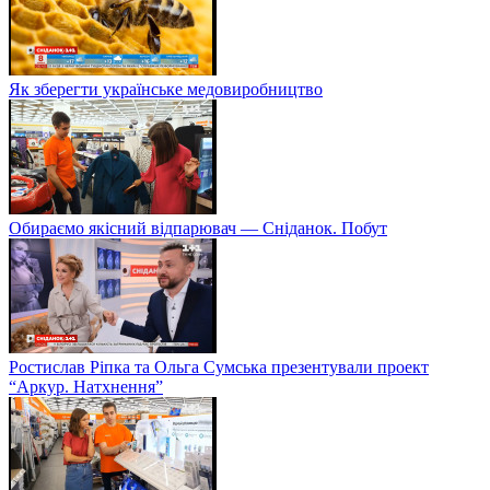
Як зберегти українське медовиробництво
Обираємо якісний відпарювач — Сніданок. Побут
Ростислав Ріпка та Ольга Сумська презентували проект
“Аркур. Натхнення”