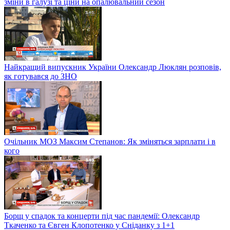
зміни в галузі та ціни на опалювальний сезон
Найкращий випускник України Олександр Люклян розповів,
як готувався до ЗНО
Очільник МОЗ Максим Степанов: Як зміняться зарплати і в
кого
Борщ у спадок та концерти під час пандемії: Олександр
Ткаченко та Євген Клопотенко у Сніданку з 1+1