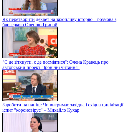
Як перетворити декрет на захопливу історію – розмова з
блогеркою Оленою Грицай
"Є де зітхнути, є де посміятися": Олена Кравець про
авторський проект "Іронічні читання"
Заробити на паніці: Чи витримає західна і східна цивілізації
іспит "короновірус" – Михайло Кухар