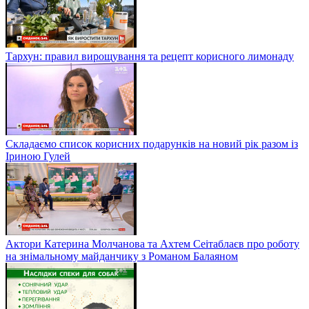
Тархун: правил вирощування та рецепт корисного лимонаду
Складаємо список корисних подарунків на новий рік разом із
Іриною Гулей
Актори Катерина Молчанова та Ахтем Сеітаблаєв про роботу
на знімальному майданчику з Романом Балаяном