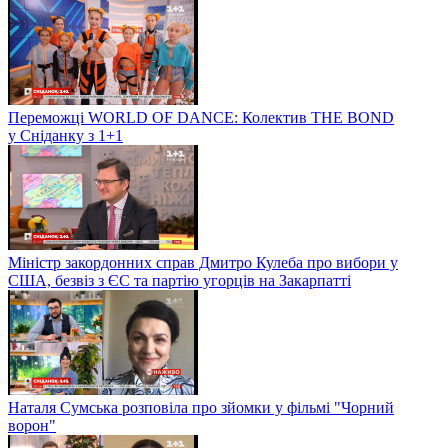
Переможці WORLD OF DANCE: Колектив THE BOND
у Сніданку з 1+1
Міністр закордонних справ Дмитро Кулеба про вибори у
США, безвіз з ЄС та партію угорців на Закарпатті
Наталя Сумська розповіла про зйомки у фільмі "Чорний
ворон"