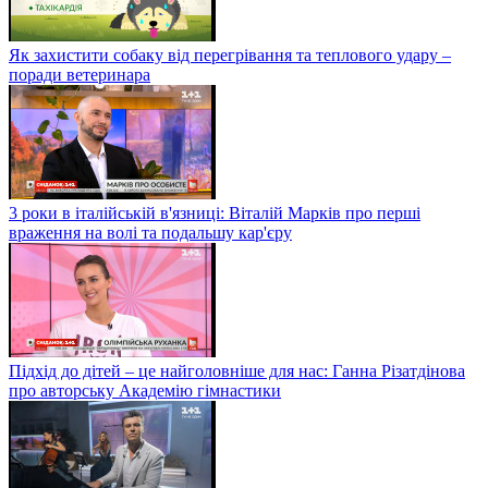
Як захистити собаку від перегрівання та теплового удару –
поради ветеринара
3 роки в італійській в'язниці: Віталій Марків про перші
враження на волі та подальшу кар'єру
Підхід до дітей – це найголовніше для нас: Ганна Різатдінова
про авторську Академію гімнастики