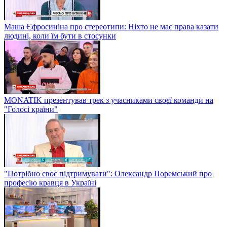
Маша Єфросиніна про стереотипи: Ніхто не має права казати
людині, коли їм бути в стосунки
MONATIK презентував трек з учасниками своєї команди на
"Голосі країни"
"Потрібно своє підтримувати": Олександр Поремський про
професію кравця в Україні