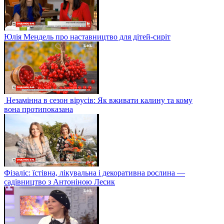
Юлія Мендель про наставництво для дітей-сиріт
Незамінна в сезон вірусів: Як вживати калину та кому
вона протипоказана
Фізаліс: їстівна, лікувальна і декоративна рослина —
садівництво з Антоніною Лесик