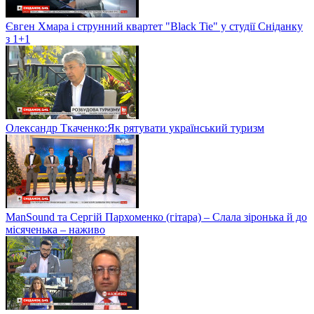
Євген Хмара і струнний квартет "Black Tie" у студії Сніданку
з 1+1
Олександр Ткаченко:Як рятувати український туризм
ManSound та Сергій Пархоменко (гітара) – Слала зіронька й до
місяченька – наживо