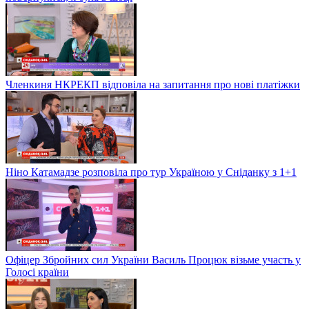
Членкиня НКРЕКП відповіла на запитання про нові платіжки
Ніно Катамадзе розповіла про тур Україною у Сніданку з 1+1
Офіцер Збройних сил України Василь Процюк візьме участь у
Голосі країни