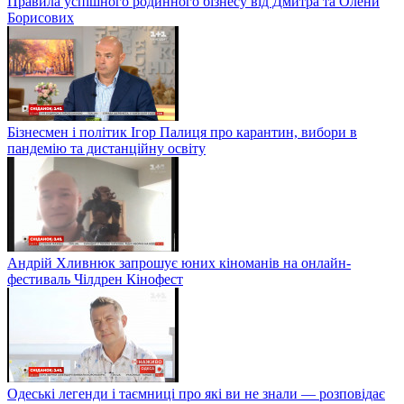
Правила успішного родинного бізнесу від Дмитра та Олени
Борисових
Бізнесмен і політик Ігор Палиця про карантин, вибори в
пандемію та дистанційну освіту
Андрій Хливнюк запрошує юних кіноманів на онлайн-
фестиваль Чілдрен Кінофест
Одеські легенди і таємниці про які ви не знали — розповідає