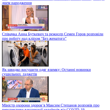
днем народження
Співачка Анна Буткевич та режисер Семен Горов розповіли
про роботу над кліпом “Без женатого”
Як швидко висушити одяг взимку: Останні новинки
сушильних ґаджетів
Міністр охорони здоров’я Максим Степанов розповів про
перспективи вакцинації українців від COVID-19