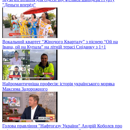
"Деньги вперёд"
Вокальний квартет “Жіночого Кварталу” з піснею “Ой на
Івана, ой на Купала” на літній терасі Сніданку з 1+1
Найромантичніша професія: історія українського моряка
Максима Задорожного
Голова правління "Нафтогазу України" Андрій Коболєв про