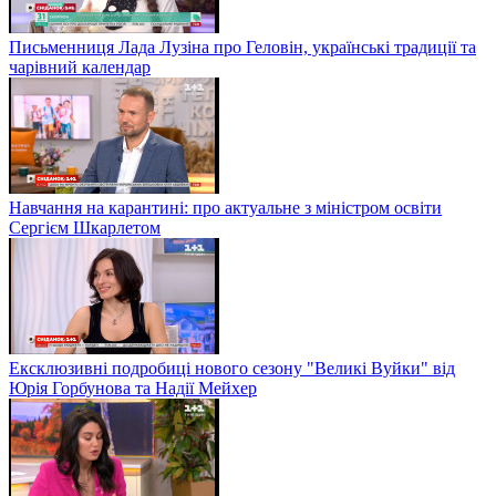
Письменниця Лада Лузіна про Геловін, українські традиції та
чарівний календар
Навчання на карантині: про актуальне з міністром освіти
Сергієм Шкарлетом
Ексклюзивні подробиці нового сезону "Великі Вуйки" від
Юрія Горбунова та Надії Мейхер