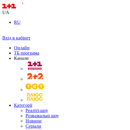
UA
RU
Вхід в кабінет
Онлайн
ТБ програма
Канали
Категорії
Реаліті-шоу
Розважальні шоу
Новини
Серіали