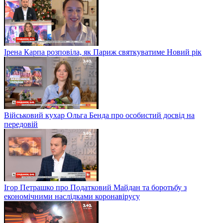
Ірена Карпа розповіла, як Париж святкуватиме Новий рік
Військовий кухар Ольга Бенда про особистий досвід на
передовій
Ігор Петрашко про Податковий Майдан та боротьбу з
економічними наслідками коронавірусу