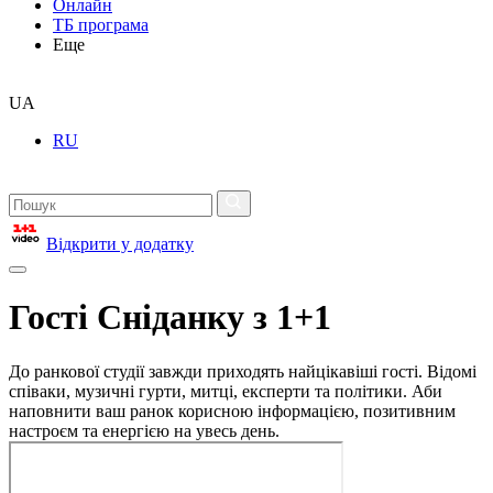
Онлайн
ТБ програма
Еще
UA
RU
Відкрити у додатку
Гості Сніданку з 1+1
До ранкової студії завжди приходять найцікавіші гості. Відомі
співаки, музичні гурти, митці, експерти та політики. Аби
наповнити ваш ранок корисною інформацією, позитивним
настроєм та енергією на увесь день.