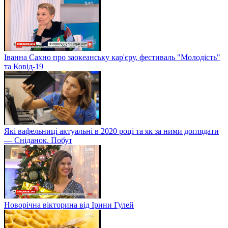
Іванна Сахно про заокеанську кар'єру, фестиваль "Молодість"
та Ковід-19
Які вафельниці актуальні в 2020 році та як за ними доглядати
— Сніданок. Побут
Новорічна вікторина від Ірини Гулей