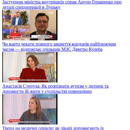
Заступник міністра внутрішніх справ Антон Геращенко про
деталі спецоперації в Луцьку
Чи варто чекати повного закриття кордонів найближчим
часом — відповідає очільник МЗС Дмитро Кулеба
Анастасія Степула: Як розпізнати аутизм у дитини та
допомогти їй жити у суспільстві повноцінно
Тренд на медичні серіали: як лікарі допомагають їх