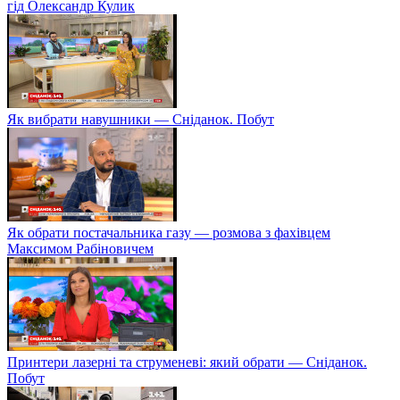
гід Олександр Кулик
Як вибрати навушники — Сніданок. Побут
Як обрати постачальника газу — розмова з фахівцем
Максимом Рабіновичем
Принтери лазерні та струменеві: який обрати — Сніданок.
Побут