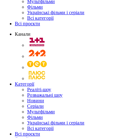
Мультфільми
Фільми
Українські фільми і серіали
Всі категорії
Всі проєкти
Канали
Категорії
Реаліті-шоу
Розважальні шоу
Новини
Серіали
Мультфільми
Фільми
Українські фільми і серіали
Всі категорії
Всі проєкти