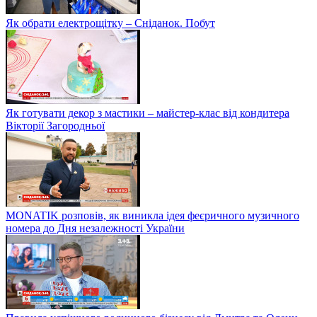
Як обрати електрощітку – Сніданок. Побут
Як готувати декор з мастики – майстер-клас від кондитера
Вікторії Загородньої
MONATIK розповів, як виникла ідея феєричного музичного
номера до Дня незалежності України