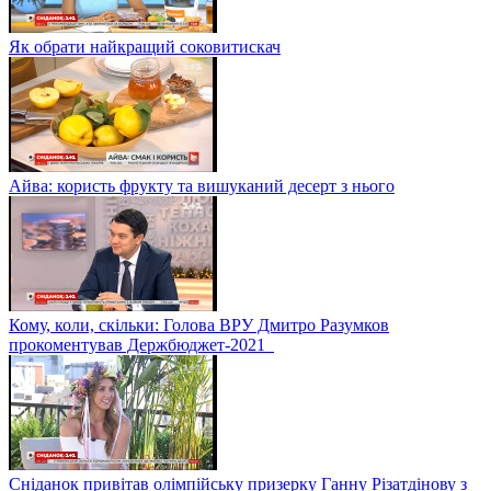
Як обрати найкращий соковитискач
Айва: користь фрукту та вишуканий десерт з нього
Кому, коли, скільки: Голова ВРУ Дмитро Разумков
прокоментував Держбюджет-2021
Сніданок привітав олімпійську призерку Ганну Різатдінову з