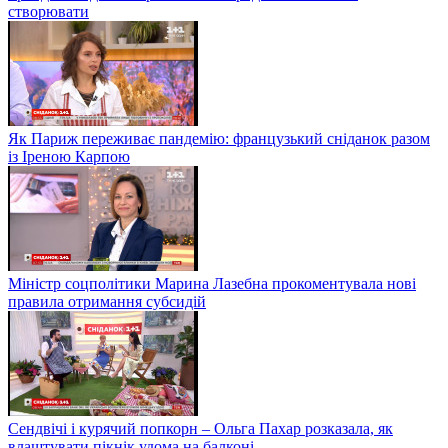
створювати
Як Париж переживає пандемію: французький сніданок разом
із Іреною Карпою
Міністр соцполітики Марина Лазебна прокоментувала нові
правила отримання субсидій
Сендвічі і курячий попкорн – Ольга Пахар розказала, як
влаштувати пікнік удома на балконі