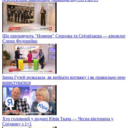
Що приховують "Номери" Сенцова та Сеітаблаєва — кіновлог
Єлени Федорейко
Ірина Гулей розказала, як вибрати витяжку і як правильно нею
користуватися
Хто головний у родині Юрія Ткача — Чесна вікторина у
Сніданку з 1+1