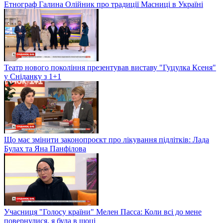
Етнограф Галина Олійник про традиції Масниці в Україні
Театр нового покоління презентував виставу "Гуцулка Ксеня"
у Сніданку з 1+1
Що має змінити законопроєкт про лікування підлітків: Лада
Булах та Яна Панфілова
Учасниця "Голосу країни" Мелен Пасса: Коли всі до мене
повернулися, я була в шоці