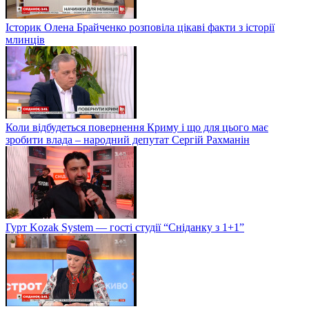
Історик Олена Брайченко розповіла цікаві факти з історії
млинців
Коли відбудеться повернення Криму і що для цього має
зробити влада – народний депутат Сергій Рахманін
Гурт Kozak System — гості студії “Сніданку з 1+1”