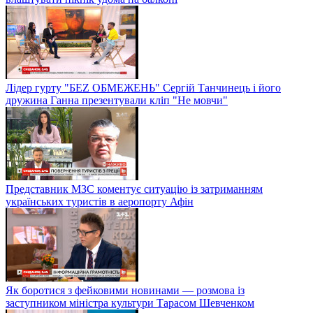
Лідер гурту "БЕZ ОБМЕЖЕНЬ" Сергій Танчинець і його
дружина Ганна презентували кліп "Не мовчи"
Представник МЗС коментує ситуацію із затриманням
українських туристів в аеропорту Афін
Як боротися з фейковими новинами — розмова із
заступником міністра культури Тарасом Шевченком