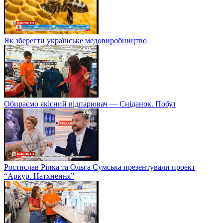
Як зберегти українське медовиробництво
Обираємо якісний відпарювач — Сніданок. Побут
Ростислав Ріпка та Ольга Сумська презентували проект
“Аркур. Натхнення”