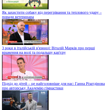
Як захистити собаку від перегрівання та теплового удару –
поради ветеринара
3 роки в італійській в'язниці: Віталій Марків про перші
враження на волі та подальшу кар'єру
Підхід до дітей – це найголовніше для нас: Ганна Різатдінова
про авторську Академію гімнастики