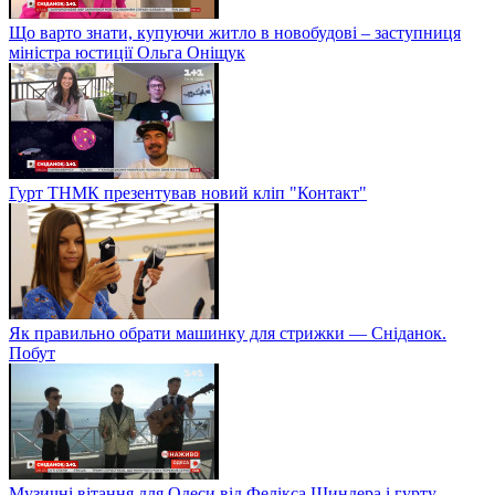
Що варто знати, купуючи житло в новобудові – заступниця
міністра юстиції Ольга Оніщук
Гурт ТНМК презентував новий кліп "Контакт"
Як правильно обрати машинку для стрижки — Сніданок.
Побут
Музичні вітання для Одеси від Фелікса Шиндера і гурту