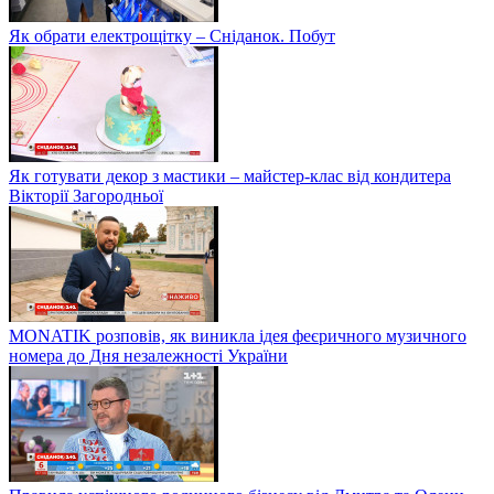
Як обрати електрощітку – Сніданок. Побут
Як готувати декор з мастики – майстер-клас від кондитера
Вікторії Загородньої
MONATIK розповів, як виникла ідея феєричного музичного
номера до Дня незалежності України