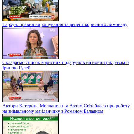
Тархун: правил вирощування та рецепт корисного лимонаду
Складаємо список корисних подарунків на новий рік разом із
Іриною Гулей
Актори Катерина Молчанова та Ахтем Сеітаблаєв про роботу
на знімальному майданчику з Романом Балаяном