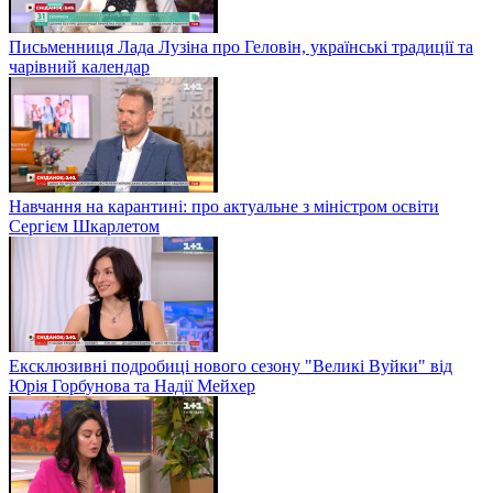
Письменниця Лада Лузіна про Геловін, українські традиції та
чарівний календар
Навчання на карантині: про актуальне з міністром освіти
Сергієм Шкарлетом
Ексклюзивні подробиці нового сезону "Великі Вуйки" від
Юрія Горбунова та Надії Мейхер