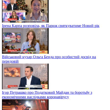
Ірена Карпа розповіла, як Париж святкуватиме Новий рік
Військовий кухар Ольга Бенда про особистий досвід на
передовій
Ігор Петрашко про Податковий Майдан та боротьбу з
економічними наслідками коронавірусу