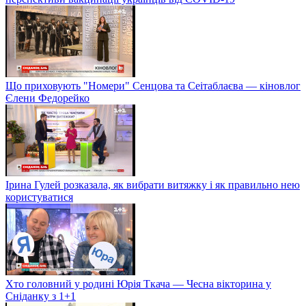
Що приховують "Номери" Сенцова та Сеітаблаєва — кіновлог
Єлени Федорейко
Ірина Гулей розказала, як вибрати витяжку і як правильно нею
користуватися
Хто головний у родині Юрія Ткача — Чесна вікторина у
Сніданку з 1+1