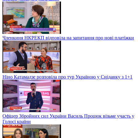
Членкиня НКРЕКП відповіла на запитання про нові платіжки
Ніно Катамадзе розповіла про тур Україною у Сніданку з 1+1
Офіцер Збройних сил України Василь Процюк візьме участь у
Голосі країни