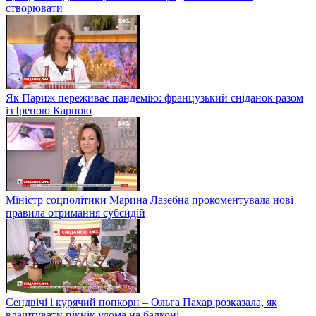
створювати
Як Париж переживає пандемію: французький сніданок разом
із Іреною Карпою
Міністр соцполітики Марина Лазебна прокоментувала нові
правила отримання субсидій
Сендвічі і курячий попкорн – Ольга Пахар розказала, як
влаштувати пікнік удома на балконі