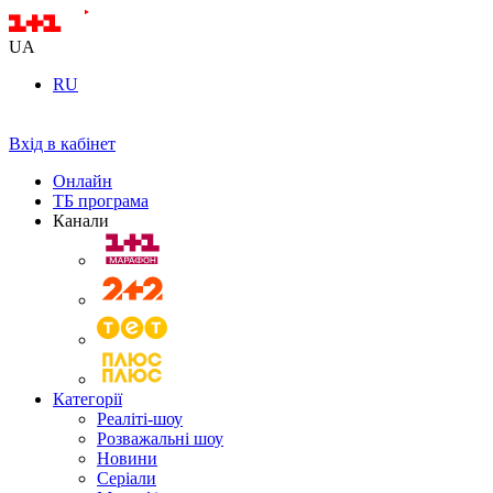
UA
RU
Вхід в кабінет
Онлайн
ТБ програма
Канали
Категорії
Реаліті-шоу
Розважальні шоу
Новини
Серіали