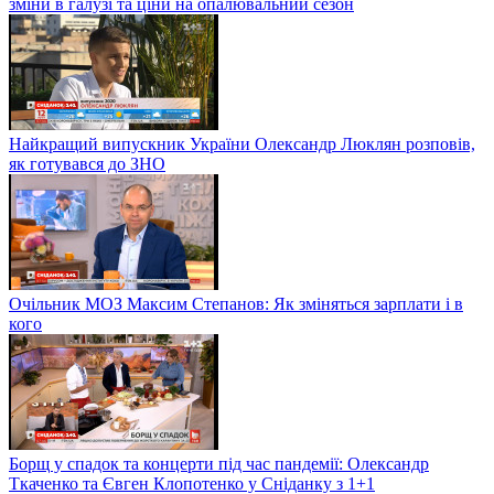
зміни в галузі та ціни на опалювальний сезон
Найкращий випускник України Олександр Люклян розповів,
як готувався до ЗНО
Очільник МОЗ Максим Степанов: Як зміняться зарплати і в
кого
Борщ у спадок та концерти під час пандемії: Олександр
Ткаченко та Євген Клопотенко у Сніданку з 1+1