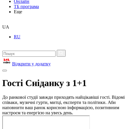
Онлайн
ТБ програма
Еще
UA
RU
Відкрити у додатку
Гості Сніданку з 1+1
До ранкової студії завжди приходять найцікавіші гості. Відомі
співаки, музичні гурти, митці, експерти та політики. Аби
наповнити ваш ранок корисною інформацією, позитивним
настроєм та енергією на увесь день.