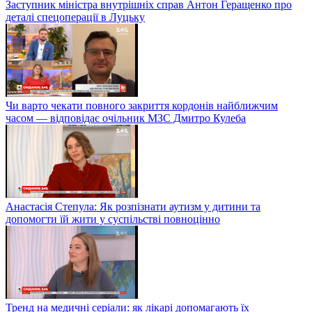
Заступник міністра внутрішніх справ Антон Геращенко про
деталі спецоперації в Луцьку
Чи варто чекати повного закриття кордонів найближчим
часом — відповідає очільник МЗС Дмитро Кулеба
Анастасія Степула: Як розпізнати аутизм у дитини та
допомогти їй жити у суспільстві повноцінно
Тренд на медичні серіали: як лікарі допомагають їх