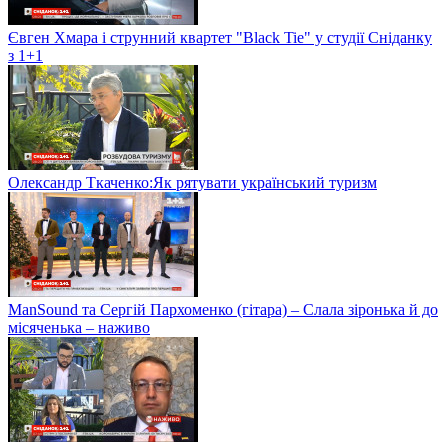
Євген Хмара і струнний квартет "Black Tie" у студії Сніданку
з 1+1
Олександр Ткаченко:Як рятувати український туризм
ManSound та Сергій Пархоменко (гітара) – Слала зіронька й до
місяченька – наживо