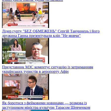
Лідер гурту "БЕZ ОБМЕЖЕНЬ" Сергій Танчинець і його
дружина Ганна презентували кліп "Не мовчи"
Представник МЗС коментує ситуацію із затриманням
українських туристів в аеропорту Афін
Як боротися з фейковими новинами — розмова із
заступником міністра культури Тарасом Шевченком