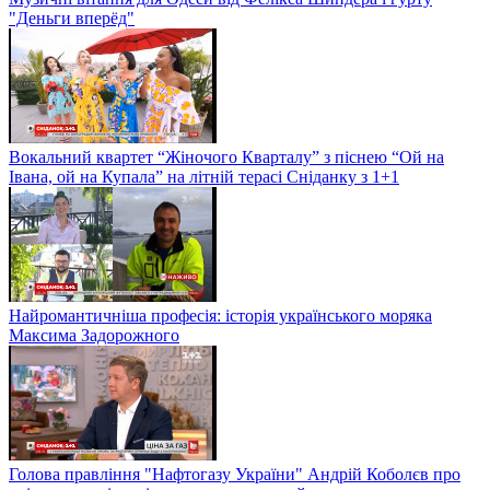
"Деньги вперёд"
Вокальний квартет “Жіночого Кварталу” з піснею “Ой на
Івана, ой на Купала” на літній терасі Сніданку з 1+1
Найромантичніша професія: історія українського моряка
Максима Задорожного
Голова правління "Нафтогазу України" Андрій Коболєв про