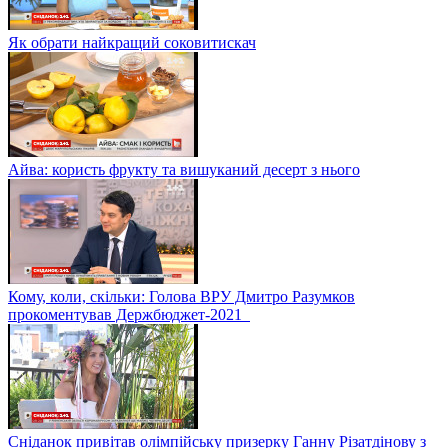
Як обрати найкращий соковитискач
Айва: користь фрукту та вишуканий десерт з нього
Кому, коли, скільки: Голова ВРУ Дмитро Разумков
прокоментував Держбюджет-2021
Сніданок привітав олімпійську призерку Ганну Різатдінову з