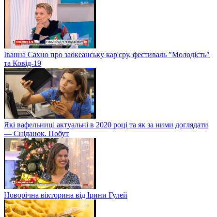
Іванна Сахно про заокеанську кар'єру, фестиваль "Молодість"
та Ковід-19
Які вафельниці актуальні в 2020 році та як за ними доглядати
— Сніданок. Побут
Новорічна вікторина від Ірини Гулей