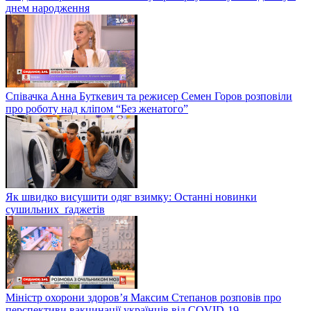
днем народження
Співачка Анна Буткевич та режисер Семен Горов розповіли
про роботу над кліпом “Без женатого”
Як швидко висушити одяг взимку: Останні новинки
сушильних ґаджетів
Міністр охорони здоров’я Максим Степанов розповів про
перспективи вакцинації українців від COVID-19