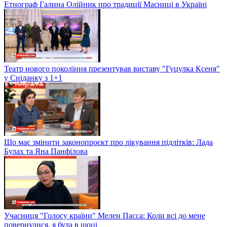
Етнограф Галина Олійник про традиції Масниці в Україні
Театр нового покоління презентував виставу "Гуцулка Ксеня"
у Сніданку з 1+1
Що має змінити законопроєкт про лікування підлітків: Лада
Булах та Яна Панфілова
Учасниця "Голосу країни" Мелен Пасса: Коли всі до мене
повернулися, я була в шоці