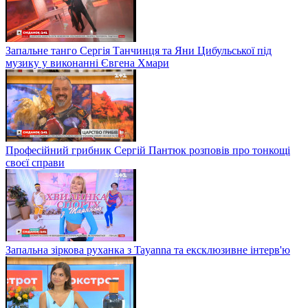
Запальне танго Сергія Танчинця та Яни Цибульської під
музику у виконанні Євгена Хмари
Професійний грибник Сергій Пантюк розповів про тонкощі
своєї справи
Запальна зіркова руханка з Tayanna та ексклюзивне інтерв'ю