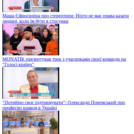
Маша Єфросиніна про стереотипи: Ніхто не має права казати
людині, коли їм бути в стосунки
MONATIK презентував трек з учасниками своєї команди на
"Голосі країни"
"Потрібно своє підтримувати": Олександр Поремський про
професію кравця в Україні