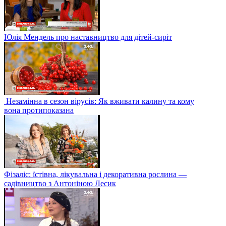
Юлія Мендель про наставництво для дітей-сиріт
Незамінна в сезон вірусів: Як вживати калину та кому
вона протипоказана
Фізаліс: їстівна, лікувальна і декоративна рослина —
садівництво з Антоніною Лесик