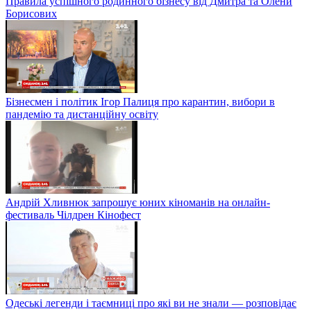
Правила успішного родинного бізнесу від Дмитра та Олени
Борисових
Бізнесмен і політик Ігор Палиця про карантин, вибори в
пандемію та дистанційну освіту
Андрій Хливнюк запрошує юних кіноманів на онлайн-
фестиваль Чілдрен Кінофест
Одеські легенди і таємниці про які ви не знали — розповідає