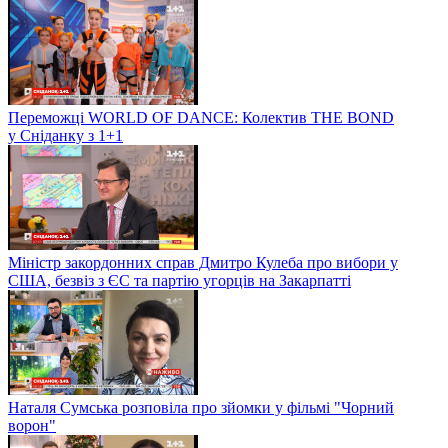
Переможці WORLD OF DANCE: Колектив THE BOND
у Сніданку з 1+1
Міністр закордонних справ Дмитро Кулеба про вибори у
США, безвіз з ЄС та партію угорців на Закарпатті
Наталя Сумська розповіла про зйомки у фільмі "Чорний
ворон"