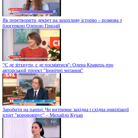
Як перетворити декрет на захопливу історію – розмова з
блогеркою Оленою Грицай
"Є де зітхнути, є де посміятися": Олена Кравець про
авторський проект "Іронічні читання"
Заробити на паніці: Чи витримає західна і східна цивілізації
іспит "короновірус" – Михайло Кухар