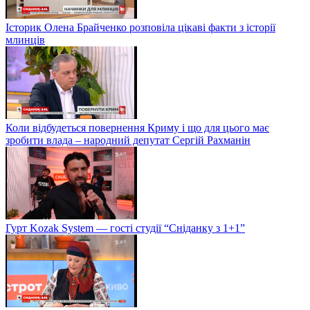
Історик Олена Брайченко розповіла цікаві факти з історії
млинців
Коли відбудеться повернення Криму і що для цього має
зробити влада – народний депутат Сергій Рахманін
Гурт Kozak System — гості студії “Сніданку з 1+1”