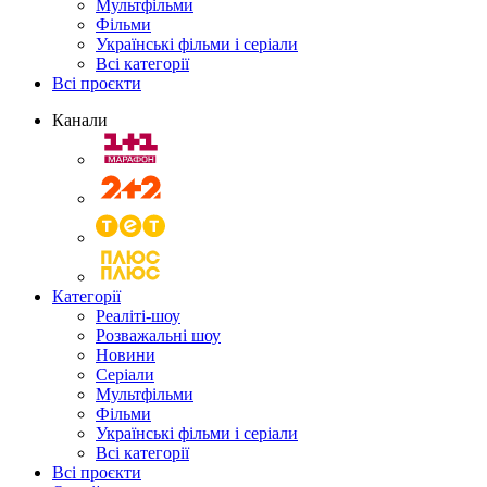
Мультфільми
Фільми
Українські фільми і серіали
Всі категорії
Всі проєкти
Канали
Категорії
Реаліті-шоу
Розважальні шоу
Новини
Серіали
Мультфільми
Фільми
Українські фільми і серіали
Всі категорії
Всі проєкти