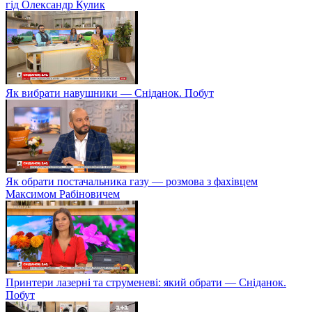
гід Олександр Кулик
Як вибрати навушники — Сніданок. Побут
Як обрати постачальника газу — розмова з фахівцем
Максимом Рабіновичем
Принтери лазерні та струменеві: який обрати — Сніданок.
Побут