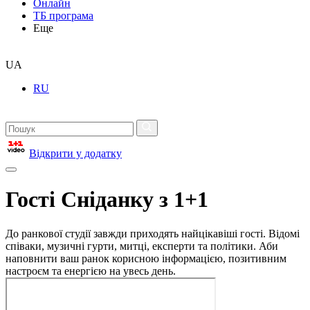
Онлайн
ТБ програма
Еще
UA
RU
Відкрити у додатку
Гості Сніданку з 1+1
До ранкової студії завжди приходять найцікавіші гості. Відомі
співаки, музичні гурти, митці, експерти та політики. Аби
наповнити ваш ранок корисною інформацією, позитивним
настроєм та енергією на увесь день.