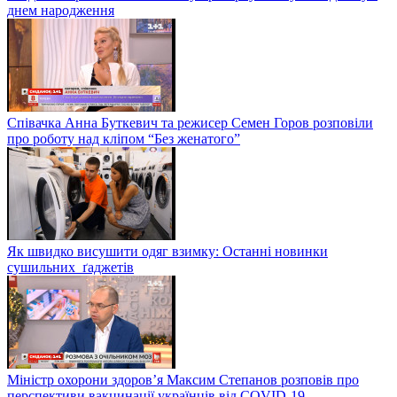
днем народження
Співачка Анна Буткевич та режисер Семен Горов розповіли
про роботу над кліпом “Без женатого”
Як швидко висушити одяг взимку: Останні новинки
сушильних ґаджетів
Міністр охорони здоров’я Максим Степанов розповів про
перспективи вакцинації українців від COVID-19