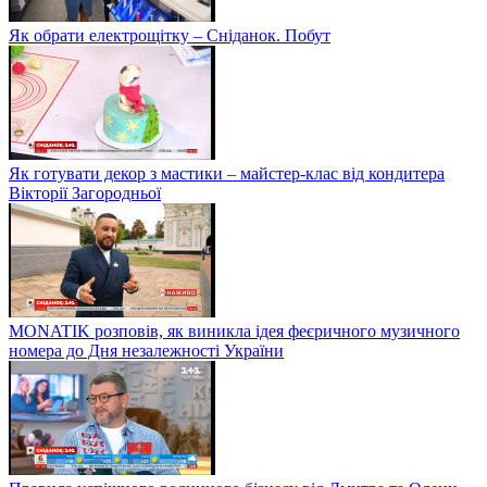
Як обрати електрощітку – Сніданок. Побут
Як готувати декор з мастики – майстер-клас від кондитера
Вікторії Загородньої
MONATIK розповів, як виникла ідея феєричного музичного
номера до Дня незалежності України