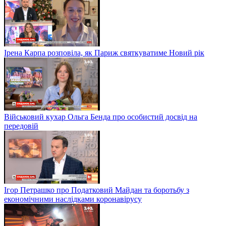
Ірена Карпа розповіла, як Париж святкуватиме Новий рік
Військовий кухар Ольга Бенда про особистий досвід на
передовій
Ігор Петрашко про Податковий Майдан та боротьбу з
економічними наслідками коронавірусу