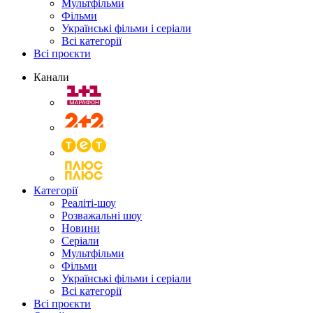
Мультфільми
Фільми
Українські фільми і серіали
Всі категорії
Всі проєкти
Канали
Категорії
Реаліті-шоу
Розважальні шоу
Новини
Серіали
Мультфільми
Фільми
Українські фільми і серіали
Всі категорії
Всі проєкти