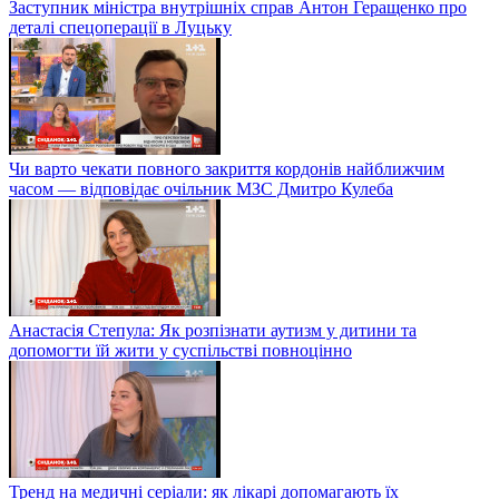
Заступник міністра внутрішніх справ Антон Геращенко про
деталі спецоперації в Луцьку
Чи варто чекати повного закриття кордонів найближчим
часом — відповідає очільник МЗС Дмитро Кулеба
Анастасія Степула: Як розпізнати аутизм у дитини та
допомогти їй жити у суспільстві повноцінно
Тренд на медичні серіали: як лікарі допомагають їх