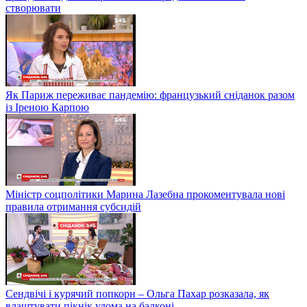
створювати
Як Париж переживає пандемію: французький сніданок разом
із Іреною Карпою
Міністр соцполітики Марина Лазебна прокоментувала нові
правила отримання субсидій
Сендвічі і курячий попкорн – Ольга Пахар розказала, як
влаштувати пікнік удома на балконі