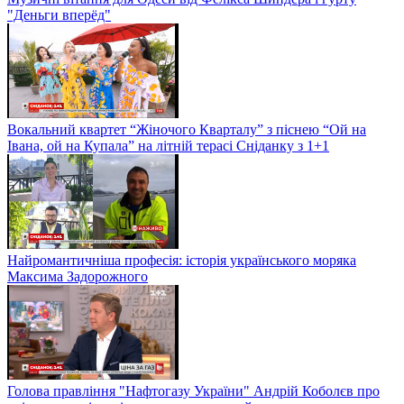
"Деньги вперёд"
Вокальний квартет “Жіночого Кварталу” з піснею “Ой на
Івана, ой на Купала” на літній терасі Сніданку з 1+1
Найромантичніша професія: історія українського моряка
Максима Задорожного
Голова правління "Нафтогазу України" Андрій Коболєв про