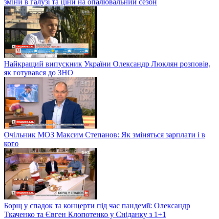
зміни в галузі та ціни на опалювальний сезон
Найкращий випускник України Олександр Люклян розповів,
як готувався до ЗНО
Очільник МОЗ Максим Степанов: Як зміняться зарплати і в
кого
Борщ у спадок та концерти під час пандемії: Олександр
Ткаченко та Євген Клопотенко у Сніданку з 1+1