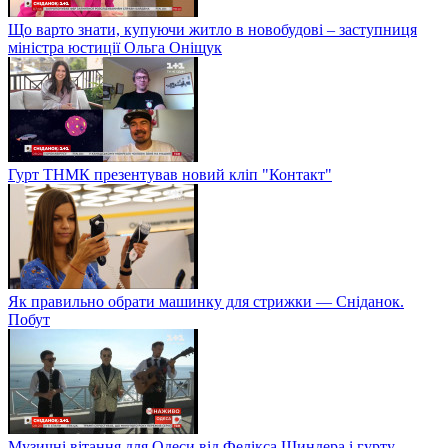
Що варто знати, купуючи житло в новобудові – заступниця
міністра юстиції Ольга Оніщук
Гурт ТНМК презентував новий кліп "Контакт"
Як правильно обрати машинку для стрижки — Сніданок.
Побут
Музичні вітання для Одеси від Фелікса Шиндера і гурту