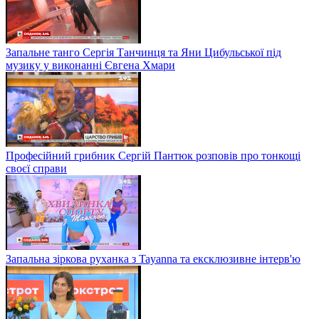
Запальне танго Сергія Танчинця та Яни Цибульської під
музику у виконанні Євгена Хмари
Професійний грибник Сергій Пантюк розповів про тонкощі
своєї справи
Запальна зіркова руханка з Tayanna та ексклюзивне інтерв'ю