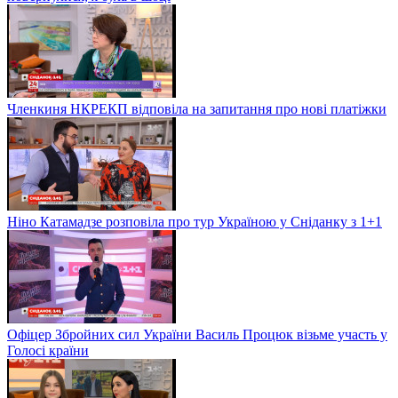
Членкиня НКРЕКП відповіла на запитання про нові платіжки
Ніно Катамадзе розповіла про тур Україною у Сніданку з 1+1
Офіцер Збройних сил України Василь Процюк візьме участь у
Голосі країни