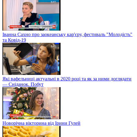
Іванна Сахно про заокеанську кар'єру, фестиваль "Молодість"
та Ковід-19
Які вафельниці актуальні в 2020 році та як за ними доглядати
— Сніданок. Побут
Новорічна вікторина від Ірини Гулей