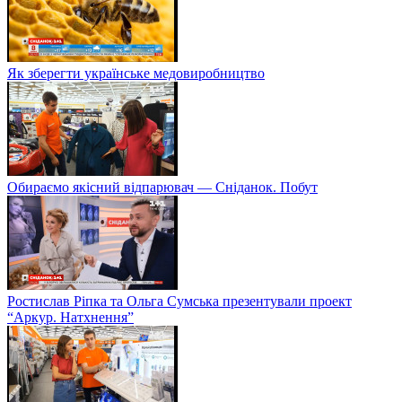
Як зберегти українське медовиробництво
Обираємо якісний відпарювач — Сніданок. Побут
Ростислав Ріпка та Ольга Сумська презентували проект
“Аркур. Натхнення”