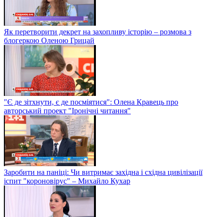
Як перетворити декрет на захопливу історію – розмова з
блогеркою Оленою Грицай
"Є де зітхнути, є де посміятися": Олена Кравець про
авторський проект "Іронічні читання"
Заробити на паніці: Чи витримає західна і східна цивілізації
іспит "короновірус" – Михайло Кухар