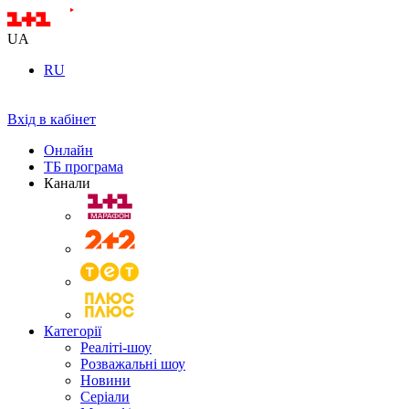
UA
RU
Вхід в кабінет
Онлайн
ТБ програма
Канали
Категорії
Реаліті-шоу
Розважальні шоу
Новини
Серіали