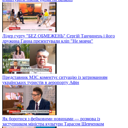
Лідер гурту "БЕZ ОБМЕЖЕНЬ" Сергій Танчинець і його
дружина Ганна презентували кліп "Не мовчи"
Представник МЗС коментує ситуацію із затриманням
українських туристів в аеропорту Афін
Як боротися з фейковими новинами — розмова із
заступником міністра культури Тарасом Шевченком