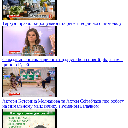
Тархун: правил вирощування та рецепт корисного лимонаду
Складаємо список корисних подарунків на новий рік разом із
Іриною Гулей
Актори Катерина Молчанова та Ахтем Сеітаблаєв про роботу
на знімальному майданчику з Романом Балаяном