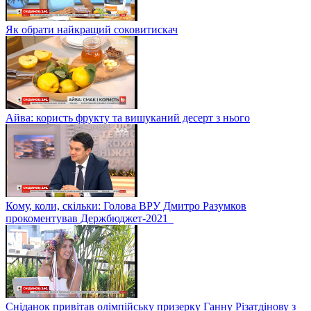
Як обрати найкращий соковитискач
Айва: користь фрукту та вишуканий десерт з нього
Кому, коли, скільки: Голова ВРУ Дмитро Разумков
прокоментував Держбюджет-2021
Сніданок привітав олімпійську призерку Ганну Різатдінову з