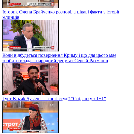
Історик Олена Брайченко розповіла цікаві факти з історії
млинців
Коли відбудеться повернення Криму і що для цього має
зробити влада – народний депутат Сергій Рахманін
Гурт Kozak System — гості студії “Сніданку з 1+1”