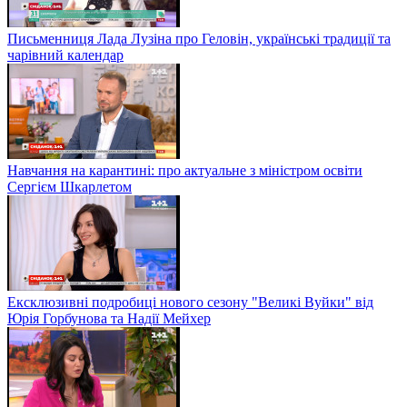
Письменниця Лада Лузіна про Геловін, українські традиції та
чарівний календар
Навчання на карантині: про актуальне з міністром освіти
Сергієм Шкарлетом
Ексклюзивні подробиці нового сезону "Великі Вуйки" від
Юрія Горбунова та Надії Мейхер