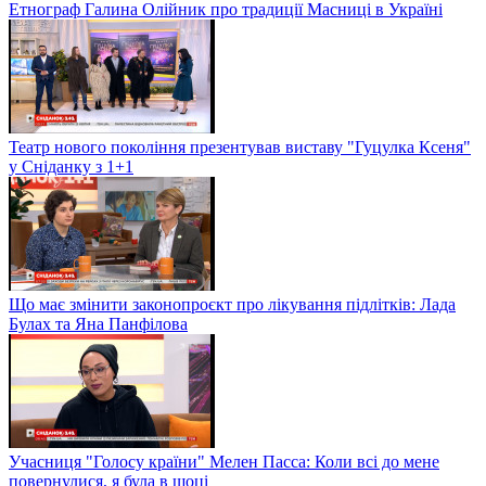
Етнограф Галина Олійник про традиції Масниці в Україні
Театр нового покоління презентував виставу "Гуцулка Ксеня"
у Сніданку з 1+1
Що має змінити законопроєкт про лікування підлітків: Лада
Булах та Яна Панфілова
Учасниця "Голосу країни" Мелен Пасса: Коли всі до мене
повернулися, я була в шоці