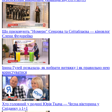
Що приховують "Номери" Сенцова та Сеітаблаєва — кіновлог
Єлени Федорейко
Ірина Гулей розказала, як вибрати витяжку і як правильно нею
користуватися
Хто головний у родині Юрія Ткача — Чесна вікторина у
Сніданку з 1+1