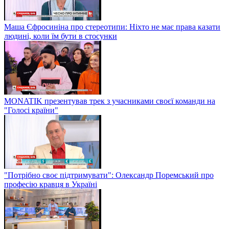
Маша Єфросиніна про стереотипи: Ніхто не має права казати
людині, коли їм бути в стосунки
MONATIK презентував трек з учасниками своєї команди на
"Голосі країни"
"Потрібно своє підтримувати": Олександр Поремський про
професію кравця в Україні