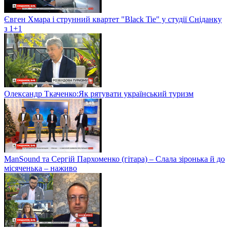
Євген Хмара і струнний квартет "Black Tie" у студії Сніданку
з 1+1
Олександр Ткаченко:Як рятувати український туризм
ManSound та Сергій Пархоменко (гітара) – Слала зіронька й до
місяченька – наживо