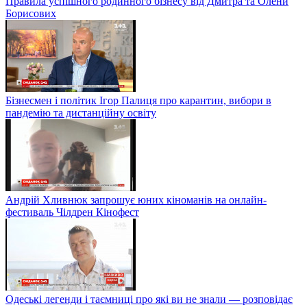
Правила успішного родинного бізнесу від Дмитра та Олени
Борисових
Бізнесмен і політик Ігор Палиця про карантин, вибори в
пандемію та дистанційну освіту
Андрій Хливнюк запрошує юних кіноманів на онлайн-
фестиваль Чілдрен Кінофест
Одеські легенди і таємниці про які ви не знали — розповідає