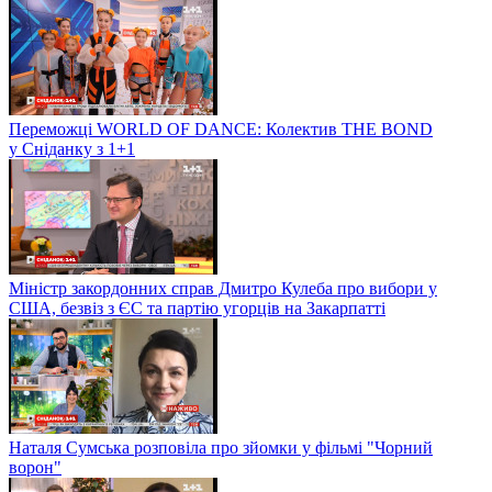
Переможці WORLD OF DANCE: Колектив THE BOND
у Сніданку з 1+1
Міністр закордонних справ Дмитро Кулеба про вибори у
США, безвіз з ЄС та партію угорців на Закарпатті
Наталя Сумська розповіла про зйомки у фільмі "Чорний
ворон"