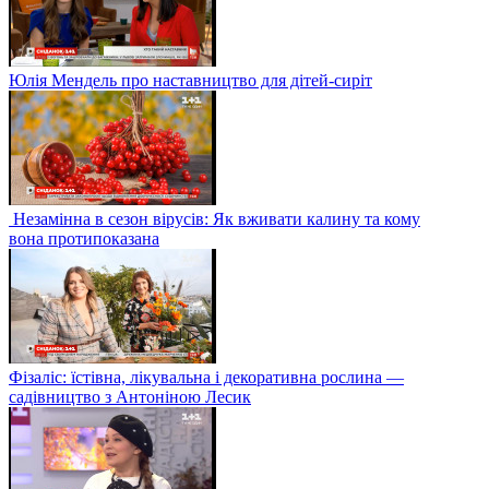
Юлія Мендель про наставництво для дітей-сиріт
Незамінна в сезон вірусів: Як вживати калину та кому
вона протипоказана
Фізаліс: їстівна, лікувальна і декоративна рослина —
садівництво з Антоніною Лесик