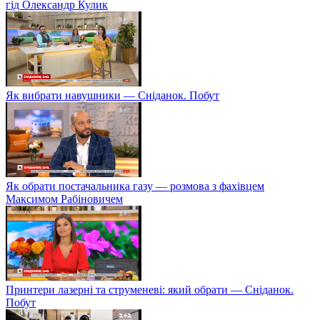
гід Олександр Кулик
Як вибрати навушники — Сніданок. Побут
Як обрати постачальника газу — розмова з фахівцем
Максимом Рабіновичем
Принтери лазерні та струменеві: який обрати — Сніданок.
Побут