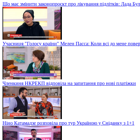
Що має змінити законопроєкт про лікування підлітків: Лада Бу
Учасниця "Голосу країни" Мелен Пасса: Коли всі до мене повер
Членкиня НКРЕКП відповіла на запитання про нові платіжки
Ніно Катамадзе розповіла про тур Україною у Сніданку з 1+1