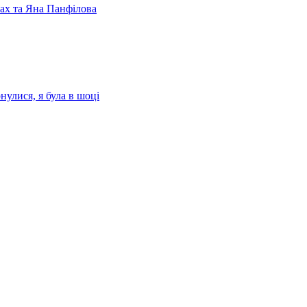
лах та Яна Панфілова
нулися, я була в шоці