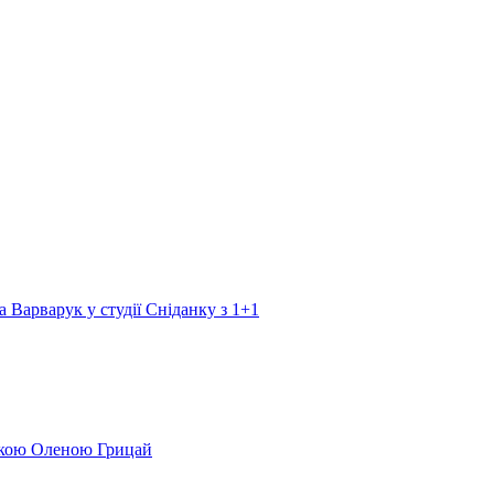
а Варварук у студії Сніданку з 1+1
еркою Оленою Грицай