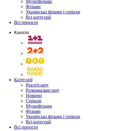
Мультфільми
Фільми
Українські фільми і серіали
Всі категорії
Всі проєкти
Канали
Категорії
Реаліті-шоу
Розважальні шоу
Новини
Серіали
Мультфільми
Фільми
Українські фільми і серіали
Всі категорії
Всі проєкти