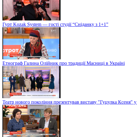
Гурт Kozak System — гості студії “Сніданку з 1+1”
Етнограф Галина Олійник про традиції Масниці в Україні
Театр нового покоління презентував виставу "Гуцулка Ксеня" у