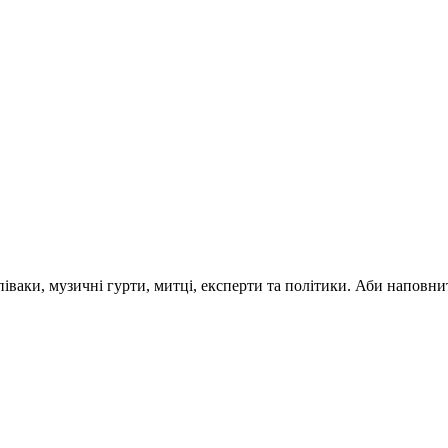
 співаки, музичні гурти, митці, експерти та політики. Аби напо