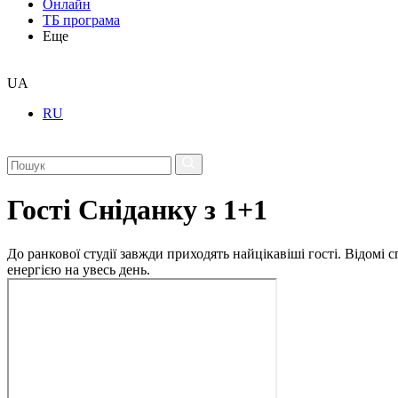
Онлайн
ТБ програма
Еще
UA
RU
Гості Сніданку з 1+1
До ранкової студії завжди приходять найцікавіші гості. Відомі
енергією на увесь день.