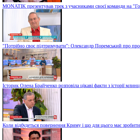
MONATIK презентував трек з учасниками своєї команди на "Го
"Потрібно своє підтримувати": Олександр Поремський про проф
Історик Олена Брайченко розповіла цікаві факти з історії млинц
Коли відбудеться повернення Криму і що для цього має зробити