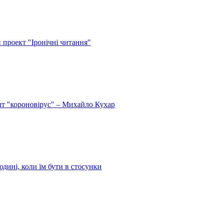
й проект "Іронічні читання"
спит "короновірус" – Михайло Кухар
дині, коли їм бути в стосунки