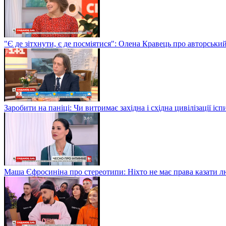
"Є де зітхнути, є де посміятися": Олена Кравець про авторськи
Заробити на паніці: Чи витримає західна і східна цивілізації і
Маша Єфросиніна про стереотипи: Ніхто не має права казати лю