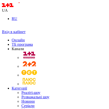
UA
RU
Вхід в кабінет
Онлайн
ТБ програма
Канали
Категорії
Реаліті-шоу
Розважальні шоу
Новини
Серіали