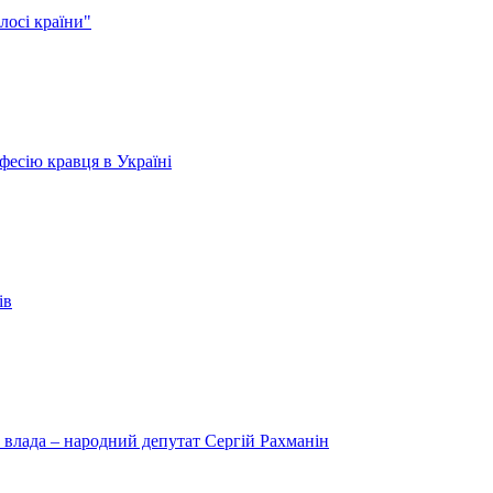
лосі країни"
есію кравця в Україні
ів
 влада – народний депутат Сергій Рахманін