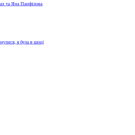
лах та Яна Панфілова
нулися, я була в шоці