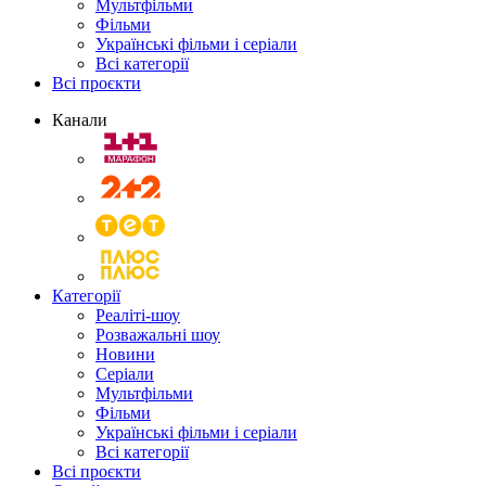
Мультфільми
Фільми
Українські фільми і серіали
Всі категорії
Всі проєкти
Канали
Категорії
Реаліті-шоу
Розважальні шоу
Новини
Серіали
Мультфільми
Фільми
Українські фільми і серіали
Всі категорії
Всі проєкти