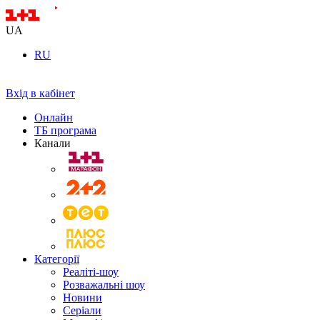
UA
RU
Вхід в кабінет
Онлайн
ТБ програма
Канали
Категорії
Реаліті-шоу
Розважальні шоу
Новини
Серіали