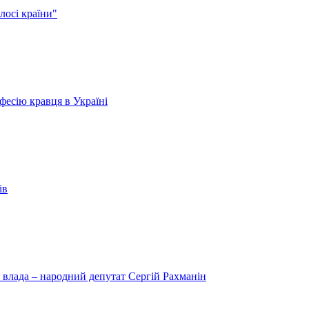
лосі країни"
есію кравця в Україні
ів
 влада – народний депутат Сергій Рахманін