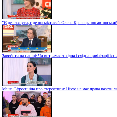
"Є де зітхнути, є де посміятися": Олена Кравець про авторськи
Заробити на паніці: Чи витримає західна і східна цивілізації і
Маша Єфросиніна про стереотипи: Ніхто не має права казати лю