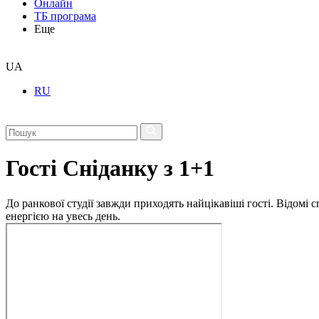
Онлайн
ТБ програма
Еще
UA
RU
Гості Сніданку з 1+1
До ранкової студії завжди приходять найцікавіші гості. Відомі
енергією на увесь день.