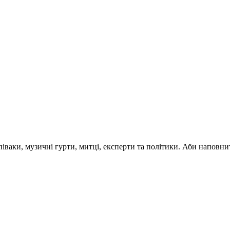
 співаки, музичні гурти, митці, експерти та політики. Аби напо