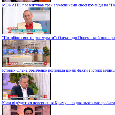
MONATIK презентував трек з учасниками своєї команди на "Го
"Потрібно своє підтримувати": Олександр Поремський про проф
Історик Олена Брайченко розповіла цікаві факти з історії млинц
Коли відбудеться повернення Криму і що для цього має зробити