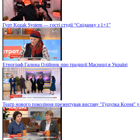
Гурт Kozak System — гості студії “Сніданку з 1+1”
Етнограф Галина Олійник про традиції Масниці в Україні
Театр нового покоління презентував виставу "Гуцулка Ксеня" у