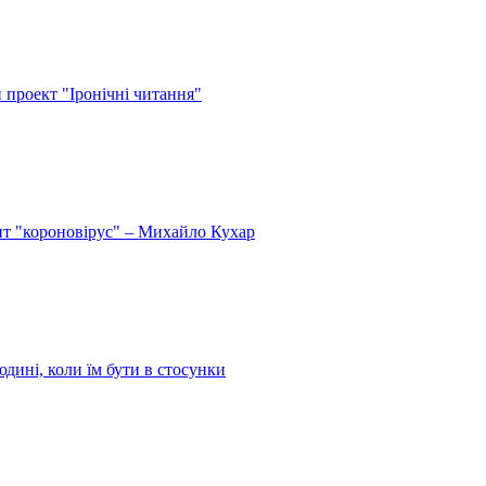
й проект "Іронічні читання"
спит "короновірус" – Михайло Кухар
дині, коли їм бути в стосунки