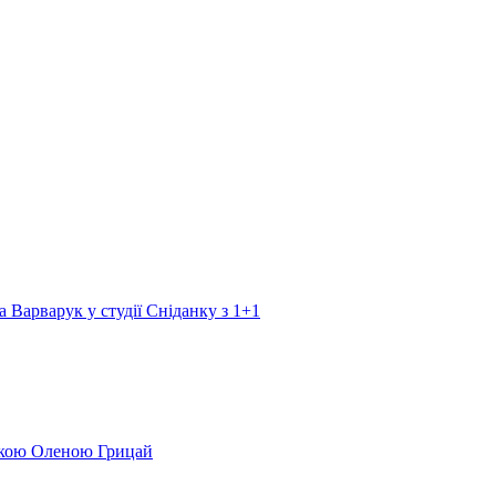
а Варварук у студії Сніданку з 1+1
еркою Оленою Грицай