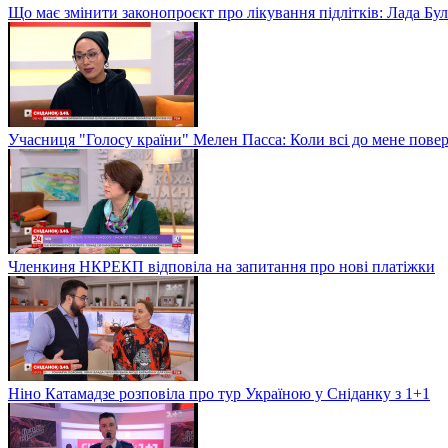
Що має змінити законопроєкт про лікування підлітків: Лада Бу
Учасниця "Голосу країни" Мелен Пасса: Коли всі до мене повер
Членкиня НКРЕКП відповіла на запитання про нові платіжки
Ніно Катамадзе розповіла про тур Україною у Сніданку з 1+1