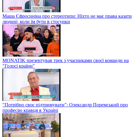
Маша Єфросиніна про стереотипи: Ніхто не має права казати
людині, коли їм бути в стосунки
MONATIK презентував трек з учасниками своєї команди на
"Голосі країни"
"Потрібно своє підтримувати": Олександр Поремський про
професію кравця в Україні