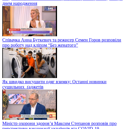
днем народження
Співачка Анна Буткевич та режисер Семен Горов розповіли
про роботу над кліпом “Без женатого”
Як швидко висушити одяг взимку: Останні новинки
сушильних ґаджетів
Міністр охорони здоров’я Максим Степанов розповів про
перспективи вакцинації українців від COVID-19