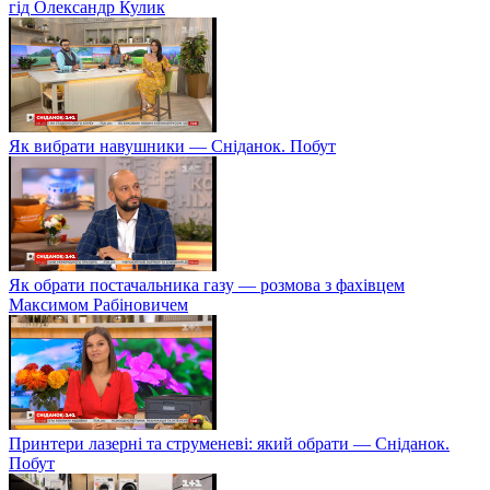
гід Олександр Кулик
Як вибрати навушники — Сніданок. Побут
Як обрати постачальника газу — розмова з фахівцем
Максимом Рабіновичем
Принтери лазерні та струменеві: який обрати — Сніданок.
Побут