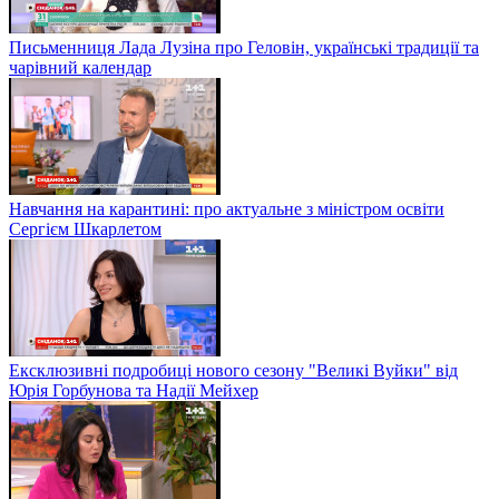
Письменниця Лада Лузіна про Геловін, українські традиції та
чарівний календар
Навчання на карантині: про актуальне з міністром освіти
Сергієм Шкарлетом
Ексклюзивні подробиці нового сезону "Великі Вуйки" від
Юрія Горбунова та Надії Мейхер