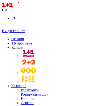
UA
RU
Вхід в кабінет
Онлайн
ТБ програма
Канали
Категорії
Реаліті-шоу
Розважальні шоу
Новини
Серіали