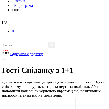
Онлайн
ТБ програма
Еще
UA
RU
Відкрити у додатку
Гості Сніданку з 1+1
До ранкової студії завжди приходять найцікавіші гості. Відомі
співаки, музичні гурти, митці, експерти та політики. Аби
наповнити ваш ранок корисною інформацією, позитивним
настроєм та енергією на увесь день.