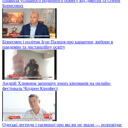
Правила успішного родинного бізнесу від Дмитра та Олени
Борисових
Бізнесмен і політик Ігор Палиця про карантин, вибори в
пандемію та дистанційну освіту
Андрій Хливнюк запрошує юних кіноманів на онлайн-
фестиваль Чілдрен Кінофест
Одеські легенди і таємниці про які ви не знали — розповідає