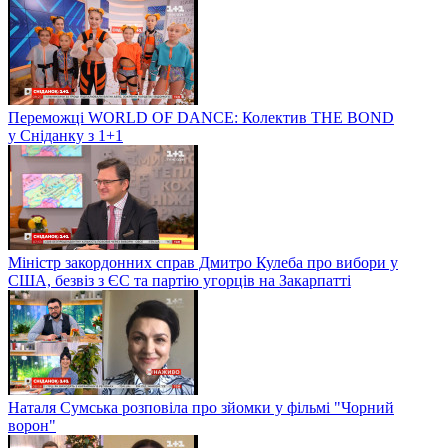
Переможці WORLD OF DANCE: Колектив THE BOND
у Сніданку з 1+1
Міністр закордонних справ Дмитро Кулеба про вибори у
США, безвіз з ЄС та партію угорців на Закарпатті
Наталя Сумська розповіла про зйомки у фільмі "Чорний
ворон"