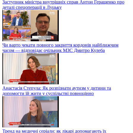
Заступник міністра внутрішніх справ Антон Геращенко про
деталі спецоперації в Луцьку
Чи варто чекати повного закриття кордонів найближчим
часом — відповідає очільник МЗС Дмитро Кулеба
Анастасія Степула: Як розпізнати аутизм у дитини та
допомогти їй жити у суспільстві повноцінно
Тренд на медичні серіали: як лікарі допомагають їх