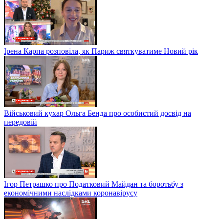
Ірена Карпа розповіла, як Париж святкуватиме Новий рік
Військовий кухар Ольга Бенда про особистий досвід на
передовій
Ігор Петрашко про Податковий Майдан та боротьбу з
економічними наслідками коронавірусу