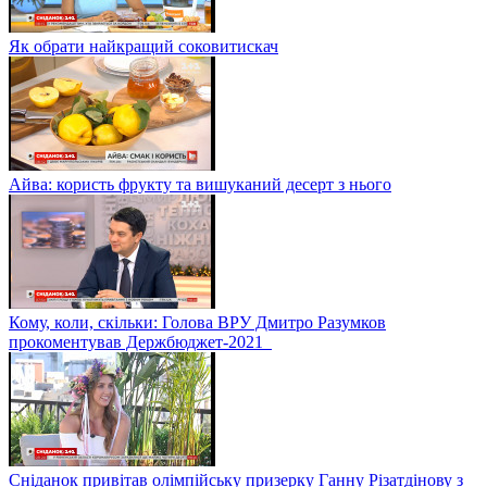
Як обрати найкращий соковитискач
Айва: користь фрукту та вишуканий десерт з нього
Кому, коли, скільки: Голова ВРУ Дмитро Разумков
прокоментував Держбюджет-2021
Сніданок привітав олімпійську призерку Ганну Різатдінову з