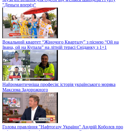
"Деньги вперёд"
Вокальний квартет “Жіночого Кварталу” з піснею “Ой на
Івана, ой на Купала” на літній терасі Сніданку з 1+1
Найромантичніша професія: історія українського моряка
Максима Задорожного
Голова правління "Нафтогазу України" Андрій Коболєв про