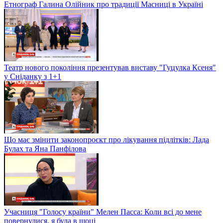
Етнограф Галина Олійник про традиції Масниці в Україні
Театр нового покоління презентував виставу "Гуцулка Ксеня"
у Сніданку з 1+1
Що має змінити законопроєкт про лікування підлітків: Лада
Булах та Яна Панфілова
Учасниця "Голосу країни" Мелен Пасса: Коли всі до мене
повернулися, я була в шоці