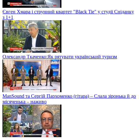
Євген Хмара і струнний квартет "Black Tie" у студії Сніданку
з 1+1
Олександр Ткаченко:Як рятувати український туризм
ManSound та Сергій Пархоменко (гітара) – Слала зіронька й до
місяченька – наживо