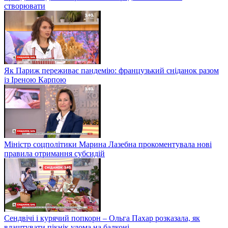
створювати
Як Париж переживає пандемію: французький сніданок разом
із Іреною Карпою
Міністр соцполітики Марина Лазебна прокоментувала нові
правила отримання субсидій
Сендвічі і курячий попкорн – Ольга Пахар розказала, як
влаштувати пікнік удома на балконі