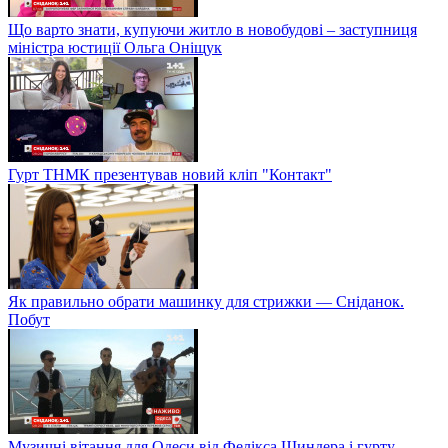
Що варто знати, купуючи житло в новобудові – заступниця
міністра юстиції Ольга Оніщук
Гурт ТНМК презентував новий кліп "Контакт"
Як правильно обрати машинку для стрижки — Сніданок.
Побут
Музичні вітання для Одеси від Фелікса Шиндера і гурту