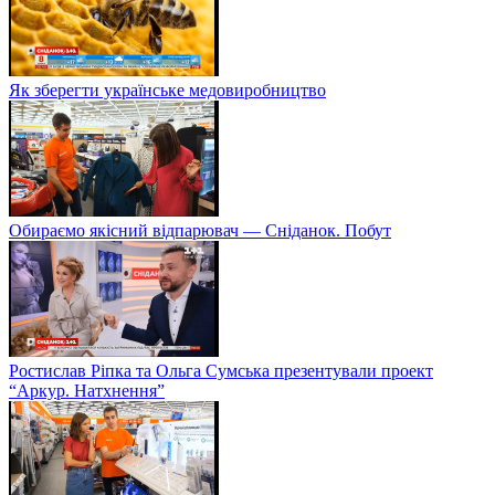
Як зберегти українське медовиробництво
Обираємо якісний відпарювач — Сніданок. Побут
Ростислав Ріпка та Ольга Сумська презентували проект
“Аркур. Натхнення”