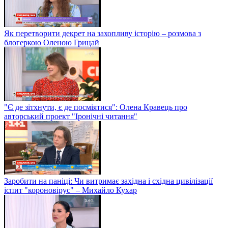
Як перетворити декрет на захопливу історію – розмова з
блогеркою Оленою Грицай
"Є де зітхнути, є де посміятися": Олена Кравець про
авторський проект "Іронічні читання"
Заробити на паніці: Чи витримає західна і східна цивілізації
іспит "короновірус" – Михайло Кухар