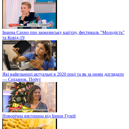
Іванна Сахно про заокеанську кар'єру, фестиваль "Молодість"
та Ковід-19
Які вафельниці актуальні в 2020 році та як за ними доглядати
— Сніданок. Побут
Новорічна вікторина від Ірини Гулей