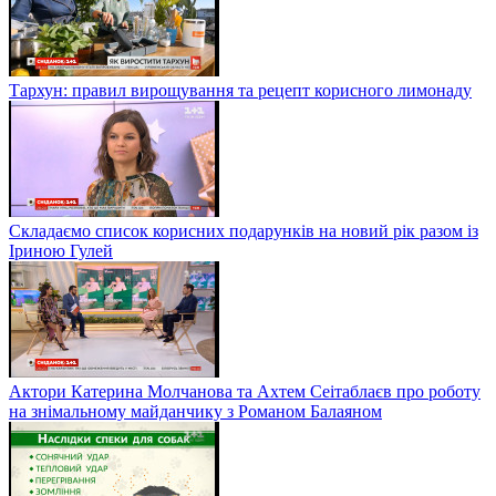
Тархун: правил вирощування та рецепт корисного лимонаду
Складаємо список корисних подарунків на новий рік разом із
Іриною Гулей
Актори Катерина Молчанова та Ахтем Сеітаблаєв про роботу
на знімальному майданчику з Романом Балаяном