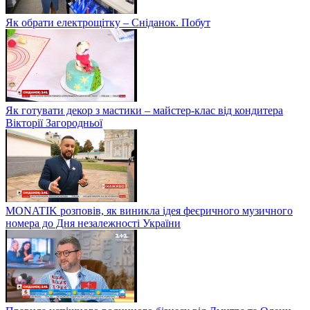
Як обрати електрощітку – Сніданок. Побут
Як готувати декор з мастики – майстер-клас від кондитера
Вікторії Загородньої
MONATIK розповів, як виникла ідея феєричного музичного
номера до Дня незалежності України