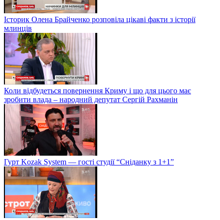
Історик Олена Брайченко розповіла цікаві факти з історії
млинців
Коли відбудеться повернення Криму і що для цього має
зробити влада – народний депутат Сергій Рахманін
Гурт Kozak System — гості студії “Сніданку з 1+1”