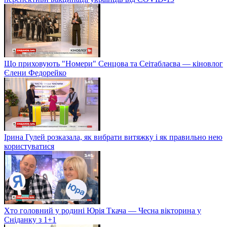
Що приховують "Номери" Сенцова та Сеітаблаєва — кіновлог
Єлени Федорейко
Ірина Гулей розказала, як вибрати витяжку і як правильно нею
користуватися
Хто головний у родині Юрія Ткача — Чесна вікторина у
Сніданку з 1+1