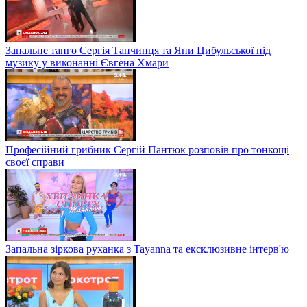
Запальне танго Сергія Танчинця та Яни Цибульської під
музику у виконанні Євгена Хмари
Професійний грибник Сергій Пантюк розповів про тонкощі
своєї справи
Запальна зіркова руханка з Tayanna та ексклюзивне інтерв'ю