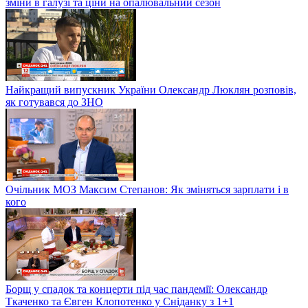
зміни в галузі та ціни на опалювальний сезон
Найкращий випускник України Олександр Люклян розповів,
як готувався до ЗНО
Очільник МОЗ Максим Степанов: Як зміняться зарплати і в
кого
Борщ у спадок та концерти під час пандемії: Олександр
Ткаченко та Євген Клопотенко у Сніданку з 1+1