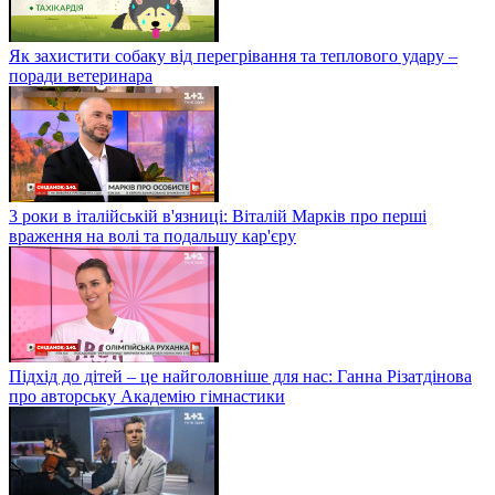
Як захистити собаку від перегрівання та теплового удару –
поради ветеринара
3 роки в італійській в'язниці: Віталій Марків про перші
враження на волі та подальшу кар'єру
Підхід до дітей – це найголовніше для нас: Ганна Різатдінова
про авторську Академію гімнастики