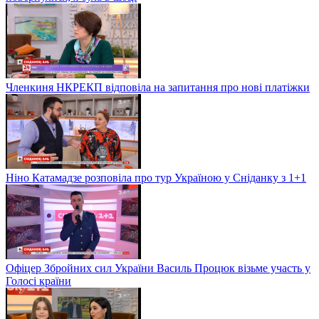
Членкиня НКРЕКП відповіла на запитання про нові платіжки
Ніно Катамадзе розповіла про тур Україною у Сніданку з 1+1
Офіцер Збройних сил України Василь Процюк візьме участь у
Голосі країни