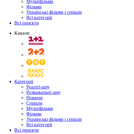
Мультфільми
Фільми
Українські фільми і серіали
Всі категорії
Всі проєкти
Канали
Категорії
Реаліті-шоу
Розважальні шоу
Новини
Серіали
Мультфільми
Фільми
Українські фільми і серіали
Всі категорії
Всі проєкти