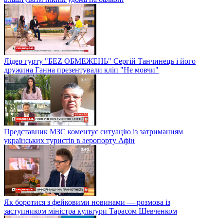
Лідер гурту "БЕZ ОБМЕЖЕНЬ" Сергій Танчинець і його
дружина Ганна презентували кліп "Не мовчи"
Представник МЗС коментує ситуацію із затриманням
українських туристів в аеропорту Афін
Як боротися з фейковими новинами — розмова із
заступником міністра культури Тарасом Шевченком