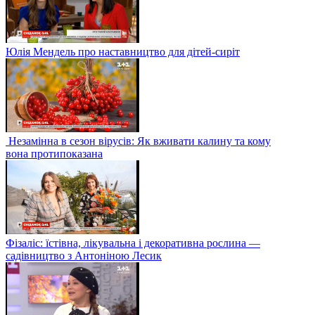
Юлія Мендель про наставництво для дітей-сиріт
Незамінна в сезон вірусів: Як вживати калину та кому
вона протипоказана
Фізаліс: їстівна, лікувальна і декоративна рослина —
садівництво з Антоніною Лесик