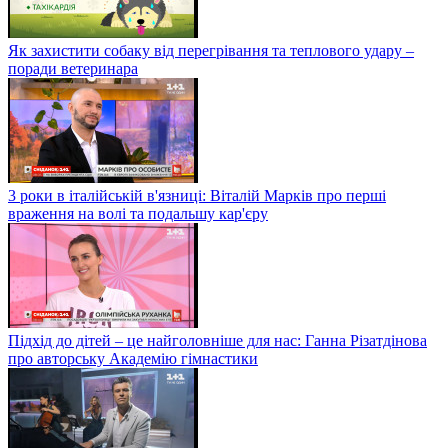
Як захистити собаку від перегрівання та теплового удару –
поради ветеринара
3 роки в італійській в'язниці: Віталій Марків про перші
враження на волі та подальшу кар'єру
Підхід до дітей – це найголовніше для нас: Ганна Різатдінова
про авторську Академію гімнастики