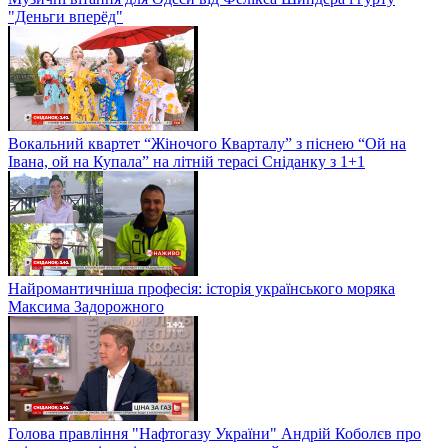
"Деньги вперёд"
Вокальний квартет “Жіночого Кварталу” з піснею “Ой на
Івана, ой на Купала” на літній терасі Сніданку з 1+1
Найромантичніша професія: історія українського моряка
Максима Задорожного
Голова правління "Нафтогазу України" Андрій Коболєв про