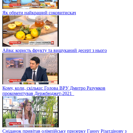
Як обрати найкращий соковитискач
Айва: користь фрукту та вишуканий десерт з нього
Кому, коли, скільки: Голова ВРУ Дмитро Разумков
прокоментував Держбюджет-2021
Сніданок привітав олімпійську призерку Ганну Різатдінову з