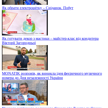
Як обрати електрощітку – Сніданок. Побут
Як готувати декор з мастики – майстер-клас від кондитера
Вікторії Загородньої
MONATIK розповів, як виникла ідея феєричного музичного
номера до Дня незалежності України