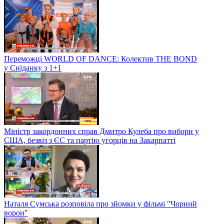
Переможці WORLD OF DANCE: Колектив THE BOND
у Сніданку з 1+1
Міністр закордонних справ Дмитро Кулеба про вибори у
США, безвіз з ЄС та партію угорців на Закарпатті
Наталя Сумська розповіла про зйомки у фільмі "Чорний
ворон"