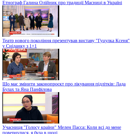
Етнограф Галина Олійник про традиції Масниці в Україні
Театр нового покоління презентував виставу "Гуцулка Ксеня"
у Сніданку з 1+1
Що має змінити законопроєкт про лікування підлітків: Лада
Булах та Яна Панфілова
Учасниця "Голосу країни" Мелен Пасса: Коли всі до мене
повернулися, я була в шоці