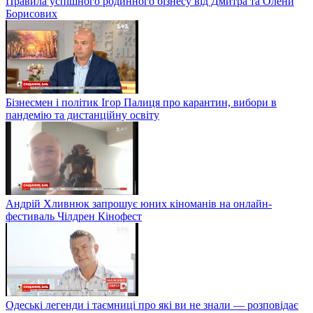
Правила успішного родинного бізнесу від Дмитра та Олени
Борисових
Бізнесмен і політик Ігор Палиця про карантин, вибори в
пандемію та дистанційну освіту
Андрій Хливнюк запрошує юних кіноманів на онлайн-
фестиваль Чілдрен Кінофест
Одеські легенди і таємниці про які ви не знали — розповідає