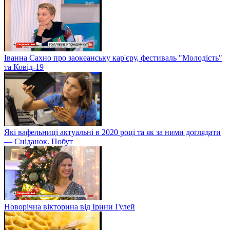
Іванна Сахно про заокеанську кар'єру, фестиваль "Молодість"
та Ковід-19
Які вафельниці актуальні в 2020 році та як за ними доглядати
— Сніданок. Побут
Новорічна вікторина від Ірини Гулей