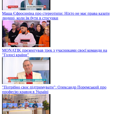
Маша Єфросиніна про стереотипи: Ніхто не має права казати
людині, коли їм бути в стосунки
MONATIK презентував трек з учасниками своєї команди на
"Голосі країни"
"Потрібно своє підтримувати": Олександр Поремський про
професію кравця в Україні