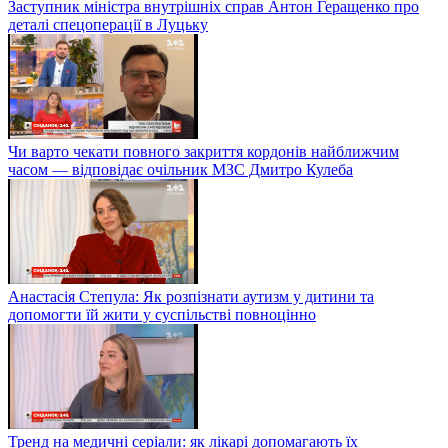
Заступник міністра внутрішніх справ Антон Геращенко про
деталі спецоперації в Луцьку
Чи варто чекати повного закриття кордонів найближчим
часом — відповідає очільник МЗС Дмитро Кулеба
Анастасія Степула: Як розпізнати аутизм у дитини та
допомогти їй жити у суспільстві повноцінно
Тренд на медичні серіали: як лікарі допомагають їх