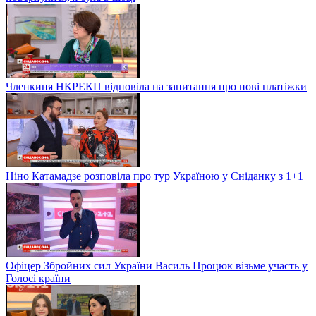
Членкиня НКРЕКП відповіла на запитання про нові платіжки
Ніно Катамадзе розповіла про тур Україною у Сніданку з 1+1
Офіцер Збройних сил України Василь Процюк візьме участь у
Голосі країни