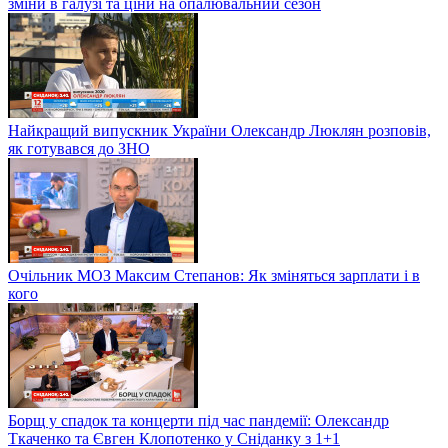
зміни в галузі та ціни на опалювальний сезон
Найкращий випускник України Олександр Люклян розповів,
як готувався до ЗНО
Очільник МОЗ Максим Степанов: Як зміняться зарплати і в
кого
Борщ у спадок та концерти під час пандемії: Олександр
Ткаченко та Євген Клопотенко у Сніданку з 1+1