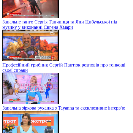
Запальне танго Сергія Танчинця та Яни Цибульської під
музику у виконанні Євгена Хмари
Професійний грибник Сергій Пантюк розповів про тонкощі
своєї справи
Запальна зіркова руханка з Tayanna та ексклюзивне інтерв'ю