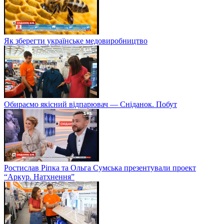
Як зберегти українське медовиробництво
Обираємо якісний відпарювач — Сніданок. Побут
Ростислав Ріпка та Ольга Сумська презентували проект
“Аркур. Натхнення”