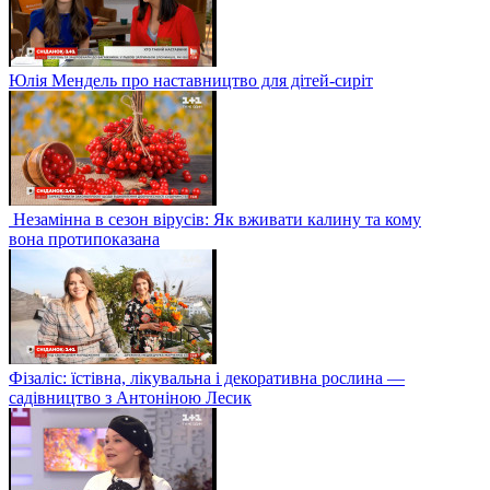
Юлія Мендель про наставництво для дітей-сиріт
Незамінна в сезон вірусів: Як вживати калину та кому
вона протипоказана
Фізаліс: їстівна, лікувальна і декоративна рослина —
садівництво з Антоніною Лесик