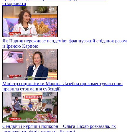
створювати
Як Париж переживає пандемію: французький сніданок разом
із Іреною Карпою
Міністр соцполітики Марина Лазебна прокоментувала нові
правила отримання субсидій
Сендвічі і курячий попкорн – Ольга Пахар розказала, як
влаштувати пікнік удома на балконі