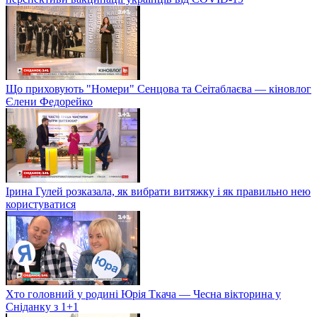
Що приховують "Номери" Сенцова та Сеітаблаєва — кіновлог
Єлени Федорейко
Ірина Гулей розказала, як вибрати витяжку і як правильно нею
користуватися
Хто головний у родині Юрія Ткача — Чесна вікторина у
Сніданку з 1+1