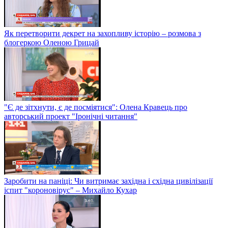
Як перетворити декрет на захопливу історію – розмова з
блогеркою Оленою Грицай
"Є де зітхнути, є де посміятися": Олена Кравець про
авторський проект "Іронічні читання"
Заробити на паніці: Чи витримає західна і східна цивілізації
іспит "короновірус" – Михайло Кухар