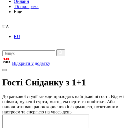
Онлайн
ТБ програма
Еще
UA
RU
Відкрити у додатку
Гості Сніданку з 1+1
До ранкової студії завжди приходять найцікавіші гості. Відомі
співаки, музичні гурти, митці, експерти та політики. Аби
наповнити ваш ранок корисною інформацією, позитивним
настроєм та енергією на увесь день.