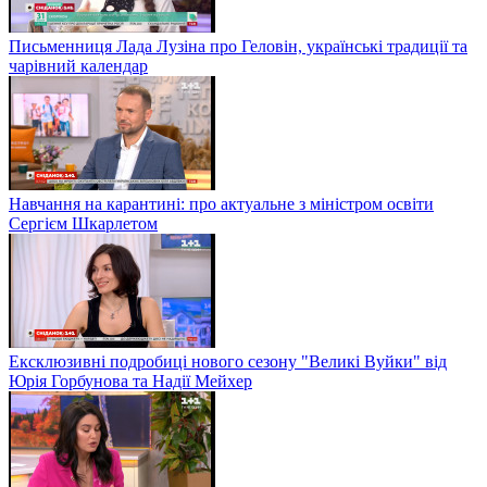
Письменниця Лада Лузіна про Геловін, українські традиції та
чарівний календар
Навчання на карантині: про актуальне з міністром освіти
Сергієм Шкарлетом
Ексклюзивні подробиці нового сезону "Великі Вуйки" від
Юрія Горбунова та Надії Мейхер