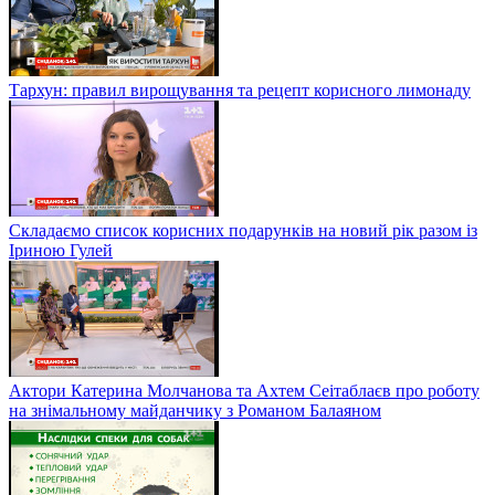
Тархун: правил вирощування та рецепт корисного лимонаду
Складаємо список корисних подарунків на новий рік разом із
Іриною Гулей
Актори Катерина Молчанова та Ахтем Сеітаблаєв про роботу
на знімальному майданчику з Романом Балаяном