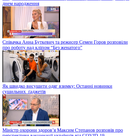
днем народження
Співачка Анна Буткевич та режисер Семен Горов розповіли
про роботу над кліпом “Без женатого”
Як швидко висушити одяг взимку: Останні новинки
сушильних ґаджетів
Міністр охорони здоров’я Максим Степанов розповів про
перспективи вакцинації українців від COVID-19