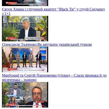
Євген Хмара і струнний квартет "Black Tie" у студії Сніданку
з 1+1
Олександр Ткаченко:Як рятувати український туризм
ManSound та Сергій Пархоменко (гітара) – Слала зіронька й до
місяченька – наживо