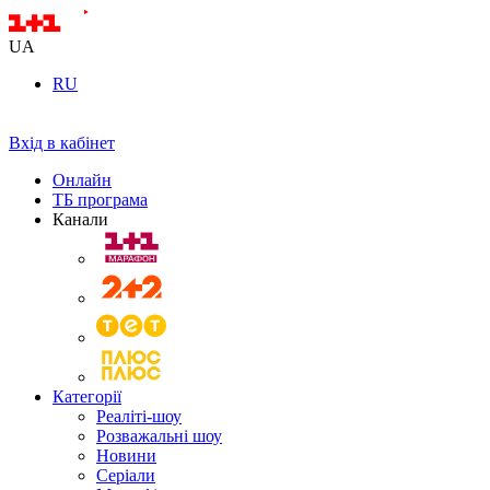
UA
RU
Вхід в кабінет
Онлайн
ТБ програма
Канали
Категорії
Реаліті-шоу
Розважальні шоу
Новини
Серіали