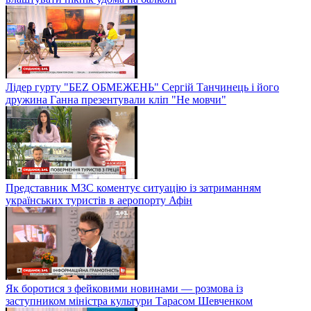
Лідер гурту "БЕZ ОБМЕЖЕНЬ" Сергій Танчинець і його
дружина Ганна презентували кліп "Не мовчи"
Представник МЗС коментує ситуацію із затриманням
українських туристів в аеропорту Афін
Як боротися з фейковими новинами — розмова із
заступником міністра культури Тарасом Шевченком