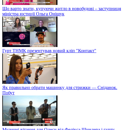
Що варто знати, купуючи житло в новобудові – заступниця
міністра юстиції Ольга Оніщук
Гурт ТНМК презентував новий кліп "Контакт"
Як правильно обрати машинку для стрижки — Сніданок.
Побут
Музичні вітання для Одеси від Фелікса Шиндера і гурту