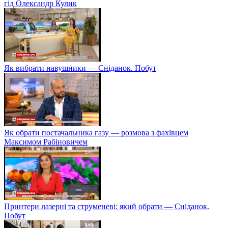
гід Олександр Кулик
Як вибрати навушники — Сніданок. Побут
Як обрати постачальника газу — розмова з фахівцем
Максимом Рабіновичем
Принтери лазерні та струменеві: який обрати — Сніданок.
Побут