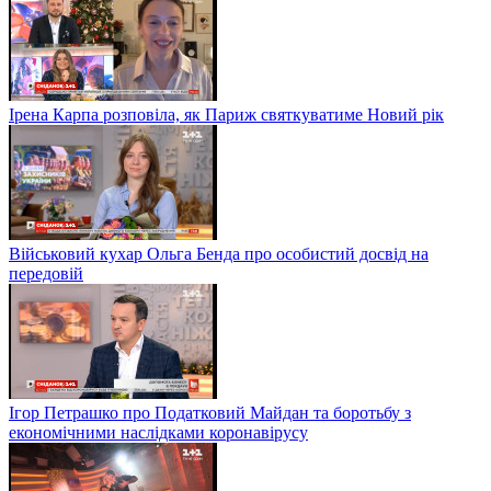
Ірена Карпа розповіла, як Париж святкуватиме Новий рік
Військовий кухар Ольга Бенда про особистий досвід на
передовій
Ігор Петрашко про Податковий Майдан та боротьбу з
економічними наслідками коронавірусу