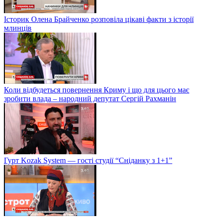
Історик Олена Брайченко розповіла цікаві факти з історії
млинців
Коли відбудеться повернення Криму і що для цього має
зробити влада – народний депутат Сергій Рахманін
Гурт Kozak System — гості студії “Сніданку з 1+1”