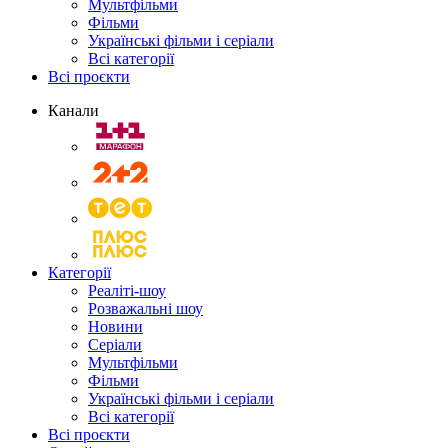
Мультфільми
Фільми
Українські фільми і серіали
Всі категорії
Всі проєкти
Канали
Категорії
Реаліті-шоу
Розважальні шоу
Новини
Серіали
Мультфільми
Фільми
Українські фільми і серіали
Всі категорії
Всі проєкти