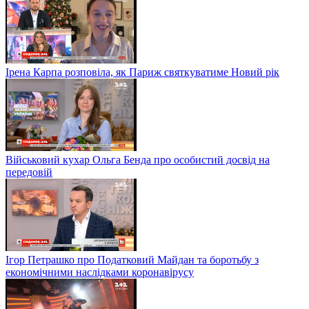
Ірена Карпа розповіла, як Париж святкуватиме Новий рік
Військовий кухар Ольга Бенда про особистий досвід на
передовій
Ігор Петрашко про Податковий Майдан та боротьбу з
економічними наслідками коронавірусу