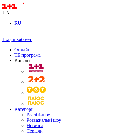
UA
RU
Вхід в кабінет
Онлайн
ТБ програма
Канали
Категорії
Реаліті-шоу
Розважальні шоу
Новини
Серіали