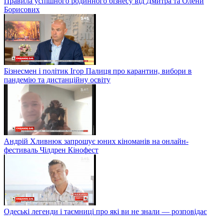
Правила успішного родинного бізнесу від Дмитра та Олени
Борисових
Бізнесмен і політик Ігор Палиця про карантин, вибори в
пандемію та дистанційну освіту
Андрій Хливнюк запрошує юних кіноманів на онлайн-
фестиваль Чілдрен Кінофест
Одеські легенди і таємниці про які ви не знали — розповідає