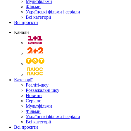
Мультфільми
Фільми
Українські фільми і серіали
Всі категорії
Всі проєкти
Канали
Категорії
Реаліті-шоу
Розважальні шоу
Новини
Серіали
Мультфільми
Фільми
Українські фільми і серіали
Всі категорії
Всі проєкти