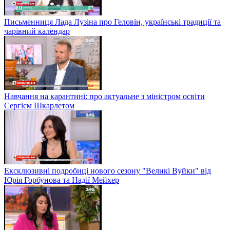
Письменниця Лада Лузіна про Геловін, українські традиції та
чарівний календар
Навчання на карантині: про актуальне з міністром освіти
Сергієм Шкарлетом
Ексклюзивні подробиці нового сезону "Великі Вуйки" від
Юрія Горбунова та Надії Мейхер