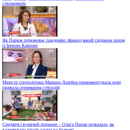
створювати
Як Париж переживає пандемію: французький сніданок разом
із Іреною Карпою
Міністр соцполітики Марина Лазебна прокоментувала нові
правила отримання субсидій
Сендвічі і курячий попкорн – Ольга Пахар розказала, як
влаштувати пікнік удома на балконі