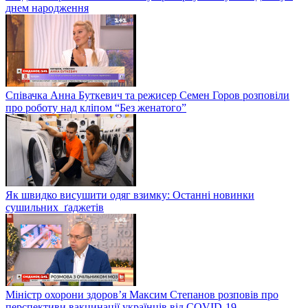
днем народження
Співачка Анна Буткевич та режисер Семен Горов розповіли
про роботу над кліпом “Без женатого”
Як швидко висушити одяг взимку: Останні новинки
сушильних ґаджетів
Міністр охорони здоров’я Максим Степанов розповів про
перспективи вакцинації українців від COVID-19