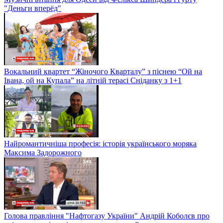
"Деньги вперёд"
Вокальний квартет “Жіночого Кварталу” з піснею “Ой на
Івана, ой на Купала” на літній терасі Сніданку з 1+1
Найромантичніша професія: історія українського моряка
Максима Задорожного
Голова правління "Нафтогазу України" Андрій Коболєв про