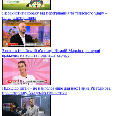
Як захистити собаку від перегрівання та теплового удару –
поради ветеринара
3 роки в італійській в'язниці: Віталій Марків про перші
враження на волі та подальшу кар'єру
Підхід до дітей – це найголовніше для нас: Ганна Різатдінова
про авторську Академію гімнастики