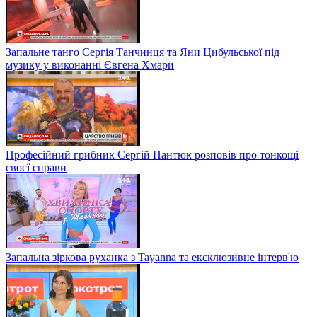
Запальне танго Сергія Танчинця та Яни Цибульської під
музику у виконанні Євгена Хмари
Професійний грибник Сергій Пантюк розповів про тонкощі
своєї справи
Запальна зіркова руханка з Tayanna та ексклюзивне інтерв'ю