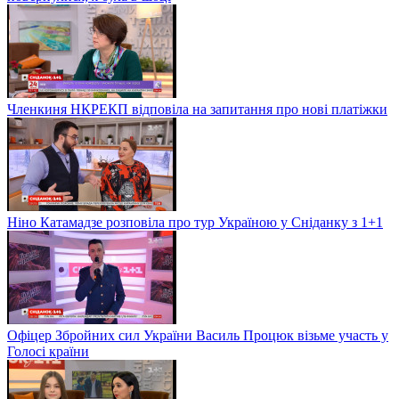
Членкиня НКРЕКП відповіла на запитання про нові платіжки
Ніно Катамадзе розповіла про тур Україною у Сніданку з 1+1
Офіцер Збройних сил України Василь Процюк візьме участь у
Голосі країни