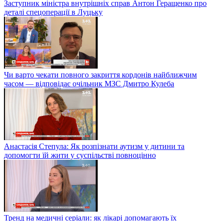
Заступник міністра внутрішніх справ Антон Геращенко про
деталі спецоперації в Луцьку
Чи варто чекати повного закриття кордонів найближчим
часом — відповідає очільник МЗС Дмитро Кулеба
Анастасія Степула: Як розпізнати аутизм у дитини та
допомогти їй жити у суспільстві повноцінно
Тренд на медичні серіали: як лікарі допомагають їх