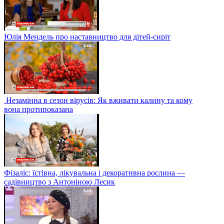
Юлія Мендель про наставництво для дітей-сиріт
Незамінна в сезон вірусів: Як вживати калину та кому
вона протипоказана
Фізаліс: їстівна, лікувальна і декоративна рослина —
садівництво з Антоніною Лесик