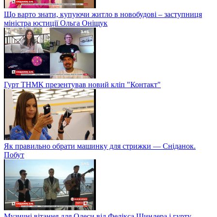
Що варто знати, купуючи житло в новобудові – заступниця
міністра юстиції Ольга Оніщук
Гурт ТНМК презентував новий кліп "Контакт"
Як правильно обрати машинку для стрижки — Сніданок.
Побут
Музичні вітання для Одеси від Фелікса Шиндера і гурту