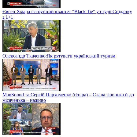
Євген Хмара і струнний квартет "Black Tie" у студії Сніданку
з 1+1
Олександр Ткаченко:Як рятувати український туризм
ManSound та Сергій Пархоменко (гітара) – Слала зіронька й до
місяченька – наживо