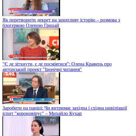
Як перетворити декрет на захопливу історію – розмова з
блогеркою Оленою Грицай
"Є де зітхнути, є де посміятися": Олена Кравець про
авторський проект "Іронічні читання"
Заробити на паніці: Чи витримає західна і східна цивілізації
іспит "короновірус" – Михайло Кухар