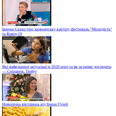
Іванна Сахно про заокеанську кар'єру, фестиваль "Молодість"
та Ковід-19
Які вафельниці актуальні в 2020 році та як за ними доглядати
— Сніданок. Побут
Новорічна вікторина від Ірини Гулей