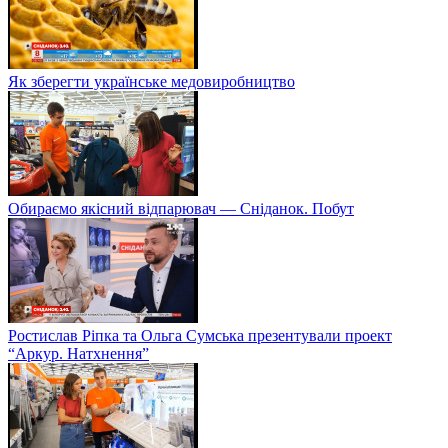
Як зберегти українське медовиробництво
Обираємо якісний відпарювач — Сніданок. Побут
Ростислав Ріпка та Ольга Сумська презентували проект
“Аркур. Натхнення”