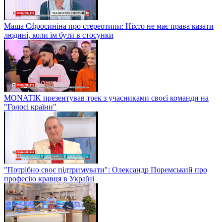
Маша Єфросиніна про стереотипи: Ніхто не має права казати
людині, коли їм бути в стосунки
MONATIK презентував трек з учасниками своєї команди на
"Голосі країни"
"Потрібно своє підтримувати": Олександр Поремський про
професію кравця в Україні