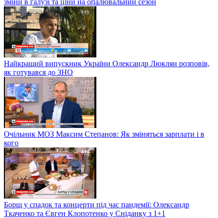
зміни в галузі та ціни на опалювальний сезон
Найкращий випускник України Олександр Люклян розповів,
як готувався до ЗНО
Очільник МОЗ Максим Степанов: Як зміняться зарплати і в
кого
Борщ у спадок та концерти під час пандемії: Олександр
Ткаченко та Євген Клопотенко у Сніданку з 1+1