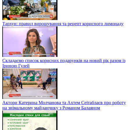
Тархун: правил вирощування та рецепт корисного лимонаду
Складаємо список корисних подарунків на новий рік разом із
Іриною Гулей
Актори Катерина Молчанова та Ахтем Сеітаблаєв про роботу
на знімальному майданчику з Романом Балаяном