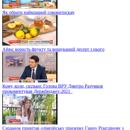
Як обрати найкращий соковитискач
Айва: користь фрукту та вишуканий десерт з нього
Кому, коли, скільки: Голова ВРУ Дмитро Разумков
прокоментував Держбюджет-2021
Сніданок привітав олімпійську призерку Ганну Різатдінову з