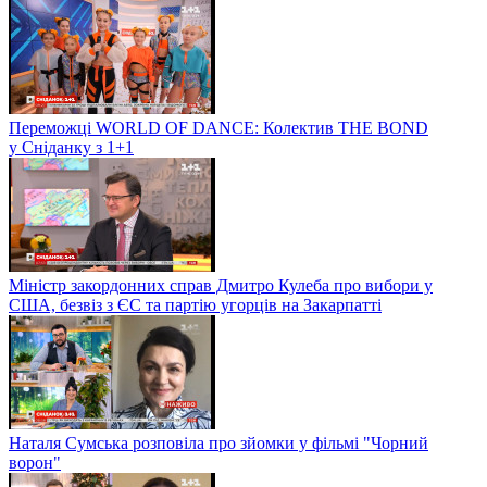
Переможці WORLD OF DANCE: Колектив THE BOND
у Сніданку з 1+1
Міністр закордонних справ Дмитро Кулеба про вибори у
США, безвіз з ЄС та партію угорців на Закарпатті
Наталя Сумська розповіла про зйомки у фільмі "Чорний
ворон"