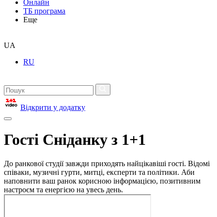
Онлайн
ТБ програма
Еще
UA
RU
Відкрити у додатку
Гості Сніданку з 1+1
До ранкової студії завжди приходять найцікавіші гості. Відомі
співаки, музичні гурти, митці, експерти та політики. Аби
наповнити ваш ранок корисною інформацією, позитивним
настроєм та енергією на увесь день.