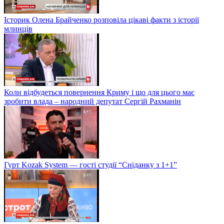
Історик Олена Брайченко розповіла цікаві факти з історії
млинців
Коли відбудеться повернення Криму і що для цього має
зробити влада – народний депутат Сергій Рахманін
Гурт Kozak System — гості студії “Сніданку з 1+1”