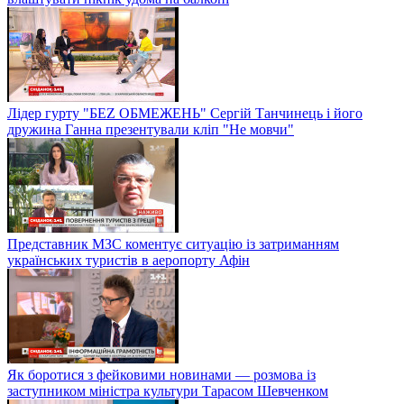
Лідер гурту "БЕZ ОБМЕЖЕНЬ" Сергій Танчинець і його
дружина Ганна презентували кліп "Не мовчи"
Представник МЗС коментує ситуацію із затриманням
українських туристів в аеропорту Афін
Як боротися з фейковими новинами — розмова із
заступником міністра культури Тарасом Шевченком