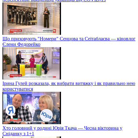
Що приховують "Номери" Сенцова та Сеітаблаєва — кіновлог
Єлени Федорейко
Ірина Гулей розказала, як вибрати витяжку і як правильно нею
користуватися
Хто головний у родині Юрія Ткача — Чесна вікторина у
Сніданку з 1+1