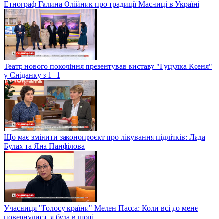
Етнограф Галина Олійник про традиції Масниці в Україні
Театр нового покоління презентував виставу "Гуцулка Ксеня"
у Сніданку з 1+1
Що має змінити законопроєкт про лікування підлітків: Лада
Булах та Яна Панфілова
Учасниця "Голосу країни" Мелен Пасса: Коли всі до мене
повернулися, я була в шоці