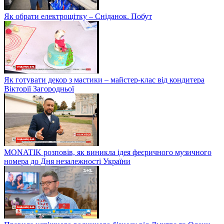
Як обрати електрощітку – Сніданок. Побут
Як готувати декор з мастики – майстер-клас від кондитера
Вікторії Загородньої
MONATIK розповів, як виникла ідея феєричного музичного
номера до Дня незалежності України