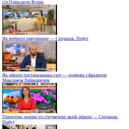
гід Олександр Кулик
Як вибрати навушники — Сніданок. Побут
Як обрати постачальника газу — розмова з фахівцем
Максимом Рабіновичем
Принтери лазерні та струменеві: який обрати — Сніданок.
Побут