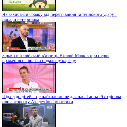
Як захистити собаку від перегрівання та теплового удару –
поради ветеринара
3 роки в італійській в'язниці: Віталій Марків про перші
враження на волі та подальшу кар'єру
Підхід до дітей – це найголовніше для нас: Ганна Різатдінова
про авторську Академію гімнастики