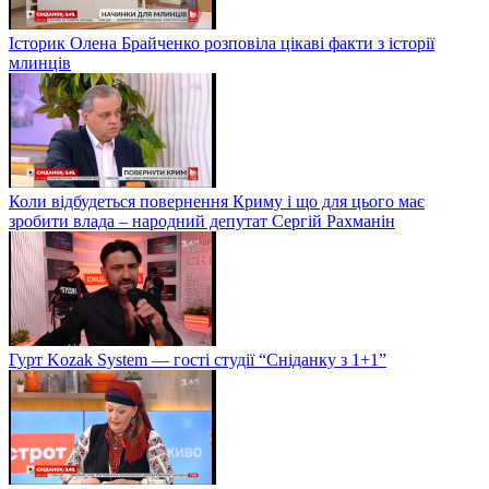
Історик Олена Брайченко розповіла цікаві факти з історії
млинців
Коли відбудеться повернення Криму і що для цього має
зробити влада – народний депутат Сергій Рахманін
Гурт Kozak System — гості студії “Сніданку з 1+1”