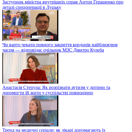
Заступник міністра внутрішніх справ Антон Геращенко про
деталі спецоперації в Луцьку
Чи варто чекати повного закриття кордонів найближчим
часом — відповідає очільник МЗС Дмитро Кулеба
Анастасія Степула: Як розпізнати аутизм у дитини та
допомогти їй жити у суспільстві повноцінно
Тренд на медичні серіали: як лікарі допомагають їх