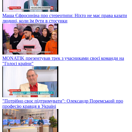
Маша Єфросиніна про стереотипи: Ніхто не має права казати
людині, коли їм бути в стосунки
MONATIK презентував трек з учасниками своєї команди на
"Голосі країни"
"Потрібно своє підтримувати": Олександр Поремський про
професію кравця в Україні