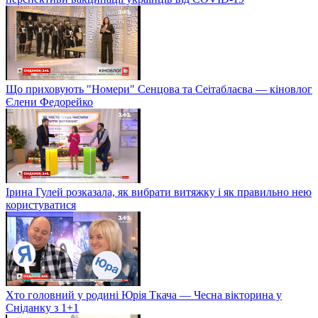
Що приховують "Номери" Сенцова та Сеітаблаєва — кіновлог
Єлени Федорейко
Ірина Гулей розказала, як вибрати витяжку і як правильно нею
користуватися
Хто головний у родині Юрія Ткача — Чесна вікторина у
Сніданку з 1+1