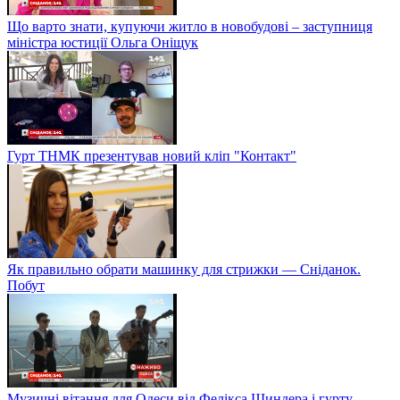
Що варто знати, купуючи житло в новобудові – заступниця
міністра юстиції Ольга Оніщук
Гурт ТНМК презентував новий кліп "Контакт"
Як правильно обрати машинку для стрижки — Сніданок.
Побут
Музичні вітання для Одеси від Фелікса Шиндера і гурту