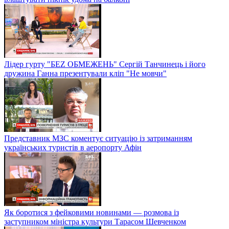
Лідер гурту "БЕZ ОБМЕЖЕНЬ" Сергій Танчинець і його
дружина Ганна презентували кліп "Не мовчи"
Представник МЗС коментує ситуацію із затриманням
українських туристів в аеропорту Афін
Як боротися з фейковими новинами — розмова із
заступником міністра культури Тарасом Шевченком