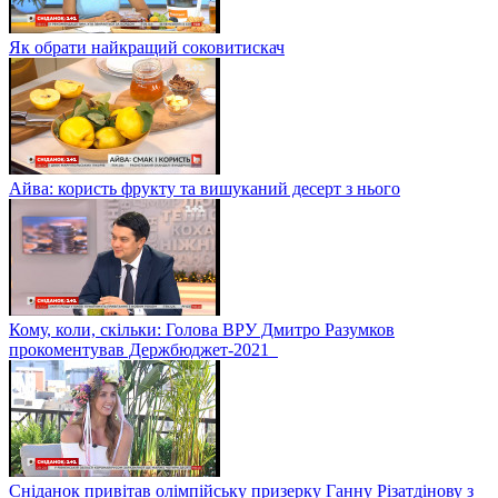
Як обрати найкращий соковитискач
Айва: користь фрукту та вишуканий десерт з нього
Кому, коли, скільки: Голова ВРУ Дмитро Разумков
прокоментував Держбюджет-2021
Сніданок привітав олімпійську призерку Ганну Різатдінову з