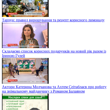
Тархун: правил вирощування та рецепт корисного лимонаду
Складаємо список корисних подарунків на новий рік разом із
Іриною Гулей
Актори Катерина Молчанова та Ахтем Сеітаблаєв про роботу
на знімальному майданчику з Романом Балаяном