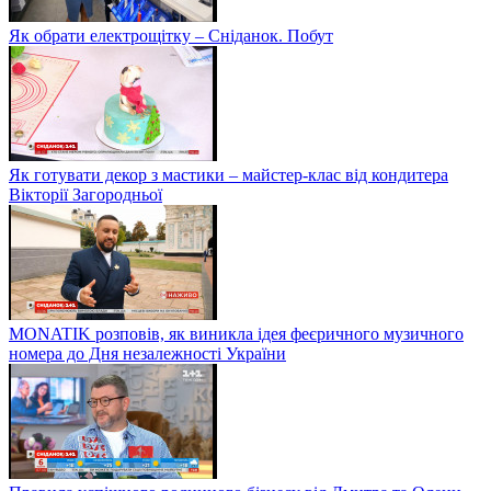
Як обрати електрощітку – Сніданок. Побут
Як готувати декор з мастики – майстер-клас від кондитера
Вікторії Загородньої
MONATIK розповів, як виникла ідея феєричного музичного
номера до Дня незалежності України