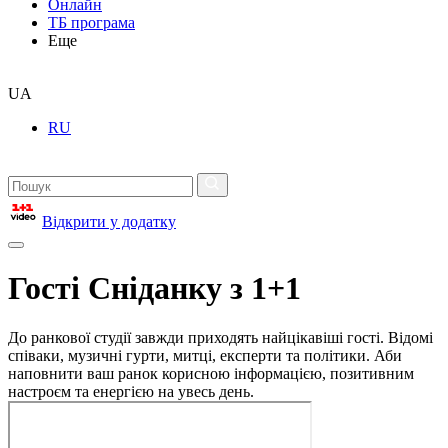
Онлайн
ТБ програма
Еще
UA
RU
Відкрити у додатку
Гості Сніданку з 1+1
До ранкової студії завжди приходять найцікавіші гості. Відомі
співаки, музичні гурти, митці, експерти та політики. Аби
наповнити ваш ранок корисною інформацією, позитивним
настроєм та енергією на увесь день.