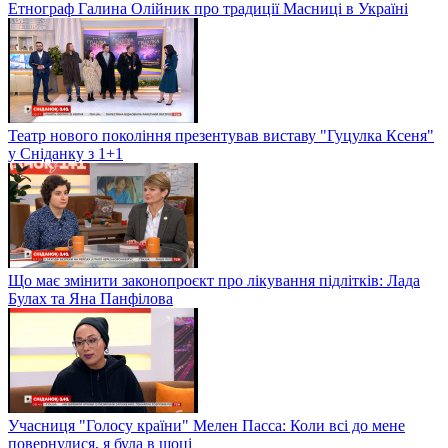
Етнограф Галина Олійник про традиції Масниці в Україні
Театр нового покоління презентував виставу "Гуцулка Ксеня"
у Сніданку з 1+1
Що має змінити законопроєкт про лікування підлітків: Лада
Булах та Яна Панфілова
Учасниця "Голосу країни" Мелен Пасса: Коли всі до мене
повернулися, я була в шоці