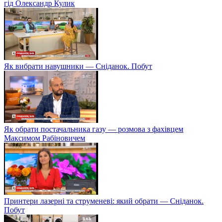
гід Олександр Кулик
Як вибрати навушники — Сніданок. Побут
Як обрати постачальника газу — розмова з фахівцем
Максимом Рабіновичем
Принтери лазерні та струменеві: який обрати — Сніданок.
Побут