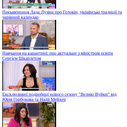
Письменниця Лада Лузіна про Геловін, українські традиції та
чарівний календар
Навчання на карантині: про актуальне з міністром освіти
Сергієм Шкарлетом
Ексклюзивні подробиці нового сезону "Великі Вуйки" від
Юрія Горбунова та Надії Мейхер