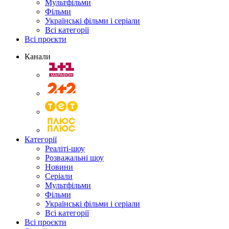
Мультфільми
Фільми
Українські фільми і серіали
Всі категорії
Всі проєкти
Канали
Категорії
Реаліті-шоу
Розважальні шоу
Новини
Серіали
Мультфільми
Фільми
Українські фільми і серіали
Всі категорії
Всі проєкти