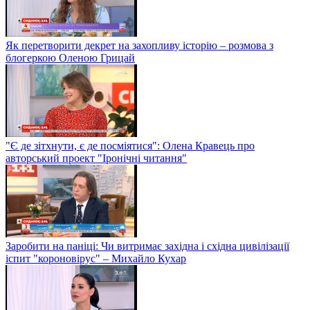
Як перетворити декрет на захопливу історію – розмова з
блогеркою Оленою Грицай
"Є де зітхнути, є де посміятися": Олена Кравець про
авторський проект "Іронічні читання"
Заробити на паніці: Чи витримає західна і східна цивілізації
іспит "короновірус" – Михайло Кухар