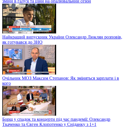
зміни в галузі та ціни на опалювальний сезон
Найкращий випускник України Олександр Люклян розповів,
як готувався до ЗНО
Очільник МОЗ Максим Степанов: Як зміняться зарплати і в
кого
Борщ у спадок та концерти під час пандемії: Олександр
Ткаченко та Євген Клопотенко у Сніданку з 1+1