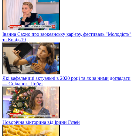
Іванна Сахно про заокеанську кар'єру, фестиваль "Молодість"
та Ковід-19
Які вафельниці актуальні в 2020 році та як за ними доглядати
— Сніданок. Побут
Новорічна вікторина від Ірини Гулей