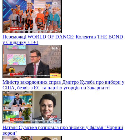
Переможці WORLD OF DANCE: Колектив THE BOND
у Сніданку з 1+1
Міністр закордонних справ Дмитро Кулеба про вибори у
США, безвіз з ЄС та партію угорців на Закарпатті
Наталя Сумська розповіла про зйомки у фільмі "Чорний
ворон"