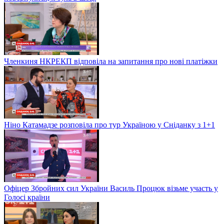
Членкиня НКРЕКП відповіла на запитання про нові платіжки
Ніно Катамадзе розповіла про тур Україною у Сніданку з 1+1
Офіцер Збройних сил України Василь Процюк візьме участь у
Голосі країни