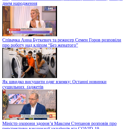
днем народження
Співачка Анна Буткевич та режисер Семен Горов розповіли
про роботу над кліпом “Без женатого”
Як швидко висушити одяг взимку: Останні новинки
сушильних ґаджетів
Міністр охорони здоров’я Максим Степанов розповів про
перспективи вакцинації українців від COVID-19