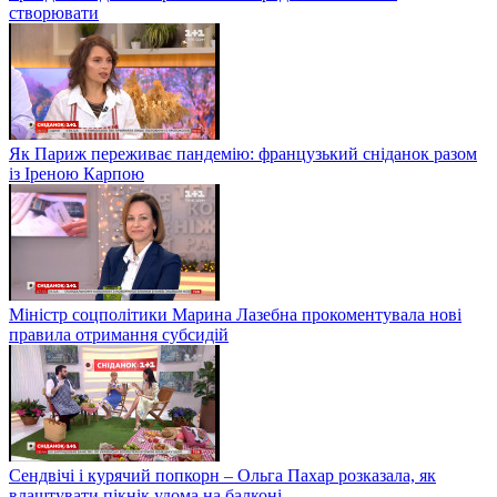
створювати
Як Париж переживає пандемію: французький сніданок разом
із Іреною Карпою
Міністр соцполітики Марина Лазебна прокоментувала нові
правила отримання субсидій
Сендвічі і курячий попкорн – Ольга Пахар розказала, як
влаштувати пікнік удома на балконі