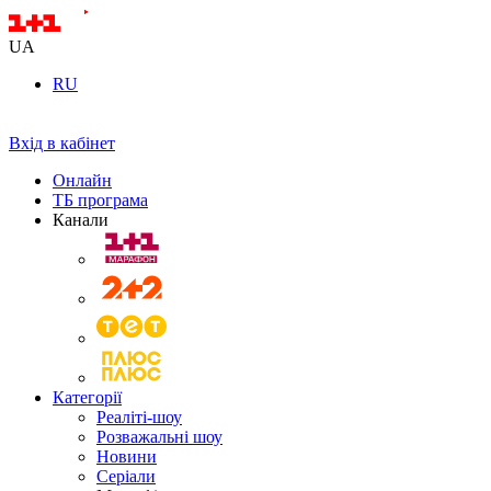
UA
RU
Вхід в кабінет
Онлайн
ТБ програма
Канали
Категорії
Реаліті-шоу
Розважальні шоу
Новини
Серіали