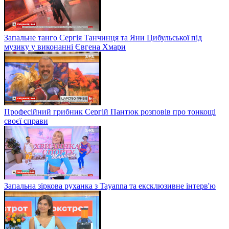
Запальне танго Сергія Танчинця та Яни Цибульської під
музику у виконанні Євгена Хмари
Професійний грибник Сергій Пантюк розповів про тонкощі
своєї справи
Запальна зіркова руханка з Tayanna та ексклюзивне інтерв'ю