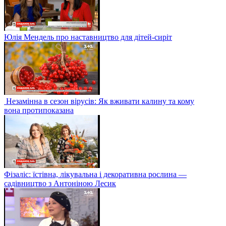
Юлія Мендель про наставництво для дітей-сиріт
Незамінна в сезон вірусів: Як вживати калину та кому
вона протипоказана
Фізаліс: їстівна, лікувальна і декоративна рослина —
садівництво з Антоніною Лесик