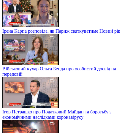
Ірена Карпа розповіла, як Париж святкуватиме Новий рік
Військовий кухар Ольга Бенда про особистий досвід на
передовій
Ігор Петрашко про Податковий Майдан та боротьбу з
економічними наслідками коронавірусу