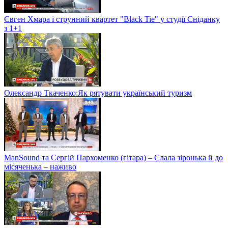
Євген Хмара і струнний квартет "Black Tie" у студії Сніданку
з 1+1
Олександр Ткаченко:Як рятувати український туризм
ManSound та Сергій Пархоменко (гітара) – Слала зіронька й до
місяченька – наживо