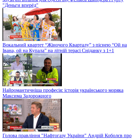
"Деньги вперёд"
Вокальний квартет “Жіночого Кварталу” з піснею “Ой на
Івана, ой на Купала” на літній терасі Сніданку з 1+1
Найромантичніша професія: історія українського моряка
Максима Задорожного
Голова правління "Нафтогазу України" Андрій Коболєв про