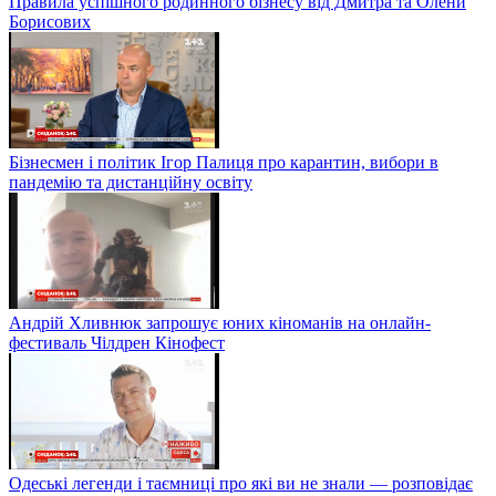
Правила успішного родинного бізнесу від Дмитра та Олени
Борисових
Бізнесмен і політик Ігор Палиця про карантин, вибори в
пандемію та дистанційну освіту
Андрій Хливнюк запрошує юних кіноманів на онлайн-
фестиваль Чілдрен Кінофест
Одеські легенди і таємниці про які ви не знали — розповідає