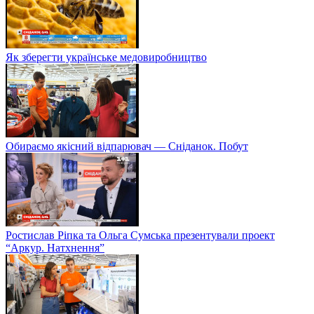
Як зберегти українське медовиробництво
Обираємо якісний відпарювач — Сніданок. Побут
Ростислав Ріпка та Ольга Сумська презентували проект
“Аркур. Натхнення”