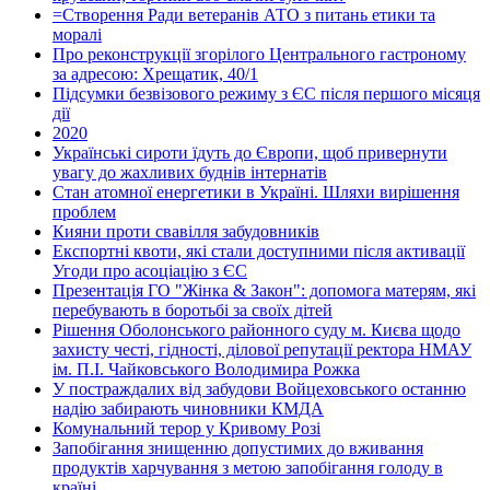
=Створення Ради ветеранів АТО з питань етики та
моралі
Про реконструкції згорілого Центрального гастроному
за адресою: Хрещатик, 40/1
Підсумки безвізового режиму з ЄС після першого місяця
дії
2020
Українські сироти їдуть до Європи, щоб привернути
увагу до жахливих буднів інтернатів
Стан атомної енергетики в Україні. Шляхи вирішення
проблем
Кияни проти свавілля забудовників
Експортні квоти, які стали доступними після активації
Угоди про асоціацію з ЄС
Презентація ГО "Жінка & Закон": допомога матерям, які
перебувають в боротьбі за своїх дітей
Рішення Оболонського районного суду м. Києва щодо
захисту честі, гідності, ділової репутації ректора НМАУ
ім. П.І. Чайковського Володимира Рожка
У постраждалих від забудови Войцеховського останню
надію забирають чиновники КМДА
Комунальний терор у Кривому Розі
Запобігання знищенню допустимих до вживання
продуктів харчування з метою запобігання голоду в
країні