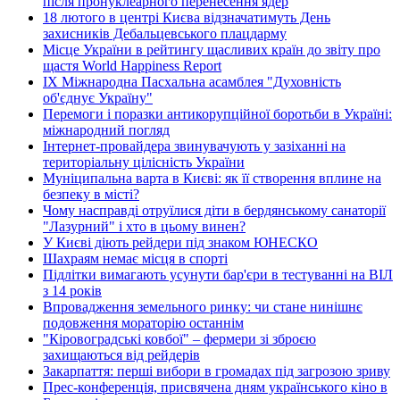
після пронуклеарного перенесення ядер
18 лютого в центрі Києва відзначатимуть День
захисників Дебальцевського плацдарму
Місце України в рейтингу щасливих країн до звіту про
щастя World Happiness Report
ІХ Міжнародна Пасхальна асамблея "Духовність
об'єднує Україну"
Перемоги і поразки антикорупційної боротьби в Україні:
міжнародний погляд
Інтернет-провайдера звинувачують у зазіханні на
територіальну цілісність України
Муніципальна варта в Києві: як її створення вплине на
безпеку в місті?
Чому насправді отруїлися діти в бердянському санаторії
"Лазурний" і хто в цьому винен?
У Києві діють рейдери під знаком ЮНЕСКО
Шахраям немає місця в спорті
Підлітки вимагають усунути бар'єри в тестуванні на ВІЛ
з 14 років
Впровадження земельного ринку: чи стане нинішнє
подовження мораторію останнім
"Кіровоградські ковбої" – фермери зі зброєю
захищаються від рейдерів
Закарпаття: перші вибори в громадах під загрозою зриву
Прес-конференція, присвячена дням українського кіно в