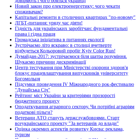
довіряють і чого бояться українці
Новий закон про електроенергетику: чого чекати
споживачам?
Капітальні ремонти в столичних квартирах "по-новому"
ЛГБТ-питання: уряду час діяти!
Гідність для українських заробітчан: фундаментальні
права і гідна праця
Громадська ініціатива в питаннях екології
Зустрічаємо літо яскраво: в столиці вчетверте
відбудеться Кольоровий пробіг Kyiv Color Run!
Думайдан-2017: зустрічаємося біля шатра розуміння.
Шукаємо причини дискримінації
Центр тестування при Міністерстві охорони здоров'я
блокує працевлаштування випускників університету
Богомольця
Підсумки проведення IV Міжнародного рок-фестивалю
"Дунайська Січ"
Рейтинг міст України за критеріями прозорості
бюджетного процесу
Оподаткування аграрного сектору. Чи потрібні аграріям
податкові пільги?
Ветерани АТО стануть держслужбовцями. Старт
всеукраїнського проекту "За ветеранів до влади"
Оцінка окремих аспектів розвитку Києва: реклама,
туризм