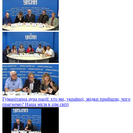
Гуманітарна аура нації: хто ми, українці, звідки прийшли, чого
прагнемо? Наша місія в цім світі