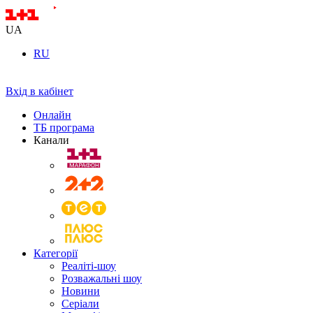
UA
RU
Вхід в кабінет
Онлайн
ТБ програма
Канали
Категорії
Реаліті-шоу
Розважальні шоу
Новини
Серіали