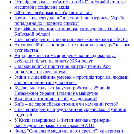
"Не вір словам – зроби тест на ВІЛ": в Україні стартує
масштабна соціальна акція
500-річчя реформації в Україні та світі
Захист інтелектуальної власності: чи загрожує Україні
попадання до "чорного списку"
Недофінансування установ охорони здоров'я і освіти в
Київській області
Прес-конференція Лікарні ізраїльської онкології LISOD
Антирелігійні законопроекти: виклики для українського
суспільства
Впродовж шести місяців держава не відшкодовує
субсидії і пільги на оплату ЖК-послуг
Скільки коштує порятунок життя дитини? Або
порятунок страхуванням!
Зміни в ліцензійних умовах – протидія торгівлі людьми
або посилення тиску на бізнес
Будівельна галузь: підсумки роботи за 25 років
Незалежної України і плани на майбутнє
Яка ціна тютюнового лобі для держави?
Київ – це європейська столиця чи кам'яний гетто?
Прес-конференція представників української музичної
індустрії
У Києві завершився 1-й етап навчань тренерів-
парамедиків в рамках програми НАТО
Фонд "Соціальне медичне партнерство": як отримати