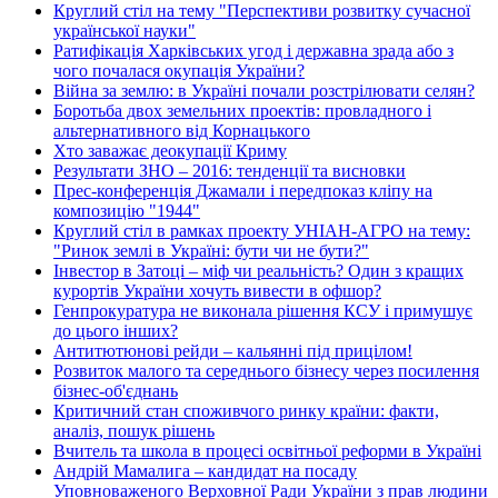
Круглий стіл на тему "Перспективи розвитку сучасної
української науки"
Ратифікація Харківських угод і державна зрада або з
чого почалася окупація України?
Війна за землю: в Україні почали розстрілювати селян?
Боротьба двох земельних проектів: провладного і
альтернативного від Корнацького
Хто заважає деокупації Криму
Результати ЗНО – 2016: тенденції та висновки
Прес-конференція Джамали і передпоказ кліпу на
композицію "1944"
Круглий стіл в рамках проекту УНІАН-АГРО на тему:
"Ринок землі в Україні: бути чи не бути?"
Інвестор в Затоці – міф чи реальність? Один з кращих
курортів України хочуть вивести в офшор?
Генпрокуратура не виконала рішення КСУ і примушує
до цього інших?
Антитютюнові рейди – кальянні під прицілом!
Розвиток малого та середнього бізнесу через посилення
бізнес-об'єднань
Критичний стан споживчого ринку країни: факти,
аналіз, пошук рішень
Вчитель та школа в процесі освітньої реформи в Україні
Андрій Мамалига – кандидат на посаду
Уповноваженого Верховної Ради України з прав людини