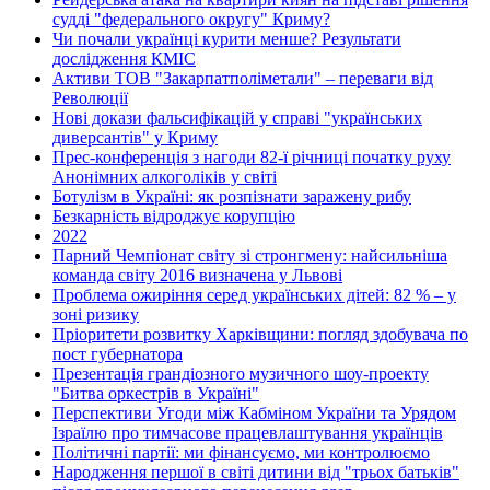
судді "федерального округу" Криму?
Чи почали українці курити менше? Результати
дослідження КМІС
Активи ТОВ "Закарпатполіметали" – переваги від
Революції
Нові докази фальсифікацій у справі "українських
диверсантів" у Криму
Прес-конференція з нагоди 82-ї річниці початку руху
Анонімних алкоголіків у світі
Ботулізм в Україні: як розпізнати заражену рибу
Безкарність відроджує корупцію
2022
Парний Чемпіонат світу зі стронгмену: найсильніша
команда світу 2016 визначена у Львові
Проблема ожиріння серед українських дітей: 82 % – у
зоні ризику
Пріоритети розвитку Харківщини: погляд здобувача по
пост губернатора
Презентація грандіозного музичного шоу-проекту
"Битва оркестрів в Україні"
Перспективи Угоди між Кабміном України та Урядом
Ізраїлю про тимчасове працевлаштування українців
Політичні партії: ми фінансуємо, ми контролюємо
Народження першої в світі дитини від "трьох батьків"