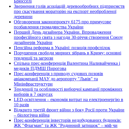
Брюсселі
Звернення голів асоціацій деревообробних підприємств
про скасування мораторію на експорт необробленої
деревини
Обговорення законопроекту 6175 про примусове
позбавлення громадянства України
Перший День дизайнера України. Впровадження
професійного свята з нагоди 30-річчя створення Союзу
дизайнерів України
Пенсійна реформа в Україні: позиція профспілок
Порушення свободи мирних зібрань в Криму: основні
тенденції та загрози
Спільна прес-конференція Валентина Наливайченка і
медиків ПДМШ Пирогова
Прес-конференція з приводу судових позовів
авіакомпанії МАУ до аеропорту "Львів" та
Мінінфраструктури
Тенденції та особливості виборчої кампанії проміжних
виборів в 7 округах
LED-освітлення – економія витрат на електроенергію в
10 разів
Відкрито третій фронт війни з боку Росії проти України
– біологічна війна
Прес-конференція інвесторів недобудованих будинків:
ЖК "Флагман" та ЖК "Родинний затишок" – міф чи