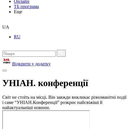
Онлайн
ТБ програма
Еще
UA
RU
Відкрити у додатку
УНІАН. конференції
Світ не стоїть на місці. Він завжди викликає різноманітні події
і саме “УНІАН.Конференції” розкриє найсвіжіші й
найактуальніші новини.