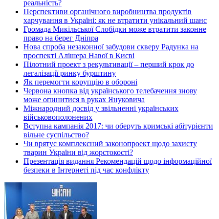
реальність?
Перспективи органічного виробництва продуктів
харчування в Україні: як не втратити унікальний шанс
Громада Микільської Слобідки може втратити законне
право на берег Дніпра
Нова спроба незаконної забудови скверу Радунка на
проспекті Алішера Навої в Києві
Пілотний проект з рекультивації – перший крок до
легалізації ринку бурштину
Як перемогти корупцію в обороні
Червона кнопка від українського телебачення знову
може опинитися в руках Януковича
Міжнародний досвід у звільненні українських
військовополонених
Вступна кампанія 2017: чи оберуть кримські абітурієнти
вільне суспільство?
Чи врятує комплексний законопроект щодо захисту
тварин України від жорстокості?
Презентація видання Рекомендацій щодо інформаційної
безпеки в Інтернеті під час конфлікту