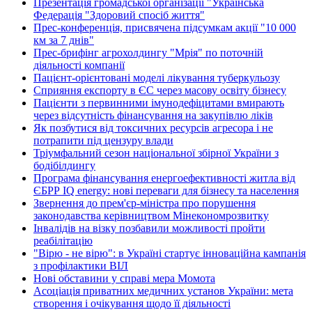
Презентація громадської організації "Українська
Федерація "Здоровий спосіб життя"
Прес-конференція, присвячена підсумкам акції "10 000
км за 7 днів"
Прес-брифінг агрохолдингу "Мрія" по поточній
діяльності компанії
Пацієнт-орієнтовані моделі лікування туберкульозу
Сприяння експорту в ЄС через масову освіту бізнесу
Пацієнти з первинними імунодефіцитами вмирають
через відсутність фінансування на закупівлю ліків
Як позбутися від токсичних ресурсів агресора і не
потрапити під цензуру влади
Тріумфальний сезон національної збірної України з
бодібілдингу
Програма фінансування енергоефективності житла від
ЄБРР IQ energy: нові переваги для бізнесу та населення
Звернення до прем'єр-міністра про порушення
законодавства керівництвом Мінекономрозвитку
Інвалідів на візку позбавили можливості пройти
реабілітацію
"Вірю - не вірю": в Україні стартує інноваційна кампанія
з профілактики ВІЛ
Нові обставини у справі мера Момота
Асоціація приватних медичних установ України: мета
створення і очікування щодо її діяльності