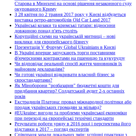
Старова в Мюнхені на основі рішення незаконного суду
окупованого Криму
З 28 квітня по 2 травня 2017 року у Києві відбудеться
виставка ретро-автомобілів Old Car Land 2017
Українські козаки та кримські татари: відносини
довжиною понад п'ять століть
Корупційні схеми на українській митниці – нові
виклики для європейського бізнесу
Презентація V Форуму Global Ukrainians в Києві
В Україні вперше запускають торги поставними
ф'ючерсними контрактами на пшеницю та кукурудзу
Чи відповідає реальний спосіб життя чиновників їх
майновим деклараціям?
Чи готові українці відкривати власний бізнес за
євростандартами?
Як Міноборони "розбазарив" бюджетні кошти для
придбання квартир? Солдатський аудит 2-х останніх
років
Екстрадиція Платона: провал міжнародної політики або
продаж українських громадян за мільярд?
#EUkraine: вигоди та проблеми української економіки
при переході на європейські технічні стандарти
Результати роботи уряду в 2016 році і перспектива його
відставки в 2017 – погляд експертів
Співпраця заради локальних змін: успішні практики з