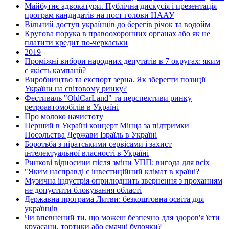
Майбутнє адвокатури. Публічна дискусія і презентація
програм кандидатів на пост голови НААУ
Вільний доступ українців до берегів річок та водойм
Кругова порука в правоохоронних органах або як не
платити кредит по-черкаськи
2019
Проміжні вибори народних депутатів в 7 округах: яким
є якість кампанії?
Виробництво та експорт зерна. Як зберегти позиції
України на світовому ринку?
Фестиваль "OldCarLand" та перспективи ринку
ретроавтомобілів в Україні
Про молоко начистоту
Перший в Україні концерт Мінца за підтримки
Посольства Держави Ізраїль в Україні
Боротьба з піратськими сервісами і захист
інтелектуальної власності в Україні
Ринкові відносини після зміни УПП: вигода для всіх
"Яким насправді є інвестиційний клімат в країні?
Музична індустрія оприлюднить звернення з проханням
не допустити блокування області
Державна програма Литви: безкоштовна освіта для
українців
Чи впевнений ти, що можеш безпечно для здоров'я їсти
круасани, тортики або смачні булочки?