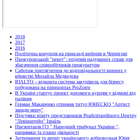
2018
2017
2016
Політична корупція на прикладі виборів в Чернігові
Прокурорський "рекет": епідемія надуманих справ для
збагачення співробітників прокуратури
Саботаж притягнення до відповідальності винних у
вбивстві Михайла Медведєва
RIALTO – відкрита система закупівель для бізнесу,
побудована на принципах ProZorro
В Україні стартує проект допомоги курцям у відмові від
паління
Герман Макаренко отримав титул ЮНЕСКО "Артист
заради миру"
Підсумки візиту представників Реабілітаційного Центру
"Левінштейн" Ізраїль
Презентація ГО " Народний трибунал України ",
напрямки та плани діяльності
Затримання та арешт українського добровольця Юрія