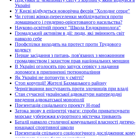
Україні
У Києві відбудеться новорічна феєрія "Холодне серце"
Чи готові жінки-переселенки мобілізуватися проти
домашнього і гендерно-орієнтованого насильства?
Науково-освітній проект "Школа Ендокринолога"
Громадський активізм в дії: люди, які змінюють світ
навколо себе
Профспілки виходять на протест проти Трудового
кодексу
Перше засідання з питань, пов'язаних з множинним
громадянством і захистом прав національних меншин
В Україні оголосять про запуск сервісу з надання
допомоги в припиненні тютюнопаління
Як Україні не потонути у смітті?
Стоп корупції! Жителі Бахмацького району
Чернігівщини виступають проти злочинців при владі
Стан сучасної української адвокатури напередодні
введення адвокатської монополії
Презентація соціального проекту H-road
Затока знову в епіцентрі уваги: спроби приватизувати
морське узбережжя курортного містечка тривають
Баталії навколо столичної комунальної власності дитячо-
юнацької спортивної школи
Презентація спільного соціологічного дослідження: кому