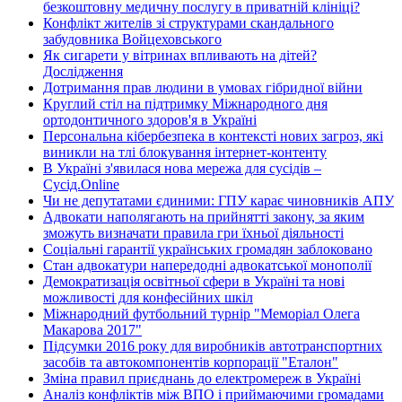
безкоштовну медичну послугу в приватній клініці?
Конфлікт жителів зі структурами скандального
забудовника Войцеховського
Як сигарети у вітринах впливають на дітей?
Дослідження
Дотримання прав людини в умовах гібридної війни
Круглий стіл на підтримку Міжнародного дня
ортодонтичного здоров'я в Україні
Персональна кібербезпека в контексті нових загроз, які
виникли на тлі блокування інтернет-контенту
В Україні з'явилася нова мережа для сусідів –
Сусід.Online
Чи не депутатами єдиними: ГПУ карає чиновників АПУ
Адвокати наполягають на прийнятті закону, за яким
зможуть визначати правила гри їхньої діяльності
Соціальні гарантії українських громадян заблоковано
Стан адвокатури напередодні адвокатської монополії
Демократизація освітньої сфери в Україні та нові
можливості для конфесійних шкіл
Міжнародний футбольний турнір "Меморіал Олега
Макарова 2017"
Підсумки 2016 року для виробників автотранспортних
засобів та автокомпонентів корпорації "Еталон"
Зміна правил приєднань до електромереж в Україні
Аналіз конфліктів між ВПО і приймаючими громадами