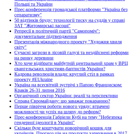
Польщі та України
Прес-конференція громадської платформи "Україна без
сепаратизму"
50 відтінків бруду: технології тиску на суддів у справі
ЗАТ "Житомирські ласощі"
Репресії в політичній партії "Самопоміч":
документальне підтвердження
Презентація міжнародного проекту "Художня хвиля
світу"
Сучасні загрози в лісовій галузі та нездійснені реформи
на ринку деревини
Хто хоче відібрати майбутній центральний храм у ВРЦ
євангельських християн-баптистів України?
Кадрова революція влади: круглий стіл в рамках
проекту #EUkraine
Україна на всесвітній зустрічі з Папою Франциском:
Краків 26-31 липня 2016
Органічний сектор України: реалії та перспективи
Справа Євромайдану: що заважає покаранню?
Перше півріччя роботи нового уряду: втрачені
можливості чи успіх на шляху до реформ?
Прес-конференція Габріели Кубі на тему "Небезпека
гендерної ідеології в Україні"
Скільки буде коштувати новорічний кошик для
українців. Прогноз цін на продукти харчування в 2017