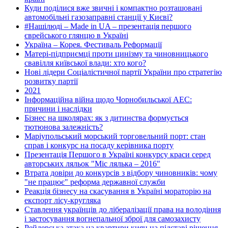
Куди поділися вже звичні і компактно розташовані
автомобільні газозаправні станції у Києві?
#Нашілюді – Made in UA – презентація першого
єврейського глянцю в Україні
Україна – Корея. Фестиваль Реформації
Матері-підприємці проти цинізму та чиновницького
свавілля київської влади: хто кого?
Нові лідери Соціалістичної партії України про стратегію
розвитку партії
2021
Інформаційна війна щодо Чорнобильської АЕС:
причини і наслідки
Бізнес на школярах: як з дитинства формується
тютюнова залежність?
Маріупольський морський торговельний порт: стан
справ і конкурс на посаду керівника порту
Презентація Першого в Україні конкурсу краси серед
авторських ляльок "Міс лялька – 2016"
Втрата довіри до конкурсів з відбору чиновників: чому
"не працює" реформа державної служби
Реакція бізнесу на скасування в Україні мораторію на
експорт лісу-кругляка
Ставлення українців до лібералізації права на володіння
і застосування вогнепальної зброї для самозахисту
Рейдерська атака на квартири киян на підставі рішення