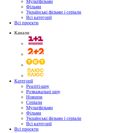
Мультфільми
Фільми
Українські фільми і серіали
Всі категорії
Всі проєкти
Канали
Категорії
Реаліті-шоу
Розважальні шоу
Новини
Серіали
Мультфільми
Фільми
Українські фільми і серіали
Всі категорії
Всі проєкти