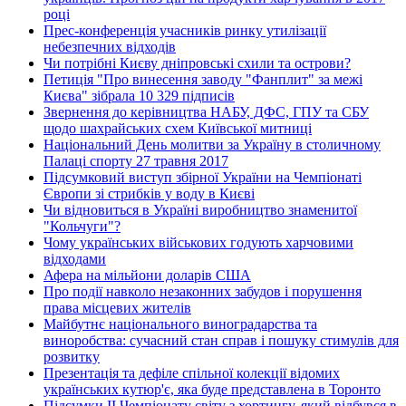
році
Прес-конференція учасників ринку утилізації
небезпечних відходів
Чи потрібні Києву дніпровські схили та острови?
Петиція "Про винесення заводу "Фанплит" за межі
Києва" зібрала 10 329 підписів
Звернення до керівництва НАБУ, ДФС, ГПУ та СБУ
щодо шахрайських схем Київської митниці
Національний День молитви за Україну в столичному
Палаці спорту 27 травня 2017
Підсумковий виступ збірної України на Чемпіонаті
Європи зі стрибків у воду в Києві
Чи відновиться в Україні виробництво знаменитої
"Кольчуги"?
Чому українських військових годують харчовими
відходами
Афера на мільйони доларів США
Про події навколо незаконних забудов і порушення
права місцевих жителів
Майбутнє національного виноградарства та
виноробства: сучасний стан справ і пошуку стимулів для
розвитку
Презентація та дефіле спільної колекції відомих
українських кутюр'є, яка буде представлена в Торонто
Підсумки ІІ Чемпіонату світу з хортингу, який відбувся в