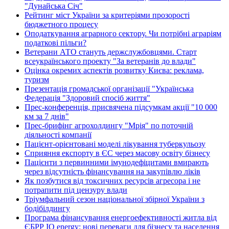
"Дунайська Січ"
Рейтинг міст України за критеріями прозорості
бюджетного процесу
Оподаткування аграрного сектору. Чи потрібні аграріям
податкові пільги?
Ветерани АТО стануть держслужбовцями. Старт
всеукраїнського проекту "За ветеранів до влади"
Оцінка окремих аспектів розвитку Києва: реклама,
туризм
Презентація громадської організації "Українська
Федерація "Здоровий спосіб життя"
Прес-конференція, присвячена підсумкам акції "10 000
км за 7 днів"
Прес-брифінг агрохолдингу "Мрія" по поточній
діяльності компанії
Пацієнт-орієнтовані моделі лікування туберкульозу
Сприяння експорту в ЄС через масову освіту бізнесу
Пацієнти з первинними імунодефіцитами вмирають
через відсутність фінансування на закупівлю ліків
Як позбутися від токсичних ресурсів агресора і не
потрапити під цензуру влади
Тріумфальний сезон національної збірної України з
бодібілдингу
Програма фінансування енергоефективності житла від
ЄБРР IQ energy: нові переваги для бізнесу та населення