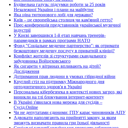
Будівельна галузь: підсумки роботи за 25 років
Незалежної України і плани на майбутнє
Яка ціна тютюнового лобі для держави?
Київ – це європейська столиця чи кам'яний гетто?
Прес-конференція представників української музичної
індустрії
У Києві завершився 1-й етап навчань тренерів-
парамедиків в рамках програми НАТО
Фонд "Соціальне медичне партнерство": як отримати
безкоштовну медичну послугу в приватній клініці?
Конфлікт жителів зі структурами скандального
забудовника Войцеховського
Як сигарети у вітринах впливають на дітей?
Дослідження
Дотримання прав людини в умовах гібридної війни
Круглий стіл на підтримку Міжнародного дня
ортодонтичного здоров'я в Україні
Персональна кібербезпека в контексті нових загроз, які
виникли на тлі блокування інтернет-контенту
В Україні з'явилася нова мережа для сусідів –
Сусід.Online
Чи не депутатами єдиними: ГПУ карає чиновників АПУ
Адвокати наполягають на прийнятті закону, за яким
зможуть визначати правила гри їхньої діяльності
Соціальні гарантії українських громадян заблоковано