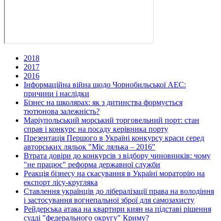
2018
2017
2016
Інформаційна війна щодо Чорнобильської АЕС:
причини і наслідки
Бізнес на школярах: як з дитинства формується
тютюнова залежність?
Маріупольський морський торговельний порт: стан
справ і конкурс на посаду керівника порту
Презентація Першого в Україні конкурсу краси серед
авторських ляльок "Міс лялька – 2016"
Втрата довіри до конкурсів з відбору чиновників: чому
"не працює" реформа державної служби
Реакція бізнесу на скасування в Україні мораторію на
експорт лісу-кругляка
Ставлення українців до лібералізації права на володіння
і застосування вогнепальної зброї для самозахисту
Рейдерська атака на квартири киян на підставі рішення
судді "федерального округу" Криму?