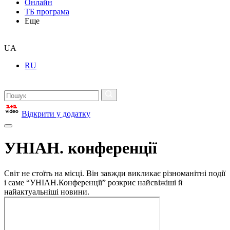
Онлайн
ТБ програма
Еще
UA
RU
Відкрити у додатку
УНІАН. конференції
Світ не стоїть на місці. Він завжди викликає різноманітні події
і саме “УНІАН.Конференції” розкриє найсвіжіші й
найактуальніші новини.