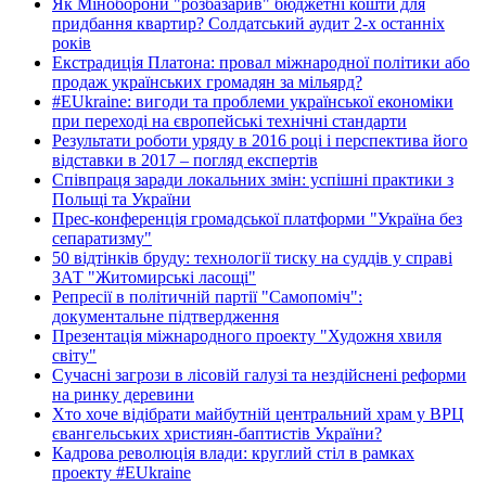
Як Міноборони "розбазарив" бюджетні кошти для
придбання квартир? Солдатський аудит 2-х останніх
років
Екстрадиція Платона: провал міжнародної політики або
продаж українських громадян за мільярд?
#EUkraine: вигоди та проблеми української економіки
при переході на європейські технічні стандарти
Результати роботи уряду в 2016 році і перспектива його
відставки в 2017 – погляд експертів
Співпраця заради локальних змін: успішні практики з
Польщі та України
Прес-конференція громадської платформи "Україна без
сепаратизму"
50 відтінків бруду: технології тиску на суддів у справі
ЗАТ "Житомирські ласощі"
Репресії в політичній партії "Самопоміч":
документальне підтвердження
Презентація міжнародного проекту "Художня хвиля
світу"
Сучасні загрози в лісовій галузі та нездійснені реформи
на ринку деревини
Хто хоче відібрати майбутній центральний храм у ВРЦ
євангельських християн-баптистів України?
Кадрова революція влади: круглий стіл в рамках
проекту #EUkraine