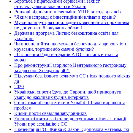
Боротьба з піратськими сервісами і захист
інтелектуальної власності в Україні
Ринкові відносини після зміни УПП: вигода для всіх
"Яким насправді є інвестиційний клімат в країні?
Музична індустрія оприлюднить звернення з проханням
не допустити блокування області
Державна програма Литви: безкоштовна освіта для
українців
Чи впевнений ти, що можеш безпечно для здоров'я їсти
круасани, тортики або смачні булочки?
=Створення Ради ветеранів АТО з питань етики та
моралі
Про реконструкції згорілого Центрального гастроному
за адресою: Хрещатик, 40/1
Підсумки безвізового режиму з ЄС після першого місяця
дії
2020
Українські сироти їдуть до Європи, щоб привернути
увагу до жахливих буднів інтернатів
Стан атомної енергетики в Україні. Шляхи вирішення
проблем
Кияни проти свавілля забудовників
Експортні квоти, які стали доступними після активації
Угоди про асоціацію з ЄС
Презентація ГО "Жінка & Закон": допомога матерям, які