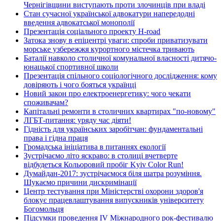
Чернігівщини виступають проти злочинців при владі
Стан сучасної української адвокатури напередодні
введення адвокатської монополії
Презентація соціального проекту H-road
Затока знову в епіцентрі уваги: спроби приватизувати
морське узбережжя курортного містечка тривають
Баталії навколо столичної комунальної власності дитячо-
юнацької спортивної школи
Презентація спільного соціологічного дослідження: кому
довіряють і чого бояться українці
Новий закон про електроенергетику: чого чекати
споживачам?
Капітальні ремонти в столичних квартирах "по-новому"
ЛГБТ-питання: уряду час діяти!
Гідність для українських заробітчан: фундаментальні
права і гідна праця
Громадська ініціатива в питаннях екології
Зустрічаємо літо яскраво: в столиці вчетверте
відбудеться Кольоровий пробіг Kyiv Color Run!
Думайдан-2017: зустрічаємося біля шатра розуміння.
Шукаємо причини дискримінації
Центр тестування при Міністерстві охорони здоров'я
блокує працевлаштування випускників університету
Богомольця
Підсумки проведення IV Міжнародного рок-фестивалю