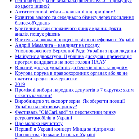
Генпрокуратура не виконала рішення КСУ і примушує
до цього інших?
Антитютюнові рейди – кальянні під прицілом!
Розвиток малого та середнього бізнесу через посилення
бізнес-об'єднань
Критичний стан споживчого ринку країни: факти,
аналіз, пошук рішень
Вчитель та школа в процесі освітньої реформи в Україні
Андрій Мамалига – кандидат на посаду
Уповноваженого Верховної Ради України з прав людини
Майбутнє адвокатури. Публічна дискусія і презентація
програм кандидатів на пост голови НААУ
Вільний доступ українців до берегів річок та водойм
Кругова порука в правоохоронних органах або як не
платити кредит по-черкаськи
2019
Проміжні вибори народних депутатів в 7 округах: яким
є якість кампанії?
Виробництво та експорт зерна. Як зберегти позиції
України на світовому ринку?
Фестиваль "OldCarLand" та перспективи ринку
ретроавтомобілів в Україні
Про молоко начистоту
Перший в Україні концерт Мінца за підтримки
Посольства Держави Ізраїль в Україні