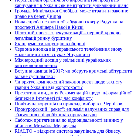
харчування в Україні: як не втратити унікальний шанс
Громада Микільської Слобідки може втратити законне
право на берег Дніпра
Нова спроба незаконної забудови скверу Радунка на
проспекті Алішера Навої в Києві
Пілотний проект з рекультивації – перший крок до
легалізації ринку бурштину
Як перемогти корупцію в обороні
Червона кнопка від українського телебачення знову
може опинитися в руках Януковича
Міжнародний досвід у звільненні українських
військовополонених
Вступна кампанія 2017: чи оберуть кримські абітурієнти
вільне суспільство?
Чи врятує комплексний законопроект щодо захисту
тварин України від жорстокості?
Презентація видання Рекомендацій щодо інформаційної
безпеки в Інтернеті під час конфлікту
Політична корупція на прикладі виборів в Чернігові
Прокурорський "рекет": епідемія надуманих справ для
збагачення співробітників прокуратури
Саботаж притягнення до відповідальності винних у
вбивстві Михайла Медведєва
RIALTO – відкрита система закупівель для бізнесу,