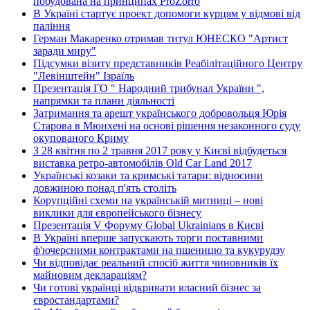
побудована на принципах ProZorro
В Україні стартує проект допомоги курцям у відмові від
паління
Герман Макаренко отримав титул ЮНЕСКО "Артист
заради миру"
Підсумки візиту представників Реабілітаційного Центру
"Левінштейн" Ізраїль
Презентація ГО " Народний трибунал України ",
напрямки та плани діяльності
Затримання та арешт українського добровольця Юрія
Старова в Мюнхені на основі рішення незаконного суду
окупованого Криму
З 28 квітня по 2 травня 2017 року у Києві відбудеться
виставка ретро-автомобілів Old Car Land 2017
Українські козаки та кримські татари: відносини
довжиною понад п'ять століть
Корупційні схеми на українській митниці – нові
виклики для європейського бізнесу
Презентація V Форуму Global Ukrainians в Києві
В Україні вперше запускають торги поставними
ф'ючерсними контрактами на пшеницю та кукурудзу
Чи відповідає реальний спосіб життя чиновників їх
майновим деклараціям?
Чи готові українці відкривати власний бізнес за
євростандартами?