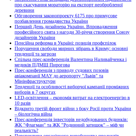
про скасування мораторію на експорт необробленої
деревини
Обговорення законопроекту 6175 про примусове
позбавлення громадянства України
Перший День дизайнера України. Впровадження
професійного свята з нагоди 30-річчя створення Союзу
дизайнерів України
Пенсійна реформа в Україні: позиція профспілок
Порушення свободи мирних зібрань в Криму: основні
тенденції та загрози
Спільна прес-конференція Валентина Наливайченка і
медиків ПДМШ Пирогова
Прес-конференція з приводу судових позовів
авіакомпанії МАУ до аеропорту "Львів" та
Мінінфраструктури
Тенденції та особливості виборчої кампанії проміжних
виборів в 7 округах
LED-освітлення – економія витрат на електроенергію в
10 разів
Відкрито третій фронт війни з боку Росії проти України
– біологічна війна
Прес-конференція інвесторів недобудованих будинків:
ЖК "Флагман" та ЖК "Родинний затишок" – міф чи
реальність?
Перспективи органічного виробництва продуктів