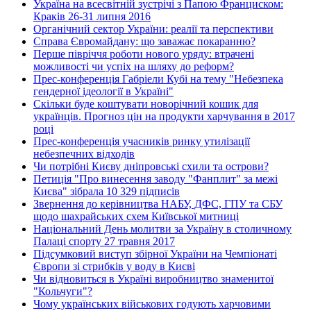
Україна на всесвітній зустрічі з Папою Франциском:
Краків 26-31 липня 2016
Органічний сектор України: реалії та перспективи
Справа Євромайдану: що заважає покаранню?
Перше півріччя роботи нового уряду: втрачені
можливості чи успіх на шляху до реформ?
Прес-конференція Габріели Кубі на тему "Небезпека
гендерної ідеології в Україні"
Скільки буде коштувати новорічний кошик для
українців. Прогноз цін на продукти харчування в 2017
році
Прес-конференція учасників ринку утилізації
небезпечних відходів
Чи потрібні Києву дніпровські схили та острови?
Петиція "Про винесення заводу "Фанплит" за межі
Києва" зібрала 10 329 підписів
Звернення до керівництва НАБУ, ДФС, ГПУ та СБУ
щодо шахрайських схем Київської митниці
Національний День молитви за Україну в столичному
Палаці спорту 27 травня 2017
Підсумковий виступ збірної України на Чемпіонаті
Європи зі стрибків у воду в Києві
Чи відновиться в Україні виробництво знаменитої
"Кольчуги"?
Чому українських військових годують харчовими