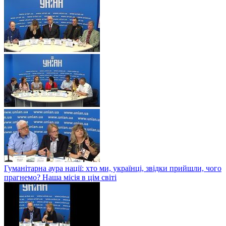
Гуманітарна аура нації: хто ми, українці, звідки прийшли, чого
прагнемо? Наша місія в цім світі