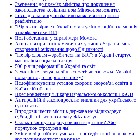
Звернення до прем'єр-міністра про порушення
законодавства керівництвом Мінекономрозвитку
Інвалідів на візку позбавили можливості пройти
реабілітацію
"Вірю - не вірю": в Україні стартує інноваційна кампанія
з профілактики ВІЛ
Нові обставини у справі мера Момота
Асоціація приватних медичних установ України: мета
створення і очікування щодо її діяльності
"Не вір словам – зроби тест на ВІЛ": в Україні стартує
масштабна соціальна акція
500-річчя реформації в Україні та світі
Захист інтелектуальної власності: чи загрожує Україні
попадання до "чорного списку"
Недофінансування установ охорони здоров'я і освіти в
Київській області
Прес-конференція Лікарні ізраїльської онкології LISOD
Антирелігійні законопроекти: виклики для українського
суспільства
Впродовж шести місяців держава не відшкодовує
субсидії і пільги на оплату ЖК-послуг
Скільки коштує порятунок життя дитини? Або
порятунок страхуванням!
Зміни в ліцензійних умовах – протидія торгівлі людьми
або посилення тиску на бізнес