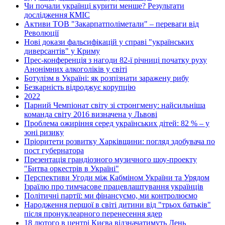
Чи почали українці курити менше? Результати
дослідження КМІС
Активи ТОВ "Закарпатполіметали" – переваги від
Революції
Нові докази фальсифікацій у справі "українських
диверсантів" у Криму
Прес-конференція з нагоди 82-ї річниці початку руху
Анонімних алкоголіків у світі
Ботулізм в Україні: як розпізнати заражену рибу
Безкарність відроджує корупцію
2022
Парний Чемпіонат світу зі стронгмену: найсильніша
команда світу 2016 визначена у Львові
Проблема ожиріння серед українських дітей: 82 % – у
зоні ризику
Пріоритети розвитку Харківщини: погляд здобувача по
пост губернатора
Презентація грандіозного музичного шоу-проекту
"Битва оркестрів в Україні"
Перспективи Угоди між Кабміном України та Урядом
Ізраїлю про тимчасове працевлаштування українців
Політичні партії: ми фінансуємо, ми контролюємо
Народження першої в світі дитини від "трьох батьків"
після пронуклеарного перенесення ядер
18 лютого в центрі Києва відзначатимуть День