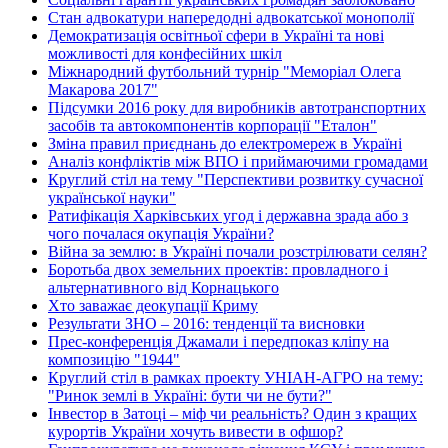
Стан адвокатури напередодні адвокатської монополії
Демократизація освітньої сфери в Україні та нові
можливості для конфесійних шкіл
Міжнародний футбольний турнір "Меморіал Олега
Макарова 2017"
Підсумки 2016 року для виробників автотранспортних
засобів та автокомпонентів корпорації "Еталон"
Зміна правил приєднань до електромереж в Україні
Аналіз конфліктів між ВПО і приймаючими громадами
Круглий стіл на тему "Перспективи розвитку сучасної
української науки"
Ратифікація Харківських угод і державна зрада або з
чого почалася окупація України?
Війна за землю: в Україні почали розстрілювати селян?
Боротьба двох земельних проектів: провладного і
альтернативного від Корнацького
Хто заважає деокупації Криму
Результати ЗНО – 2016: тенденції та висновки
Прес-конференція Джамали і передпоказ кліпу на
композицію "1944"
Круглий стіл в рамках проекту УНІАН-АГРО на тему:
"Ринок землі в Україні: бути чи не бути?"
Інвестор в Затоці – міф чи реальність? Один з кращих
курортів України хочуть вивести в офшор?