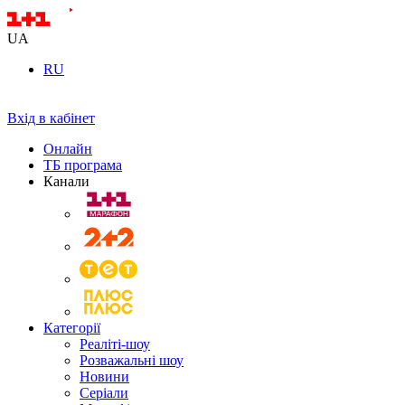
UA
RU
Вхід в кабінет
Онлайн
ТБ програма
Канали
Категорії
Реаліті-шоу
Розважальні шоу
Новини
Серіали