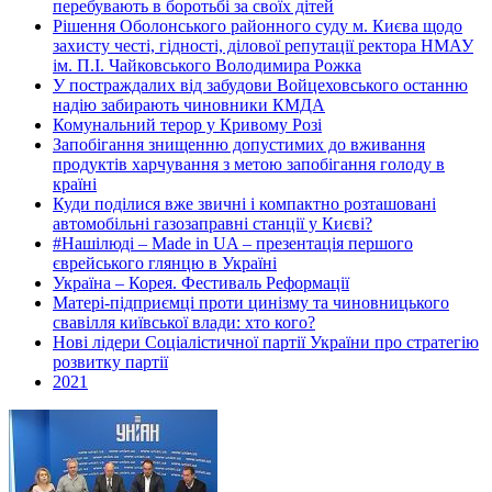
перебувають в боротьбі за своїх дітей
Рішення Оболонського районного суду м. Києва щодо
захисту честі, гідності, ділової репутації ректора НМАУ
ім. П.І. Чайковського Володимира Рожка
У постраждалих від забудови Войцеховського останню
надію забирають чиновники КМДА
Комунальний терор у Кривому Розі
Запобігання знищенню допустимих до вживання
продуктів харчування з метою запобігання голоду в
країні
Куди поділися вже звичні і компактно розташовані
автомобільні газозаправні станції у Києві?
#Нашілюді – Made in UA – презентація першого
єврейського глянцю в Україні
Україна – Корея. Фестиваль Реформації
Матері-підприємці проти цинізму та чиновницького
свавілля київської влади: хто кого?
Нові лідери Соціалістичної партії України про стратегію
розвитку партії
2021