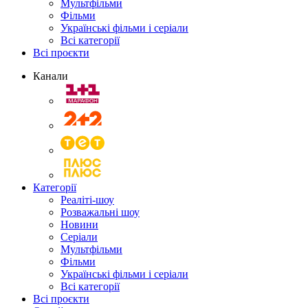
Мультфільми
Фільми
Українські фільми і серіали
Всі категорії
Всі проєкти
Канали
Категорії
Реаліті-шоу
Розважальні шоу
Новини
Серіали
Мультфільми
Фільми
Українські фільми і серіали
Всі категорії
Всі проєкти