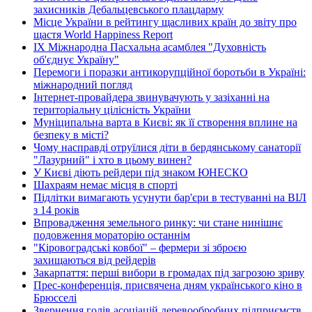
захисників Дебальцевського плацдарму
Місце України в рейтингу щасливих країн до звіту про
щастя World Happiness Report
ІХ Міжнародна Пасхальна асамблея "Духовність
об'єднує Україну"
Перемоги і поразки антикорупційної боротьби в Україні:
міжнародний погляд
Інтернет-провайдера звинувачують у зазіханні на
територіальну цілісність України
Муніципальна варта в Києві: як її створення вплине на
безпеку в місті?
Чому насправді отруїлися діти в бердянському санаторії
"Лазурний" і хто в цьому винен?
У Києві діють рейдери під знаком ЮНЕСКО
Шахраям немає місця в спорті
Підлітки вимагають усунути бар'єри в тестуванні на ВІЛ
з 14 років
Впровадження земельного ринку: чи стане нинішнє
подовження мораторію останнім
"Кіровоградські ковбої" – фермери зі зброєю
захищаються від рейдерів
Закарпаття: перші вибори в громадах під загрозою зриву
Прес-конференція, присвячена дням українського кіно в
Брюсселі
Звернення голів асоціацій деревообробних підприємств