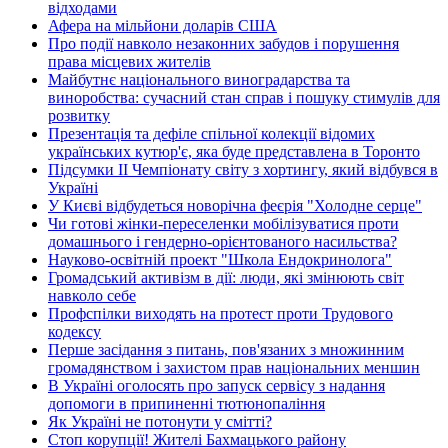
відходами
Афера на мільйони доларів США
Про події навколо незаконних забудов і порушення
права місцевих жителів
Майбутнє національного виноградарства та
виноробства: сучасний стан справ і пошуку стимулів для
розвитку
Презентація та дефіле спільної колекції відомих
українських кутюр'є, яка буде представлена в Торонто
Підсумки ІІ Чемпіонату світу з хортингу, який відбувся в
Україні
У Києві відбудеться новорічна феєрія "Холодне серце"
Чи готові жінки-переселенки мобілізуватися проти
домашнього і гендерно-орієнтованого насильства?
Науково-освітній проект "Школа Ендокринолога"
Громадський активізм в дії: люди, які змінюють світ
навколо себе
Профспілки виходять на протест проти Трудового
кодексу
Перше засідання з питань, пов'язаних з множинним
громадянством і захистом прав національних меншин
В Україні оголосять про запуск сервісу з надання
допомоги в припиненні тютюнопаління
Як Україні не потонути у смітті?
Стоп корупції! Жителі Бахмацького району