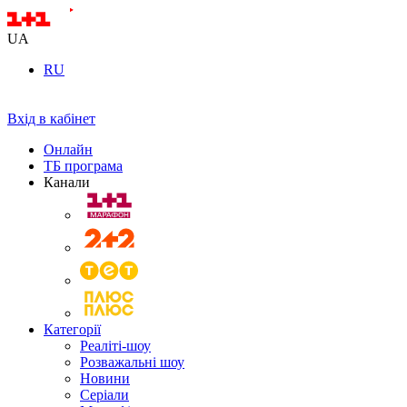
UA
RU
Вхід в кабінет
Онлайн
ТБ програма
Канали
Категорії
Реаліті-шоу
Розважальні шоу
Новини
Серіали