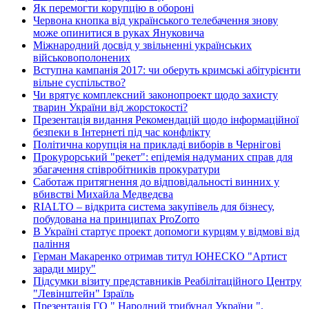
Як перемогти корупцію в обороні
Червона кнопка від українського телебачення знову
може опинитися в руках Януковича
Міжнародний досвід у звільненні українських
військовополонених
Вступна кампанія 2017: чи оберуть кримські абітурієнти
вільне суспільство?
Чи врятує комплексний законопроект щодо захисту
тварин України від жорстокості?
Презентація видання Рекомендацій щодо інформаційної
безпеки в Інтернеті під час конфлікту
Політична корупція на прикладі виборів в Чернігові
Прокурорський "рекет": епідемія надуманих справ для
збагачення співробітників прокуратури
Саботаж притягнення до відповідальності винних у
вбивстві Михайла Медведєва
RIALTO – відкрита система закупівель для бізнесу,
побудована на принципах ProZorro
В Україні стартує проект допомоги курцям у відмові від
паління
Герман Макаренко отримав титул ЮНЕСКО "Артист
заради миру"
Підсумки візиту представників Реабілітаційного Центру
"Левінштейн" Ізраїль
Презентація ГО " Народний трибунал України ",