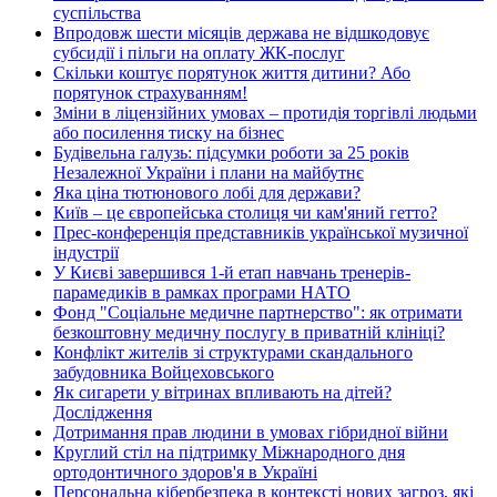
суспільства
Впродовж шести місяців держава не відшкодовує
субсидії і пільги на оплату ЖК-послуг
Скільки коштує порятунок життя дитини? Або
порятунок страхуванням!
Зміни в ліцензійних умовах – протидія торгівлі людьми
або посилення тиску на бізнес
Будівельна галузь: підсумки роботи за 25 років
Незалежної України і плани на майбутнє
Яка ціна тютюнового лобі для держави?
Київ – це європейська столиця чи кам'яний гетто?
Прес-конференція представників української музичної
індустрії
У Києві завершився 1-й етап навчань тренерів-
парамедиків в рамках програми НАТО
Фонд "Соціальне медичне партнерство": як отримати
безкоштовну медичну послугу в приватній клініці?
Конфлікт жителів зі структурами скандального
забудовника Войцеховського
Як сигарети у вітринах впливають на дітей?
Дослідження
Дотримання прав людини в умовах гібридної війни
Круглий стіл на підтримку Міжнародного дня
ортодонтичного здоров'я в Україні
Персональна кібербезпека в контексті нових загроз, які