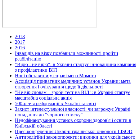
2018
2017
2016
Інвалідів на візку позбавили можливості пройти
реабілітацію
"Вірю - не вірю": в Україні стартує інноваційна кампанія
з профілактики ВІЛ
Нові обставини у справі мера Момота
Асоціація приватних медичних установ України: мета
створення і очікування щодо її діяльності
"Не вір словам – зроби тест на ВІЛ": в Україні стартує
масштабна соціальна акція
500-річчя реформації в Україні та світі
Захист інтелектуальної власності: чи загрожує Україні
попадання до "чорного списку"
Недофінансування установ охорони здоров'я і освіти в
Київській області
Прес-конференція Лікарні ізраїльської онкології LISOD
Антирелігійні законопроекти: виклики для українського