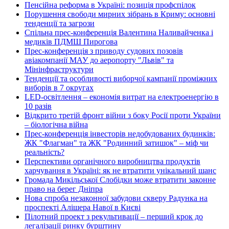
Пенсійна реформа в Україні: позиція профспілок
Порушення свободи мирних зібрань в Криму: основні
тенденції та загрози
Спільна прес-конференція Валентина Наливайченка і
медиків ПДМШ Пирогова
Прес-конференція з приводу судових позовів
авіакомпанії МАУ до аеропорту "Львів" та
Мінінфраструктури
Тенденції та особливості виборчої кампанії проміжних
виборів в 7 округах
LED-освітлення – економія витрат на електроенергію в
10 разів
Відкрито третій фронт війни з боку Росії проти України
– біологічна війна
Прес-конференція інвесторів недобудованих будинків:
ЖК "Флагман" та ЖК "Родинний затишок" – міф чи
реальність?
Перспективи органічного виробництва продуктів
харчування в Україні: як не втратити унікальний шанс
Громада Микільської Слобідки може втратити законне
право на берег Дніпра
Нова спроба незаконної забудови скверу Радунка на
проспекті Алішера Навої в Києві
Пілотний проект з рекультивації – перший крок до
легалізації ринку бурштину