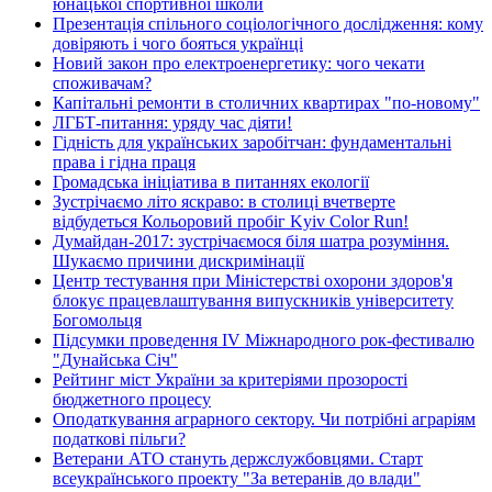
юнацької спортивної школи
Презентація спільного соціологічного дослідження: кому
довіряють і чого бояться українці
Новий закон про електроенергетику: чого чекати
споживачам?
Капітальні ремонти в столичних квартирах "по-новому"
ЛГБТ-питання: уряду час діяти!
Гідність для українських заробітчан: фундаментальні
права і гідна праця
Громадська ініціатива в питаннях екології
Зустрічаємо літо яскраво: в столиці вчетверте
відбудеться Кольоровий пробіг Kyiv Color Run!
Думайдан-2017: зустрічаємося біля шатра розуміння.
Шукаємо причини дискримінації
Центр тестування при Міністерстві охорони здоров'я
блокує працевлаштування випускників університету
Богомольця
Підсумки проведення IV Міжнародного рок-фестивалю
"Дунайська Січ"
Рейтинг міст України за критеріями прозорості
бюджетного процесу
Оподаткування аграрного сектору. Чи потрібні аграріям
податкові пільги?
Ветерани АТО стануть держслужбовцями. Старт
всеукраїнського проекту "За ветеранів до влади"