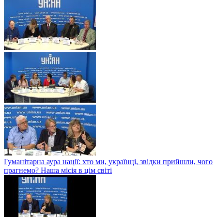
Гуманітарна аура нації: хто ми, українці, звідки прийшли, чого
прагнемо? Наша місія в цім світі