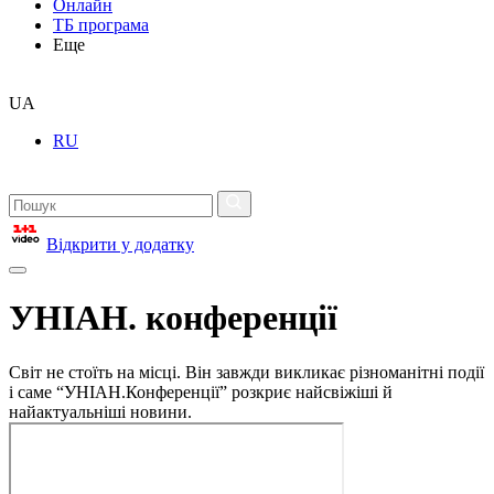
Онлайн
ТБ програма
Еще
UA
RU
Відкрити у додатку
УНІАН. конференції
Світ не стоїть на місці. Він завжди викликає різноманітні події
і саме “УНІАН.Конференції” розкриє найсвіжіші й
найактуальніші новини.