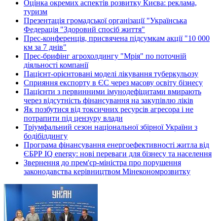
Оцінка окремих аспектів розвитку Києва: реклама,
туризм
Презентація громадської організації "Українська
Федерація "Здоровий спосіб життя"
Прес-конференція, присвячена підсумкам акції "10 000
км за 7 днів"
Прес-брифінг агрохолдингу "Мрія" по поточній
діяльності компанії
Пацієнт-орієнтовані моделі лікування туберкульозу
Сприяння експорту в ЄС через масову освіту бізнесу
Пацієнти з первинними імунодефіцитами вмирають
через відсутність фінансування на закупівлю ліків
Як позбутися від токсичних ресурсів агресора і не
потрапити під цензуру влади
Тріумфальний сезон національної збірної України з
бодібілдингу
Програма фінансування енергоефективності житла від
ЄБРР IQ energy: нові переваги для бізнесу та населення
Звернення до прем'єр-міністра про порушення
законодавства керівництвом Мінекономрозвитку