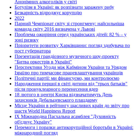
Анонімних алкоголіків у світі
Ботулізм в Україні: як розпізнати заражену рибу
Безкарність відроджує корупцію
2022
Парний Чемпіонат світу зі стронгмену: найсильніша
команда світу 2016 визначена у Львові
Проблема ожиріння серед українських дітей: 82 % – у
зоні ризику
Пріоритети розвитку Харківщини: погляд здобувача по
пост губернатора
Презентація грандіозного музичного шоу-проекту
"Битва оркестрів в Україні"
Перспективи Угоди між Кабміном України та Урядом
Ізраїлю про тимчасове працевлаштування українців
Політичні партії: ми фінансуємо, ми контролюємо
Народження першої в світі дитини від "трьох батьків"
після пронуклеарного перенесення ядер
18 лютого в центрі Києва відзначатимуть День
захисників Дебальцевського плацдарму
Місце України в рейтингу щасливих країн до звіту про
щастя World Happiness Report
ІХ Міжнародна Пасхальна асамблея "Духовність
об'єднує Україну"
Перемоги і поразки антикорупційної боротьби в Україні:
міжнародний погляд