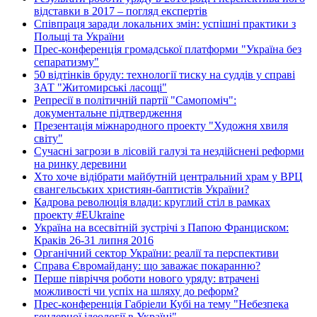
відставки в 2017 – погляд експертів
Співпраця заради локальних змін: успішні практики з
Польщі та України
Прес-конференція громадської платформи "Україна без
сепаратизму"
50 відтінків бруду: технології тиску на суддів у справі
ЗАТ "Житомирські ласощі"
Репресії в політичній партії "Самопоміч":
документальне підтвердження
Презентація міжнародного проекту "Художня хвиля
світу"
Сучасні загрози в лісовій галузі та нездійснені реформи
на ринку деревини
Хто хоче відібрати майбутній центральний храм у ВРЦ
євангельських християн-баптистів України?
Кадрова революція влади: круглий стіл в рамках
проекту #EUkraine
Україна на всесвітній зустрічі з Папою Франциском:
Краків 26-31 липня 2016
Органічний сектор України: реалії та перспективи
Справа Євромайдану: що заважає покаранню?
Перше півріччя роботи нового уряду: втрачені
можливості чи успіх на шляху до реформ?
Прес-конференція Габріели Кубі на тему "Небезпека
гендерної ідеології в Україні"