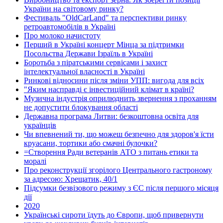
України на світовому ринку?
Фестиваль "OldCarLand" та перспективи ринку
ретроавтомобілів в Україні
Про молоко начистоту
Перший в Україні концерт Мінца за підтримки
Посольства Держави Ізраїль в Україні
Боротьба з піратськими сервісами і захист
інтелектуальної власності в Україні
Ринкові відносини після зміни УПП: вигода для всіх
"Яким насправді є інвестиційний клімат в країні?
Музична індустрія оприлюднить звернення з проханням
не допустити блокування області
Державна програма Литви: безкоштовна освіта для
українців
Чи впевнений ти, що можеш безпечно для здоров'я їсти
круасани, тортики або смачні булочки?
=Створення Ради ветеранів АТО з питань етики та
моралі
Про реконструкції згорілого Центрального гастроному
за адресою: Хрещатик, 40/1
Підсумки безвізового режиму з ЄС після першого місяця
дії
2020
Українські сироти їдуть до Європи, щоб привернути