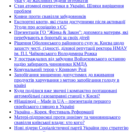
увагу до жахливих буднів інтернатів
Стан атомної енергетики в Україні. Шляхи вирішення
проблем
Кияни проти свавілля забудовників
Експортні квоти, які стали доступними після активації
Угоди про асоціацію з ЄС
Презентація ГО "Жінка & Закон": допомога матерям, які
перебувають в боротьбі за своїх дітей
Рішення Оболонського районного суду м. Києва щодо
захисту честі, гідності, ділової репутації ректора НМАУ
ім. П.І. Чайковського Володимира Рожка
У постраждалих від забудови Войцеховського останню
надію забирають чиновники КМДА
Комунальний терор у Кривому Розі
Запобігання знищенню допустимих до вживання
продуктів харчування з метою запобігання голоду в
країні
Куди поділися вже звичні і компактно розташовані
автомобільні газозаправні станції у Києві?
#Нашілюді – Made in UA – презентація першого
єврейського глянцю в Україні
Україна – Корея. Фестиваль Реформації
Матері-підприємці проти цинізму та чиновницького
свавілля київської влади: хто кого?
Нові лідери Соціалістичної партії України про стратегію