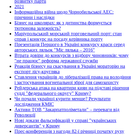
розвитку партії
2021
Інформаційна війна щодо Чорнобильської АЕС:
причини і наслідки
Бізнес на школярах: як з дитинства формується
тютюнова залежність?
Маріупольський морський торговельний порт: стан
справ і конкурс на посаду керівника порту
Презентація Першого в Україні конкурсу краси серед
авторських ляльок "Міс лялька – 2016"
Втрата довіри до конкурсів з відбору чиновників: чому
"не працює" реформа державної служби
Реакція бізнесу на скасування в Україні мораторію на
експорт лісу-кругляка
Ставлення українців до лібералізації права на володіння
і застосування вогнепальної зброї для самозахисту
Рейдерська атака на квартири киян на підставі рішення
судді "федерального округу" Криму?
Чи почали українці курити менше? Результати
дослідження КМІС
Активи ТОВ "Закарпатполіметали" – переваги від
Революції
Нові докази фальсифікацій у справі "українських
диверсантів" у Криму
Прес-конференція з нагоди 82-ї річниці початку руху