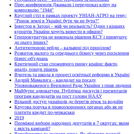
Прес-конференція Джамали і передпоказ кліпу на
композицію "1944"
Круглий стіл в рамках проекту УНІАН-АГРО на тему:
"Ринок землі в Україні: бути чи не бути?"
Інвестор в Затоці – міф чи реальність? Один з кращих
курортів України хочуть вивести в офшор?
Генпрокуратура не виконала рішення КСУ і примушує
до цього інших?
Антитютюнові рейди – кальянні під прицілом!
Розвиток малого та середнього бізнесу через посилення
бізнес-об'єднань
Критичний стан споживчого ринку країни: факти,
аналіз, пошук рішень
Вчитель та школа в процесі освітньої реформи в Україні
Андрій Мамалига – кандидат на посаду
Уповноваженого Верховної Ради України з прав людини
Майбутнє адвокатури. Публічна дискусія і презентація
програм кандидатів на пост голови НААУ
Вільний доступ українців до берегів річок та водойм
Кругова порука в правоохоронних органах або як не
платити кредит по-черкаськи
2019
Проміжні вибори народних депутатів в 7 округах: яким
є якість кампанії?
Виробництво та експорт зерна. Як зберегти позиції