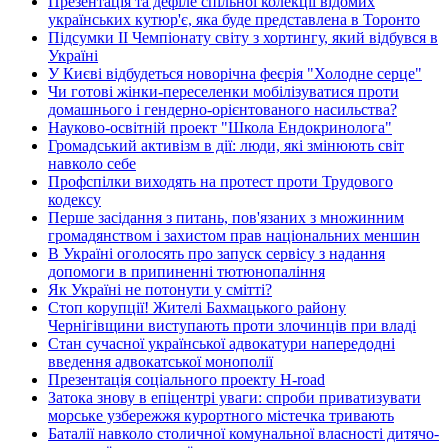
Презентація та дефіле спільної колекції відомих
українських кутюр'є, яка буде представлена в Торонто
Підсумки ІІ Чемпіонату світу з хортингу, який відбувся в
Україні
У Києві відбудеться новорічна феєрія "Холодне серце"
Чи готові жінки-переселенки мобілізуватися проти
домашнього і гендерно-орієнтованого насильства?
Науково-освітній проект "Школа Ендокринолога"
Громадський активізм в дії: люди, які змінюють світ
навколо себе
Профспілки виходять на протест проти Трудового
кодексу
Перше засідання з питань, пов'язаних з множинним
громадянством і захистом прав національних меншин
В Україні оголосять про запуск сервісу з надання
допомоги в припиненні тютюнопаління
Як Україні не потонути у смітті?
Стоп корупції! Жителі Бахмацького району
Чернігівщини виступають проти злочинців при владі
Стан сучасної української адвокатури напередодні
введення адвокатської монополії
Презентація соціального проекту H-road
Затока знову в епіцентрі уваги: спроби приватизувати
морське узбережжя курортного містечка тривають
Баталії навколо столичної комунальної власності дитячо-