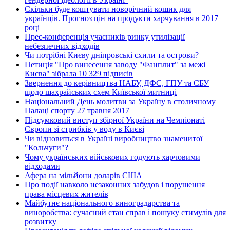
Скільки буде коштувати новорічний кошик для
українців. Прогноз цін на продукти харчування в 2017
році
Прес-конференція учасників ринку утилізації
небезпечних відходів
Чи потрібні Києву дніпровські схили та острови?
Петиція "Про винесення заводу "Фанплит" за межі
Києва" зібрала 10 329 підписів
Звернення до керівництва НАБУ, ДФС, ГПУ та СБУ
щодо шахрайських схем Київської митниці
Національний День молитви за Україну в столичному
Палаці спорту 27 травня 2017
Підсумковий виступ збірної України на Чемпіонаті
Європи зі стрибків у воду в Києві
Чи відновиться в Україні виробництво знаменитої
"Кольчуги"?
Чому українських військових годують харчовими
відходами
Афера на мільйони доларів США
Про події навколо незаконних забудов і порушення
права місцевих жителів
Майбутнє національного виноградарства та
виноробства: сучасний стан справ і пошуку стимулів для
розвитку