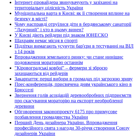
Інтернет-провайдера звинувачують у зазіханні на
територіальну цілісність України
Муніципальна варта в Києві: як її створення вплине на
безпеку в місті?
Чому насправді отруїлися діти в бердянському санаторії
"Лазурний" і хто в цьому винен?
У Києві діють рейдери під знаком ЮНЕСКО
Шахраям немає місця в спорті
Підлітки вимагають усунути бар'єри в тестуванні на ВІЛ
з 14 років
Впровадження земельного ринку: чи стане нинішнє
подовження мораторію останнім
"Кіровоградські ковбої" – фермери зі зброєю
захищаються від рейдерів
Закарпаття: перші вибори в громадах під загрозою зриву
Прес-конференція, присвячена дням українського кіно в
Брюсселі
Звернення голів асоціацій деревообробних підприємств
про скасування мораторію на експорт необробленої
деревини
Обговорення законопроекту 6175 про примусове
позбавлення громадянства України
Перший День дизайнера України. Впровадження
професійного свята з нагоди 30-річчя створення Союзу
дизайнерів України