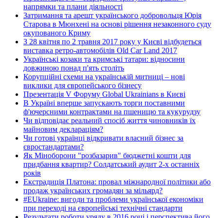
напрямки та плани діяльності
Затримання та арешт українського добровольця Юрія
Старова в Мюнхені на основі рішення незаконного суду
окупованого Криму
З 28 квітня по 2 травня 2017 року у Києві відбудеться
виставка ретро-автомобілів Old Car Land 2017
Українські козаки та кримські татари: відносини
довжиною понад п'ять століть
Корупційні схеми на українській митниці – нові
виклики для європейського бізнесу
Презентація V Форуму Global Ukrainians в Києві
В Україні вперше запускають торги поставними
ф'ючерсними контрактами на пшеницю та кукурудзу
Чи відповідає реальний спосіб життя чиновників їх
майновим деклараціям?
Чи готові українці відкривати власний бізнес за
євростандартами?
Як Міноборони "розбазарив" бюджетні кошти для
придбання квартир? Солдатський аудит 2-х останніх
років
Екстрадиція Платона: провал міжнародної політики або
продаж українських громадян за мільярд?
#EUkraine: вигоди та проблеми української економіки
при переході на європейські технічні стандарти
Результати роботи уряду в 2016 році і перспектива його