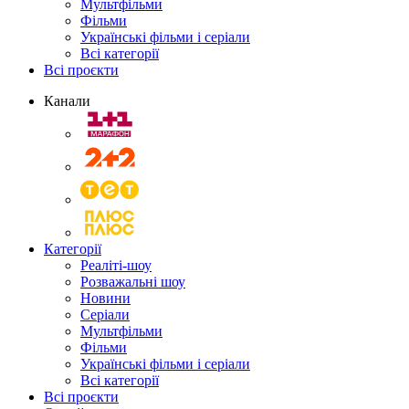
Мультфільми
Фільми
Українські фільми і серіали
Всі категорії
Всі проєкти
Канали
Категорії
Реаліті-шоу
Розважальні шоу
Новини
Серіали
Мультфільми
Фільми
Українські фільми і серіали
Всі категорії
Всі проєкти