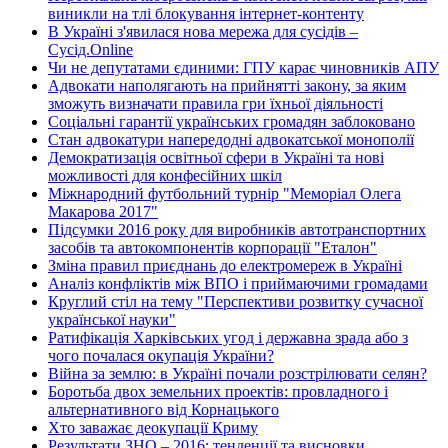
виникли на тлі блокування інтернет-контенту
В Україні з'явилася нова мережа для сусідів –
Сусід.Online
Чи не депутатами єдиними: ГПУ карає чиновників АПУ
Адвокати наполягають на прийнятті закону, за яким
зможуть визначати правила гри їхньої діяльності
Соціальні гарантії українських громадян заблоковано
Стан адвокатури напередодні адвокатської монополії
Демократизація освітньої сфери в Україні та нові
можливості для конфесійних шкіл
Міжнародний футбольний турнір "Меморіал Олега
Макарова 2017"
Підсумки 2016 року для виробників автотранспортних
засобів та автокомпонентів корпорації "Еталон"
Зміна правил приєднань до електромереж в Україні
Аналіз конфліктів між ВПО і приймаючими громадами
Круглий стіл на тему "Перспективи розвитку сучасної
української науки"
Ратифікація Харківських угод і державна зрада або з
чого почалася окупація України?
Війна за землю: в Україні почали розстрілювати селян?
Боротьба двох земельних проектів: провладного і
альтернативного від Корнацького
Хто заважає деокупації Криму
Результати ЗНО – 2016: тенденції та висновки