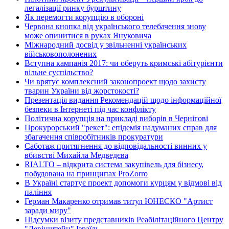
легалізації ринку бурштину
Як перемогти корупцію в обороні
Червона кнопка від українського телебачення знову
може опинитися в руках Януковича
Міжнародний досвід у звільненні українських
військовополонених
Вступна кампанія 2017: чи оберуть кримські абітурієнти
вільне суспільство?
Чи врятує комплексний законопроект щодо захисту
тварин України від жорстокості?
Презентація видання Рекомендацій щодо інформаційної
безпеки в Інтернеті під час конфлікту
Політична корупція на прикладі виборів в Чернігові
Прокурорський "рекет": епідемія надуманих справ для
збагачення співробітників прокуратури
Саботаж притягнення до відповідальності винних у
вбивстві Михайла Медведєва
RIALTO – відкрита система закупівель для бізнесу,
побудована на принципах ProZorro
В Україні стартує проект допомоги курцям у відмові від
паління
Герман Макаренко отримав титул ЮНЕСКО "Артист
заради миру"
Підсумки візиту представників Реабілітаційного Центру
"Левінштейн" Ізраїль