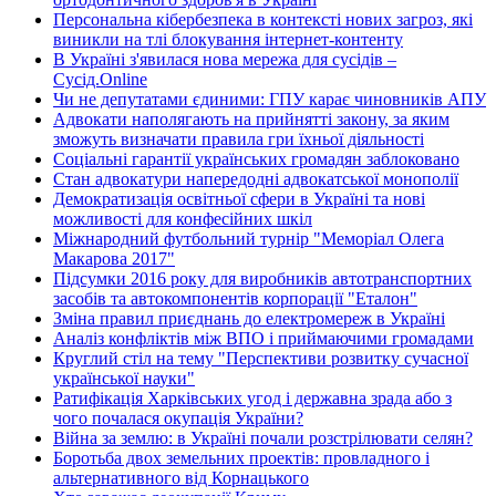
Персональна кібербезпека в контексті нових загроз, які
виникли на тлі блокування інтернет-контенту
В Україні з'явилася нова мережа для сусідів –
Сусід.Online
Чи не депутатами єдиними: ГПУ карає чиновників АПУ
Адвокати наполягають на прийнятті закону, за яким
зможуть визначати правила гри їхньої діяльності
Соціальні гарантії українських громадян заблоковано
Стан адвокатури напередодні адвокатської монополії
Демократизація освітньої сфери в Україні та нові
можливості для конфесійних шкіл
Міжнародний футбольний турнір "Меморіал Олега
Макарова 2017"
Підсумки 2016 року для виробників автотранспортних
засобів та автокомпонентів корпорації "Еталон"
Зміна правил приєднань до електромереж в Україні
Аналіз конфліктів між ВПО і приймаючими громадами
Круглий стіл на тему "Перспективи розвитку сучасної
української науки"
Ратифікація Харківських угод і державна зрада або з
чого почалася окупація України?
Війна за землю: в Україні почали розстрілювати селян?
Боротьба двох земельних проектів: провладного і
альтернативного від Корнацького