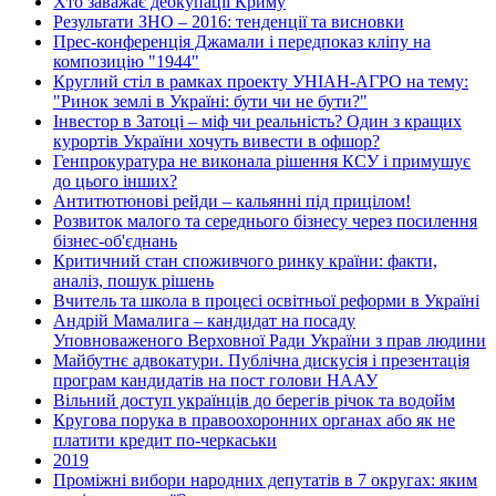
Хто заважає деокупації Криму
Результати ЗНО – 2016: тенденції та висновки
Прес-конференція Джамали і передпоказ кліпу на
композицію "1944"
Круглий стіл в рамках проекту УНІАН-АГРО на тему:
"Ринок землі в Україні: бути чи не бути?"
Інвестор в Затоці – міф чи реальність? Один з кращих
курортів України хочуть вивести в офшор?
Генпрокуратура не виконала рішення КСУ і примушує
до цього інших?
Антитютюнові рейди – кальянні під прицілом!
Розвиток малого та середнього бізнесу через посилення
бізнес-об'єднань
Критичний стан споживчого ринку країни: факти,
аналіз, пошук рішень
Вчитель та школа в процесі освітньої реформи в Україні
Андрій Мамалига – кандидат на посаду
Уповноваженого Верховної Ради України з прав людини
Майбутнє адвокатури. Публічна дискусія і презентація
програм кандидатів на пост голови НААУ
Вільний доступ українців до берегів річок та водойм
Кругова порука в правоохоронних органах або як не
платити кредит по-черкаськи
2019
Проміжні вибори народних депутатів в 7 округах: яким