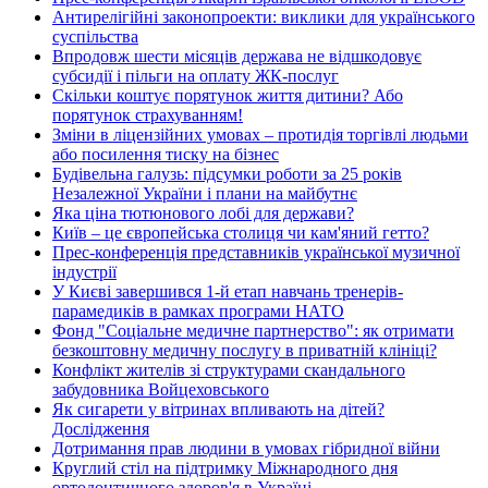
Антирелігійні законопроекти: виклики для українського
суспільства
Впродовж шести місяців держава не відшкодовує
субсидії і пільги на оплату ЖК-послуг
Скільки коштує порятунок життя дитини? Або
порятунок страхуванням!
Зміни в ліцензійних умовах – протидія торгівлі людьми
або посилення тиску на бізнес
Будівельна галузь: підсумки роботи за 25 років
Незалежної України і плани на майбутнє
Яка ціна тютюнового лобі для держави?
Київ – це європейська столиця чи кам'яний гетто?
Прес-конференція представників української музичної
індустрії
У Києві завершився 1-й етап навчань тренерів-
парамедиків в рамках програми НАТО
Фонд "Соціальне медичне партнерство": як отримати
безкоштовну медичну послугу в приватній клініці?
Конфлікт жителів зі структурами скандального
забудовника Войцеховського
Як сигарети у вітринах впливають на дітей?
Дослідження
Дотримання прав людини в умовах гібридної війни
Круглий стіл на підтримку Міжнародного дня
ортодонтичного здоров'я в Україні