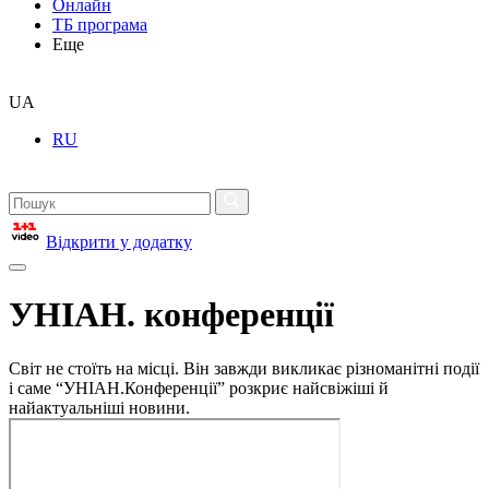
Онлайн
ТБ програма
Еще
UA
RU
Відкрити у додатку
УНІАН. конференції
Світ не стоїть на місці. Він завжди викликає різноманітні події
і саме “УНІАН.Конференції” розкриє найсвіжіші й
найактуальніші новини.