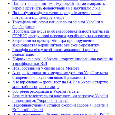
Пацієнти з первинними імунодефіцитами вмирають
через відсутність фінансування на закупівлю ліків
Як позбутися від токсичних ресурсів агресора і не
потрапити під цензуру влади
Тріумфальний сезон національної збірної України з
бодібілдингу
Програма фінансування енергоефективності житла від
ЄБРР IQ energy: нові переваги для бізнесу та населення
Звернення до прем'єр-міністра про порушення
законодавства керівництвом Мінекономрозвитку
Інвалідів на візку позбавили можливості пройти
реабілітацію
"Вірю - не вірю": в Україні стартує інноваційна кампанія
з профілактики ВІЛ
Нові обставини у справі мера Момота
Асоціація приватних медичних установ України: мета
створення і очікування щодо її діяльності
"Не вір словам – зроби тест на ВІЛ": в Україні стартує
масштабна соціальна акція
500-річчя реформації в Україні та світі
Захист інтелектуальної власності: чи загрожує Україні
попадання до "чорного списку"
Недофінансування установ охорони здоров'я і освіти в
Київській області
Прес-конференція Лікарні ізраїльської онкології LISOD