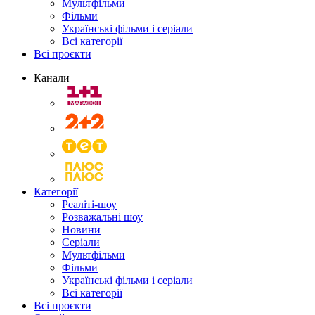
Мультфільми
Фільми
Українські фільми і серіали
Всі категорії
Всі проєкти
Канали
Категорії
Реаліті-шоу
Розважальні шоу
Новини
Серіали
Мультфільми
Фільми
Українські фільми і серіали
Всі категорії
Всі проєкти