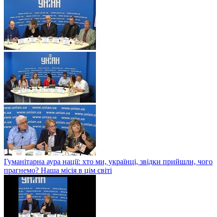
Гуманітарна аура нації: хто ми, українці, звідки прийшли, чого
прагнемо? Наша місія в цім світі