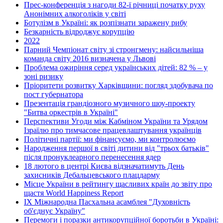
Прес-конференція з нагоди 82-ї річниці початку руху
Анонімних алкоголіків у світі
Ботулізм в Україні: як розпізнати заражену рибу
Безкарність відроджує корупцію
2022
Парний Чемпіонат світу зі стронгмену: найсильніша
команда світу 2016 визначена у Львові
Проблема ожиріння серед українських дітей: 82 % – у
зоні ризику
Пріоритети розвитку Харківщини: погляд здобувача по
пост губернатора
Презентація грандіозного музичного шоу-проекту
"Битва оркестрів в Україні"
Перспективи Угоди між Кабміном України та Урядом
Ізраїлю про тимчасове працевлаштування українців
Політичні партії: ми фінансуємо, ми контролюємо
Народження першої в світі дитини від "трьох батьків"
після пронуклеарного перенесення ядер
18 лютого в центрі Києва відзначатимуть День
захисників Дебальцевського плацдарму
Місце України в рейтингу щасливих країн до звіту про
щастя World Happiness Report
ІХ Міжнародна Пасхальна асамблея "Духовність
об'єднує Україну"
Перемоги і поразки антикорупційної боротьби в Україні: