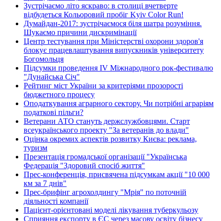
Зустрічаємо літо яскраво: в столиці вчетверте
відбудеться Кольоровий пробіг Kyiv Color Run!
Думайдан-2017: зустрічаємося біля шатра розуміння.
Шукаємо причини дискримінації
Центр тестування при Міністерстві охорони здоров'я
блокує працевлаштування випускників університету
Богомольця
Підсумки проведення IV Міжнародного рок-фестивалю
"Дунайська Січ"
Рейтинг міст України за критеріями прозорості
бюджетного процесу
Оподаткування аграрного сектору. Чи потрібні аграріям
податкові пільги?
Ветерани АТО стануть держслужбовцями. Старт
всеукраїнського проекту "За ветеранів до влади"
Оцінка окремих аспектів розвитку Києва: реклама,
туризм
Презентація громадської організації "Українська
Федерація "Здоровий спосіб життя"
Прес-конференція, присвячена підсумкам акції "10 000
км за 7 днів"
Прес-брифінг агрохолдингу "Мрія" по поточній
діяльності компанії
Пацієнт-орієнтовані моделі лікування туберкульозу
Сприяння експорту в ЄС через масову освіту бізнесу