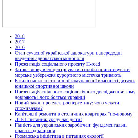
2018
2017
2016
Стан сучасної української адвокатури напередодні
введення адвокатської монополії
Презентація соціального проекту H-road
Затока знову в епіцентрі уваги: спроби приватизувати
морське узбережжя курортного містечка тривають
Баталії навколо столичної комунальної власності дитячо-
юнацької спортивної школи
Презентація спільного соціологічного дослідження: кому
довіряють і чого бояться українці
Новий закон про електроенергетику: чого чекати
споживачам?
Капітальні ремонти в столичних квартирах "по-новому"
ЛГБТ-питання: уряду час діяти!
Гідність для українських заробітчан: фундаментальні
права і гідна праця
Громадська ініціатива в питаннях екології