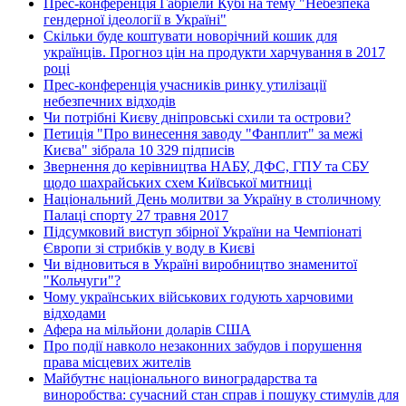
Прес-конференція Габріели Кубі на тему "Небезпека
гендерної ідеології в Україні"
Скільки буде коштувати новорічний кошик для
українців. Прогноз цін на продукти харчування в 2017
році
Прес-конференція учасників ринку утилізації
небезпечних відходів
Чи потрібні Києву дніпровські схили та острови?
Петиція "Про винесення заводу "Фанплит" за межі
Києва" зібрала 10 329 підписів
Звернення до керівництва НАБУ, ДФС, ГПУ та СБУ
щодо шахрайських схем Київської митниці
Національний День молитви за Україну в столичному
Палаці спорту 27 травня 2017
Підсумковий виступ збірної України на Чемпіонаті
Європи зі стрибків у воду в Києві
Чи відновиться в Україні виробництво знаменитої
"Кольчуги"?
Чому українських військових годують харчовими
відходами
Афера на мільйони доларів США
Про події навколо незаконних забудов і порушення
права місцевих жителів
Майбутнє національного виноградарства та
виноробства: сучасний стан справ і пошуку стимулів для