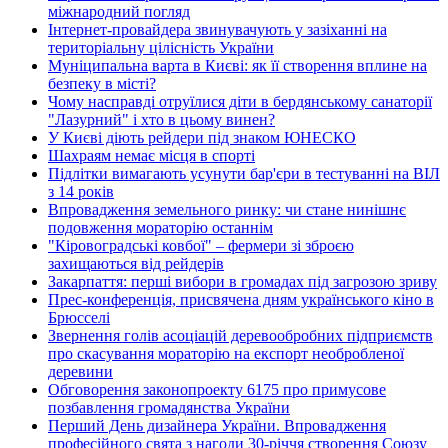
міжнародний погляд
Інтернет-провайдера звинувачують у зазіханні на
територіальну цілісність України
Муніципальна варта в Києві: як її створення вплине на
безпеку в місті?
Чому насправді отруїлися діти в бердянському санаторії
"Лазурний" і хто в цьому винен?
У Києві діють рейдери під знаком ЮНЕСКО
Шахраям немає місця в спорті
Підлітки вимагають усунути бар'єри в тестуванні на ВІЛ
з 14 років
Впровадження земельного ринку: чи стане нинішнє
подовження мораторію останнім
"Кіровоградські ковбої" – фермери зі зброєю
захищаються від рейдерів
Закарпаття: перші вибори в громадах під загрозою зриву
Прес-конференція, присвячена дням українського кіно в
Брюсселі
Звернення голів асоціацій деревообробних підприємств
про скасування мораторію на експорт необробленої
деревини
Обговорення законопроекту 6175 про примусове
позбавлення громадянства України
Перший День дизайнера України. Впровадження
професійного свята з нагоди 30-річчя створення Союзу