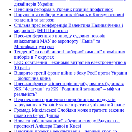
дизайнерів України
Пенсійна реформа в Україні: позиція профспілок
Порушення свободи мирних зібрань в Криму: основні
тенденції та загрози
Спільна прес-конференція Валентина Наливайченка і
медиків ПДМШ Пирогова
Прес-конференція з приводу судових позовів
авіакомпанії МАУ до аеропорту "Львів" та
Мінінфраструктури
Тенденції та особливості виборчої кампанії проміжних
виборів в 7 округах
LED-освітлення – економія витрат на електроенергію в
10 разів
Відкрито третій фронт війни з боку Росії проти України
– біологічна війна
Прес-конференція інвесторів недобудованих будинків:
ЖК "Флагман" та ЖК "Родинний затишок" – міф чи
реальність?
Перспективи органічного виробництва продуктів
харчування в Україні: як не втратити унікальний шанс
Громада Микільської Слобідки може втратити законне
право на берег Дніпра
Нова спроба незаконної забудови скверу Радунка на
проспекті Алішера Навої в Києві
Пілотний проект з рекультивації – перший крок до