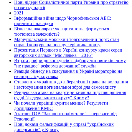
Нові лідери Соціалістичної партії України про стратегію
розвитку партії
2021
Інформаційна війна щодо Чорнобильської АЕС:
причини і наслідки
Бізнес на школярах: як з дитинства формується
тютюнова залежність?
Маріупольський морський торговельний порт: стан
справ і конкурс на посаду керівника порту
Презентація Першого в Україні конкурсу краси серед
авторських ляльок "Міс лялька – 2016"
Втрата довіри до конкурсів з відбору чиновників: чому
"не працює" реформа державної служби
Реакція бізнесу на скасування в Україні мораторію на
експорт лісу-кругляка
Ставлення українців до лібералізації права на володіння
і застосування вогнепальної зброї для самозахисту
Рейдерська атака на квартири киян на підставі рішення
судді "федерального округу" Криму?
Чи почали українці курити менше? Результати
дослідження КМІС
Активи ТОВ "Закарпатполіметали" – переваги від
Революції
Нові докази фальсифікацій у справі "українських
диверсантів" у Криму