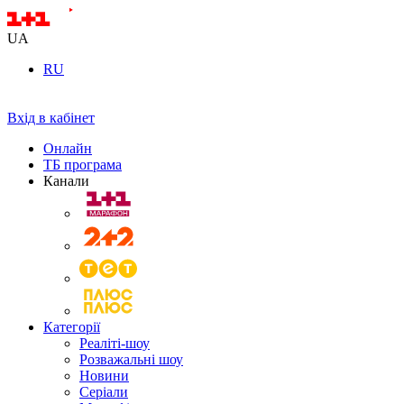
UA
RU
Вхід в кабінет
Онлайн
ТБ програма
Канали
Категорії
Реаліті-шоу
Розважальні шоу
Новини
Серіали