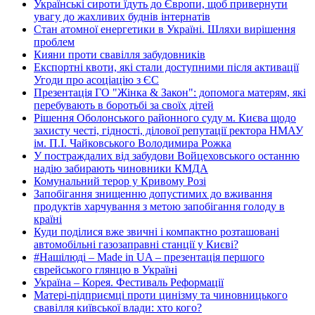
Українські сироти їдуть до Європи, щоб привернути
увагу до жахливих буднів інтернатів
Стан атомної енергетики в Україні. Шляхи вирішення
проблем
Кияни проти свавілля забудовників
Експортні квоти, які стали доступними після активації
Угоди про асоціацію з ЄС
Презентація ГО "Жінка & Закон": допомога матерям, які
перебувають в боротьбі за своїх дітей
Рішення Оболонського районного суду м. Києва щодо
захисту честі, гідності, ділової репутації ректора НМАУ
ім. П.І. Чайковського Володимира Рожка
У постраждалих від забудови Войцеховського останню
надію забирають чиновники КМДА
Комунальний терор у Кривому Розі
Запобігання знищенню допустимих до вживання
продуктів харчування з метою запобігання голоду в
країні
Куди поділися вже звичні і компактно розташовані
автомобільні газозаправні станції у Києві?
#Нашілюді – Made in UA – презентація першого
єврейського глянцю в Україні
Україна – Корея. Фестиваль Реформації
Матері-підприємці проти цинізму та чиновницького
свавілля київської влади: хто кого?