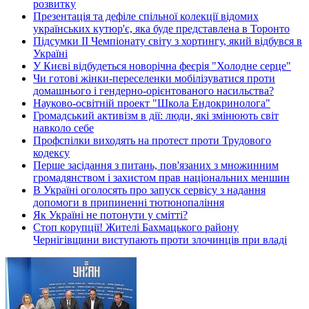
розвитку
Презентація та дефіле спільної колекції відомих
українських кутюр'є, яка буде представлена в Торонто
Підсумки ІІ Чемпіонату світу з хортингу, який відбувся в
Україні
У Києві відбудеться новорічна феєрія "Холодне серце"
Чи готові жінки-переселенки мобілізуватися проти
домашнього і гендерно-орієнтованого насильства?
Науково-освітній проект "Школа Ендокринолога"
Громадський активізм в дії: люди, які змінюють світ
навколо себе
Профспілки виходять на протест проти Трудового
кодексу
Перше засідання з питань, пов'язаних з множинним
громадянством і захистом прав національних меншин
В Україні оголосять про запуск сервісу з надання
допомоги в припиненні тютюнопаління
Як Україні не потонути у смітті?
Стоп корупції! Жителі Бахмацького району
Чернігівщини виступають проти злочинців при владі