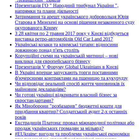
Презентація ГО " Народний трибунал України ",
напрямки та плани діяльності
Затримання та арешт українського добровольця Юрія
Старова в Мюнхені на основі рішення незаконного суду
окупованого Криму
З 28 квітня по 2 травня 2017 року у Києві відбудеться
виставка ретро-автомобілів Old Car Land 2017
Українські козаки та кримські татари: відносини
довжиною понад п'ять століть
Корупційні схеми на українській митниці – нові
виклики для європейського бізнесу
Презентація V Форуму Global Ukrainians в Києві
В Україні вперше запускають торги поставними
ф'ючерсними контрактами на пшеницю та кукурудзу
Чи відповідає реальний спосіб життя чиновників їх
майновим деклараціям?
Чи готові українці відкривати власний бізнес за
євростандартами?
Як Міноборони "розбазарив" бюджетні кошти для
придбання квартир? Солдатський аудит 2-х останніх
років
Екстрадиція Платона: провал міжнародної політики або
продаж українських громадян за мільярд?
#EUkraine: вигоди та проблеми української економіки