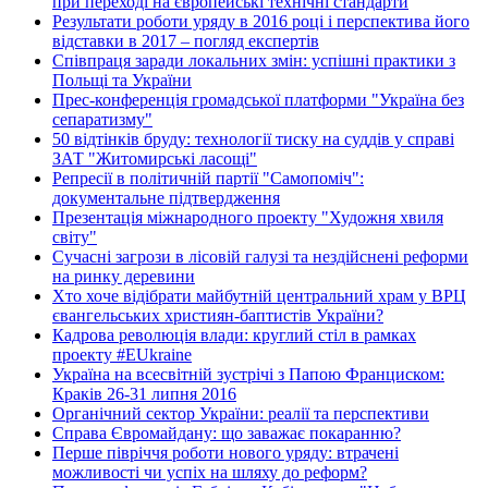
при переході на європейські технічні стандарти
Результати роботи уряду в 2016 році і перспектива його
відставки в 2017 – погляд експертів
Співпраця заради локальних змін: успішні практики з
Польщі та України
Прес-конференція громадської платформи "Україна без
сепаратизму"
50 відтінків бруду: технології тиску на суддів у справі
ЗАТ "Житомирські ласощі"
Репресії в політичній партії "Самопоміч":
документальне підтвердження
Презентація міжнародного проекту "Художня хвиля
світу"
Сучасні загрози в лісовій галузі та нездійснені реформи
на ринку деревини
Хто хоче відібрати майбутній центральний храм у ВРЦ
євангельських християн-баптистів України?
Кадрова революція влади: круглий стіл в рамках
проекту #EUkraine
Україна на всесвітній зустрічі з Папою Франциском:
Краків 26-31 липня 2016
Органічний сектор України: реалії та перспективи
Справа Євромайдану: що заважає покаранню?
Перше півріччя роботи нового уряду: втрачені
можливості чи успіх на шляху до реформ?