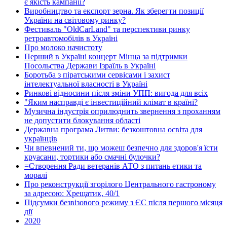
є якість кампанії?
Виробництво та експорт зерна. Як зберегти позиції
України на світовому ринку?
Фестиваль "OldCarLand" та перспективи ринку
ретроавтомобілів в Україні
Про молоко начистоту
Перший в Україні концерт Мінца за підтримки
Посольства Держави Ізраїль в Україні
Боротьба з піратськими сервісами і захист
інтелектуальної власності в Україні
Ринкові відносини після зміни УПП: вигода для всіх
"Яким насправді є інвестиційний клімат в країні?
Музична індустрія оприлюднить звернення з проханням
не допустити блокування області
Державна програма Литви: безкоштовна освіта для
українців
Чи впевнений ти, що можеш безпечно для здоров'я їсти
круасани, тортики або смачні булочки?
=Створення Ради ветеранів АТО з питань етики та
моралі
Про реконструкції згорілого Центрального гастроному
за адресою: Хрещатик, 40/1
Підсумки безвізового режиму з ЄС після першого місяця
дії
2020