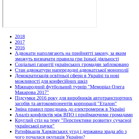
2018
2017
2016
Адвокати наполягають на прийнятті закону, за яким
зможуть визначати правила гри їхньої діяльності
Соціальні гарантії українських громадян заблоковано
Стан адвокатури напередодні адвокатської монополії
Демократизація освітньої сфери в Україні та нові
можливості для конфесійних шкіл
Міжнародний футбольний турнір "Меморіал Олега
Макарова 2017"
Підсумки 2016 року для виробників автотранспортних
засобів та автокомпонентів корпорації "Еталон"
Зміна правил приєднань до електромереж в Україні
Аналіз конфліктів між ВПО і приймаючими громадами
Круглий стіл на тему "Перспективи розвитку сучасної
української науки"
Ратифікація Харківських угод і державна зрада або з
чого почалася окупація України?