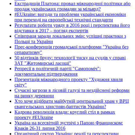
Екстрадиція Платона: провал міжнародної політики або
продаж українських громадян за мільярд?
#EUkraine: вигоди та проблеми української економіки
при переході на європейські технічні стандарти
Результати роботи уряду в 2016 році і перспектива його
відставки в 2017 – погляд експертів
Співпраця заради локальних змін: успішні практики з
Польщі та України
Прес-конференція громадської платформи "Україна без
сепаратизму"
50 відтінків бруду: технології тиску на суддів у справі
ЗАТ "Житомирські ласощі"
Репресії в політичній партії "Самопоміч":
документальне підтвердження
Презентація міжнародного проекту "Художня хвиля
світу"
Сучасні загрози в лісовій галузі та нездійснені реформи
на ринку деревини
Хто хоче відібрати майбутній центральний храм у ВРЦ
євангельських християн-баптистів України?
Кадрова революція влади: круглий стіл в рамках
проекту #EUkraine
Україна на всесвітній зустрічі з Папою Франциском:
Краків 26-31 липня 2016
Органічний сектор України: реалії та перспективи