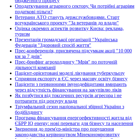
бюджетного процесу
Оподаткування аграрного сектору. Чи потрібні аграріям
податкові пільги?
Ветерани АТО стануть держслужбовцями. Старт
всеукраїнського проекту "За ветеранів до влади"
Оцінка окремих аспектів розвитку Києва: реклама,
туризм
Презентація громадської організації "Українська
Федерація "Здоровий спосіб життя"
Прес-конференція, присвячена підсумкам акції "10 000
км за 7 днів"
Прес-брифінг агрохолдингу "Мрія" по поточній
діяльності компанії
Пацієнт-орієнтовані моделі лікування туберкульозу
Сприяння експорту в ЄС через масову освіту бізнесу
Пацієнти з первинними імунодефіцитами вмирають
через відсутність фінансування на закупівлю ліків
Як позбутися від токсичних ресурсів агресора і не
потрапити під цензуру влади
Тріумфальний сезон національної збірної України з
бодібілдингу
Програма фінансування енергоефективності житла від
ЄБРР IQ energy: нові переваги для бізнесу та населення
Звернення до прем'єр-міністра про порушення
законодавства керівництвом Мінекономрозвитку