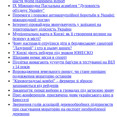
щастя World Happiness Report
ІХ Міжнародна Пасхальна асамблея "Духовність
об'єднує Україну"
Перемоги і поразки антикорупційної боротьби в Україні:
міжнародний погляд
Інтернет-провайдера звинувачують у зазіханні на
територіальну цілісність України
Муніципальна варта в Києві: як її створення вплине на
безпеку в місті?
Чому насправді отруїлися діти в бердянському санаторії
"Лазурний" і хто в цьому винен?
У Києві діють рейдери під знаком ЮНЕСКО
Шахраям немає місця в спорті
Підлітки вимагають усунути бар'єри в тестуванні на ВІЛ
з 14 років
Впровадження земельного ринку: чи стане нинішнє
подовження мораторію останнім
"Кіровоградські ковбої" – фермери зі зброєю
захищаються від рейдерів
Закарпаття: перші вибори в громадах під загрозою зриву
Прес-конференція, присвячена дням українського кіно в
Брюсселі
Звернення голів асоціацій деревообробних підприємств
про скасування мораторію на експорт необробленої
деревини