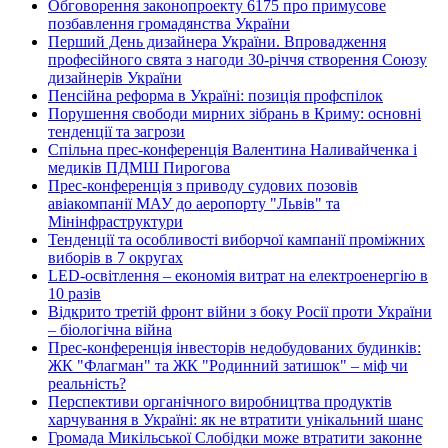
Обговорення законопроекту 6175 про примусове
позбавлення громадянства України
Перший День дизайнера України. Впровадження
професійного свята з нагоди 30-річчя створення Союзу
дизайнерів України
Пенсійна реформа в Україні: позиція профспілок
Порушення свободи мирних зібрань в Криму: основні
тенденції та загрози
Спільна прес-конференція Валентина Наливайченка і
медиків ПДМШ Пирогова
Прес-конференція з приводу судових позовів
авіакомпанії МАУ до аеропорту "Львів" та
Мінінфраструктури
Тенденції та особливості виборчої кампанії проміжних
виборів в 7 округах
LED-освітлення – економія витрат на електроенергію в
10 разів
Відкрито третій фронт війни з боку Росії проти України
– біологічна війна
Прес-конференція інвесторів недобудованих будинків:
ЖК "Флагман" та ЖК "Родинний затишок" – міф чи
реальність?
Перспективи органічного виробництва продуктів
харчування в Україні: як не втратити унікальний шанс
Громада Микільської Слобідки може втратити законне