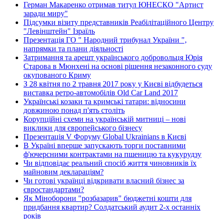
Герман Макаренко отримав титул ЮНЕСКО "Артист
заради миру"
Підсумки візиту представників Реабілітаційного Центру
"Левінштейн" Ізраїль
Презентація ГО " Народний трибунал України ",
напрямки та плани діяльності
Затримання та арешт українського добровольця Юрія
Старова в Мюнхені на основі рішення незаконного суду
окупованого Криму
З 28 квітня по 2 травня 2017 року у Києві відбудеться
виставка ретро-автомобілів Old Car Land 2017
Українські козаки та кримські татари: відносини
довжиною понад п'ять століть
Корупційні схеми на українській митниці – нові
виклики для європейського бізнесу
Презентація V Форуму Global Ukrainians в Києві
В Україні вперше запускають торги поставними
ф'ючерсними контрактами на пшеницю та кукурудзу
Чи відповідає реальний спосіб життя чиновників їх
майновим деклараціям?
Чи готові українці відкривати власний бізнес за
євростандартами?
Як Міноборони "розбазарив" бюджетні кошти для
придбання квартир? Солдатський аудит 2-х останніх
років