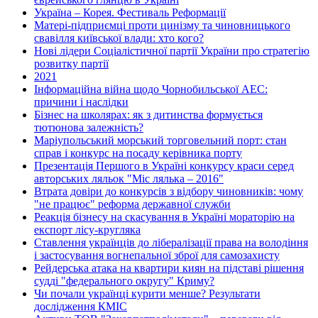
Україна – Корея. Фестиваль Реформації
Матері-підприємці проти цинізму та чиновницького
свавілля київської влади: хто кого?
Нові лідери Соціалістичної партії України про стратегію
розвитку партії
2021
Інформаційна війна щодо Чорнобильської АЕС:
причини і наслідки
Бізнес на школярах: як з дитинства формується
тютюнова залежність?
Маріупольський морський торговельний порт: стан
справ і конкурс на посаду керівника порту
Презентація Першого в Україні конкурсу краси серед
авторських ляльок "Міс лялька – 2016"
Втрата довіри до конкурсів з відбору чиновників: чому
"не працює" реформа державної служби
Реакція бізнесу на скасування в Україні мораторію на
експорт лісу-кругляка
Ставлення українців до лібералізації права на володіння
і застосування вогнепальної зброї для самозахисту
Рейдерська атака на квартири киян на підставі рішення
судді "федерального округу" Криму?
Чи почали українці курити менше? Результати
дослідження КМІС