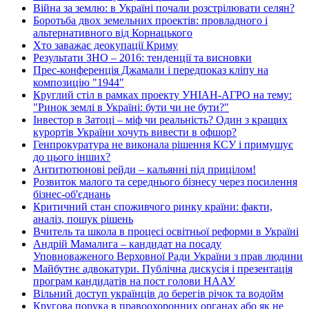
Війна за землю: в Україні почали розстрілювати селян?
Боротьба двох земельних проектів: провладного і
альтернативного від Корнацького
Хто заважає деокупації Криму
Результати ЗНО – 2016: тенденції та висновки
Прес-конференція Джамали і передпоказ кліпу на
композицію "1944"
Круглий стіл в рамках проекту УНІАН-АГРО на тему:
"Ринок землі в Україні: бути чи не бути?"
Інвестор в Затоці – міф чи реальність? Один з кращих
курортів України хочуть вивести в офшор?
Генпрокуратура не виконала рішення КСУ і примушує
до цього інших?
Антитютюнові рейди – кальянні під прицілом!
Розвиток малого та середнього бізнесу через посилення
бізнес-об'єднань
Критичний стан споживчого ринку країни: факти,
аналіз, пошук рішень
Вчитель та школа в процесі освітньої реформи в Україні
Андрій Мамалига – кандидат на посаду
Уповноваженого Верховної Ради України з прав людини
Майбутнє адвокатури. Публічна дискусія і презентація
програм кандидатів на пост голови НААУ
Вільний доступ українців до берегів річок та водойм
Кругова порука в правоохоронних органах або як не