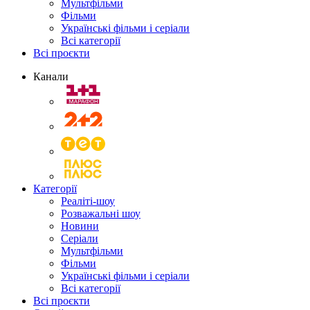
Мультфільми
Фільми
Українські фільми і серіали
Всі категорії
Всі проєкти
Канали
Категорії
Реаліті-шоу
Розважальні шоу
Новини
Серіали
Мультфільми
Фільми
Українські фільми і серіали
Всі категорії
Всі проєкти