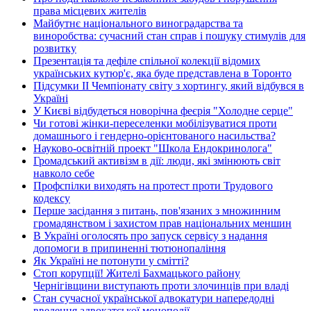
права місцевих жителів
Майбутнє національного виноградарства та
виноробства: сучасний стан справ і пошуку стимулів для
розвитку
Презентація та дефіле спільної колекції відомих
українських кутюр'є, яка буде представлена в Торонто
Підсумки ІІ Чемпіонату світу з хортингу, який відбувся в
Україні
У Києві відбудеться новорічна феєрія "Холодне серце"
Чи готові жінки-переселенки мобілізуватися проти
домашнього і гендерно-орієнтованого насильства?
Науково-освітній проект "Школа Ендокринолога"
Громадський активізм в дії: люди, які змінюють світ
навколо себе
Профспілки виходять на протест проти Трудового
кодексу
Перше засідання з питань, пов'язаних з множинним
громадянством і захистом прав національних меншин
В Україні оголосять про запуск сервісу з надання
допомоги в припиненні тютюнопаління
Як Україні не потонути у смітті?
Стоп корупції! Жителі Бахмацького району
Чернігівщини виступають проти злочинців при владі
Стан сучасної української адвокатури напередодні
введення адвокатської монополії