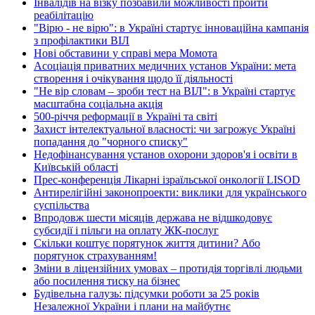
Інвалідів на візку позбавили можливості пройти
реабілітацію
"Вірю - не вірю": в Україні стартує інноваційна кампанія
з профілактики ВІЛ
Нові обставини у справі мера Момота
Асоціація приватних медичних установ України: мета
створення і очікування щодо її діяльності
"Не вір словам – зроби тест на ВІЛ": в Україні стартує
масштабна соціальна акція
500-річчя реформації в Україні та світі
Захист інтелектуальної власності: чи загрожує Україні
попадання до "чорного списку"
Недофінансування установ охорони здоров'я і освіти в
Київській області
Прес-конференція Лікарні ізраїльської онкології LISOD
Антирелігійні законопроекти: виклики для українського
суспільства
Впродовж шести місяців держава не відшкодовує
субсидії і пільги на оплату ЖК-послуг
Скільки коштує порятунок життя дитини? Або
порятунок страхуванням!
Зміни в ліцензійних умовах – протидія торгівлі людьми
або посилення тиску на бізнес
Будівельна галузь: підсумки роботи за 25 років
Незалежної України і плани на майбутнє