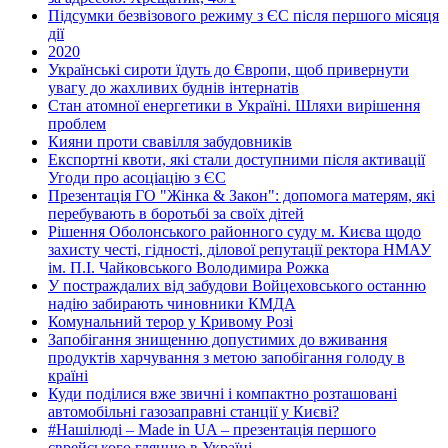
Підсумки безвізового режиму з ЄС після першого місяця
дії
2020
Українські сироти їдуть до Європи, щоб привернути
увагу до жахливих буднів інтернатів
Стан атомної енергетики в Україні. Шляхи вирішення
проблем
Кияни проти свавілля забудовників
Експортні квоти, які стали доступними після активації
Угоди про асоціацію з ЄС
Презентація ГО "Жінка & Закон": допомога матерям, які
перебувають в боротьбі за своїх дітей
Рішення Оболонського районного суду м. Києва щодо
захисту честі, гідності, ділової репутації ректора НМАУ
ім. П.І. Чайковського Володимира Рожка
У постраждалих від забудови Войцеховського останню
надію забирають чиновники КМДА
Комунальний терор у Кривому Розі
Запобігання знищенню допустимих до вживання
продуктів харчування з метою запобігання голоду в
країні
Куди поділися вже звичні і компактно розташовані
автомобільні газозаправні станції у Києві?
#Нашілюді – Made in UA – презентація першого
єврейського глянцю в Україні