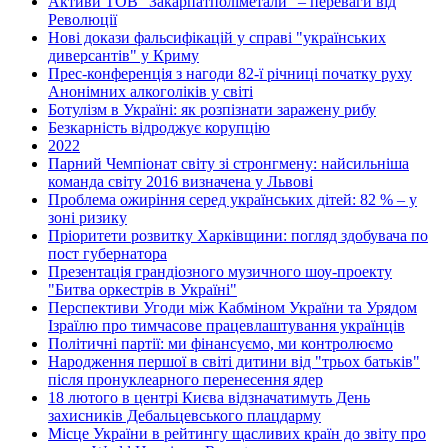
Активи ТОВ "Закарпатполіметали" – переваги від
Революції
Нові докази фальсифікацій у справі "українських
диверсантів" у Криму
Прес-конференція з нагоди 82-ї річниці початку руху
Анонімних алкоголіків у світі
Ботулізм в Україні: як розпізнати заражену рибу
Безкарність відроджує корупцію
2022
Парний Чемпіонат світу зі стронгмену: найсильніша
команда світу 2016 визначена у Львові
Проблема ожиріння серед українських дітей: 82 % – у
зоні ризику
Пріоритети розвитку Харківщини: погляд здобувача по
пост губернатора
Презентація грандіозного музичного шоу-проекту
"Битва оркестрів в Україні"
Перспективи Угоди між Кабміном України та Урядом
Ізраїлю про тимчасове працевлаштування українців
Політичні партії: ми фінансуємо, ми контролюємо
Народження першої в світі дитини від "трьох батьків"
після пронуклеарного перенесення ядер
18 лютого в центрі Києва відзначатимуть День
захисників Дебальцевського плацдарму
Місце України в рейтингу щасливих країн до звіту про