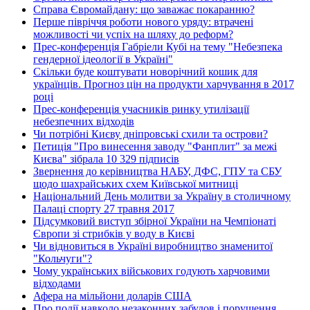
Справа Євромайдану: що заважає покаранню?
Перше півріччя роботи нового уряду: втрачені
можливості чи успіх на шляху до реформ?
Прес-конференція Габріели Кубі на тему "Небезпека
гендерної ідеології в Україні"
Скільки буде коштувати новорічний кошик для
українців. Прогноз цін на продукти харчування в 2017
році
Прес-конференція учасників ринку утилізації
небезпечних відходів
Чи потрібні Києву дніпровські схили та острови?
Петиція "Про винесення заводу "Фанплит" за межі
Києва" зібрала 10 329 підписів
Звернення до керівництва НАБУ, ДФС, ГПУ та СБУ
щодо шахрайських схем Київської митниці
Національний День молитви за Україну в столичному
Палаці спорту 27 травня 2017
Підсумковий виступ збірної України на Чемпіонаті
Європи зі стрибків у воду в Києві
Чи відновиться в Україні виробництво знаменитої
"Кольчуги"?
Чому українських військових годують харчовими
відходами
Афера на мільйони доларів США
Про події навколо незаконних забудов і порушення