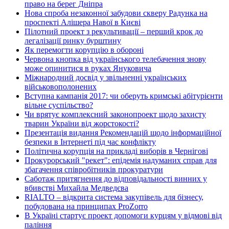
право на берег Дніпра
Нова спроба незаконної забудови скверу Радунка на
проспекті Алішера Навої в Києві
Пілотний проект з рекультивації – перший крок до
легалізації ринку бурштину
Як перемогти корупцію в обороні
Червона кнопка від українського телебачення знову
може опинитися в руках Януковича
Міжнародний досвід у звільненні українських
військовополонених
Вступна кампанія 2017: чи оберуть кримські абітурієнти
вільне суспільство?
Чи врятує комплексний законопроект щодо захисту
тварин України від жорстокості?
Презентація видання Рекомендацій щодо інформаційної
безпеки в Інтернеті під час конфлікту
Політична корупція на прикладі виборів в Чернігові
Прокурорський "рекет": епідемія надуманих справ для
збагачення співробітників прокуратури
Саботаж притягнення до відповідальності винних у
вбивстві Михайла Медведєва
RIALTO – відкрита система закупівель для бізнесу,
побудована на принципах ProZorro
В Україні стартує проект допомоги курцям у відмові від
паління