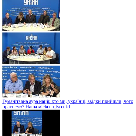
Гуманітарна аура нації: хто ми, українці, звідки прийшли, чого
прагнемо? Наша місія в цім світі