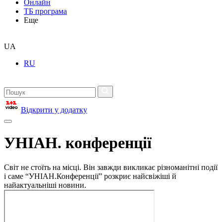
Онлайн
ТБ програма
Еще
UA
RU
Відкрити у додатку
УНІАН. конференції
Світ не стоїть на місці. Він завжди викликає різноманітні події
і саме “УНІАН.Конференції” розкриє найсвіжіші й
найактуальніші новини.