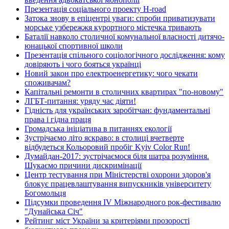
Презентація соціального проекту H-road
Затока знову в епіцентрі уваги: спроби приватизувати
морське узбережжя курортного містечка тривають
Баталії навколо столичної комунальної власності дитячо-
юнацької спортивної школи
Презентація спільного соціологічного дослідження: кому
довіряють і чого бояться українці
Новий закон про електроенергетику: чого чекати
споживачам?
Капітальні ремонти в столичних квартирах "по-новому"
ЛГБТ-питання: уряду час діяти!
Гідність для українських заробітчан: фундаментальні
права і гідна праця
Громадська ініціатива в питаннях екології
Зустрічаємо літо яскраво: в столиці вчетверте
відбудеться Кольоровий пробіг Kyiv Color Run!
Думайдан-2017: зустрічаємося біля шатра розуміння.
Шукаємо причини дискримінації
Центр тестування при Міністерстві охорони здоров'я
блокує працевлаштування випускників університету
Богомольця
Підсумки проведення IV Міжнародного рок-фестивалю
"Дунайська Січ"
Рейтинг міст України за критеріями прозорості