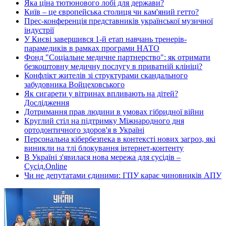
Яка ціна тютюнового лобі для держави?
Київ – це європейська столиця чи кам'яний гетто?
Прес-конференція представників української музичної
індустрії
У Києві завершився 1-й етап навчань тренерів-
парамедиків в рамках програми НАТО
Фонд "Соціальне медичне партнерство": як отримати
безкоштовну медичну послугу в приватній клініці?
Конфлікт жителів зі структурами скандального
забудовника Войцеховського
Як сигарети у вітринах впливають на дітей?
Дослідження
Дотримання прав людини в умовах гібридної війни
Круглий стіл на підтримку Міжнародного дня
ортодонтичного здоров'я в Україні
Персональна кібербезпека в контексті нових загроз, які
виникли на тлі блокування інтернет-контенту
В Україні з'явилася нова мережа для сусідів –
Сусід.Online
Чи не депутатами єдиними: ГПУ карає чиновників АПУ