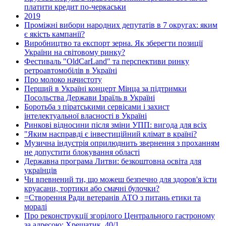
платити кредит по-черкаськи
2019
Проміжні вибори народних депутатів в 7 округах: яким
є якість кампанії?
Виробництво та експорт зерна. Як зберегти позиції
України на світовому ринку?
Фестиваль "OldCarLand" та перспективи ринку
ретроавтомобілів в Україні
Про молоко начистоту
Перший в Україні концерт Мінца за підтримки
Посольства Держави Ізраїль в Україні
Боротьба з піратськими сервісами і захист
інтелектуальної власності в Україні
Ринкові відносини після зміни УПП: вигода для всіх
"Яким насправді є інвестиційний клімат в країні?
Музична індустрія оприлюднить звернення з проханням
не допустити блокування області
Державна програма Литви: безкоштовна освіта для
українців
Чи впевнений ти, що можеш безпечно для здоров'я їсти
круасани, тортики або смачні булочки?
=Створення Ради ветеранів АТО з питань етики та
моралі
Про реконструкції згорілого Центрального гастроному
за адресою: Хрещатик, 40/1