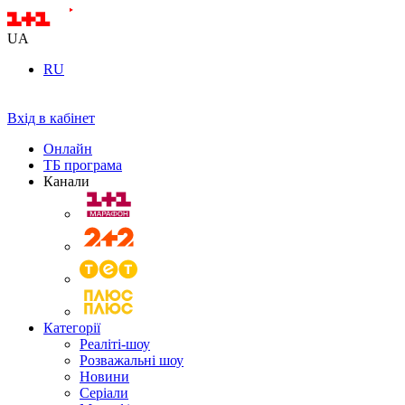
UA
RU
Вхід в кабінет
Онлайн
ТБ програма
Канали
Категорії
Реаліті-шоу
Розважальні шоу
Новини
Серіали