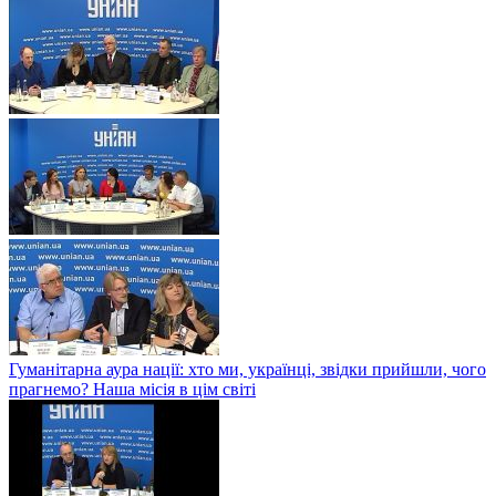
Гуманітарна аура нації: хто ми, українці, звідки прийшли, чого
прагнемо? Наша місія в цім світі