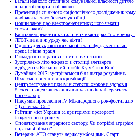
Баталії навколо столичної комунальної власності дитячо-
юнацької спортивної школи
Презентація спільного соціологічного дослідження: кому
довіряють і чого бояться українці
Новий закон про електроенергетику: чого чекати
споживачам?
Капітальні ремонти в столичних квартирах "по-новому"
ЛГБТ-питання: уряду час діяти!
Гідність для українських заробітчан: фундаментальні
права і гідна праця
Громадська ініціатива в питаннях екології
Зустрічаємо літо яскраво: в столиці вчетверте
відбудеться Кольоровий пробіг Kyiv Color Run!
Думайдан-2017: зустрічаємося біля шатра розуміння.
Шукаємо причини дискримінації
Центр тестування при Міністерстві охорони здоров'я
блокує працевлаштування випускників університету
Богомольця
Підсумки проведення IV Міжнародного рок-фестивалю
"Дунайська Січ"
Рейтинг міст України за критеріями прозорості
бюджетного процесу
Оподаткування аграрного сектору. Чи потрібні аграріям
податкові пільги?
Ветерани АТО стануть держслужбовцями. Старт