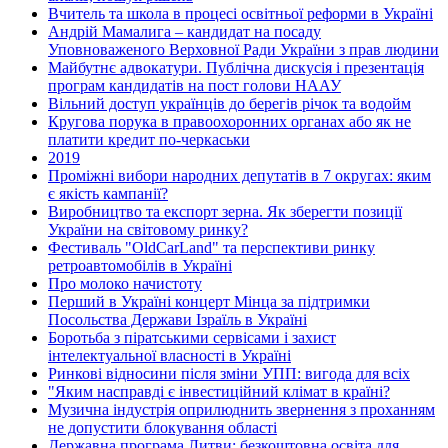
Вчитель та школа в процесі освітньої реформи в Україні
Андрій Мамалига – кандидат на посаду
Уповноваженого Верховної Ради України з прав людини
Майбутнє адвокатури. Публічна дискусія і презентація
програм кандидатів на пост голови НААУ
Вільний доступ українців до берегів річок та водойм
Кругова порука в правоохоронних органах або як не
платити кредит по-черкаськи
2019
Проміжні вибори народних депутатів в 7 округах: яким
є якість кампанії?
Виробництво та експорт зерна. Як зберегти позиції
України на світовому ринку?
Фестиваль "OldCarLand" та перспективи ринку
ретроавтомобілів в Україні
Про молоко начистоту
Перший в Україні концерт Мінца за підтримки
Посольства Держави Ізраїль в Україні
Боротьба з піратськими сервісами і захист
інтелектуальної власності в Україні
Ринкові відносини після зміни УПП: вигода для всіх
"Яким насправді є інвестиційний клімат в країні?
Музична індустрія оприлюднить звернення з проханням
не допустити блокування області
Державна програма Литви: безкоштовна освіта для