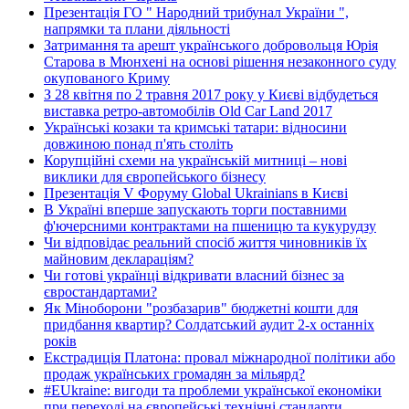
Презентація ГО " Народний трибунал України ",
напрямки та плани діяльності
Затримання та арешт українського добровольця Юрія
Старова в Мюнхені на основі рішення незаконного суду
окупованого Криму
З 28 квітня по 2 травня 2017 року у Києві відбудеться
виставка ретро-автомобілів Old Car Land 2017
Українські козаки та кримські татари: відносини
довжиною понад п'ять століть
Корупційні схеми на українській митниці – нові
виклики для європейського бізнесу
Презентація V Форуму Global Ukrainians в Києві
В Україні вперше запускають торги поставними
ф'ючерсними контрактами на пшеницю та кукурудзу
Чи відповідає реальний спосіб життя чиновників їх
майновим деклараціям?
Чи готові українці відкривати власний бізнес за
євростандартами?
Як Міноборони "розбазарив" бюджетні кошти для
придбання квартир? Солдатський аудит 2-х останніх
років
Екстрадиція Платона: провал міжнародної політики або
продаж українських громадян за мільярд?
#EUkraine: вигоди та проблеми української економіки
при переході на європейські технічні стандарти