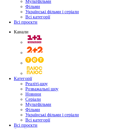
Мультфільми
Фільми
Українські фільми і серіали
Всі категорії
Всі проєкти
Канали
Категорії
Реаліті-шоу
Розважальні шоу
Новини
Серіали
Мультфільми
Фільми
Українські фільми і серіали
Всі категорії
Всі проєкти