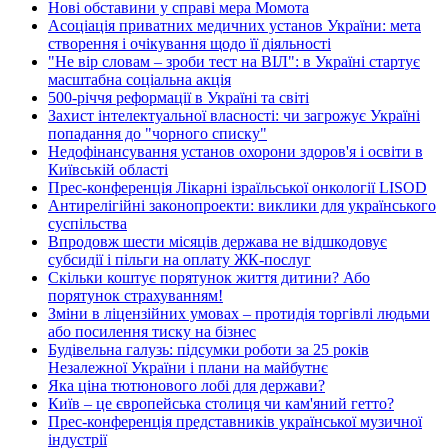
Нові обставини у справі мера Момота
Асоціація приватних медичних установ України: мета
створення і очікування щодо її діяльності
"Не вір словам – зроби тест на ВІЛ": в Україні стартує
масштабна соціальна акція
500-річчя реформації в Україні та світі
Захист інтелектуальної власності: чи загрожує Україні
попадання до "чорного списку"
Недофінансування установ охорони здоров'я і освіти в
Київській області
Прес-конференція Лікарні ізраїльської онкології LISOD
Антирелігійні законопроекти: виклики для українського
суспільства
Впродовж шести місяців держава не відшкодовує
субсидії і пільги на оплату ЖК-послуг
Скільки коштує порятунок життя дитини? Або
порятунок страхуванням!
Зміни в ліцензійних умовах – протидія торгівлі людьми
або посилення тиску на бізнес
Будівельна галузь: підсумки роботи за 25 років
Незалежної України і плани на майбутнє
Яка ціна тютюнового лобі для держави?
Київ – це європейська столиця чи кам'яний гетто?
Прес-конференція представників української музичної
індустрії