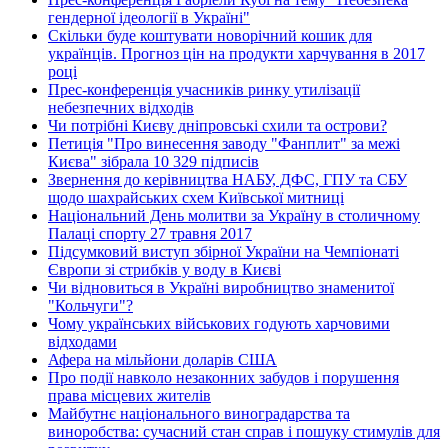
гендерної ідеології в Україні"
Скільки буде коштувати новорічний кошик для
українців. Прогноз цін на продукти харчування в 2017
році
Прес-конференція учасників ринку утилізації
небезпечних відходів
Чи потрібні Києву дніпровські схили та острови?
Петиція "Про винесення заводу "Фанплит" за межі
Києва" зібрала 10 329 підписів
Звернення до керівництва НАБУ, ДФС, ГПУ та СБУ
щодо шахрайських схем Київської митниці
Національний День молитви за Україну в столичному
Палаці спорту 27 травня 2017
Підсумковий виступ збірної України на Чемпіонаті
Європи зі стрибків у воду в Києві
Чи відновиться в Україні виробництво знаменитої
"Кольчуги"?
Чому українських військових годують харчовими
відходами
Афера на мільйони доларів США
Про події навколо незаконних забудов і порушення
права місцевих жителів
Майбутнє національного виноградарства та
виноробства: сучасний стан справ і пошуку стимулів для