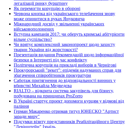
легалізації ринку бурштину
Як перемогти корупцію в обороні
Червона кнопка від українського телебачення знову
може опинитися в руках Януковича
Міжнародний досвід у звільненні українських
військовополонених
Вступна кампанія 2017: чи оберуть кримські абітурієнти
вільне суспільство?
Чи врятує комплексний законопроект щодо захисту
тварин України від жорстокості?
Презентація видання Рекомендацій щодо інформаційної
безпеки в Інтернеті під час конфлікту
Політична корупція на прикладі виборів в Чернігові
Прокурорський "рекет": епідемія надуманих справ для
збагачення співробітників прокуратури
Саботаж притягнення до відповідальності винних у
вбивстві Михайла Медведєва
RIALTO – відкрита система закупівель для бізнесу,
побудована на принципах ProZorro
В Україні стартує проект допомоги курцям у відмові від
паління
Герман Макаренко отримав титул ЮНЕСКО "Артист
заради миру"
Підсумки візиту представників Реабілітаційного Центру
"Левінштейн" Ізраїль