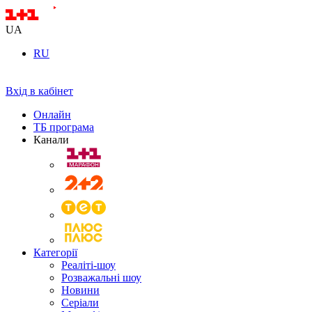
UA
RU
Вхід в кабінет
Онлайн
ТБ програма
Канали
Категорії
Реаліті-шоу
Розважальні шоу
Новини
Серіали