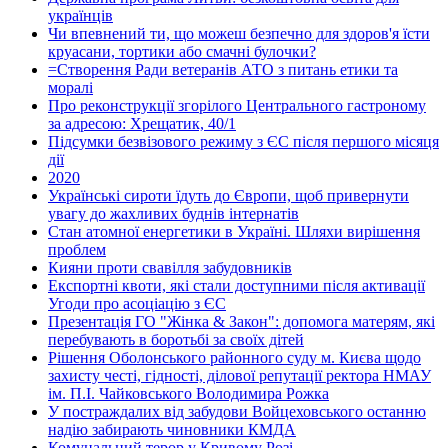
українців
Чи впевнений ти, що можеш безпечно для здоров'я їсти
круасани, тортики або смачні булочки?
=Створення Ради ветеранів АТО з питань етики та
моралі
Про реконструкції згорілого Центрального гастроному
за адресою: Хрещатик, 40/1
Підсумки безвізового режиму з ЄС після першого місяця
дії
2020
Українські сироти їдуть до Європи, щоб привернути
увагу до жахливих буднів інтернатів
Стан атомної енергетики в Україні. Шляхи вирішення
проблем
Кияни проти свавілля забудовників
Експортні квоти, які стали доступними після активації
Угоди про асоціацію з ЄС
Презентація ГО "Жінка & Закон": допомога матерям, які
перебувають в боротьбі за своїх дітей
Рішення Оболонського районного суду м. Києва щодо
захисту честі, гідності, ділової репутації ректора НМАУ
ім. П.І. Чайковського Володимира Рожка
У постраждалих від забудови Войцеховського останню
надію забирають чиновники КМДА
Комунальний терор у Кривому Розі