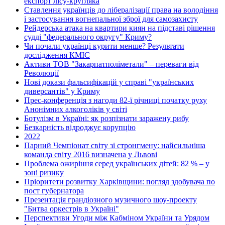
експорт лісу-кругляка
Ставлення українців до лібералізації права на володіння
і застосування вогнепальної зброї для самозахисту
Рейдерська атака на квартири киян на підставі рішення
судді "федерального округу" Криму?
Чи почали українці курити менше? Результати
дослідження КМІС
Активи ТОВ "Закарпатполіметали" – переваги від
Революції
Нові докази фальсифікацій у справі "українських
диверсантів" у Криму
Прес-конференція з нагоди 82-ї річниці початку руху
Анонімних алкоголіків у світі
Ботулізм в Україні: як розпізнати заражену рибу
Безкарність відроджує корупцію
2022
Парний Чемпіонат світу зі стронгмену: найсильніша
команда світу 2016 визначена у Львові
Проблема ожиріння серед українських дітей: 82 % – у
зоні ризику
Пріоритети розвитку Харківщини: погляд здобувача по
пост губернатора
Презентація грандіозного музичного шоу-проекту
"Битва оркестрів в Україні"
Перспективи Угоди між Кабміном України та Урядом