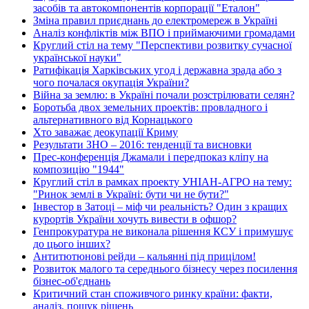
засобів та автокомпонентів корпорації "Еталон"
Зміна правил приєднань до електромереж в Україні
Аналіз конфліктів між ВПО і приймаючими громадами
Круглий стіл на тему "Перспективи розвитку сучасної
української науки"
Ратифікація Харківських угод і державна зрада або з
чого почалася окупація України?
Війна за землю: в Україні почали розстрілювати селян?
Боротьба двох земельних проектів: провладного і
альтернативного від Корнацького
Хто заважає деокупації Криму
Результати ЗНО – 2016: тенденції та висновки
Прес-конференція Джамали і передпоказ кліпу на
композицію "1944"
Круглий стіл в рамках проекту УНІАН-АГРО на тему:
"Ринок землі в Україні: бути чи не бути?"
Інвестор в Затоці – міф чи реальність? Один з кращих
курортів України хочуть вивести в офшор?
Генпрокуратура не виконала рішення КСУ і примушує
до цього інших?
Антитютюнові рейди – кальянні під прицілом!
Розвиток малого та середнього бізнесу через посилення
бізнес-об'єднань
Критичний стан споживчого ринку країни: факти,
аналіз, пошук рішень