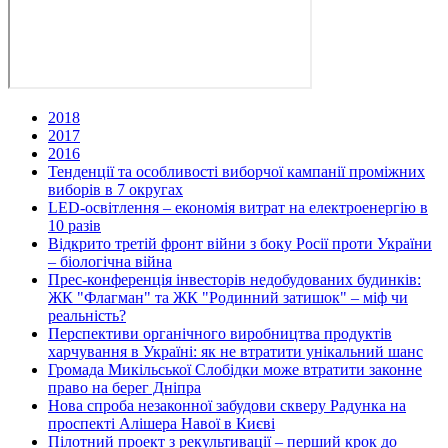
2018
2017
2016
Тенденції та особливості виборчої кампанії проміжних
виборів в 7 округах
LED-освітлення – економія витрат на електроенергію в
10 разів
Відкрито третій фронт війни з боку Росії проти України
– біологічна війна
Прес-конференція інвесторів недобудованих будинків:
ЖК "Флагман" та ЖК "Родинний затишок" – міф чи
реальність?
Перспективи органічного виробництва продуктів
харчування в Україні: як не втратити унікальний шанс
Громада Микільської Слобідки може втратити законне
право на берег Дніпра
Нова спроба незаконної забудови скверу Радунка на
проспекті Алішера Навої в Києві
Пілотний проект з рекультивації – перший крок до