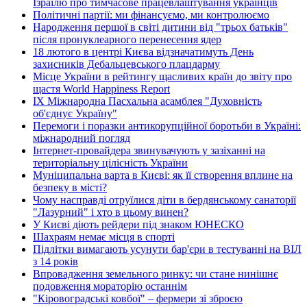
Ізраїлю про тимчасове працевлаштування українців
Політичні партії: ми фінансуємо, ми контролюємо
Народження першої в світі дитини від "трьох батьків"
після пронуклеарного перенесення ядер
18 лютого в центрі Києва відзначатимуть День
захисників Дебальцевського плацдарму
Місце України в рейтингу щасливих країн до звіту про
щастя World Happiness Report
ІХ Міжнародна Пасхальна асамблея "Духовність
об'єднує Україну"
Перемоги і поразки антикорупційної боротьби в Україні:
міжнародний погляд
Інтернет-провайдера звинувачують у зазіханні на
територіальну цілісність України
Муніципальна варта в Києві: як її створення вплине на
безпеку в місті?
Чому насправді отруїлися діти в бердянському санаторії
"Лазурний" і хто в цьому винен?
У Києві діють рейдери під знаком ЮНЕСКО
Шахраям немає місця в спорті
Підлітки вимагають усунути бар'єри в тестуванні на ВІЛ
з 14 років
Впровадження земельного ринку: чи стане нинішнє
подовження мораторію останнім
"Кіровоградські ковбої" – фермери зі зброєю