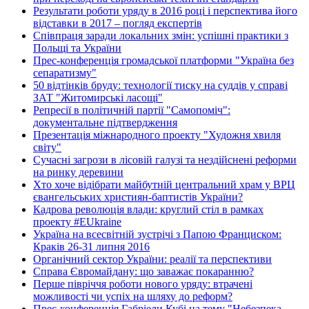
Результати роботи уряду в 2016 році і перспектива його
відставки в 2017 – погляд експертів
Співпраця заради локальних змін: успішні практики з
Польщі та України
Прес-конференція громадської платформи "Україна без
сепаратизму"
50 відтінків бруду: технології тиску на суддів у справі
ЗАТ "Житомирські ласощі"
Репресії в політичній партії "Самопоміч":
документальне підтвердження
Презентація міжнародного проекту "Художня хвиля
світу"
Сучасні загрози в лісовій галузі та нездійснені реформи
на ринку деревини
Хто хоче відібрати майбутній центральний храм у ВРЦ
євангельських християн-баптистів України?
Кадрова революція влади: круглий стіл в рамках
проекту #EUkraine
Україна на всесвітній зустрічі з Папою Франциском:
Краків 26-31 липня 2016
Органічний сектор України: реалії та перспективи
Справа Євромайдану: що заважає покаранню?
Перше півріччя роботи нового уряду: втрачені
можливості чи успіх на шляху до реформ?
Прес-конференція Габріели Кубі на тему "Небезпека