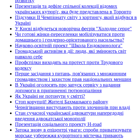
розвитку
Презентація та дефіле спільної колекції відомих
українських кутюр'є, яка буде представлена в Торонто
Підсумки ІІ Чемпіонату світу з хортингу, який відбувся в
Україні
У Києві відбудеться новорічна феєрія "Холодне серце"
Чи готові жінки-переселенки мобілізуватися проти
домашнього і гендерно-орієнтованого насильства?
Науково-освітній проект "Школа Ендокринолога"
Громадський активізм в дії: люди, які змінюють світ
навколо себе
Профспілки виходять на протест проти Трудового
кодексу
Перше засідання з питань, пов'язаних з множинним
громадянством і захистом прав національних меншин
В Україні оголосять про запуск сервісу з надання
допомоги в припиненні тютюнопаління
Як Україні не потонути у смітті?
Стоп корупції! Жителі Бахмацького району
Чернігівщини виступають проти злочинців при владі
Стан сучасної української адвокатури напередодні
введення адвокатської монополії
Презентація соціального проекту H-road
Затока знову в епіцентрі уваги: спроби приватизувати
морське узбережжя курортного містечка тривають