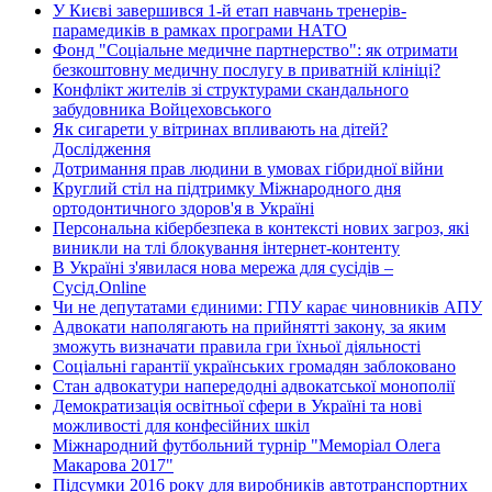
У Києві завершився 1-й етап навчань тренерів-
парамедиків в рамках програми НАТО
Фонд "Соціальне медичне партнерство": як отримати
безкоштовну медичну послугу в приватній клініці?
Конфлікт жителів зі структурами скандального
забудовника Войцеховського
Як сигарети у вітринах впливають на дітей?
Дослідження
Дотримання прав людини в умовах гібридної війни
Круглий стіл на підтримку Міжнародного дня
ортодонтичного здоров'я в Україні
Персональна кібербезпека в контексті нових загроз, які
виникли на тлі блокування інтернет-контенту
В Україні з'явилася нова мережа для сусідів –
Сусід.Online
Чи не депутатами єдиними: ГПУ карає чиновників АПУ
Адвокати наполягають на прийнятті закону, за яким
зможуть визначати правила гри їхньої діяльності
Соціальні гарантії українських громадян заблоковано
Стан адвокатури напередодні адвокатської монополії
Демократизація освітньої сфери в Україні та нові
можливості для конфесійних шкіл
Міжнародний футбольний турнір "Меморіал Олега
Макарова 2017"
Підсумки 2016 року для виробників автотранспортних