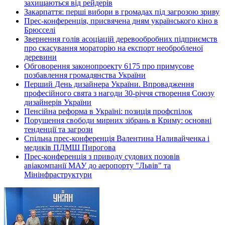
захищаються від рейдерів
Закарпаття: перші вибори в громадах під загрозою зриву
Прес-конференція, присвячена дням українського кіно в
Брюсселі
Звернення голів асоціацій деревообробних підприємств
про скасування мораторію на експорт необробленої
деревини
Обговорення законопроекту 6175 про примусове
позбавлення громадянства України
Перший День дизайнера України. Впровадження
професійного свята з нагоди 30-річчя створення Союзу
дизайнерів України
Пенсійна реформа в Україні: позиція профспілок
Порушення свободи мирних зібрань в Криму: основні
тенденції та загрози
Спільна прес-конференція Валентина Наливайченка і
медиків ПДМШ Пирогова
Прес-конференція з приводу судових позовів
авіакомпанії МАУ до аеропорту "Львів" та
Мінінфраструктури