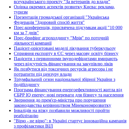
всеукраїнського проекту "За ветеранів до влади"
Оцінка окремих аспектів розвитку Києва: реклама,
туризм
Презентація громадської організації "Українська
Федерація "Здоровий спосіб життя"
Прес-конференція, присвячена підсумкам акції "10 000
км за 7 днів"
Прес-брифінг агрохолдингу "Мрія" по поточній
діяльності компанії
Пацієнт-орієнтовані моделі лікування туберкульозу
Сприяння експорту в ЄС через масову освіту бізнесу
Пацієнти з первинними імунодефіцитами вмирають
через відсутність фінансування на закупівлю ліків
Як позбутися від токсичних ресурсів агресора і не
потрапити під цензуру влади
Тріумфальний сезон національної збірної України з
бодібілдингу
Програма фінансування енергоефективності житла від
ЄБРР IQ energy: нові переваги для бізнесу та населення
Звернення до прем'єр-міністра про порушення
законодавства керівництвом Мінекономрозвитку
Інвалідів на візку позбавили можливості пройти
реабілітацію
"Вірю - не вірю": в Україні стартує інноваційна кампанія
з профілактики ВІЛ