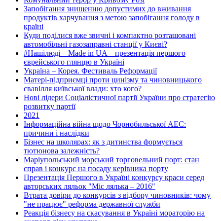
Запобігання знищенню допустимих до вживання
продуктів харчування з метою запобігання голоду в
країні
Куди поділися вже звичні і компактно розташовані
автомобільні газозаправні станції у Києві?
#Нашілюді – Made in UA – презентація першого
єврейського глянцю в Україні
Україна – Корея. Фестиваль Реформації
Матері-підприємці проти цинізму та чиновницького
свавілля київської влади: хто кого?
Нові лідери Соціалістичної партії України про стратегію
розвитку партії
2021
Інформаційна війна щодо Чорнобильської АЕС:
причини і наслідки
Бізнес на школярах: як з дитинства формується
тютюнова залежність?
Маріупольський морський торговельний порт: стан
справ і конкурс на посаду керівника порту
Презентація Першого в Україні конкурсу краси серед
авторських ляльок "Міс лялька – 2016"
Втрата довіри до конкурсів з відбору чиновників: чому
"не працює" реформа державної служби
Реакція бізнесу на скасування в Україні мораторію на