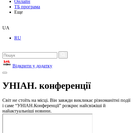
Онлайн
ТБ програма
Еще
UA
RU
Відкрити у додатку
УНІАН. конференції
Світ не стоїть на місці. Він завжди викликає різноманітні події
і саме “УНІАН.Конференції” розкриє найсвіжіші й
найактуальніші новини.